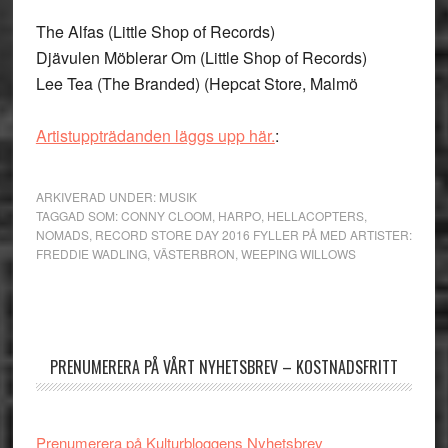
The Alfas (Little Shop of Records)
Djävulen Möblerar Om (Little Shop of Records)
Lee Tea (The Branded) (Hepcat Store, Malmö
Artistuppträdanden läggs upp här.
:
ARKIVERAD UNDER:
MUSIK
TAGGAD SOM:
CONNY CLOOM
,
HARPO
,
HELLACOPTERS
,
NOMADS
,
RECORD STORE DAY 2016 FYLLER PÅ MED ARTISTER:
FREDDIE WADLING
,
VÄSTERBRON
,
WEEPING WILLOWS
Primärt
sidofält
PRENUMERERA PÅ VÅRT NYHETSBREV – KOSTNADSFRITT
Prenumerera på Kulturbloggens Nyhetsbrev