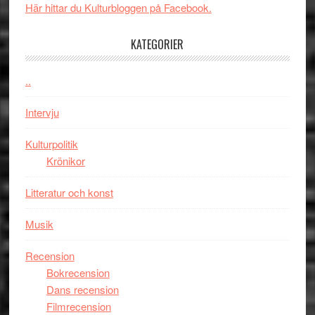
Toront
Här hittar du Kulturbloggen på Facebook.
Day
–
KATEGORIER
kan
vara
den
..
bästa
Intervju
Spider-
Man
Kulturpolitik
filmen
Krönikor
någonsin
Litteratur och konst
Musik
Recension
Bokrecension
Dans recension
Filmrecension