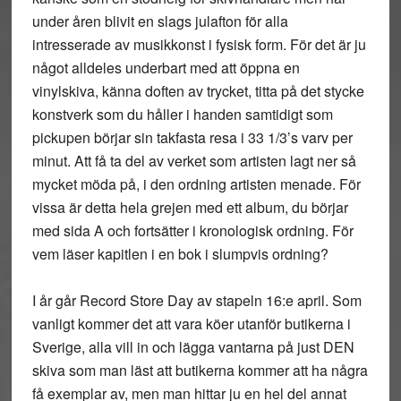
under åren blivit en slags julafton för alla
intresserade av musikkonst i fysisk form. För det är ju
något alldeles underbart med att öppna en
vinylskiva, känna doften av trycket, titta på det stycke
konstverk som du håller i handen samtidigt som
pickupen börjar sin takfasta resa i 33 1/3’s varv per
minut. Att få ta del av verket som artisten lagt ner så
mycket möda på, i den ordning artisten menade. För
vissa är detta hela grejen med ett album, du börjar
med sida A och fortsätter i kronologisk ordning. För
vem läser kapitlen i en bok i slumpvis ordning?
I år går Record Store Day av stapeln 16:e april. Som
vanligt kommer det att vara köer utanför butikerna i
Sverige, alla vill in och lägga vantarna på just DEN
skiva som man läst att butikerna kommer att ha några
få exemplar av, men man hittar ju en hel del annat