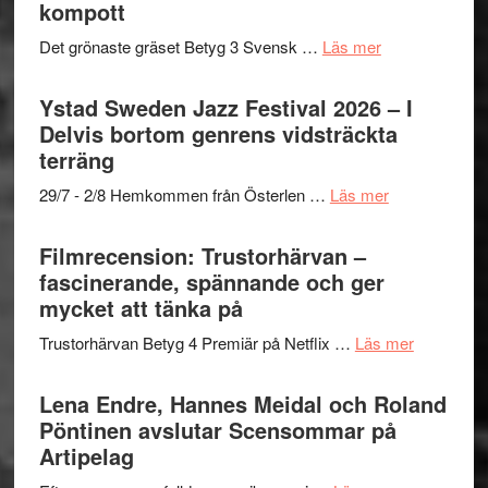
till
kompott
årets
Filmstadens
filmprogram
om
Det grönaste gräset Betyg 3 Svensk …
Läs mer
Kulturs
Filmrecension:
stipendium
Det
Ystad Sweden Jazz Festival 2026 – I
grönaste
Delvis bortom genrens vidsträckta
gräset
terräng
–
om
29/7 - 2/8 Hemkommen från Österlen …
Läs mer
en
Ystad
humoristisk
Sweden
Filmrecension: Trustorhärvan –
och
Jazz
fascinerande, spännande och ger
hjärtevarm
Festival
mycket att tänka på
lättsam
2026
kompott
om
Trustorhärvan Betyg 4 Premiär på Netflix …
Läs mer
–
Filmrecens
I
Trustorhä
Lena Endre, Hannes Meidal och Roland
Delvis
–
Pöntinen avslutar Scensommar på
bortom
fascineran
Artipelag
genrens
spännand
vidsträckta