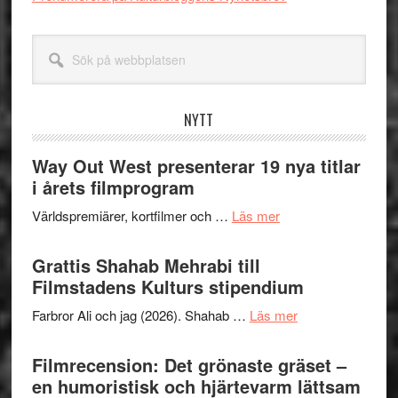
Sök
på
webbplatsen
NYTT
Way Out West presenterar 19 nya titlar
i årets filmprogram
om
Världspremiärer, kortfilmer och …
Läs mer
Way
Out
Grattis Shahab Mehrabi till
West
Filmstadens Kulturs stipendium
presenterar
om
Farbror Ali och jag (2026). Shahab …
Läs mer
19
Grattis
nya
Shahab
Filmrecension: Det grönaste gräset –
titlar
Mehrabi
en humoristisk och hjärtevarm lättsam
i