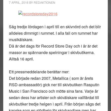
7 APRIL, 2016
BY
REDAKTIONEN
Säg tredje lördagen i april till en skivnörd och det blir
alldeles dimmigt i rummet. I alla fall om rummet har
musikälskare.
Då är det dags för Record Store Day och i år är det
massor av spännande spelningar i skivbutikerna.
Alltså 16 april.
Ett pressmeddelande berättar mer:
Det började redan 2007, Metallica ( som är årets
RSD-ambassadör) gick ner till skivbutiken Rasputin
Music i San Francisco och mötte sina fans. Varje år
sedan dess har artister och skivälskare vallfärdat till
skivbutiker tredje helgen i april. Från början sågs det
kanske som en stödhelg för skivhandlare men har