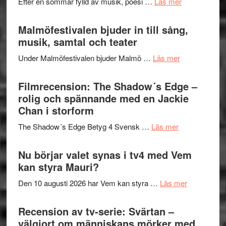
om
Efter en sommar fylld av musik, poesi …
Läs mer
och
terräng
Lena
ger
Endre,
Malmöfestivalen bjuder in till sång,
mycket
Hannes
musik, samtal och teater
att
Meidal
tänka
om
Under Malmöfestivalen bjuder Malmö …
Läs mer
och
på
Malmöfestiva
Roland
bjuder
Filmrecension: The Shadow´s Edge –
Pöntinen
in
rolig och spännande med en Jackie
avslutar
till
Chan i storform
Scensommar
sång,
på
om
The Shadow´s Edge Betyg 4 Svensk …
Läs mer
musik,
Artipelag
Filmrecension
samtal
The
Nu börjar valet synas i tv4 med Vem
och
Shadow
kan styra Mauri?
teater
´s
om
Den 10 augusti 2026 har Vem kan styra …
Läs mer
Edge
Nu
–
börjar
Recension av tv-serie: Svärtan –
rolig
valet
välgjort om människans mörker med
och