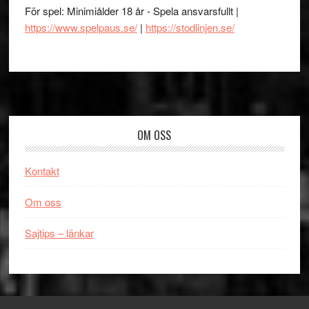
För spel: Minimiålder 18 år - Spela ansvarsfullt |
https://www.spelpaus.se/
|
https://stodlinjen.se/
Footer
OM OSS
Kontakt
Om oss
Sajtips – länkar