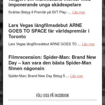
synas
imponerande unga skådespelare
spännande
i
med
om
Svärtan Betyg 4 Premiär på SVT Play: …
Läs mer
tv4
en
Recension
med
Jackie
av
Lars Vegas långfilmsdebut ARNE
Vem
Chan
tv-
GOES TO SPACE får världspremiär i
kan
i
serie:
Toronto
styra
storform
Svärtan
Mauri?
om
Lars Vegas långfilmsdebut ARNE GOES TO …
Läs mer
–
Lars
välgjort
Vegas
Filmrecension: Spider-Man: Brand New
om
långfi
Day – kan vara den bästa Spider-Man
människans
ARNE
filmen någonsin
mörker
GOES
med
om
Spider-Man: Brand New Day Betyg 5 …
Läs mer
TO
imponerande
Filmrecension
SPAC
unga
Spider-
får
skådespelar
Man:
världs
FÖLJ OSS PÅ FACEBOOK
Brand
i
New