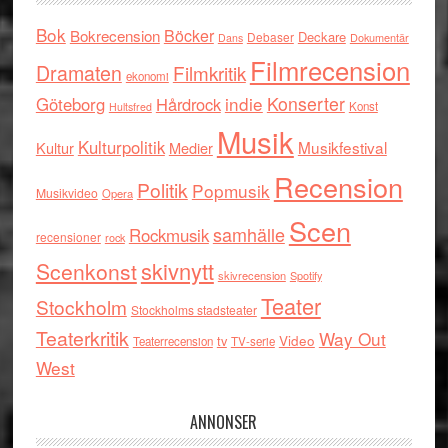
Bok
Böcker
Bokrecension
Deckare
Debaser
Dokumentär
Dans
Filmrecension
Dramaten
Filmkritik
ekonomi
indie
Konserter
Göteborg
Hårdrock
Konst
Hultsfred
Musik
Kulturpolitik
Musikfestival
Kultur
Medier
Recension
Politik
Popmusik
Musikvideo
Opera
Scen
samhälle
Rockmusik
recensioner
rock
skivnytt
Scenkonst
skivrecension
Spotify
Teater
Stockholm
Stockholms stadsteater
Teaterkritik
Way Out
tv
Video
Teaterrecension
TV-serie
West
ANNONSER