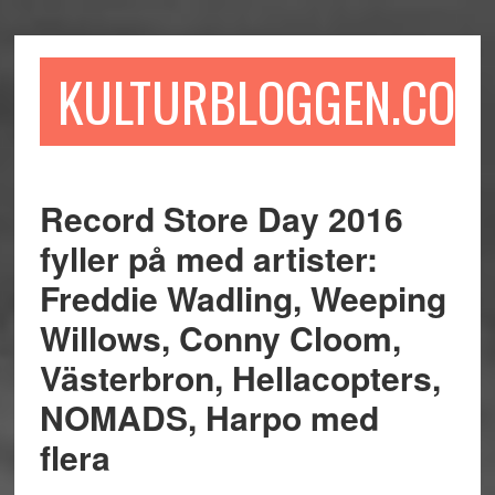
Hoppa
Hoppa
Hoppa
till
till
till
huvudinnehåll
det
sidfot
KULTURBLOGGEN.COM
primära
sidofältet
Record Store Day 2016
fyller på med artister:
Freddie Wadling, Weeping
Willows, Conny Cloom,
Västerbron, Hellacopters,
NOMADS, Harpo med
flera