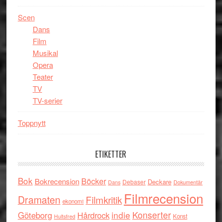
Scen
Dans
Film
Musikal
Opera
Teater
TV
TV-serier
Toppnytt
ETIKETTER
Bok
Böcker
Bokrecension
Deckare
Debaser
Dokumentär
Dans
Filmrecension
Dramaten
Filmkritik
ekonomi
indie
Konserter
Göteborg
Hårdrock
Konst
Hultsfred