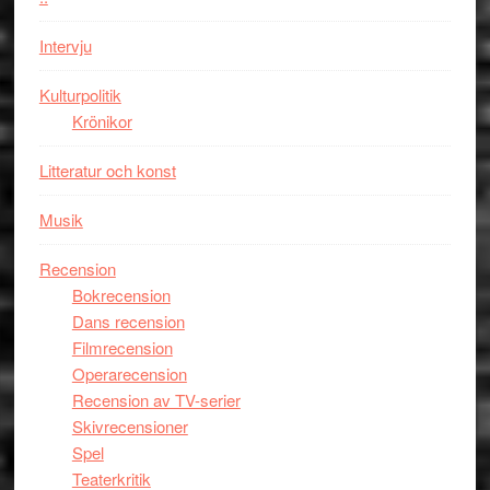
i
styra
storform
Mauri?
Intervju
Kulturpolitik
Krönikor
Litteratur och konst
Musik
Recension
Bokrecension
Dans recension
Filmrecension
Operarecension
Recension av TV-serier
Skivrecensioner
Spel
Teaterkritik