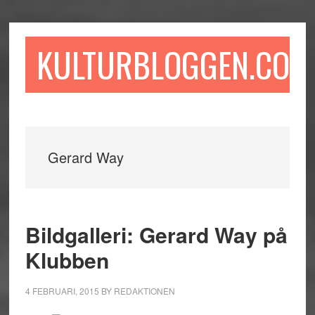
Hoppa
Hoppa
Hoppa
till
till
till
huvudinnehåll
det
sidfot
KULTURBLOGGEN.COM
primära
sidofältet
Gerard Way
Bildgalleri: Gerard Way på
Klubben
4 FEBRUARI, 2015
BY
REDAKTIONEN