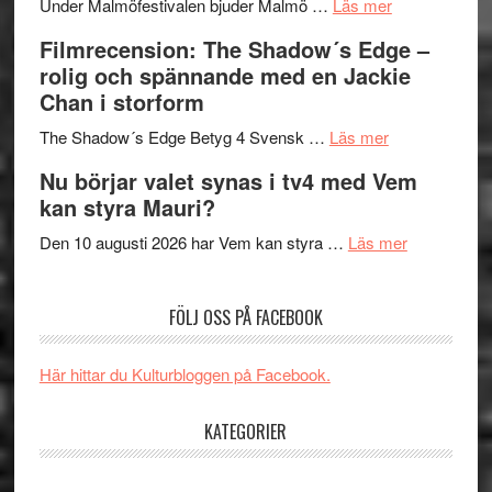
om
Meidal
att
Under Malmöfestivalen bjuder Malmö …
Läs mer
Malmöfestiva
och
tänka
Filmrecension: The Shadow´s Edge –
bjuder
Roland
på
rolig och spännande med en Jackie
in
Pöntinen
Chan i storform
till
avslutar
om
sång,
Scensommar
The Shadow´s Edge Betyg 4 Svensk …
Läs mer
Filmrecension
musik,
på
Nu börjar valet synas i tv4 med Vem
The
samtal
Artipelag
kan styra Mauri?
Shadow
och
´s
teater
om
Den 10 augusti 2026 har Vem kan styra …
Läs mer
Edge
Nu
–
börjar
FÖLJ OSS PÅ FACEBOOK
rolig
valet
och
synas
spännande
i
Här hittar du Kulturbloggen på Facebook.
med
tv4
en
med
KATEGORIER
Jackie
Vem
Chan
kan
..