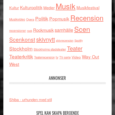
Musik
Kulturpolitik
Musikfestival
Kultur
Medier
Recension
Politik
Popmusik
Musikvideo
Opera
Scen
samhälle
Rockmusik
recensioner
rock
skivnytt
Scenkonst
skivrecension
Spotify
Teater
Stockholm
Stockholms stadsteater
Teaterkritik
Way Out
tv
Video
Teaterrecension
TV-serie
West
ANNONSER
Shiba - urhunden med stil
SPEL KAN SKAPA BEROENDE