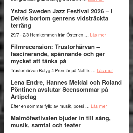
–
filmprogram
Kulturs
Filmrecension:
Ystad Sweden Jazz Festival 2026 – I
med
stipendium
Det
Delvis bortom genrens vidsträckta
Fox
grönaste
terräng
Mulder
gräset
och
–
om
29/7 - 2/8 Hemkommen från Österlen …
Läs mer
Dana
en
Ystad
Filmrecension: Trustorhärvan –
Scully
humoristisk
Sweden
fascinerande, spännande och ger
och
Jazz
mycket att tänka på
hjärtevarm
Festival
lättsam
2026
om
Trustorhärvan Betyg 4 Premiär på Netflix …
Läs mer
kompott
–
Filmrecens
Lena Endre, Hannes Meidal och Roland
I
Trustorhä
Pöntinen avslutar Scensommar på
Delvis
–
Artipelag
bortom
fascineran
genrens
om
spännand
Efter en sommar fylld av musik, poesi …
Läs mer
vidsträckta
Lena
och
Malmöfestivalen bjuder in till sång,
terräng
Endre,
ger
musik, samtal och teater
Hannes
mycket