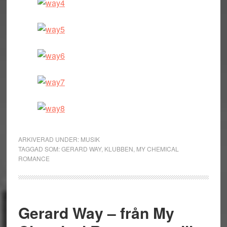
ARKIVERAD UNDER:
MUSIK
TAGGAD SOM:
GERARD WAY
,
KLUBBEN
,
MY CHEMICAL
ROMANCE
Gerard Way – från My