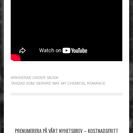
ARKIVERAD UNDER:
MUSIK
TAGGAD SOM:
GERARD WAY
,
MY CHEMICAL ROMANCE
Primärt
sidofält
PRENUMERERA PÅ VÅRT NYHETSBREV – KOSTNADSFRITT