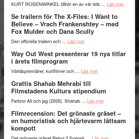
Huskvarna
om
KURT ROSENWINKEL tillhör en av vår tids …
Läs mer
Folkets
Ystad
Se trailern för The X-Files: I Want to
Park
Swede
Believe – Vrach Frankenshtey – med
–
Jazz
Fox Mulder och Dana Scully
en
Festiva
om
helt
2026
Den officiella trailern och …
Läs mer
Se
lysande
–
Way Out West presenterar 19 nya titlar
trailern
kväll
II
i årets filmprogram
för
Internat
The
om
storhet
Världspremiärer, kortfilmer och …
Läs mer
X-
Way
och
Grattis Shahab Mehrabi till
Files:
Out
samarb
Filmstadens Kulturs stipendium
I
West
Want
presenterar
om
Farbror Ali och jag (2026). Shahab …
Läs mer
to
19
Grattis
Filmrecension: Det grönaste gräset –
Believe
nya
Shahab
en humoristisk och hjärtevarm lättsam
–
titlar
Mehrabi
kompott
Vrach
i
till
Frankenshtey
årets
Filmstadens
om
Det grönaste gräset Betyg 3 Svensk …
Läs mer