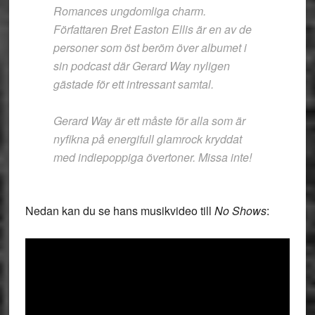
Romances ungdomliga charm.
Författaren Bret Easton Ellis är en av de
personer som öst beröm över albumet i
sin podcast där Gerard Way nyligen
gästade för ett intressant samtal.
Gerard Way är ett måste för alla som är
nyfikna på energifull glamrock kryddat
med indiepoppiga övertoner. Missa inte!
Nedan kan du se hans musikvideo till
No Shows
: