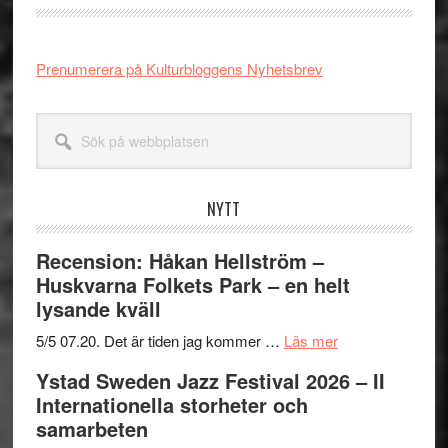
Prenumerera på Kulturbloggens Nyhetsbrev
Sök
på
webbplatsen
NYTT
Recension: Håkan Hellström –
Huskvarna Folkets Park – en helt
lysande kväll
om
5/5 07.20. Det är tiden jag kommer …
Läs mer
Recension:
Ystad Sweden Jazz Festival 2026 – II
Håkan
Internationella storheter och
Hellström
samarbeten
–