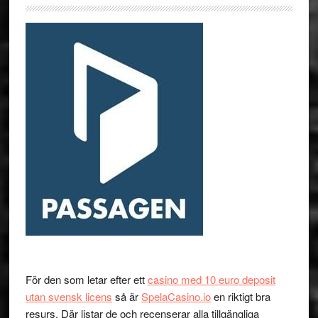
För den som letar efter ett
casino med 10 euro deposit
utan svensk licens
så är
SpelaCasino.io
en riktigt bra
resurs. Där listar de och recenserar alla tillgängliga