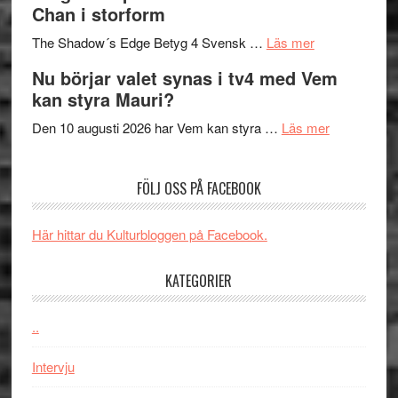
Chan i storform
till
avslutar
om
sång,
Scensommar
The Shadow´s Edge Betyg 4 Svensk …
Läs mer
Filmrecension
musik,
på
Nu börjar valet synas i tv4 med Vem
The
samtal
Artipelag
kan styra Mauri?
Shadow
och
´s
teater
om
Den 10 augusti 2026 har Vem kan styra …
Läs mer
Edge
Nu
–
börjar
FÖLJ OSS PÅ FACEBOOK
rolig
valet
och
synas
spännande
i
Här hittar du Kulturbloggen på Facebook.
med
tv4
en
med
KATEGORIER
Jackie
Vem
Chan
kan
..
i
styra
storform
Mauri?
Intervju