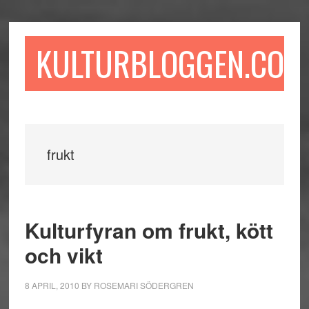
Hoppa
Hoppa
Hoppa
till
till
till
huvudinnehåll
det
sidfot
KULTURBLOGGEN.COM
primära
sidofältet
frukt
Kulturfyran om frukt, kött
och vikt
8 APRIL, 2010
BY
ROSEMARI SÖDERGREN