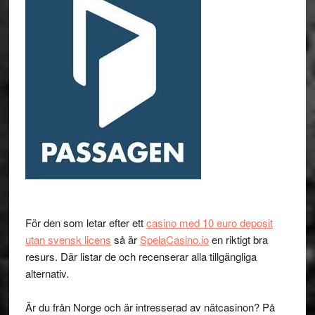
För den som letar efter ett
casino med 10 euro deposit
utan svensk licens
så är
SpelaCasino.io
en riktigt bra
resurs. Där listar de och recenserar alla tillgängliga
alternativ.
Är du från Norge och är intresserad av nätcasinon? På