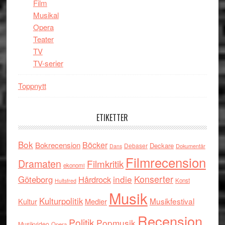
Film
Musikal
Opera
Teater
TV
TV-serier
Toppnytt
ETIKETTER
Bok
Böcker
Bokrecension
Deckare
Debaser
Dokumentär
Dans
Filmrecension
Dramaten
Filmkritik
ekonomi
indie
Konserter
Göteborg
Hårdrock
Konst
Hultsfred
Musik
Kulturpolitik
Musikfestival
Kultur
Medier
Recension
Politik
Popmusik
Musikvideo
Opera