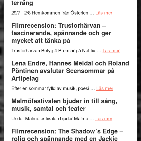
terräng
Mulder
gräset
och
–
om
29/7 - 2/8 Hemkommen från Österlen …
Läs mer
Dana
en
Ystad
Filmrecension: Trustorhärvan –
Scully
humoristisk
Sweden
fascinerande, spännande och ger
och
Jazz
mycket att tänka på
hjärtevarm
Festival
lättsam
2026
om
Trustorhärvan Betyg 4 Premiär på Netflix …
Läs mer
kompott
–
Filmrecens
Lena Endre, Hannes Meidal och Roland
I
Trustorhä
Pöntinen avslutar Scensommar på
Delvis
–
Artipelag
bortom
fascineran
genrens
om
spännand
Efter en sommar fylld av musik, poesi …
Läs mer
vidsträckta
Lena
och
Malmöfestivalen bjuder in till sång,
terräng
Endre,
ger
musik, samtal och teater
Hannes
mycket
om
Meidal
att
Under Malmöfestivalen bjuder Malmö …
Läs mer
Malmöfestiva
och
tänka
Filmrecension: The Shadow´s Edge –
bjuder
Roland
på
rolig och spännande med en Jackie
in
Pöntinen