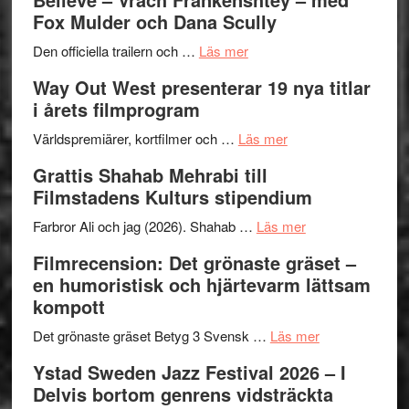
–
Jazz
Fox Mulder och Dana Scully
en
Festiva
om
helt
2026
Den officiella trailern och …
Läs mer
Se
lysande
–
Way Out West presenterar 19 nya titlar
trailern
kväll
II
i årets filmprogram
för
Internat
The
om
storhet
Världspremiärer, kortfilmer och …
Läs mer
X-
Way
och
Grattis Shahab Mehrabi till
Files:
Out
samarb
Filmstadens Kulturs stipendium
I
West
Want
presenterar
om
Farbror Ali och jag (2026). Shahab …
Läs mer
to
19
Grattis
Filmrecension: Det grönaste gräset –
Believe
nya
Shahab
en humoristisk och hjärtevarm lättsam
–
titlar
Mehrabi
kompott
Vrach
i
till
Frankenshtey
årets
Filmstadens
om
Det grönaste gräset Betyg 3 Svensk …
Läs mer
–
filmprogram
Kulturs
Filmrecension:
Ystad Sweden Jazz Festival 2026 – I
med
stipendium
Det
Delvis bortom genrens vidsträckta
Fox
grönaste