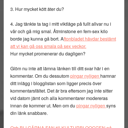
3. Hur mycket kött äter du?
4. Jag tänkte ta tag i mitt viktläge på fullt allvar nu i
vår och gå mig smal. Åtminstone en fem-sex kilo
borde jag kunna gå bort. A
ftonbladet hävdar bestämt
att vi kan gå oss smala på sex veckor.
Hur mycket promenerar du dagligen?
Glöm nu inte att lämna länken till ditt svar här i en
kommentar. Om du dessutom
pingar nyligen
hamnar
ditt inlägg i blogglistan som ligger precis över
kommentarsfältet. Det är bra eftersom jag inte sitter
vid datorn jämt och alla kommentarer modereras
innan de kommer ut. Men om du
pingar nyligen
syns
din länk snabbare.
Och BLI GÄRNA FAN till KULTURBLOOGGEN på