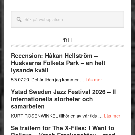
Sök
på
webbplatsen
NYTT
Recension: Håkan Hellström –
Huskvarna Folkets Park – en helt
lysande kväll
om
5/5 07.20. Det är tiden jag kommer …
Läs mer
Recension:
Ystad Sweden Jazz Festival 2026 – II
Håkan
Internationella storheter och
Hellström
samarbeten
–
Huskvarna
om
KURT ROSENWINKEL tillhör en av vår tids …
Läs mer
Folkets
Ystad
Se trailern för The X-Files: I Want to
Park
Swede
Believe – Vrach Frankenshtey – med