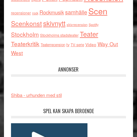
Scen
samhälle
Rockmusik
recensioner
rock
skivnytt
Scenkonst
skivrecension
Spotify
Teater
Stockholm
Stockholms stadsteater
Teaterkritik
Way Out
tv
Video
Teaterrecension
TV-serie
West
ANNONSER
Shiba - urhunden med stil
SPEL KAN SKAPA BEROENDE