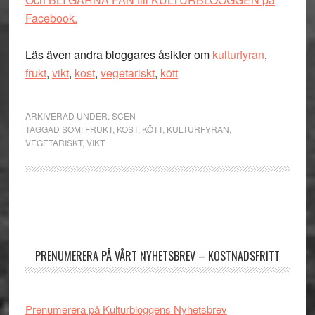
Facebook.
Läs även andra bloggares åsikter om
kulturfyran
,
frukt
,
vikt
,
kost
,
vegetariskt
,
kött
ARKIVERAD UNDER:
SCEN
TAGGAD SOM:
FRUKT
,
KOST
,
KÖTT
,
KULTURFYRAN
,
VEGETARISKT
,
VIKT
Primärt
sidofält
PRENUMERERA PÅ VÅRT NYHETSBREV – KOSTNADSFRITT
Prenumerera på Kulturbloggens Nyhetsbrev