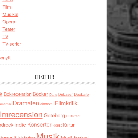
Film
Musikal
Opera
Teater
TV
TV-serier
pnytt
ETIKETTER
k
Böcker
Bokrecension
Deckare
Debaser
Dans
Dramaten
Filmkritik
umentär
ekonomi
ilmrecension
Göteborg
Hultsfred
indie
Konserter
rdrock
Kultur
Konst
Musik
turpolitik
Musikfestival
Medier