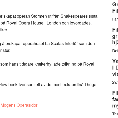
Gr
Fi
r skapat operan Stormen utifrån Shakespeares sista
Far
m på Royal Opera House i London och lovordades.
Fi
iker.
gr
hj
 återskapar operahuset La Scalas interiör som den
nster.
Det
Ys
om hans tidigare kritikerhyllade tolkning på Royal
I 
vi
29
ew beskriver som ett av de mest extraordinärt höga,
Fi
fa
my
k Mogens Operasidor
Tru