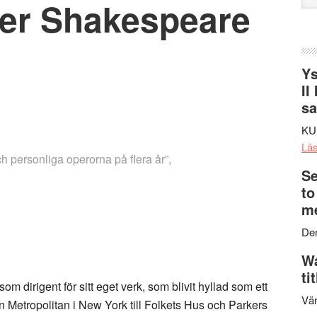
ter Shakespeare
web
Ys
II
s
KU
Lä
h personliga operorna på flera år”,
Se
to
me
Den
Wa
ti
dirigent för sitt eget verk, som blivit hyllad som ett
Vär
 Metropolitan i New York till Folkets Hus och Parkers