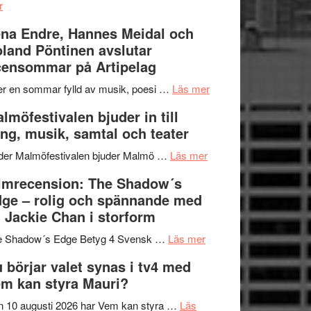
om
kompott
–
r
Filmrecension:
I
na Endre, Hannes Meidal och
Trustorhärvan
Delvis
land Pöntinen avslutar
–
bortom
ensommar på Artipelag
fascinerande,
genrens
spännande
vidsträckta
om
er en sommar fylld av musik, poesi …
Läs mer
och
terräng
Lena
lmöfestivalen bjuder in till
ger
Endre,
ng, musik, samtal och teater
mycket
Hannes
att
om
Meidal
der Malmöfestivalen bjuder Malmö …
Läs mer
tänka
Malmöfestivalen
och
lmrecension: The Shadow´s
på
bjuder
Roland
ge – rolig och spännande med
in
Pöntinen
 Jackie Chan i storform
till
avslutar
om
sång,
Scensommar
e Shadow´s Edge Betyg 4 Svensk …
Läs mer
Filmrecension:
musik,
på
 börjar valet synas i tv4 med
The
samtal
Artipelag
m kan styra Mauri?
Shadow
och
´s
teater
 10 augusti 2026 har Vem kan styra …
Läs