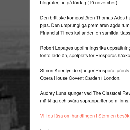
biografer, nu på lördag (10 november)
Den brittiske kompositören Thomas Adès ha
pjäs. Den ursprungliga premiären ägde ru
Financial Times kallar den en samtida klass
Robert Lepages uppfinningsrika uppsättning
förtrollade ön, spelplats för Prosperos häxko
Simon Keenlyside sjunger Prospero, precis s
Opera House Covent Garden i London.
Audrey Luna sjunger vad The Classical Revi
märkliga och svåra sopranpartier som finns.
Vill du läsa om handlingen i Stormen besö