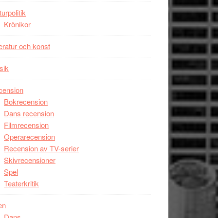
unga
turpolitik
skådespelare
Krönikor
teratur och konst
sik
cension
Bokrecension
Dans recension
Filmrecension
Operarecension
Recension av TV-serier
Skivrecensioner
Spel
Teaterkritik
en
Dans