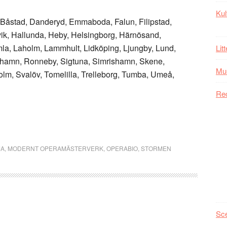
Kul
, Båstad, Danderyd, Emmaboda, Falun, Filipstad,
vik, Hallunda, Heby, Helsingborg, Härnösand,
mla, Laholm, Lammhult, Lidköping, Ljungby, Lund,
Lit
shamn, Ronneby, Sigtuna, Simrishamn, Skene,
Mu
lm, Svalöv, Tomelilla, Trelleborg, Tumba, Umeå,
Re
JA
,
MODERNT OPERAMÄSTERVERK
,
OPERABIO
,
STORMEN
Sc