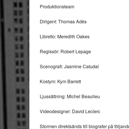
Produktionsteam
Dirigent: Thomas Adès
Libretto: Meredith Oakes
Regissör: Robert Lepage
Scenografi: Jasmine Catudal
Kostym: Kym Barrett
Ljussättning: Michel Beaulieu
Videodesigner: David Leclerc
Stormen direktsänds till biografer på följand