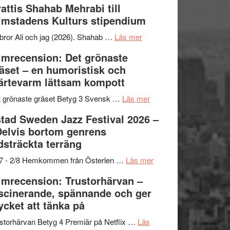
attis Shahab Mehrabi till
samarbeten
Files:
Out
lmstadens Kulturs stipendium
I
West
Want
presenterar
om
bror Ali och jag (2026). Shahab …
Läs mer
to
19
Grattis
lmrecension: Det grönaste
Believe
nya
Shahab
äset – en humoristisk och
–
titlar
Mehrabi
ärtevarm lättsam kompott
Vrach
i
till
Frankenshtey
årets
Filmstadens
om
 grönaste gräset Betyg 3 Svensk …
Läs mer
–
filmprogram
Kulturs
Filmrecension:
tad Sweden Jazz Festival 2026 –
med
stipendium
Det
Delvis bortom genrens
Fox
grönaste
dsträckta terräng
Mulder
gräset
och
–
om
/7 - 2/8 Hemkommen från Österlen …
Läs mer
Dana
en
Ystad
lmrecension: Trustorhärvan –
Scully
humoristisk
Sweden
scinerande, spännande och ger
och
Jazz
cket att tänka på
hjärtevarm
Festival
lättsam
2026
storhärvan Betyg 4 Premiär på Netflix …
Läs