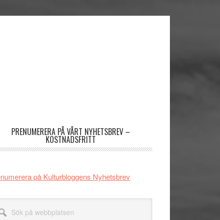
imärt
dofält
PRENUMERERA PÅ VÅRT NYHETSBREV –
KOSTNADSFRITT
numerera på Kulturbloggens Nyhetsbrev
k