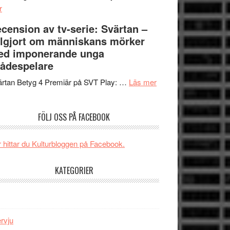
om
Edge
r
Nu
–
cension av tv-serie: Svärtan –
börjar
rolig
lgjort om människans mörker
valet
och
ed imponerande unga
synas
spännande
ådespelare
i
med
tv4
en
om
rtan Betyg 4 Premiär på SVT Play: …
Läs mer
med
Jackie
Recension
Vem
Chan
av
FÖLJ OSS PÅ FACEBOOK
kan
i
tv-
styra
storform
serie:
Mauri?
Svärtan
 hittar du Kulturbloggen på Facebook.
–
välgjort
KATEGORIER
om
människans
mörker
med
ervju
imponerande