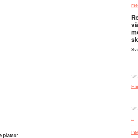
me
Re
vä
m
sk
Svä
Här
..
Int
e platser