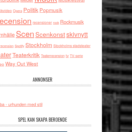
Politik
Popmusik
ikvideo
Opera
ecension
Rockmusik
recensioner
rock
Scen
skivnytt
Scenkonst
mhälle
Stockholm
Stockholms stadsteater
recension
Spotify
ater
Teaterkritik
tv
Teaterrecension
TV-serie
Way Out West
eo
ANNONSER
ba - urhunden med stil
SPEL KAN SKAPA BEROENDE