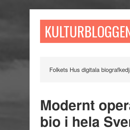
Hoppa
Hoppa
Hoppa
till
till
till
huvudinnehåll
det
sidfot
KULTURBLOGGE
primära
sidofältet
Folkets Hus digitala biografked
Modernt oper
bio i hela Sv