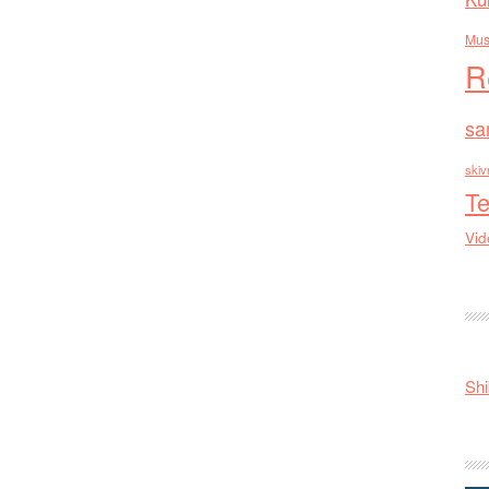
Mus
R
sa
skiv
Te
Vid
Shi