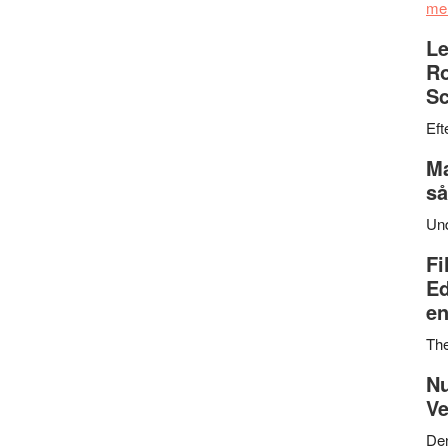
me
Le
Ro
Sc
Eft
Ma
så
Un
Fi
Ed
en
Th
Nu
Ve
Den