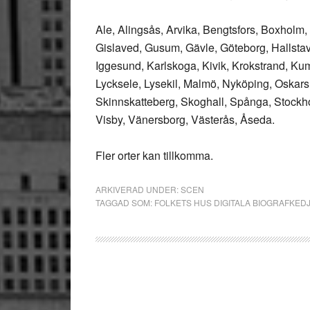
Ale, Alingsås, Arvika, Bengtsfors, Boxholm
Gislaved, Gusum, Gävle, Göteborg, Hallsta
Iggesund, Karlskoga, Kivik, Krokstrand, Ku
Lycksele, Lysekil, Malmö, Nyköping, Oskar
Skinnskatteberg, Skoghall, Spånga, Stockho
Visby, Vänersborg, Västerås, Åseda.
Fler orter kan tillkomma.
ARKIVERAD UNDER:
SCEN
TAGGAD SOM:
FOLKETS HUS DIGITALA BIOGRAFKED