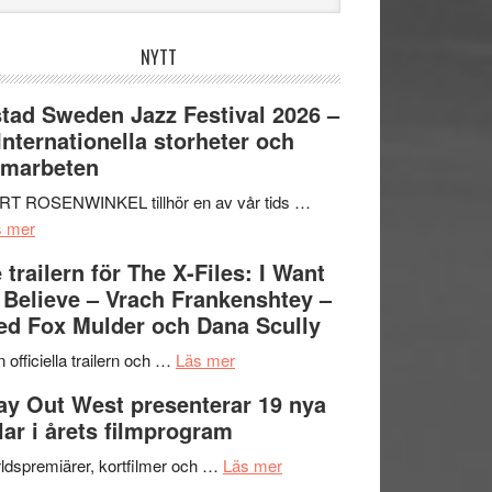
bplatsen
NYTT
tad Sweden Jazz Festival 2026 –
 Internationella storheter och
amarbeten
RT ROSENWINKEL tillhör en av vår tids …
om
s mer
Ystad
 trailern för The X-Files: I Want
Sweden
 Believe – Vrach Frankenshtey –
Jazz
d Fox Mulder och Dana Scully
Festival
2026
om
 officiella trailern och …
Läs mer
–
Se
y Out West presenterar 19 nya
II
trailern
tlar i årets filmprogram
Internationella
för
storheter
The
om
ldspremiärer, kortfilmer och …
Läs mer
och
X-
Way