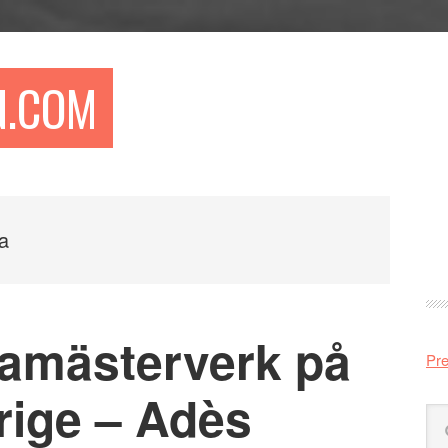
N.COM
Pr
si
ja
amästerverk på
Pre
erige – Adès
Sö
på