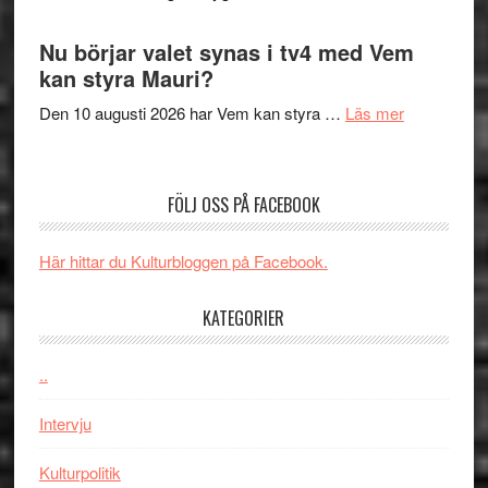
Artipelag
Filmrecension
samtal
The
Nu börjar valet synas i tv4 med Vem
och
Shadow
kan styra Mauri?
teater
´s
om
Den 10 augusti 2026 har Vem kan styra …
Läs mer
Edge
Nu
–
börjar
rolig
valet
och
FÖLJ OSS PÅ FACEBOOK
synas
spännande
i
med
Här hittar du Kulturbloggen på Facebook.
tv4
en
med
Jackie
KATEGORIER
Vem
Chan
kan
i
styra
..
storform
Mauri?
Intervju
Kulturpolitik