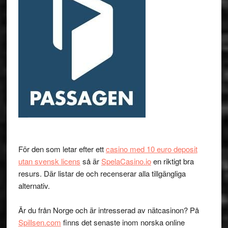
För den som letar efter ett
casino med 10 euro deposit
utan svensk licens
så är
SpelaCasino.io
en riktigt bra
resurs. Där listar de och recenserar alla tillgängliga
alternativ.
Är du från Norge och är intresserad av nätcasinon? På
Spillsen.com
finns det senaste inom norska online