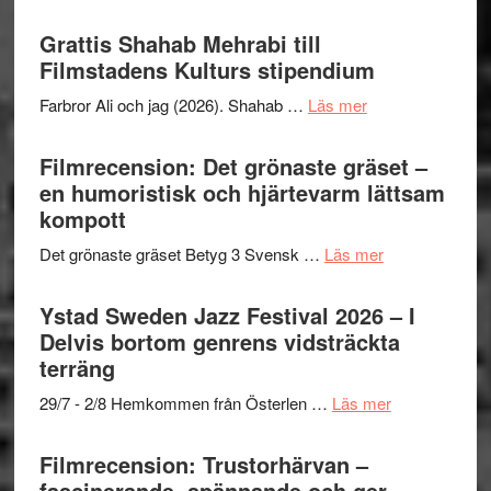
Way
Files:
Out
Grattis Shahab Mehrabi till
I
West
Filmstadens Kulturs stipendium
Want
presenterar
to
om
Farbror Ali och jag (2026). Shahab …
Läs mer
19
Believe
Grattis
nya
–
Shahab
Filmrecension: Det grönaste gräset –
titlar
Vrach
Mehrabi
en humoristisk och hjärtevarm lättsam
i
Frankenshtey
till
kompott
årets
–
Filmstadens
filmprogram
med
om
Det grönaste gräset Betyg 3 Svensk …
Läs mer
Kulturs
Fox
Filmrecension:
stipendium
Mulder
Det
Ystad Sweden Jazz Festival 2026 – I
och
grönaste
Delvis bortom genrens vidsträckta
Dana
gräset
terräng
Scully
–
om
29/7 - 2/8 Hemkommen från Österlen …
Läs mer
en
Ystad
humoristisk
Sweden
Filmrecension: Trustorhärvan –
och
Jazz
fascinerande, spännande och ger
hjärtevarm