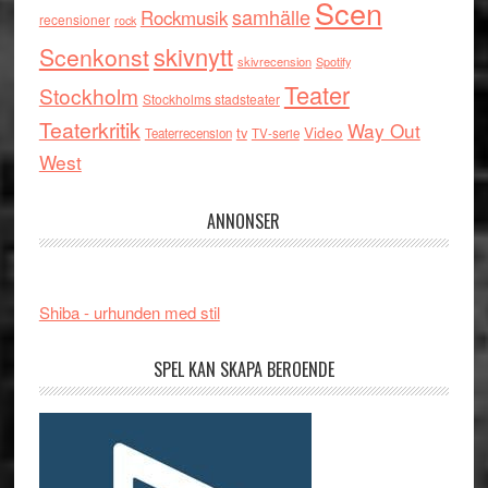
Scen
samhälle
Rockmusik
recensioner
rock
skivnytt
Scenkonst
skivrecension
Spotify
Teater
Stockholm
Stockholms stadsteater
Teaterkritik
Way Out
tv
Video
Teaterrecension
TV-serie
West
ANNONSER
Shiba - urhunden med stil
SPEL KAN SKAPA BEROENDE