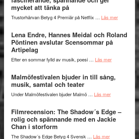
Festival
mycket att tänka på
lättsam
2026
kompott
om
Trustorhärvan Betyg 4 Premiär på Netflix …
Läs mer
–
Filmrecens
I
Trustorhä
Lena Endre, Hannes Meidal och Roland
Delvis
–
Pöntinen avslutar Scensommar på
bortom
fascineran
Artipelag
genrens
spännand
vidsträckta
om
Efter en sommar fylld av musik, poesi …
Läs mer
och
terräng
Lena
ger
Endre,
Malmöfestivalen bjuder in till sång,
mycket
Hannes
musik, samtal och teater
att
Meidal
tänka
om
Under Malmöfestivalen bjuder Malmö …
Läs mer
och
på
Malmöfestiva
Roland
bjuder
Filmrecension: The Shadow´s Edge –
Pöntinen
in
rolig och spännande med en Jackie
avslutar
till
Chan i storform
Scensommar
sång,
på
om
The Shadow´s Edge Betyg 4 Svensk …
Läs mer
musik,