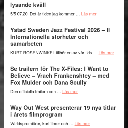
lysande kväll
om
5/5 07.20. Det är tiden jag kommer …
Läs mer
Recension:
Håkan
Ystad Sweden Jazz Festival 2026 – II
Hellström
Internationella storheter och
–
samarbeten
Huskvarna
om
KURT ROSENWINKEL tillhör en av vår tids …
Läs mer
Folkets
Ystad
Park
Swede
Se trailern för The X-Files: I Want to
–
Jazz
Believe – Vrach Frankenshtey – med
en
Festiva
Fox Mulder och Dana Scully
helt
2026
lysande
om
Den officiella trailern och …
Läs mer
–
kväll
Se
II
trailern
Way Out West presenterar 19 nya titlar
Internat
för
i årets filmprogram
storhet
The
och
om
Världspremiärer, kortfilmer och …
Läs mer
X-
samarb