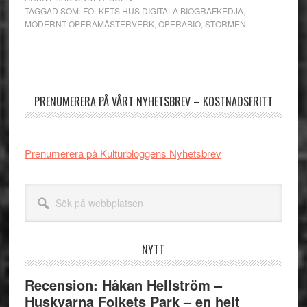
TAGGAD SOM:
FOLKETS HUS DIGITALA BIOGRAFKEDJA
,
MODERNT OPERAMÄSTERVERK
,
OPERABIO
,
STORMEN
Primärt
sidofält
PRENUMERERA PÅ VÅRT NYHETSBREV – KOSTNADSFRITT
Prenumerera på Kulturbloggens Nyhetsbrev
Sök
på
webbplatsen
NYTT
Recension: Håkan Hellström –
Huskvarna Folkets Park – en helt