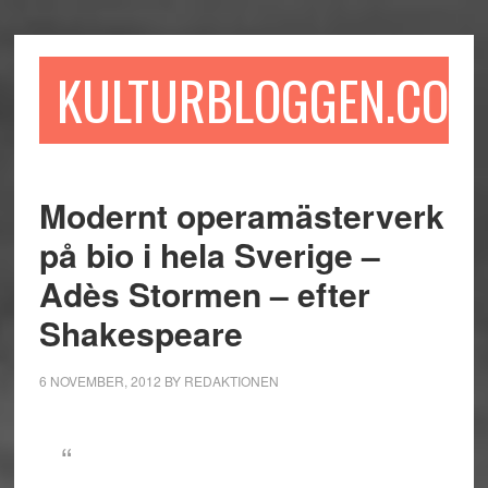
Hoppa
Hoppa
Hoppa
till
till
till
huvudinnehåll
det
sidfot
KULTURBLOGGEN.COM
primära
sidofältet
Modernt operamästerverk
på bio i hela Sverige –
Adès Stormen – efter
Shakespeare
6 NOVEMBER, 2012
BY
REDAKTIONEN