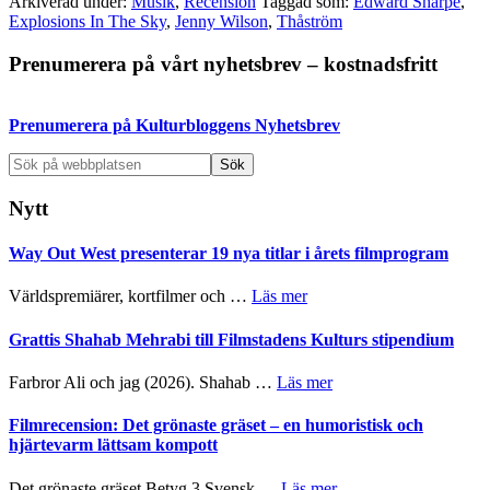
Arkiverad under:
Musik
,
Recension
Taggad som:
Edward Sharpe
,
Explosions In The Sky
,
Jenny Wilson
,
Thåström
Primärt
Prenumerera på vårt nyhetsbrev – kostnadsfritt
sidofält
Prenumerera på Kulturbloggens Nyhetsbrev
Sök
på
webbplatsen
Nytt
Way Out West presenterar 19 nya titlar i årets filmprogram
om
Världspremiärer, kortfilmer och …
Läs mer
Way
Out
Grattis Shahab Mehrabi till Filmstadens Kulturs stipendium
West
presenterar
om
Farbror Ali och jag (2026). Shahab …
Läs mer
19
Grattis
nya
Shahab
Filmrecension: Det grönaste gräset – en humoristisk och
titlar
Mehrabi
hjärtevarm lättsam kompott
i
till
årets
Filmstadens
om
Det grönaste gräset Betyg 3 Svensk …
Läs mer