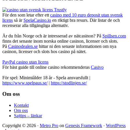
För den som letar efter ett
casino med 10 euro deposit utan svensk
licens
så är
SpelaCasino.io
en riktigt bra resurs. Där listar de och
recenserar alla tillgängliga alternativ.
Är du från Norge och är intresserad av nätcasinon? På
Spillsen.com
finns det senaste inom norska online casinon, licenser och slots.
På
Casinodealen.se
hittar ni den senaste informationen om nya
casinon, licenser och slots hos casino på nätet.
PayPal casino utan licens
För bäst guide till online casino rekommenderas
Casivo
För spel: Minimiålder 18 år - Spela ansvarsfullt |
https://www.spelpaus.se/
|
https://stodlinjen.se/
Footer
Om oss
Kontakt
Om oss
Sajtips – länkar
Copyright © 2026 ·
Metro Pro
on
Genesis Framework
·
WordPress