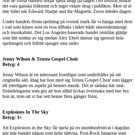
När de första banden börjar spela tidigt på dagen i en festival brukar
det vara ganska folktomt och inget vidare drag i publiken. Men så är
inte fallet när Edward Sharpe and the Magnetic Zeros inleder dagen.
Under bandets första spelning på svensk mark får vi hänga med dem
i vad som känns som en resa tillbaks i tiden både utseendemässigt
och musikaliskt. Det Los Angeles-baserade bandet utstrålar glädje
som lätt smittar av sig medan Alex Ebert dansar sig igenom hela
spelningen och felfritt sjunger sina rader.
Jenny Wilson & Tensta Gospel Choir
Betyg: 4
Jenny Wilson är en intressant frontfigur som underhåller på sitt
originella sätt. Idag har hon med sig Tensta Gospel Choir som lägger
till ytterligare en aspekt på hennes musik. Det är sådana här små
förändringarna som gör att hon alltid lyckas överraska med hur bra
hon är, trots att vi har sett henne flera gånger förut.
Explosions In The Sky
Betyg: 3+
Att Explosions in the Sky får spela på en utomhusfestival i dagsljus
gör inte bandet någon som helst rättvisa. Post-Rock fungerar som