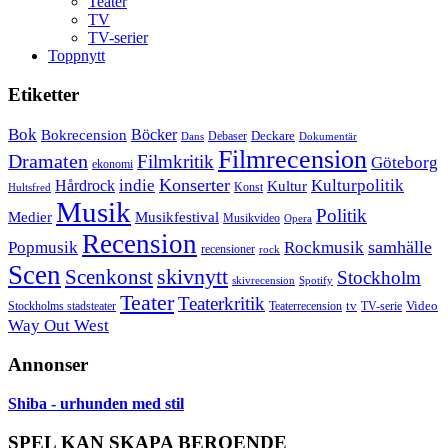
Teater
TV
TV-serier
Toppnytt
Etiketter
Bok
Bokrecension
Böcker
Deckare
Debaser
Dokumentär
Dans
Filmrecension
Dramaten
Filmkritik
Göteborg
ekonomi
Konserter
Hårdrock
indie
Kulturpolitik
Kultur
Konst
Hultsfred
Musik
Politik
Musikfestival
Medier
Musikvideo
Opera
Recension
samhälle
Popmusik
Rockmusik
recensioner
rock
Scen
skivnytt
Scenkonst
Stockholm
skivrecension
Spotify
Teater
Teaterkritik
Video
Stockholms stadsteater
tv
Teaterrecension
TV-serie
Way Out West
Annonser
Shiba - urhunden med stil
SPEL KAN SKAPA BEROENDE