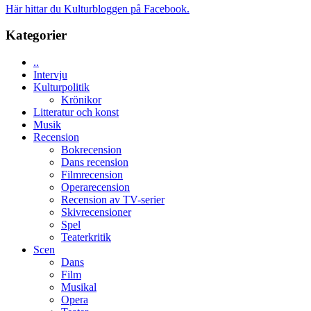
Brand
Här hittar du Kulturbloggen på Facebook.
i
New
Toronto
Day
Kategorier
–
kan
..
vara
Intervju
den
Kulturpolitik
bästa
Krönikor
Spider-
Litteratur och konst
Man
Musik
filmen
Recension
någonsin
Bokrecension
Dans recension
Filmrecension
Operarecension
Recension av TV-serier
Skivrecensioner
Spel
Teaterkritik
Scen
Dans
Film
Musikal
Opera