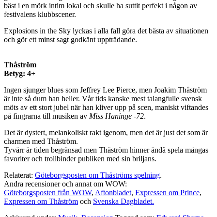
bäst i en mörk intim lokal och skulle ha suttit perfekt i någon av
festivalens klubbscener.
Explosions in the Sky lyckas i alla fall göra det bästa av situationen
och gör ett minst sagt godkänt uppträdande.
Thåström
Betyg: 4+
Ingen sjunger blues som Jeffrey Lee Pierce, men Joakim Thåström
är inte så dum han heller. Vår tids kanske mest talangfulle svensk
möts av ett stort jubel när han kliver upp på scen, maniskt viftandes
på fingrarna till musiken av
Miss Haninge -72
.
Det är dystert, melankoliskt rakt igenom, men det är just det som är
charmen med Thåström.
Tyvärr är tiden begränsad men Thåström hinner ändå spela mångas
favoriter och trollbinder publiken med sin briljans.
Relaterat:
Göteborgsposten om Thåströms spelning
.
Andra recensioner och annat om WOW:
Göteborgsposten från WOW
,
Aftonbladet
,
Expressen om Prince
,
Expressen om Thåström
och
Svenska Dagbladet.