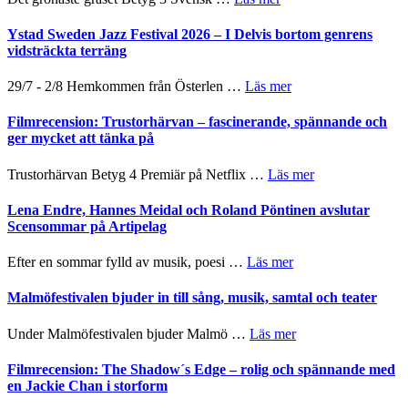
filmprogram
Kulturs
Filmrecension:
stipendium
Det
Ystad Sweden Jazz Festival 2026 – I Delvis bortom genrens
grönaste
vidsträckta terräng
gräset
–
om
29/7 - 2/8 Hemkommen från Österlen …
Läs mer
en
Ystad
humoristisk
Sweden
Filmrecension: Trustorhärvan – fascinerande, spännande och
och
Jazz
ger mycket att tänka på
hjärtevarm
Festival
lättsam
2026
om
Trustorhärvan Betyg 4 Premiär på Netflix …
Läs mer
kompott
–
Filmrecension:
I
Trustorhärvan
Lena Endre, Hannes Meidal och Roland Pöntinen avslutar
Delvis
–
Scensommar på Artipelag
bortom
fascinerande,
genrens
spännande
om
Efter en sommar fylld av musik, poesi …
Läs mer
vidsträckta
och
Lena
terräng
ger
Endre,
Malmöfestivalen bjuder in till sång, musik, samtal och teater
mycket
Hannes
att
Meidal
om
Under Malmöfestivalen bjuder Malmö …
Läs mer
tänka
och
Malmöfestivalen
på
Roland
bjuder
Filmrecension: The Shadow´s Edge – rolig och spännande med
Pöntinen
in
en Jackie Chan i storform
avslutar
till