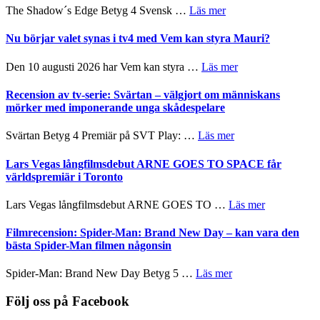
Scensommar
sång,
om
The Shadow´s Edge Betyg 4 Svensk …
Läs mer
på
musik,
Filmrecension:
Artipelag
samtal
The
Nu börjar valet synas i tv4 med Vem kan styra Mauri?
och
Shadow
teater
´s
om
Den 10 augusti 2026 har Vem kan styra …
Läs mer
Edge
Nu
–
börjar
Recension av tv-serie: Svärtan – välgjort om människans
rolig
valet
mörker med imponerande unga skådespelare
och
synas
spännande
i
om
Svärtan Betyg 4 Premiär på SVT Play: …
Läs mer
med
tv4
Recension
en
med
av
Lars Vegas långfilmsdebut ARNE GOES TO SPACE får
Jackie
Vem
tv-
världspremiär i Toronto
Chan
kan
serie:
i
styra
Svärtan
storform
om
Lars Vegas långfilmsdebut ARNE GOES TO …
Läs mer
Mauri?
–
Lars
välgjort
Vegas
Filmrecension: Spider-Man: Brand New Day – kan vara den
om
långfilmsde
bästa Spider-Man filmen någonsin
människans
ARNE
mörker
GOES
om
Spider-Man: Brand New Day Betyg 5 …
Läs mer
med
TO
Filmrecension:
imponerande
SPACE
Spider-
Följ oss på Facebook
unga
får
Man:
skådespelare
världspremi