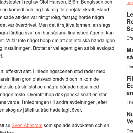
tadsteater i regi av Olof Hanson. Björn Bengtsson och
me
en komedi och jag fick mig flera rejäla skratt. Bland
Le
sade att den var riktigt rolig, fast jag hörde några
Ro
det var överdrivet. Men det är själva formen, en slags
Sc
 några färdiga svar om hur sådana finansbedrägerier kan
Eft
nt. Vi får inte något hopp om att det inte ska hända igen
 inställningen. Brottet är väl egentligen att bli avslöjad
Ma
i.
så
Un
t, effektivt sätt. I inledningsscenen stod rader med
Fi
varsin liten grön platsväxt bredvid och in kom de
Ed
tte sig på sin stol och några började nojsa med
en
någon rökte. Överallt ihop dök ganska snart en stor
ens värde. I inledningen till andra avdelningen, efter
Th
 skog av jättelika träd hade tagit över.
Nu
Ve
att se
Sven Ahlström
som spelade advokaten och en
Den
igt bra.