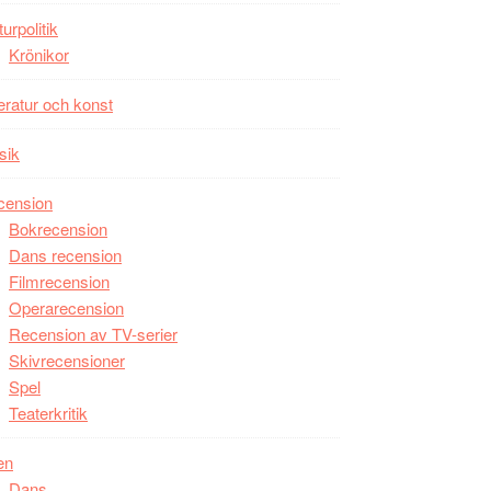
unga
turpolitik
skådespelare
Krönikor
teratur och konst
sik
cension
Bokrecension
Dans recension
Filmrecension
Operarecension
Recension av TV-serier
Skivrecensioner
Spel
Teaterkritik
en
Dans