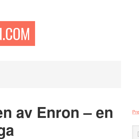
N.COM
Pr
si
en av Enron – en
Pre
ga
Sö
på