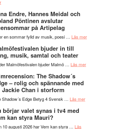
om
kompott
–
r
Filmrecension:
I
na Endre, Hannes Meidal och
Trustorhärvan
Delvis
land Pöntinen avslutar
–
bortom
ensommar på Artipelag
fascinerande,
genrens
spännande
vidsträckta
om
er en sommar fylld av musik, poesi …
Läs mer
och
terräng
Lena
lmöfestivalen bjuder in till
ger
Endre,
ng, musik, samtal och teater
mycket
Hannes
att
om
Meidal
der Malmöfestivalen bjuder Malmö …
Läs mer
tänka
Malmöfestivalen
och
lmrecension: The Shadow´s
på
bjuder
Roland
ge – rolig och spännande med
in
Pöntinen
 Jackie Chan i storform
till
avslutar
om
sång,
Scensommar
e Shadow´s Edge Betyg 4 Svensk …
Läs mer
Filmrecension:
musik,
på
 börjar valet synas i tv4 med
The
samtal
Artipelag
m kan styra Mauri?
Shadow
och
´s
teater
 10 augusti 2026 har Vem kan styra …
Läs