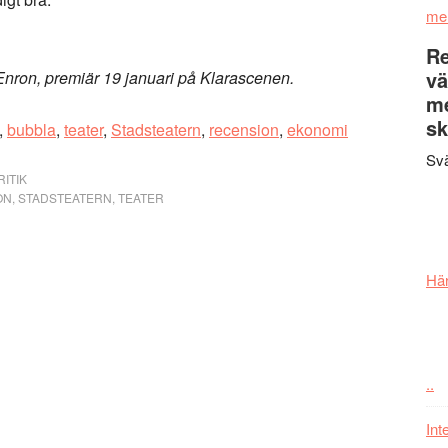
me
Re
vä
nron, premiär 19 januari på Klarascenen.
m
sk
,
bubbla
,
teater
,
Stadsteatern
,
recension
,
ekonomi
Svä
ITIK
ON
,
STADSTEATERN
,
TEATER
Här
..
Int