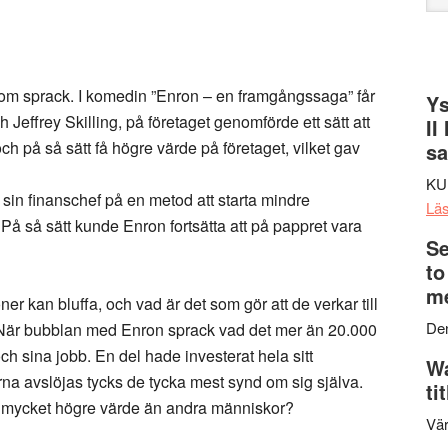
web
som sprack. I komedin ”Enron – en framgångssaga” får
Ys
 Jeffrey Skilling, på företaget genomförde ett sätt att
II
h på så sätt få högre värde på företaget, vilket gav
s
KU
sin finanschef på en metod att starta mindre
Lä
 På så sätt kunde Enron fortsätta att på pappret vara
Se
to
me
r kan bluffa, och vad är det som gör att de verkar till
Den
t? När bubblan med Enron sprack vad det mer än 20.000
h sina jobb. En del hade investerat hela sitt
Wa
na avslöjas tycks de tycka mest synd om sig själva.
ti
så mycket högre värde än andra människor?
Vär