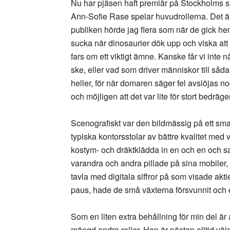
Nu har pjäsen haft premiär på Stockholms s
Ann-Sofie Rase spelar huvudrollerna. Det är 
publiken hörde jag flera som när de gick hem 
sucka när dinosaurier dök upp och viska att 
fars om ett viktigt ämne. Kanske får vi inte
ske, eller vad som driver människor till såda
heller, för när domaren säger fel avslöjas nog
och möjligen att det var lite för stort bedräger
Scenografiskt var den bildmässig på ett smar
typiska kontorsstolar av bättre kvalitet med 
kostym- och dräktklädda in en och en och sa
varandra och andra pillade på sina mobiler, 
tavla med digitala siffror på som visade akti
paus, hade de små växterna försvunnit och en
Som en liten extra behållning för min del är 
mängd andra roller. Han är nästan alltid väld