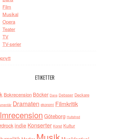
Film
Musikal
Opera
Teater
TV
TV-serier
pnytt
ETIKETTER
k
Böcker
Bokrecension
Deckare
Debaser
Dans
Dramaten
Filmkritik
umentär
ekonomi
ilmrecension
Göteborg
Hultsfred
indie
Konserter
rdrock
Kultur
Konst
Musik
turpolitik
Musikfestival
Medier