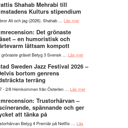
attis Shahab Mehrabi till
samarbeten
Files:
Out
lmstadens Kulturs stipendium
I
West
Want
presenterar
om
bror Ali och jag (2026). Shahab …
Läs mer
to
19
Grattis
lmrecension: Det grönaste
Believe
nya
Shahab
äset – en humoristisk och
–
titlar
Mehrabi
ärtevarm lättsam kompott
Vrach
i
till
Frankenshtey
årets
Filmstadens
om
 grönaste gräset Betyg 3 Svensk …
Läs mer
–
filmprogram
Kulturs
Filmrecension:
tad Sweden Jazz Festival 2026 –
med
stipendium
Det
Delvis bortom genrens
Fox
grönaste
dsträckta terräng
Mulder
gräset
och
–
om
/7 - 2/8 Hemkommen från Österlen …
Läs mer
Dana
en
Ystad
lmrecension: Trustorhärvan –
Scully
humoristisk
Sweden
scinerande, spännande och ger
och
Jazz
cket att tänka på
hjärtevarm
Festival
lättsam
2026
storhärvan Betyg 4 Premiär på Netflix …
Läs