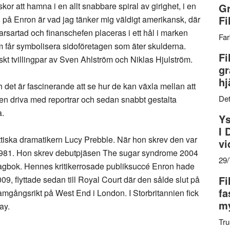
r att hamna i en allt snabbare spiral av girighet, i en
Gr
Fi
ön på Enron är vad jag tänker mig väldigt amerikansk, där
farsartad och finanschefen placeras i ett hål i marken
Far
 får symbolisera sidoföretagen som äter skulderna.
Fi
kt tvillingpar av Sven Ahlström och Niklas Hjulström.
gr
hj
det är fascinerande att se hur de kan växla mellan att
Det
cen driva med reportrar och sedan snabbt gestalta
a.
Ys
I 
ittiska dramatikern Lucy Prebble. När hon skrev den var
vi
d 1981. Hon skrev debutpjäsen The sugar syndrome 2004
29
s dagbok. Hennes kritikerrosade publiksuccé Enron hade
Fi
9, flyttade sedan till Royal Court där den sålde slut på
fa
framgångsrikt på West End i London. I Storbritannien fick
my
ay.
Tru