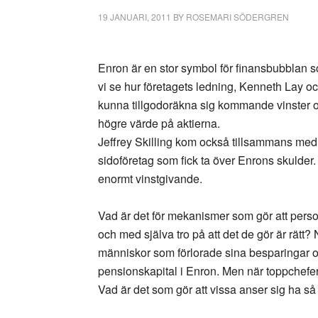
19 JANUARI, 2011
BY
ROSEMARI SÖDERGREN
Enron är en stor symbol för finansbubblan 
vi se hur företagets ledning, Kenneth Lay och
kunna tillgodoräkna sig kommande vinster oc
högre värde på aktierna.
Jeffrey Skilling kom också tillsammans med 
sidoföretag som fick ta över Enrons skulder.
enormt vinstgivande.
Vad är det för mekanismer som gör att persone
och med själva tro på att det de gör är rät
människor som förlorade sina besparingar oc
pensionskapital i Enron. Men när toppchefer
Vad är det som gör att vissa anser sig ha 