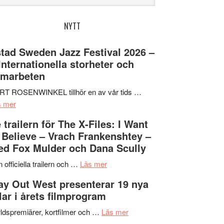
bplatsen
NYTT
tad Sweden Jazz Festival 2026 –
 Internationella storheter och
amarbeten
RT ROSENWINKEL tillhör en av vår tids …
om
s mer
Ystad
 trailern för The X-Files: I Want
Sweden
 Believe – Vrach Frankenshtey –
Jazz
d Fox Mulder och Dana Scully
Festival
2026
om
 officiella trailern och …
Läs mer
–
Se
y Out West presenterar 19 nya
II
trailern
tlar i årets filmprogram
Internationella
för
storheter
The
om
ldspremiärer, kortfilmer och …
Läs mer
och
X-
Way