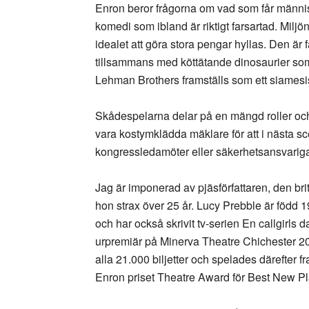
Enron beror frågorna om vad som får människo
komedi som ibland är riktigt farsartad. Milj
idealet att göra stora pengar hyllas. Den är 
tillsammans med köttätande dinosaurier som
Lehman Brothers framställs som ett siamesis
Skådespelarna delar på en mängd roller och 
vara kostymklädda mäklare för att i nästa s
kongressledamöter eller säkerhetsansvarig
Jag är imponerad av pjäsförfattaren, den br
hon strax över 25 år. Lucy Prebble är föd
och har också skrivit tv-serien En callgirl
urpremiär på Minerva Theatre Chichester 200
alla 21.000 biljetter och spelades därefter 
Enron priset Theatre Award för Best New Pl