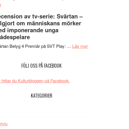
om
Edge
r
Nu
–
cension av tv-serie: Svärtan –
börjar
rolig
lgjort om människans mörker
valet
och
ed imponerande unga
synas
spännande
ådespelare
i
med
tv4
en
om
rtan Betyg 4 Premiär på SVT Play: …
Läs mer
med
Jackie
Recension
Vem
Chan
av
FÖLJ OSS PÅ FACEBOOK
kan
i
tv-
styra
storform
serie:
Mauri?
Svärtan
 hittar du Kulturbloggen på Facebook.
–
välgjort
KATEGORIER
om
människans
mörker
med
ervju
imponerande