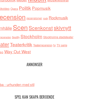
Politik
Popmusik
ikvideo
Opera
ecension
Rockmusik
recensioner
rock
Scen
skivnytt
Scenkonst
mhälle
Stockholm
Stockholms stadsteater
recension
Spotify
ater
Teaterkritik
tv
Teaterrecension
TV-serie
Way Out West
eo
ANNONSER
ba - urhunden med stil
SPEL KAN SKAPA BEROENDE