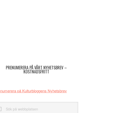
imärt
dofält
PRENUMERERA PÅ VÅRT NYHETSBREV –
KOSTNADSFRITT
numerera på Kulturbloggens Nyhetsbrev
k