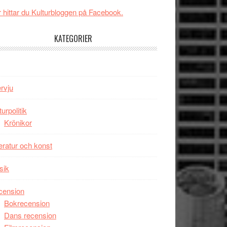
New
Toronto
 hittar du Kulturbloggen på Facebook.
Day
–
KATEGORIER
kan
vara
den
bästa
ervju
Spider-
Man
turpolitik
filmen
Krönikor
någonsin
teratur och konst
sik
cension
Bokrecension
Dans recension