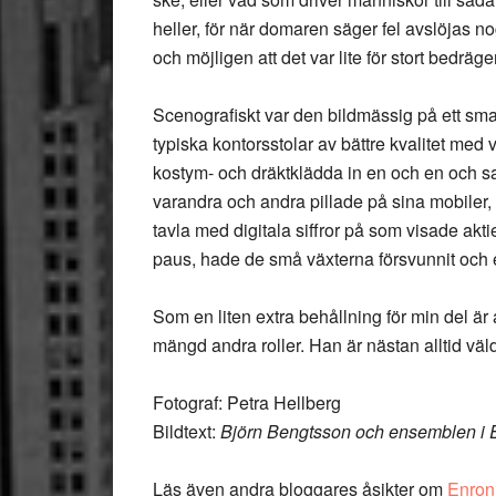
heller, för när domaren säger fel avslöjas nog
och möjligen att det var lite för stort bedräger
Scenografiskt var den bildmässig på ett smar
typiska kontorsstolar av bättre kvalitet med 
kostym- och dräktklädda in en och en och sa
varandra och andra pillade på sina mobiler, 
tavla med digitala siffror på som visade akti
paus, hade de små växterna försvunnit och en
Som en liten extra behållning för min del är 
mängd andra roller. Han är nästan alltid väld
Fotograf: Petra Hellberg
Bildtext:
Björn Bengtsson och ensemblen i E
Läs även andra bloggares åsikter om
Enron