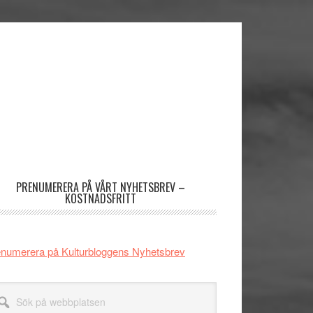
imärt
dofält
PRENUMERERA PÅ VÅRT NYHETSBREV –
KOSTNADSFRITT
numerera på Kulturbloggens Nyhetsbrev
k