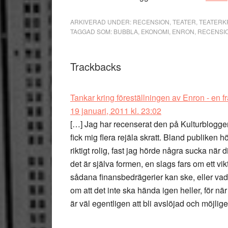
ARKIVERAD UNDER:
RECENSION
,
TEATER
,
TEATERKR
TAGGAD SOM:
BUBBLA
,
EKONOMI
,
ENRON
,
RECENSI
Läsarkommentarer
Trackbacks
Tankar kring föreställningen av Enron - en
19 januari, 2011 kl. 23:02
[…] Jag har recenserat den på Kulturbloggen
fick mig flera rejäla skratt. Bland publiken 
riktigt rolig, fast jag hörde några sucka när
det är själva formen, en slags fars om ett vi
sådana finansbedrägerier kan ske, eller vad 
om att det inte ska hända igen heller, för nä
är väl egentligen att bli avslöjad och möjligen