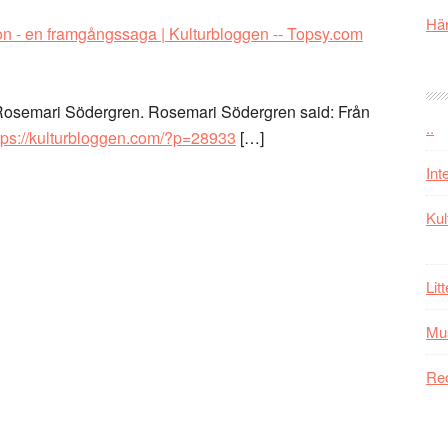
Här
on - en framgångssaga | Kulturbloggen -- Topsy.com
 Rosemari Södergren. Rosemari Södergren said: Från
..
tps://kulturbloggen.com/?p=28933
[…]
Int
Kul
Lit
Mu
Re