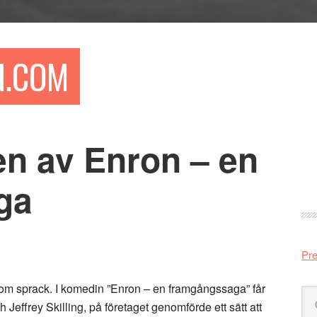
N.COM
en av Enron – en
Pr
si
ga
Pre
som sprack. I komedin ”Enron – en framgångssaga” får
Sö
 Jeffrey Skilling, på företaget genomförde ett sätt att
på