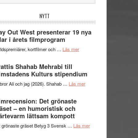
bplatsen
NYTT
y Out West presenterar 19 nya
tlar i årets filmprogram
om
ldspremiärer, kortfilmer och …
Läs mer
Way
Out
attis Shahab Mehrabi till
West
lmstadens Kulturs stipendium
presenterar
om
bror Ali och jag (2026). Shahab …
Läs mer
19
Grattis
nya
Shahab
lmrecension: Det grönaste
titlar
Mehrabi
äset – en humoristisk och
i
till
ärtevarm lättsam kompott
årets
Filmstadens
filmprogram
om
 grönaste gräset Betyg 3 Svensk …
Läs mer
Kulturs
Filmrecension:
stipendium