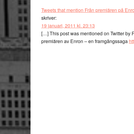
Tweets that mention Från premiären på Enr
skriver:
19 januari, 2011 kl. 23:13
[…] This post was mentioned on Twitter by
premiären av Enron – en framgångssaga
ht