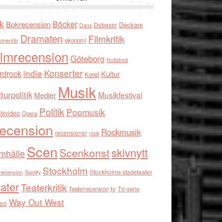
k
Böcker
Bokrecension
Deckare
Debaser
Dans
Dramaten
Filmkritik
umentär
ekonomi
ilmrecension
Göteborg
Hultsfred
indie
Konserter
rdrock
Kultur
Konst
Musik
turpolitik
Musikfestival
Medier
Politik
Popmusik
ikvideo
Opera
ecension
Rockmusik
recensioner
rock
Scen
skivnytt
Scenkonst
mhälle
Stockholm
Stockholms stadsteater
recension
Spotify
ater
Teaterkritik
tv
Teaterrecension
TV-serie
Way Out West
eo