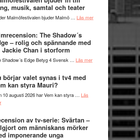
Hannes
ng, musik, samtal och teater
att
Meidal
tänka
om
der Malmöfestivalen bjuder Malmö …
Läs mer
och
på
Malmöfestivalen
Roland
bjuder
lmrecension: The Shadow´s
Pöntinen
in
ge – rolig och spännande med
avslutar
till
 Jackie Chan i storform
Scensommar
sång,
på
om
e Shadow´s Edge Betyg 4 Svensk …
Läs mer
musik,
Artipelag
Filmrecension:
samtal
The
 börjar valet synas i tv4 med
och
Shadow
m kan styra Mauri?
teater
´s
 10 augusti 2026 har Vem kan styra …
Läs
Edge
om
r
–
Nu
rolig
börjar
cension av tv-serie: Svärtan –
och
valet
lgjort om människans mörker
spännande
synas
ed imponerande unga
med
i