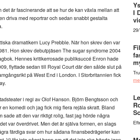
Ys
det är fascinerande att se hur de kan växla mellan att
I 
cen driva med reportrar och sedan snabbt gestalta
vi
a.
29
ittiska dramatikern Lucy Prebble. När hon skrev den var
Fi
d 1981. Hon skrev debutpjäsen The sugar syndrome 2004
fa
s dagbok. Hennes kritikerrosade publiksuccé Enron hade
my
9, flyttade sedan till Royal Court där den sålde slut på
Tru
framgångsrikt på West End i London. I Storbritannien fick
me
ay.
Le
tadsteater i regi av Olof Hanson. Björn Bengtsson och
Ro
en komedi och jag fick mig flera rejäla skratt. Bland
Sc
sade att den var riktigt rolig, fast jag hörde några
Eft
det var överdrivet. Men det är själva formen, en slags
 några färdiga svar om hur sådana finansbedrägerier kan
Ma
nt. Vi får inte något hopp om att det inte ska hända igen