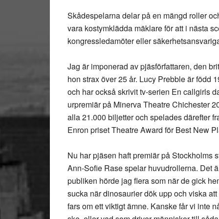
Skådespelarna delar på en mängd roller och 
vara kostymklädda mäklare för att i nästa s
kongressledamöter eller säkerhetsansvarig
Jag är imponerad av pjäsförfattaren, den br
hon strax över 25 år. Lucy Prebble är föd
och har också skrivit tv-serien En callgirl
urpremiär på Minerva Theatre Chichester 200
alla 21.000 biljetter och spelades därefter 
Enron priset Theatre Award för Best New Pl
Nu har pjäsen haft premiär på Stockholms s
Ann-Sofie Rase spelar huvudrollerna. Det är 
publiken hörde jag flera som när de gick hem 
sucka när dinosaurier dök upp och viska att 
fars om ett viktigt ämne. Kanske får vi inte
ske, eller vad som driver människor till såda