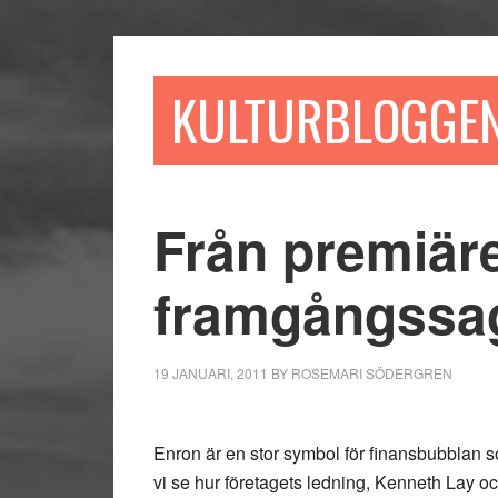
Hoppa
Hoppa
Hoppa
till
till
till
huvudinnehåll
det
sidfot
KULTURBLOGGE
primära
sidofältet
Från premiär
framgångssa
19 JANUARI, 2011
BY
ROSEMARI SÖDERGREN
Enron är en stor symbol för finansbubblan 
vi se hur företagets ledning, Kenneth Lay och