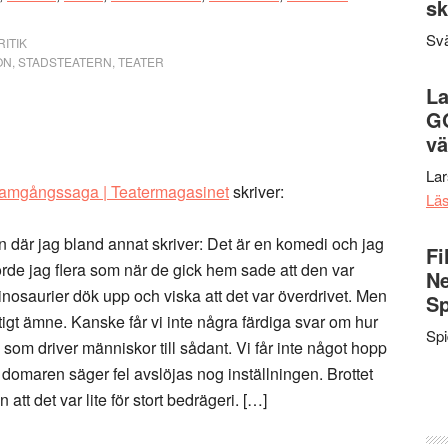
sk
Svä
ITIK
ON
,
STADSTEATERN
,
TEATER
La
G
vä
La
 framgångssaga | Teatermagasinet
skriver:
Lä
 där jag bland annat skriver: Det är en komedi och jag
Fi
hörde jag flera som när de gick hem sade att den var
Ne
 dinosaurier dök upp och viska att det var överdrivet. Men
Sp
ktigt ämne. Kanske får vi inte några färdiga svar om hur
Sp
som driver människor till sådant. Vi får inte något hopp
r domaren säger fel avslöjas nog inställningen. Brottet
 att det var lite för stort bedrägeri. […]