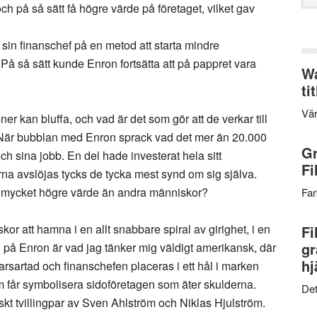
h på så sätt få högre värde på företaget, vilket gav
web
sin finanschef på en metod att starta mindre
 På så sätt kunde Enron fortsätta att på pappret vara
Wa
ti
Vär
r kan bluffa, och vad är det som gör att de verkar till
t? När bubblan med Enron sprack vad det mer än 20.000
Gr
h sina jobb. En del hade investerat hela sitt
Fi
na avslöjas tycks de tycka mest synd om sig själva.
så mycket högre värde än andra människor?
Far
r att hamna i en allt snabbare spiral av girighet, i en
Fi
gr
ön på Enron är vad jag tänker mig väldigt amerikansk, där
hj
farsartad och finanschefen placeras i ett hål i marken
 får symbolisera sidoföretagen som äter skulderna.
Det
kt tvillingpar av Sven Ahlström och Niklas Hjulström.