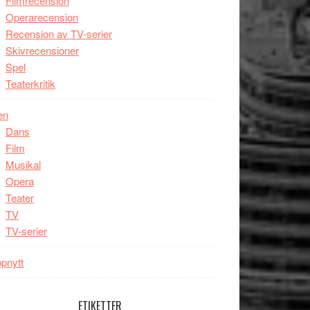
Filmrecension
Operarecension
Recension av TV-serier
Skivrecensioner
Spel
Teaterkritik
en
Dans
Film
Musikal
Opera
Teater
TV
TV-serier
pnytt
ETIKETTER