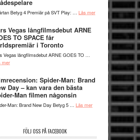
ådespelare
en
tv4
Jackie
om
rtan Betyg 4 Premiär på SVT Play: …
Läs mer
med
Chan
Recension
Vem
i
av
rs Vegas långfilmsdebut ARNE
kan
storform
tv-
OES TO SPACE får
styra
serie:
rldspremiär i Toronto
Mauri?
Svärtan
rs Vegas långfilmsdebut ARNE GOES TO …
–
om
s mer
välgjort
Lars
om
Vegas
lmrecension: Spider-Man: Brand
människans
långfilmsdebut
w Day – kan vara den bästa
mörker
ARNE
ider-Man filmen någonsin
med
GOES
imponerande
om
ider-Man: Brand New Day Betyg 5 …
Läs mer
TO
unga
Filmrecension:
SPACE
skådespelare
Spider-
får
Man:
världspremiär
FÖLJ OSS PÅ FACEBOOK
Brand
i