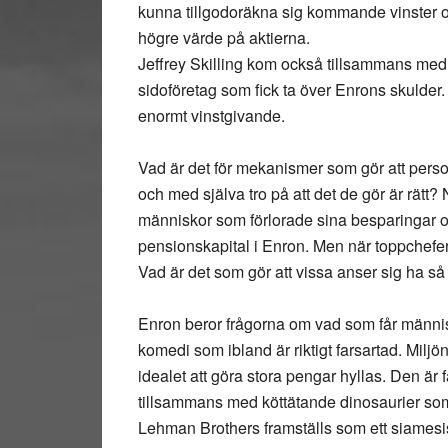
kunna tillgodoräkna sig kommande vinster oc
högre värde på aktierna.
Jeffrey Skilling kom också tillsammans med 
sidoföretag som fick ta över Enrons skulder.
enormt vinstgivande.
Vad är det för mekanismer som gör att persone
och med själva tro på att det de gör är rät
människor som förlorade sina besparingar oc
pensionskapital i Enron. Men när toppchefer
Vad är det som gör att vissa anser sig ha 
Enron beror frågorna om vad som får människo
komedi som ibland är riktigt farsartad. Milj
idealet att göra stora pengar hyllas. Den är 
tillsammans med köttätande dinosaurier som
Lehman Brothers framställs som ett siamesis