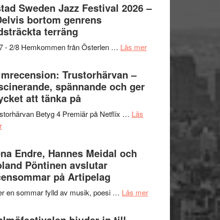
Det
tad Sweden Jazz Festival 2026 –
grönaste
Delvis bortom genrens
gräset
dsträckta terräng
–
om
/7 - 2/8 Hemkommen från Österlen …
Läs mer
en
Ystad
humoristisk
Sweden
lmrecension: Trustorhärvan –
och
Jazz
scinerande, spännande och ger
hjärtevarm
Festival
cket att tänka på
lättsam
2026
kompott
storhärvan Betyg 4 Premiär på Netflix …
Läs
–
om
r
I
Filmrecension:
Delvis
Trustorhärvan
na Endre, Hannes Meidal och
bortom
–
land Pöntinen avslutar
genrens
fascinerande,
ensommar på Artipelag
vidsträckta
spännande
terräng
om
er en sommar fylld av musik, poesi …
Läs mer
och
Lena
ger
Endre,
lmöfestivalen bjuder in till
mycket