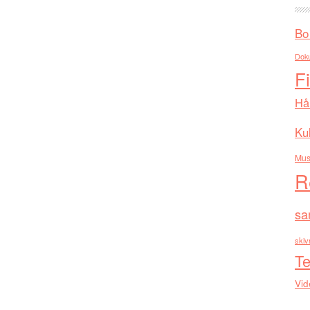
Bo
Dok
F
Hå
Kul
Mus
R
sa
skiv
Te
Vid