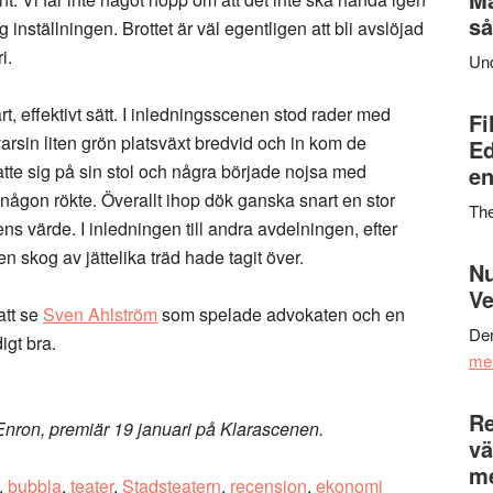
så
 inställningen. Brottet är väl egentligen att bli avslöjad
i.
Un
t, effektivt sätt. I inledningsscenen stod rader med
Fi
varsin liten grön platsväxt bredvid och in kom de
Ed
tte sig på sin stol och några började nojsa med
en
någon rökte. Överallt ihop dök ganska snart en stor
Th
ens värde. I inledningen till andra avdelningen, efter
 skog av jättelika träd hade tagit över.
Nu
Ve
att se
Sven Ahlström
som spelade advokaten och en
Den
igt bra.
me
Re
nron, premiär 19 januari på Klarascenen.
vä
m
,
bubbla
,
teater
,
Stadsteatern
,
recension
,
ekonomi