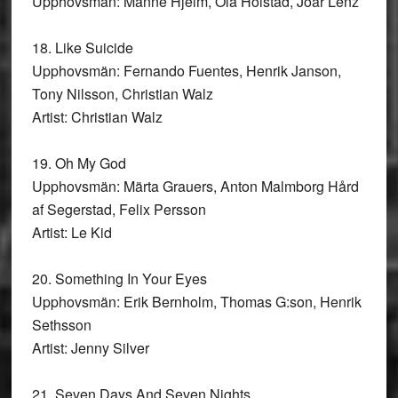
Upphovsmän: Manne Hjelm, Ola Holstad, Joar Lenz
18. Like Suicide
Upphovsmän: Fernando Fuentes, Henrik Janson,
Tony Nilsson, Christian Walz
Artist: Christian Walz
19. Oh My God
Upphovsmän: Märta Grauers, Anton Malmborg Hård
af Segerstad, Felix Persson
Artist: Le Kid
20. Something In Your Eyes
Upphovsmän: Erik Bernholm, Thomas G:son, Henrik
Sethsson
Artist: Jenny Silver
21. Seven Days And Seven Nights