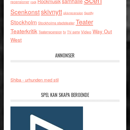
samhälle
Rockmusik
recensioner
rock
skivnytt
Scenkonst
skivrecension
Spotify
Teater
Stockholm
Stockholms stadsteater
Teaterkritik
Way Out
tv
Video
Teaterrecension
TV-serie
West
ANNONSER
Shiba - urhunden med stil
SPEL KAN SKAPA BEROENDE