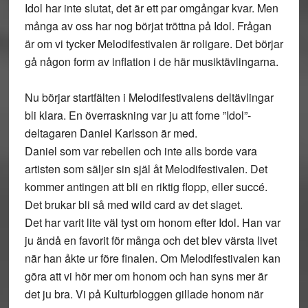
Idol har inte slutat, det är ett par omgångar kvar. Men
många av oss har nog börjat tröttna på Idol. Frågan
är om vi tycker Melodifestivalen är roligare. Det börjar
gå någon form av inflation i de här musiktävlingarna.
Nu börjar startfälten i Melodifestivalens deltävlingar
bli klara. En överraskning var ju att forne ”Idol”-
deltagaren Daniel Karlsson är med.
Daniel som var rebellen och inte alls borde vara
artisten som säljer sin själ åt Melodifestivalen. Det
kommer antingen att bli en riktig flopp, eller succé.
Det brukar bli så med wild card av det slaget.
Det har varit lite väl tyst om honom efter Idol. Han var
ju ändå en favorit för många och det blev värsta livet
när han åkte ur före finalen. Om Melodifestivalen kan
göra att vi hör mer om honom och han syns mer är
det ju bra. Vi på Kulturbloggen gillade honom när