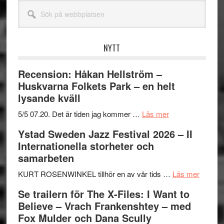
Sök
på
webbplatsen
NYTT
Recension: Håkan Hellström –
Huskvarna Folkets Park – en helt
lysande kväll
om
5/5 07.20. Det är tiden jag kommer …
Läs mer
Recension:
Ystad Sweden Jazz Festival 2026 – II
Håkan
Internationella storheter och
Hellström
samarbeten
–
Huskvarna
om
KURT ROSENWINKEL tillhör en av vår tids …
Läs mer
Folkets
Ystad
Se trailern för The X-Files: I Want to
Park
Swede
Believe – Vrach Frankenshtey – med
–
Jazz
Fox Mulder och Dana Scully
en
Festiva