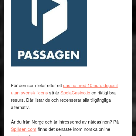
För den som letar efter ett
casino med 10 euro deposit
utan svensk licens
så är
SpelaCasino.io
en riktigt bra
resurs. Där listar de och recenserar alla tillgängliga
alternativ.
Är du från Norge och är intresserad av nätcasinon? På
Spillsen.com
finns det senaste inom norska online