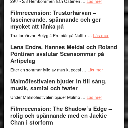
och
–
om
29/7 - 2/8 Hemkommen från Österlen …
Läs mer
Dana
en
Ystad
Filmrecension: Trustorhärvan –
Scully
humoristisk
Sweden
fascinerande, spännande och ger
och
Jazz
mycket att tänka på
hjärtevarm
Festival
lättsam
2026
om
Trustorhärvan Betyg 4 Premiär på Netflix …
Läs mer
kompott
–
Filmrecens
Lena Endre, Hannes Meidal och Roland
I
Trustorhä
Pöntinen avslutar Scensommar på
Delvis
–
Artipelag
bortom
fascineran
genrens
om
spännand
Efter en sommar fylld av musik, poesi …
Läs mer
vidsträckta
Lena
och
Malmöfestivalen bjuder in till sång,
terräng
Endre,
ger
musik, samtal och teater
Hannes
mycket
om
Meidal
att
Under Malmöfestivalen bjuder Malmö …
Läs mer
Malmöfestiva
och
tänka
Filmrecension: The Shadow´s Edge –
bjuder
Roland
på
rolig och spännande med en Jackie
in
Pöntinen
Chan i storform
till
avslutar