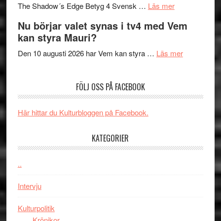
om
sång,
Scensommar
The Shadow´s Edge Betyg 4 Svensk …
Läs mer
Filmrecension
musik,
på
Nu börjar valet synas i tv4 med Vem
The
samtal
Artipelag
kan styra Mauri?
Shadow
och
´s
teater
om
Den 10 augusti 2026 har Vem kan styra …
Läs mer
Edge
Nu
–
börjar
FÖLJ OSS PÅ FACEBOOK
rolig
valet
och
synas
spännande
i
Här hittar du Kulturbloggen på Facebook.
med
tv4
en
med
KATEGORIER
Jackie
Vem
Chan
kan
..
i
styra
storform
Mauri?
Intervju
Kulturpolitik
Krönikor