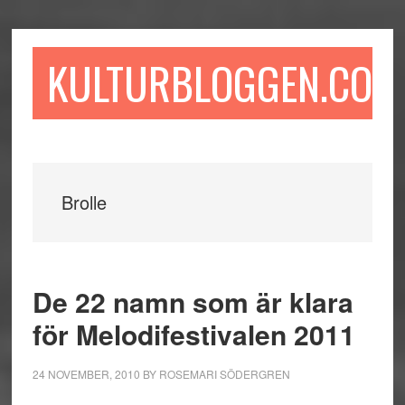
Hoppa
Hoppa
Hoppa
till
till
till
huvudinnehåll
det
sidfot
KULTURBLOGGEN.COM
primära
sidofältet
Brolle
De 22 namn som är klara
för Melodifestivalen 2011
24 NOVEMBER, 2010
BY
ROSEMARI SÖDERGREN