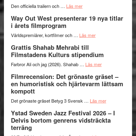
om
helt
2026
Den officiella trailern och …
Läs mer
Se
lysande
–
Way Out West presenterar 19 nya titlar
trailern
kväll
II
i årets filmprogram
för
Internat
The
om
storhet
Världspremiärer, kortfilmer och …
Läs mer
X-
Way
och
Grattis Shahab Mehrabi till
Files:
Out
samarb
Filmstadens Kulturs stipendium
I
West
Want
presenterar
om
Farbror Ali och jag (2026). Shahab …
Läs mer
to
19
Grattis
Filmrecension: Det grönaste gräset –
Believe
nya
Shahab
en humoristisk och hjärtevarm lättsam
–
titlar
Mehrabi
kompott
Vrach
i
till
Frankenshtey
årets
Filmstadens
om
Det grönaste gräset Betyg 3 Svensk …
Läs mer
–
filmprogram
Kulturs
Filmrecension:
Ystad Sweden Jazz Festival 2026 – I
med
stipendium
Det
Delvis bortom genrens vidsträckta
Fox
grönaste
terräng
Mulder
gräset