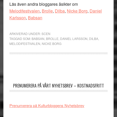
Läs även andra bloggares åsikter om
Melodifestivalen
,
Brolle
,
Dilba
,
Nicke Borg
,
Daniel
Karlsson
,
Babsan
ARKIVERAD UNDER:
SCEN
TAGGAD SOM:
BABSAN
,
BROLLE
,
DANIEL LARSSON
,
DILBA
,
MELODIFESTIVALEN
,
NICKE BORG
Primärt
sidofält
PRENUMERERA PÅ VÅRT NYHETSBREV – KOSTNADSFRITT
Prenumerera på Kulturbloggens Nyhetsbrev