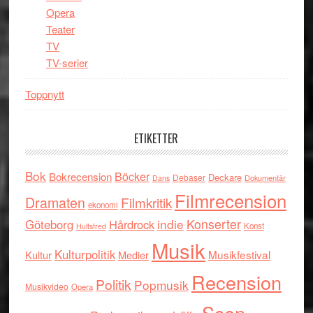
Opera
Teater
TV
TV-serier
Toppnytt
ETIKETTER
Bok
Böcker
Bokrecension
Deckare
Debaser
Dokumentär
Dans
Filmrecension
Dramaten
Filmkritik
ekonomi
indie
Konserter
Göteborg
Hårdrock
Konst
Hultsfred
Musik
Kulturpolitik
Musikfestival
Kultur
Medier
Recension
Politik
Popmusik
Musikvideo
Opera
Scen