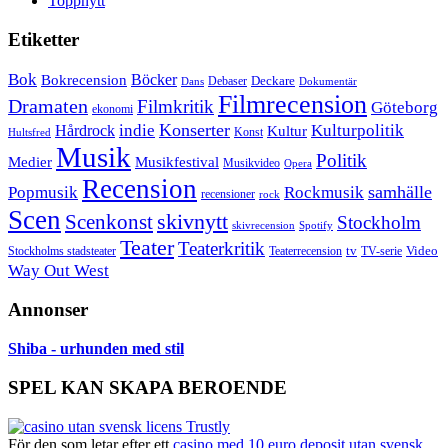
Toppnytt
Etiketter
Bok
Bokrecension
Böcker
Deckare
Debaser
Dokumentär
Dans
Filmrecension
Dramaten
Filmkritik
Göteborg
ekonomi
Konserter
Hårdrock
indie
Kulturpolitik
Kultur
Konst
Hultsfred
Musik
Politik
Musikfestival
Medier
Musikvideo
Opera
Recension
samhälle
Popmusik
Rockmusik
recensioner
rock
Scen
skivnytt
Scenkonst
Stockholm
skivrecension
Spotify
Teater
Teaterkritik
Video
Stockholms stadsteater
tv
Teaterrecension
TV-serie
Way Out West
Annonser
Shiba - urhunden med stil
SPEL KAN SKAPA BEROENDE
För den som letar efter ett
casino med 10 euro deposit utan svensk