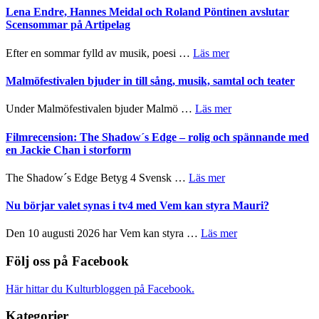
I
Trustorhärvan
Lena Endre, Hannes Meidal och Roland Pöntinen avslutar
Delvis
–
Scensommar på Artipelag
bortom
fascinerande,
genrens
spännande
om
Efter en sommar fylld av musik, poesi …
Läs mer
vidsträckta
och
Lena
terräng
ger
Endre,
Malmöfestivalen bjuder in till sång, musik, samtal och teater
mycket
Hannes
att
Meidal
om
Under Malmöfestivalen bjuder Malmö …
Läs mer
tänka
och
Malmöfestivalen
på
Roland
bjuder
Filmrecension: The Shadow´s Edge – rolig och spännande med
Pöntinen
in
en Jackie Chan i storform
avslutar
till
Scensommar
sång,
om
The Shadow´s Edge Betyg 4 Svensk …
Läs mer
på
musik,
Filmrecension:
Artipelag
samtal
The
Nu börjar valet synas i tv4 med Vem kan styra Mauri?
och
Shadow
teater
´s
om
Den 10 augusti 2026 har Vem kan styra …
Läs mer
Edge
Nu
–
börjar
Följ oss på Facebook
rolig
valet
och
synas
Här hittar du Kulturbloggen på Facebook.
spännande
i
med
tv4
Kategorier
en