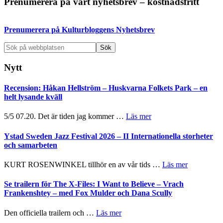
Primärt
Prenumerera på vårt nyhetsbrev – kostnadsfritt
sidofält
Prenumerera på Kulturbloggens Nyhetsbrev
Sök
på
webbplatsen
Nytt
Recension: Håkan Hellström – Huskvarna Folkets Park – en
helt lysande kväll
om
5/5 07.20. Det är tiden jag kommer …
Läs mer
Recension:
Håkan
Ystad Sweden Jazz Festival 2026 – II Internationella storheter
Hellström
och samarbeten
–
Huskvarna
om
KURT ROSENWINKEL tillhör en av vår tids …
Läs mer
Folkets
Ystad
Park
Sweden
Se trailern för The X-Files: I Want to Believe – Vrach
–
Jazz
Frankenshtey – med Fox Mulder och Dana Scully
en
Festival
helt
2026
om
Den officiella trailern och …
Läs mer
lysande
–
Se