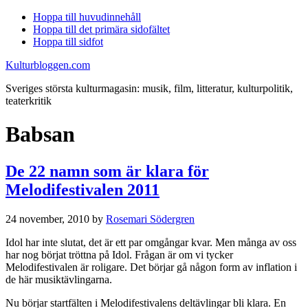
Hoppa till huvudinnehåll
Hoppa till det primära sidofältet
Hoppa till sidfot
Kulturbloggen.com
Sveriges största kulturmagasin: musik, film, litteratur, kulturpolitik,
teaterkritik
Babsan
De 22 namn som är klara för
Melodifestivalen 2011
24 november, 2010
by
Rosemari Södergren
Idol har inte slutat, det är ett par omgångar kvar. Men många av oss
har nog börjat tröttna på Idol. Frågan är om vi tycker
Melodifestivalen är roligare. Det börjar gå någon form av inflation i
de här musiktävlingarna.
Nu börjar startfälten i Melodifestivalens deltävlingar bli klara. En