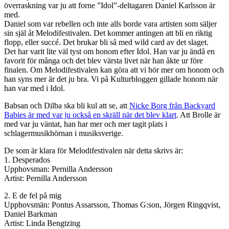
överraskning var ju att forne ”Idol”-deltagaren Daniel Karlsson är
med.
Daniel som var rebellen och inte alls borde vara artisten som säljer
sin själ åt Melodifestivalen. Det kommer antingen att bli en riktig
flopp, eller succé. Det brukar bli så med wild card av det slaget.
Det har varit lite väl tyst om honom efter Idol. Han var ju ändå en
favorit för många och det blev värsta livet när han åkte ur före
finalen. Om Melodifestivalen kan göra att vi hör mer om honom och
han syns mer är det ju bra. Vi på Kulturbloggen gillade honom när
han var med i Idol.
Babsan och Dilba ska bli kul att se, att
Nicke Borg från Backyard
Babies är med var ju också en skräll när det blev klart
. Att Brolle är
med var ju väntat, han har mer och mer tagit plats i
schlagermusikhörnan i musiksverige.
De som är klara för Melodifestivalen när detta skrivs är:
1. Desperados
Upphovsman: Pernilla Andersson
Artist: Pernilla Andersson
2. E de fel på mig
Upphovsmän: Pontus Assarsson, Thomas G:son, Jörgen Ringqvist,
Daniel Barkman
Artist: Linda Bengtzing