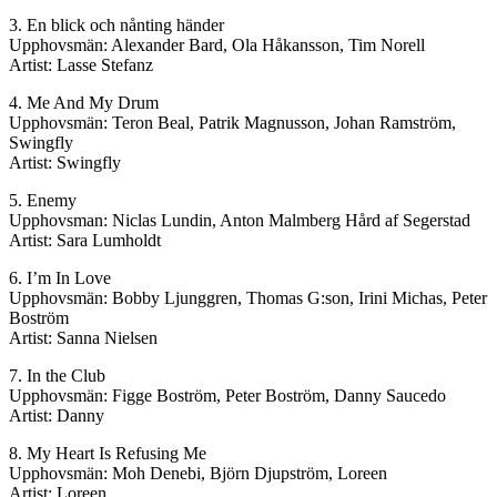
3. En blick och nånting händer
Upphovsmän: Alexander Bard, Ola Håkansson, Tim Norell
Artist: Lasse Stefanz
4. Me And My Drum
Upphovsmän: Teron Beal, Patrik Magnusson, Johan Ramström,
Swingfly
Artist: Swingfly
5. Enemy
Upphovsman: Niclas Lundin, Anton Malmberg Hård af Segerstad
Artist: Sara Lumholdt
6. I’m In Love
Upphovsmän: Bobby Ljunggren, Thomas G:son, Irini Michas, Peter
Boström
Artist: Sanna Nielsen
7. In the Club
Upphovsmän: Figge Boström, Peter Boström, Danny Saucedo
Artist: Danny
8. My Heart Is Refusing Me
Upphovsmän: Moh Denebi, Björn Djupström, Loreen
Artist: Loreen