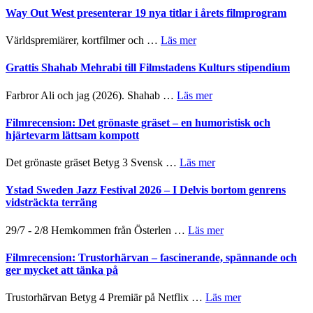
kväll
II
trailern
Way Out West presenterar 19 nya titlar i årets filmprogram
Internatione
för
storheter
The
om
Världspremiärer, kortfilmer och …
Läs mer
och
X-
Way
samarbeten
Files:
Out
Grattis Shahab Mehrabi till Filmstadens Kulturs stipendium
I
West
Want
presenterar
om
Farbror Ali och jag (2026). Shahab …
Läs mer
to
19
Grattis
Believe
nya
Shahab
Filmrecension: Det grönaste gräset – en humoristisk och
–
titlar
Mehrabi
hjärtevarm lättsam kompott
Vrach
i
till
Frankenshtey
årets
Filmstadens
–
om
Det grönaste gräset Betyg 3 Svensk …
Läs mer
filmprogram
Kulturs
med
Filmrecension:
stipendium
Fox
Det
Ystad Sweden Jazz Festival 2026 – I Delvis bortom genrens
Mulder
grönaste
vidsträckta terräng
och
gräset
Dana
–
om
29/7 - 2/8 Hemkommen från Österlen …
Läs mer
Scully
en
Ystad
humoristisk
Sweden
Filmrecension: Trustorhärvan – fascinerande, spännande och
och
Jazz
ger mycket att tänka på
hjärtevarm
Festival
lättsam
2026
om
Trustorhärvan Betyg 4 Premiär på Netflix …
Läs mer
kompott
–
Filmrecension: