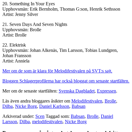
20. Something In Your Eyes
Upphovsmän: Erik Bernholm, Thomas G:son, Henrik Sethsson
Artist: Jenny Silver
21. Seven Days And Seven Nights
Upphovsmän: Brolle
Artist: Brolle
22. Elektrisk
Upphovsmän: Johan Alkenäs, Tim Larsson, Tobias Lundgren,
Johan Fransson
Artist: Anniela
Mer om de som är klara för Melodifestivalen på SVT:s sajt.
Bloggen Schlagerprofilerna har också bloggat om senaste startfälten.
Mer om de senaste startfälten:
Svenska Dagbladet
,
Expressen
.
Läs även andra bloggares åsikter om
Melodifestivalen
,
Brolle
,
Dilba
,
Nicke Borg
,
Daniel Karlsson
,
Babsan
Arkiverad under:
Scen
Taggad som:
Babsan
,
Brolle
,
Daniel
Larsson
,
Dilba
,
melodifestivalen
,
Nicke Borg