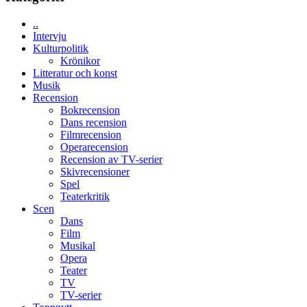
med
Jackie
Vem
Chan
..
kan
i
Intervju
styra
storform
Kulturpolitik
Mauri?
Krönikor
Litteratur och konst
Musik
Recension
Bokrecension
Dans recension
Filmrecension
Operarecension
Recension av TV-serier
Skivrecensioner
Spel
Teaterkritik
Scen
Dans
Film
Musikal
Opera
Teater
TV
TV-serier