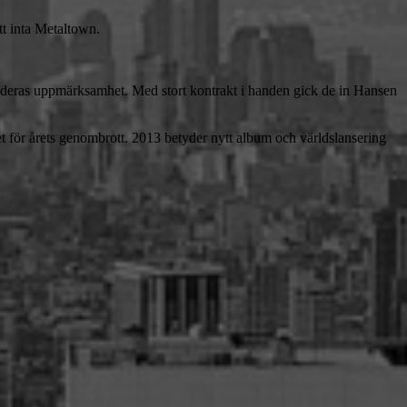
t inta Metaltown.
m deras uppmärksamhet. Med stort kontrakt i handen gick de in Hansen
et för årets genombrott. 2013 betyder nytt album och världslansering