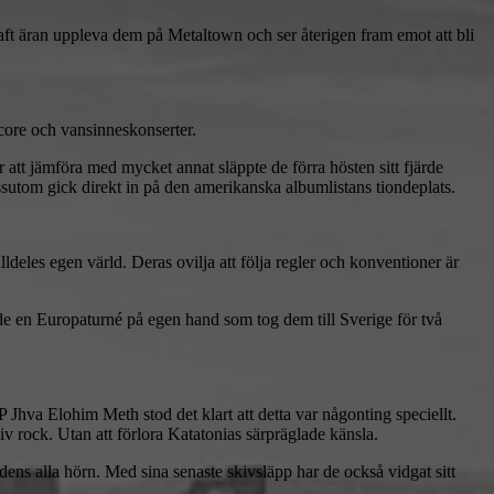
 haft äran uppleva dem på Metaltown och ser återigen fram emot att bli
core och vansinneskonserter.
att jämföra med mycket annat släppte de förra hösten sitt fjärde
om gick direkt in på den amerikanska albumlistans tiondeplats.
deles egen värld. Deras ovilja att följa regler och konventioner är
e en Europaturné på egen hand som tog dem till Sverige för två
hva Elohim Meth stod det klart att detta var någonting speciellt.
iv rock. Utan att förlora Katatonias särpräglade känsla.
dens alla hörn. Med sina senaste skivsläpp har de också vidgat sitt