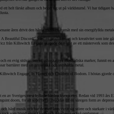
d ett helt färskt album och beger sig ut på världsturné. Vi har tidigare
lusta.
naste åren drivit den hårda musiken framåt med sin energifyllda metal
 Beautiful Discord”. Med en produktivitet och kreativitet som inte går 
från Killswitch Engage skapade de något av ett mästerverk som dessut
h en evig strävan om att utforska nya musikaliska marker, funnit en all
ar barriärer med sin genialiska och stenhårda metal.
Killswitch Engage, In Flames och Children of Bodom. I höstas gjorde d
n av Sveriges mest hyllade hårdrocksexporter. Redan vid 1993 års EP J
ngsint doom, för att sedermera utvecklas till en säregen form av depress
och hård musik och har de med åren vuxit sig större och starkare i värl
ssiva rock som bland annat Opeth och Anathema också omfamnat.