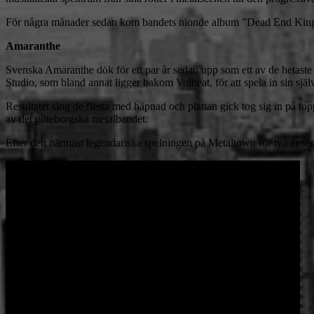
För några månader sedan kom bandets nionde album ”Dead End Kings” s
Amaranthe
Svenska Amaranthe dök för ett par år sedan upp som ett av de hetast
Studio, som bland annat ligger bakom Volbeat, för att spela in sin själ
Resultatet slog de flesta med häpnad och plattan gick tog sig in på t
av det göteborgska metalbandet.
Efter den närmast legendariska spelningen på Metaltown för två år sed