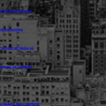
varm lättsam kompott
räckta terräng
r mycket att tänka på
sommar på Artipelag
n Jackie Chan i storform