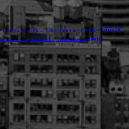
Musik
Konserter
k
indie
Kulturpolitik
Kultur
Medier
Konst
Teater
Stockholm
Stockholms stadsteater
skivrecension
Spotify