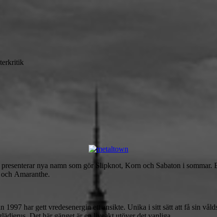
terkritik
och presenterar nya namn som gör Slipknot, Korn och Sabaton i sommar.
a och Amaranthe.
997 har gett vredesenergin ett ansikte. Unika i sitt sätt att få sin vål
lädjerus. Det här gänget är en liveakt utöver det vanliga.