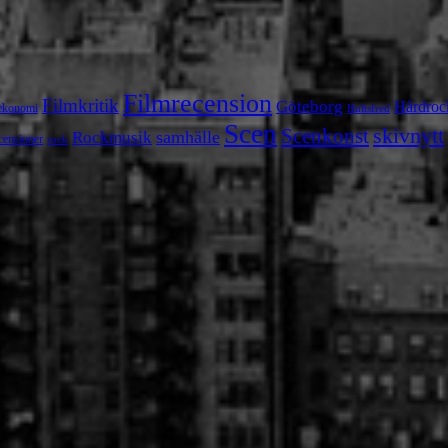
Filmrecension
Filmkritik
Göteborg
Hårdroc
ekonomi
Hultsfred
Scen
skivnytt
Scenkonst
samhälle
Rockmusik
censioner
rock