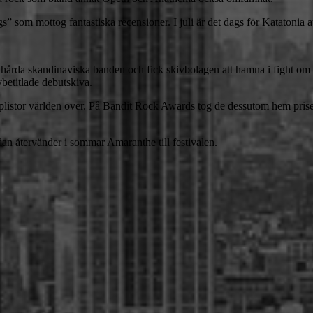
om mottog fantastiska recensioner. I juli är det dags för Katatonia at
e hårda skandinaviska banden och fick skivbolagen att hamna i fight o
vbetitlade debutskiva.
opplistor världen över. På Bandit Rock Awards tog de dessutom hem pris
an återvänder i sommar Amaranthe till festivalen.