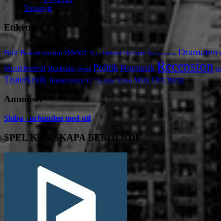
Toppnytt
Etiketter
Dramaten
Bok
Bokrecension
Böcker
Deckare
Debaser
Dokumentär
Dans
Recension
Politik
Popmusik
Musikfestival
Musikvideo
re
Opera
Teaterkritik
Way Out West
Video
tv
Teaterrecension
TV-serie
Annonser
Shiba - urhunden med stil
SPEL KAN SKAPA BEROENDE