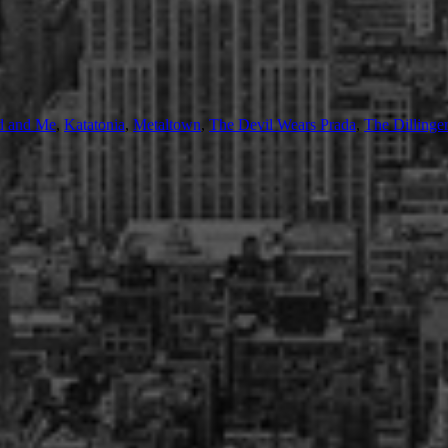
d and Me
,
Katatonia
,
Metaltown
,
The Devil Wears Prada
,
The Dillinge