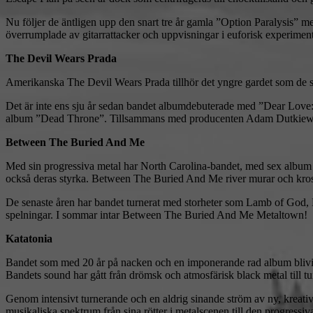
Nu följer de äntligen upp den snart tre år gamla ”Option Paralysis” me
överrumplade av gitarrattacker och uppvisningar i euforisk experiment
The Devil Wears Prada
Amerikanska The Devil Wears Prada tillhör det yngre gardet som de se
Det är inte ens sju år sedan bandet albumdebuterade med ”Dear Love: A
album ”Dead Throne”. Tillsammans med producenten Adam Dutkiewicz 
Between The Buried And Me
Med sin progressiva metal har North Carolina-bandet, med sex album oc
också deras styrka. Between The Buried And Me river murar och kross
De senaste åren har bandet turnerat med storheter som Lamb of God, 
spelningar. I sommar intar Between The Buried And Me Metaltown!
Katatonia
Bandet som med 20 år på nacken och en imponerande rad album blivit e
Bandets sound har gått från drömsk och atmosfärisk black metal till tu
Genom intensivt turnerande och en aldrig sinande ström av ny, kreativ 
musikaliska spektrum från sina rötter i metalscenen till den progre