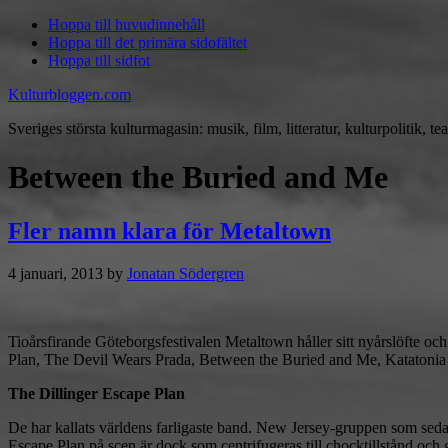
Hoppa till huvudinnehåll
Hoppa till det primära sidofältet
Hoppa till sidfot
Kulturbloggen.com
Sveriges största kulturmagasin: musik, film, litteratur, kulturpolitik, tea
Between the Buried and Me
Fler namn klara för Metaltown
4 januari, 2013
by
Jonatan Södergren
Tioårsfirande Göteborgsfestivalen Metaltown håller sitt nyårslöfte 
Plan, The Devil Wears Prada, Between the Buried and Me, Katatoni
The Dillinger Escape Plan
De har kallats världens farligaste band. New Jersey-gruppen som sedan 1
Escape Plan på scen är dock som centrifugeras till chocktillstånd och g