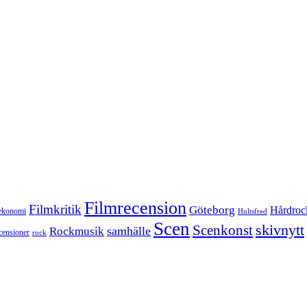
Filmrecension
Filmkritik
Göteborg
Hårdroc
ekonomi
Hultsfred
Scen
skivnytt
Scenkonst
samhälle
Rockmusik
censioner
rock