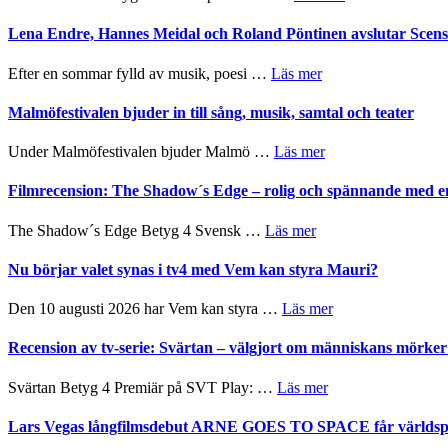
2026
Filmrecension:
lättsam
–
Trustorhärvan
Lena Endre, Hannes Meidal och Roland Pöntinen avslutar Scen
kompott
I
–
Delvis
fascinerande,
om
Efter en sommar fylld av musik, poesi …
Läs mer
bortom
spännande
Lena
genrens
och
Endre,
Malmöfestivalen bjuder in till sång, musik, samtal och teater
vidsträckta
ger
Hannes
terräng
mycket
Meidal
om
Under Malmöfestivalen bjuder Malmö …
Läs mer
att
och
Malmöfestivalen
tänka
Roland
bjuder
Filmrecension: The Shadow´s Edge – rolig och spännande med e
på
Pöntinen
in
avslutar
till
om
The Shadow´s Edge Betyg 4 Svensk …
Läs mer
Scensommar
sång,
Filmrecension:
på
musik,
The
Nu börjar valet synas i tv4 med Vem kan styra Mauri?
Artipelag
samtal
Shadow
och
´s
om
Den 10 augusti 2026 har Vem kan styra …
Läs mer
teater
Edge
Nu
–
börjar
Recension av tv-serie: Svärtan – välgjort om människans mörk
rolig
valet
och
synas
om
Svärtan Betyg 4 Premiär på SVT Play: …
Läs mer
spännande
i
Recension
med
tv4
av
Lars Vegas långfilmsdebut ARNE GOES TO SPACE får världspr
en
med
tv-
Jackie