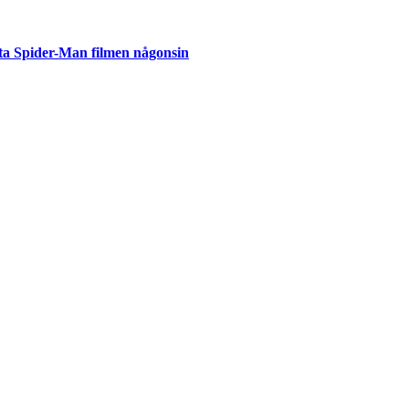
ta Spider-Man filmen någonsin
but
är