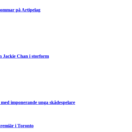
sommar på Artipelag
n Jackie Chan i storform
er med imponerande unga skådespelare
emiär i Toronto