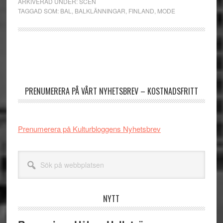
ARKIVERAD UNDER:
SCEN
TAGGAD SOM:
BAL
,
BALKLÄNNINGAR
,
FINLAND
,
MODE
Primärt
sidofält
PRENUMERERA PÅ VÅRT NYHETSBREV – KOSTNADSFRITT
Prenumerera på Kulturbloggens Nyhetsbrev
Sök
på
webbplatsen
NYTT