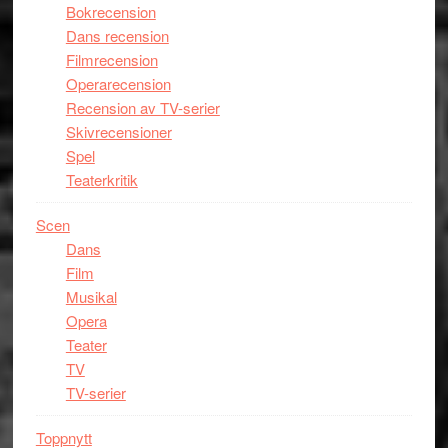
Bokrecension
Dans recension
Filmrecension
Operarecension
Recension av TV-serier
Skivrecensioner
Spel
Teaterkritik
Scen
Dans
Film
Musikal
Opera
Teater
TV
TV-serier
Toppnytt