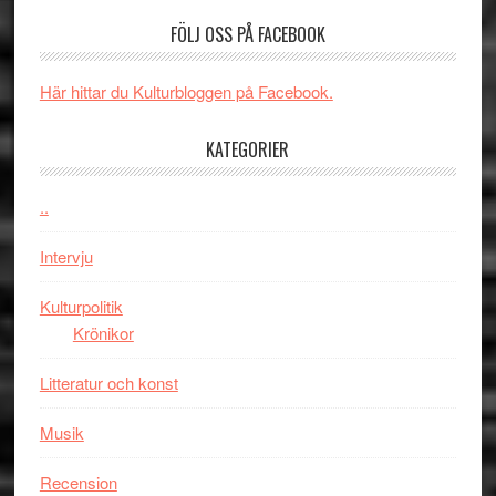
–
börjar
FÖLJ OSS PÅ FACEBOOK
rolig
valet
och
synas
spännande
i
Här hittar du Kulturbloggen på Facebook.
med
tv4
en
med
KATEGORIER
Jackie
Vem
Chan
kan
..
i
styra
storform
Mauri?
Intervju
Kulturpolitik
Krönikor
Litteratur och konst
Musik
Recension