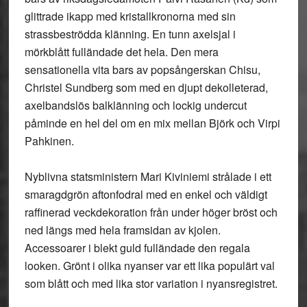
glittrade ikapp med kristallkronorna med sin
strassbeströdda klänning. En tunn axelsjal i
mörkblått fulländade det hela. Den mera
sensationella vita bars av popsångerskan Chisu,
Christel Sundberg som med en djupt dekolleterad,
axelbandslös balklänning och lockig undercut
påminde en hel del om en mix mellan Björk och Virpi
Pahkinen.
Nyblivna statsministern Mari Kiviniemi strålade i ett
smaragdgrön aftonfodral med en enkel och väldigt
raffinerad veckdekoration från under höger bröst och
ned längs med hela framsidan av kjolen.
Accessoarer i blekt guld fulländade den regala
looken. Grönt i olika nyanser var ett lika populärt val
som blått och med lika stor variation i nyansregistret.