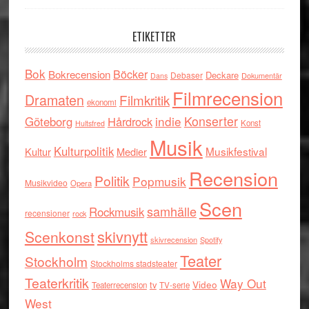
ETIKETTER
Bok
Böcker
Bokrecension
Deckare
Debaser
Dokumentär
Dans
Filmrecension
Dramaten
Filmkritik
ekonomi
indie
Konserter
Göteborg
Hårdrock
Konst
Hultsfred
Musik
Kulturpolitik
Musikfestival
Kultur
Medier
Recension
Politik
Popmusik
Musikvideo
Opera
Scen
samhälle
Rockmusik
recensioner
rock
skivnytt
Scenkonst
skivrecension
Spotify
Teater
Stockholm
Stockholms stadsteater
Teaterkritik
Way Out
tv
Video
Teaterrecension
TV-serie
West