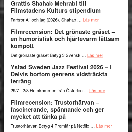
Grattis Shahab Mehrabi till
Files:
Out
samarb
Filmstadens Kulturs stipendium
I
West
Want
presenterar
om
Farbror Ali och jag (2026). Shahab …
Läs mer
to
19
Grattis
Filmrecension: Det grönaste gräset –
Believe
nya
Shahab
en humoristisk och hjärtevarm lättsam
–
titlar
Mehrabi
kompott
Vrach
i
till
Frankenshtey
årets
Filmstadens
om
Det grönaste gräset Betyg 3 Svensk …
Läs mer
–
filmprogram
Kulturs
Filmrecension:
Ystad Sweden Jazz Festival 2026 – I
med
stipendium
Det
Delvis bortom genrens vidsträckta
Fox
grönaste
terräng
Mulder
gräset
och
–
om
29/7 - 2/8 Hemkommen från Österlen …
Läs mer
Dana
en
Ystad
Filmrecension: Trustorhärvan –
Scully
humoristisk
Sweden
fascinerande, spännande och ger
och
Jazz
mycket att tänka på
hjärtevarm
Festival
lättsam
2026
om
Trustorhärvan Betyg 4 Premiär på Netflix …
Läs mer