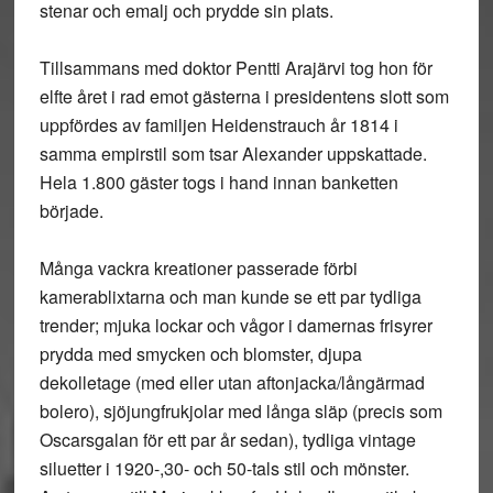
stenar och emalj och prydde sin plats.
Tillsammans med doktor Pentti Arajärvi tog hon för
elfte året i rad emot gästerna i presidentens slott som
uppfördes av familjen Heidenstrauch år 1814 i
samma empirstil som tsar Alexander uppskattade.
Hela 1.800 gäster togs i hand innan banketten
började.
Många vackra kreationer passerade förbi
kamerablixtarna och man kunde se ett par tydliga
trender; mjuka lockar och vågor i damernas frisyrer
prydda med smycken och blomster, djupa
dekolletage (med eller utan aftonjacka/långärmad
bolero), sjöjungfrukjolar med långa släp (precis som
Oscarsgalan för ett par år sedan), tydliga vintage
siluetter i 1920-,30- och 50-tals stil och mönster.