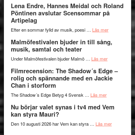
kompott
–
Filmrecens
Lena Endre, Hannes Meidal och Roland
I
Trustorhä
Pöntinen avslutar Scensommar på
Delvis
–
Artipelag
bortom
fascineran
genrens
om
spännand
Efter en sommar fylld av musik, poesi …
Läs mer
vidsträckta
Lena
och
Malmöfestivalen bjuder in till sång,
terräng
Endre,
ger
musik, samtal och teater
Hannes
mycket
om
Meidal
att
Under Malmöfestivalen bjuder Malmö …
Läs mer
Malmöfestiva
och
tänka
Filmrecension: The Shadow´s Edge –
bjuder
Roland
på
rolig och spännande med en Jackie
in
Pöntinen
Chan i storform
till
avslutar
om
sång,
Scensommar
The Shadow´s Edge Betyg 4 Svensk …
Läs mer
Filmrecension
musik,
på
Nu börjar valet synas i tv4 med Vem
The
samtal
Artipelag
kan styra Mauri?
Shadow
och
´s
teater
om
Den 10 augusti 2026 har Vem kan styra …
Läs mer
Edge
Nu