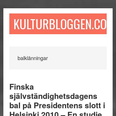
Hoppa
Hoppa
Hoppa
till
till
till
huvudinnehåll
det
sidfot
KULTURBLOGGEN.COM
primära
sidofältet
balklänningar
Finska
självständighetsdagens
bal på Presidentens slott i
Helsinki 2010 – En studie