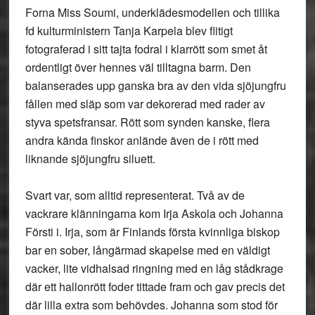
Forna Miss Soumi, underklädesmodellen och tillika
fd kulturministern Tanja Karpela blev flitigt
fotograferad i sitt tajta fodral i klarrött som smet åt
ordentligt över hennes väl tilltagna barm. Den
balanserades upp ganska bra av den vida sjöjungfru
fållen med släp som var dekorerad med rader av
styva spetsfransar. Rött som synden kanske, flera
andra kända finskor anlände även de i rött med
liknande sjöjungfru siluett.
Svart var, som alltid representerat. Två av de
vackrare klänningarna kom Irja Askola och Johanna
Försti i. Irja, som är Finlands första kvinnliga biskop
bar en sober, långärmad skapelse med en väldigt
vacker, lite vidhalsad ringning med en låg stådkrage
där ett hallonrött foder tittade fram och gav precis det
där lilla extra som behövdes. Johanna som stod för