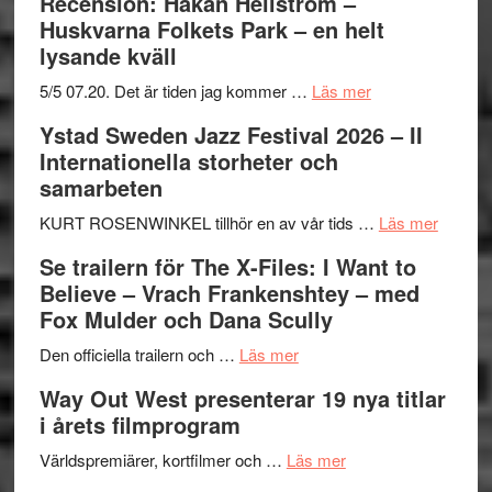
Recension: Håkan Hellström –
Huskvarna Folkets Park – en helt
lysande kväll
om
5/5 07.20. Det är tiden jag kommer …
Läs mer
Recension:
Ystad Sweden Jazz Festival 2026 – II
Håkan
Internationella storheter och
Hellström
samarbeten
–
Huskvarna
om
KURT ROSENWINKEL tillhör en av vår tids …
Läs mer
Folkets
Ystad
Se trailern för The X-Files: I Want to
Park
Swede
Believe – Vrach Frankenshtey – med
–
Jazz
Fox Mulder och Dana Scully
en
Festiva
om
helt
2026
Den officiella trailern och …
Läs mer
Se
lysande
–
Way Out West presenterar 19 nya titlar
trailern
kväll
II
i årets filmprogram
för
Internat
The
om
storhet
Världspremiärer, kortfilmer och …
Läs mer
X-
Way
och