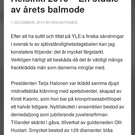
av årets balmode
7 DECEMBER, 2010
BY
REDAKTIONEN
Efter att ha suttit och tittat på YLE:s finska sändningar
i svensk tv av självständighetsdagsbalen kan jag
konstatera följande: det är mycket färgstarkt.
Verkligen härligt att beskåda då det är väldigt många
frackklädda män som damerna minglar med.
Presidenten Tarja Halonen var iklädd samma djupt
midnattsblåa klänning med spetsöverdel, skapad av
Kirsti Kasnio, som hon bar på kronprinsessbröllopet
ett halvår tidigare. Nytillskottet i ensemblen bestod av
demedaljong som jubilerande juvelerarfirman
Tillander skänkt i gåva, tillverkat av guldsmeden Olli
Huotari. Smycket bestod av 129 diamanter, blåa