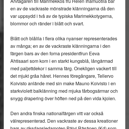
Arvtagaren till Marimekkos fru Helen Ihamuotila bar
en av de vackraste mönstrade klänningarna då den
var uppsydd i två av de typiska Marimekkotygerna,
blommor och ränder i blått och svart.
Blått och blålila i flera olika nyanser representerades
av många; en av de vackraste klänningarna i den
färgen bars av den forna presidentfrun Eeva
Ahtisaari som kom i en starkt kungsblå, långärmad
med paljettdekor i samma färg. Onekligen vackert till
det mjukt gråa håret. Hennes föregångare, Tellervo
Koivisto anlände med sin make Mauno Koivisto i en
starkviolett balklänning med mjuka fårbogsärmar och
snygg drapering över höften ned på den vida kjolen.
Den andra finska nationalfärgen vitt var också
välrepresenterad. Den vackraste av dessa kreationer
bars av riksdagsledamoten Päivi Räsänen (Kd) som