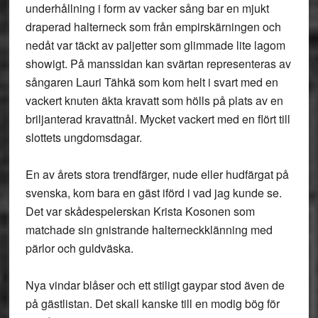
underhållning i form av vacker sång bar en mjukt
draperad halterneck som från empirskärningen och
nedåt var täckt av paljetter som glimmade lite lagom
showigt. På manssidan kan svärtan representeras av
sångaren Lauri Tähkä som kom helt i svart med en
vackert knuten äkta kravatt som hölls på plats av en
briljanterad kravattnål. Mycket vackert med en flört till
slottets ungdomsdagar.
En av årets stora trendfärger, nude eller hudfärgat på
svenska, kom bara en gäst iförd i vad jag kunde se.
Det var skådespelerskan Krista Kosonen som
matchade sin gnistrande halterneckklänning med
pärlor och guldväska.
Nya vindar blåser och ett stiligt gaypar stod även de
på gästlistan. Det skall kanske till en modig bög för