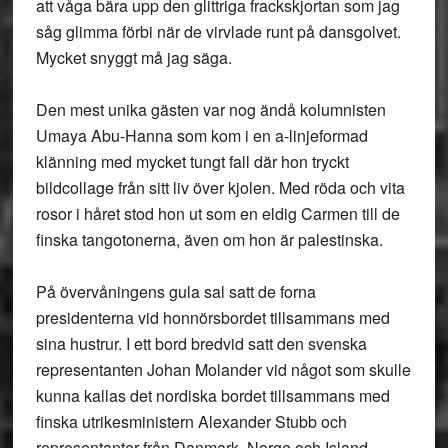
att våga bära upp den glittriga frackskjortan som jag
såg glimma förbi när de virvlade runt på dansgolvet.
Mycket snyggt må jag säga.
Den mest unika gästen var nog ändå kolumnisten
Umaya Abu-Hanna som kom i en a-linjeformad
klänning med mycket tungt fall där hon tryckt
bildcollage från sitt liv över kjolen. Med röda och vita
rosor i håret stod hon ut som en eldig Carmen till de
finska tangotonerna, även om hon är palestinska.
På övervåningens gula sal satt de forna
presidenterna vid honnörsbordet tillsammans med
sina hustrur. I ett bord bredvid satt den svenska
representanten Johan Molander vid något som skulle
kunna kallas det nordiska bordet tillsammans med
finska utrikesministern Alexander Stubb och
representanter från Danmark, Norge och Island.