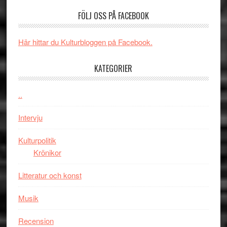
–
börjar
FÖLJ OSS PÅ FACEBOOK
rolig
valet
och
synas
spännande
i
Här hittar du Kulturbloggen på Facebook.
med
tv4
en
med
KATEGORIER
Jackie
Vem
Chan
kan
..
i
styra
storform
Mauri?
Intervju
Kulturpolitik
Krönikor
Litteratur och konst
Musik
Recension