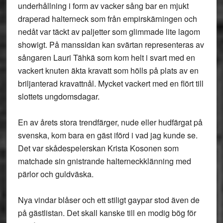
underhållning i form av vacker sång bar en mjukt
draperad halterneck som från empirskärningen och
nedåt var täckt av paljetter som glimmade lite lagom
showigt. På manssidan kan svärtan representeras av
sångaren Lauri Tähkä som kom helt i svart med en
vackert knuten äkta kravatt som hölls på plats av en
briljanterad kravattnål. Mycket vackert med en flört till
slottets ungdomsdagar.
En av årets stora trendfärger, nude eller hudfärgat på
svenska, kom bara en gäst iförd i vad jag kunde se.
Det var skådespelerskan Krista Kosonen som
matchade sin gnistrande halterneckklänning med
pärlor och guldväska.
Nya vindar blåser och ett stiligt gaypar stod även de
på gästlistan. Det skall kanske till en modig bög för