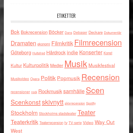
ETIKETTER
Bok
Böcker
Bokrecension
Deckare
Debaser
Dokumentär
Dans
Filmrecension
Dramaten
Filmkritik
ekonomi
indie
Konserter
Göteborg
Hårdrock
Konst
Hultsfred
Musik
Kulturpolitik
Musikfestival
Kultur
Medier
Recension
Politik
Popmusik
Musikvideo
Opera
Scen
samhälle
Rockmusik
recensioner
rock
skivnytt
Scenkonst
skivrecension
Spotify
Teater
Stockholm
Stockholms stadsteater
Teaterkritik
Way Out
tv
Video
Teaterrecension
TV-serie
West