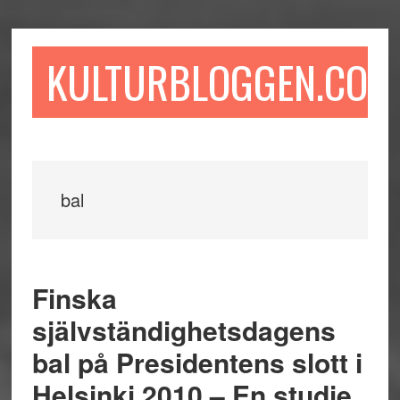
Hoppa
Hoppa
Hoppa
till
till
till
huvudinnehåll
det
sidfot
KULTURBLOGGEN.COM
primära
sidofältet
bal
Finska
självständighetsdagens
bal på Presidentens slott i
Helsinki 2010 – En studie