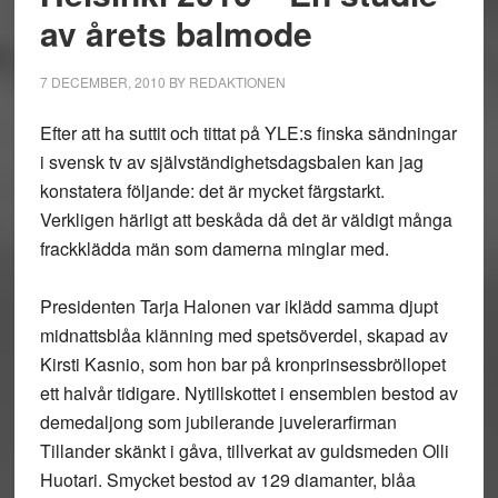
av årets balmode
7 DECEMBER, 2010
BY
REDAKTIONEN
Efter att ha suttit och tittat på YLE:s finska sändningar
i svensk tv av självständighetsdagsbalen kan jag
konstatera följande: det är mycket färgstarkt.
Verkligen härligt att beskåda då det är väldigt många
frackklädda män som damerna minglar med.
Presidenten Tarja Halonen var iklädd samma djupt
midnattsblåa klänning med spetsöverdel, skapad av
Kirsti Kasnio, som hon bar på kronprinsessbröllopet
ett halvår tidigare. Nytillskottet i ensemblen bestod av
demedaljong som jubilerande juvelerarfirman
Tillander skänkt i gåva, tillverkat av guldsmeden Olli
Huotari. Smycket bestod av 129 diamanter, blåa