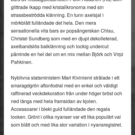
glittrade ikapp med kristallkronorna med sin
strassbeströdda klänning. En tunn axelsjal i
mörkblått fulländade det hela. Den mera
sensationella vita bars av popsångerskan Chisu,
Christel Sundberg som med en djupt dekolleterad,
axelbandslös balklänning och lockig undercut
påminde en hel del om en mix mellan Björk och Virpi
Pahkinen.
Nyblivna statsministern Mari Kiviniemi strålade i ett
smaragdgrön aftonfodral med en enkel och väldigt
raffinerad veckdekoration från under höger bröst och
ned längs med hela framsidan av kjolen.
Accessoarer i blekt guld fulländade den regala
looken. Grönt i olika nyanser var ett lika populärt val
som blått och med lika stor variation i nyansregistret.