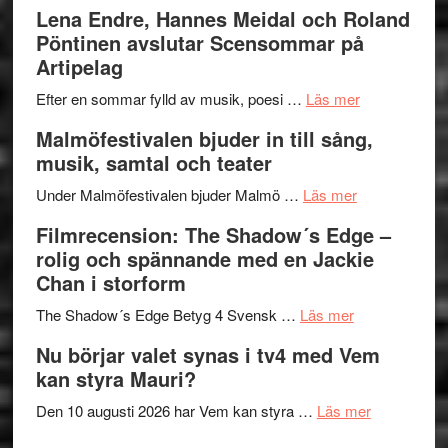
kompott
–
Filmrecens
Lena Endre, Hannes Meidal och Roland
I
Trustorhä
Pöntinen avslutar Scensommar på
Delvis
–
Artipelag
bortom
fascineran
genrens
om
spännand
Efter en sommar fylld av musik, poesi …
Läs mer
vidsträckta
Lena
och
Malmöfestivalen bjuder in till sång,
terräng
Endre,
ger
musik, samtal och teater
Hannes
mycket
om
Meidal
att
Under Malmöfestivalen bjuder Malmö …
Läs mer
Malmöfestiva
och
tänka
Filmrecension: The Shadow´s Edge –
bjuder
Roland
på
rolig och spännande med en Jackie
in
Pöntinen
Chan i storform
till
avslutar
om
sång,
Scensommar
The Shadow´s Edge Betyg 4 Svensk …
Läs mer
Filmrecension
musik,
på
Nu börjar valet synas i tv4 med Vem
The
samtal
Artipelag
kan styra Mauri?
Shadow
och
´s
teater
om
Den 10 augusti 2026 har Vem kan styra …
Läs mer
Edge
Nu