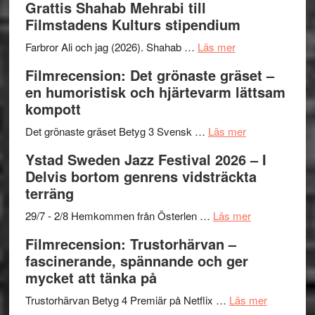
Grattis Shahab Mehrabi till
Files:
Out
samarb
Filmstadens Kulturs stipendium
I
West
Want
presenterar
om
Farbror Ali och jag (2026). Shahab …
Läs mer
to
19
Grattis
Filmrecension: Det grönaste gräset –
Believe
nya
Shahab
en humoristisk och hjärtevarm lättsam
–
titlar
Mehrabi
kompott
Vrach
i
till
Frankenshtey
årets
Filmstadens
om
Det grönaste gräset Betyg 3 Svensk …
Läs mer
–
filmprogram
Kulturs
Filmrecension:
Ystad Sweden Jazz Festival 2026 – I
med
stipendium
Det
Delvis bortom genrens vidsträckta
Fox
grönaste
terräng
Mulder
gräset
och
–
om
29/7 - 2/8 Hemkommen från Österlen …
Läs mer
Dana
en
Ystad
Filmrecension: Trustorhärvan –
Scully
humoristisk
Sweden
fascinerande, spännande och ger
och
Jazz
mycket att tänka på
hjärtevarm
Festival
lättsam
2026
om
Trustorhärvan Betyg 4 Premiär på Netflix …
Läs mer