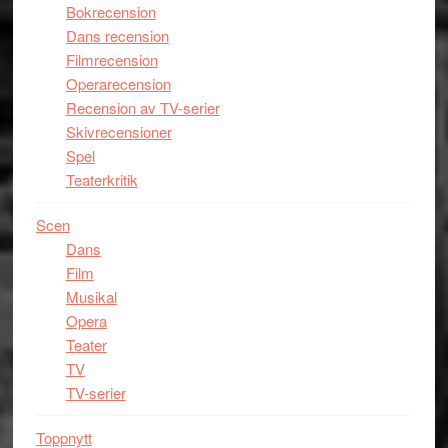
Bokrecension
Dans recension
Filmrecension
Operarecension
Recension av TV-serier
Skivrecensioner
Spel
Teaterkritik
Scen
Dans
Film
Musikal
Opera
Teater
TV
TV-serier
Toppnytt