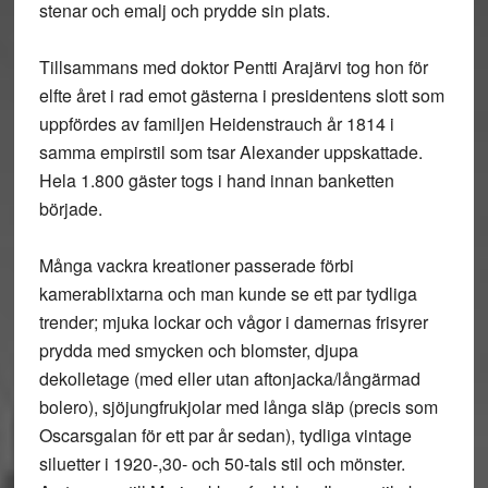
stenar och emalj och prydde sin plats.
Tillsammans med doktor Pentti Arajärvi tog hon för
elfte året i rad emot gästerna i presidentens slott som
uppfördes av familjen Heidenstrauch år 1814 i
samma empirstil som tsar Alexander uppskattade.
Hela 1.800 gäster togs i hand innan banketten
började.
Många vackra kreationer passerade förbi
kamerablixtarna och man kunde se ett par tydliga
trender; mjuka lockar och vågor i damernas frisyrer
prydda med smycken och blomster, djupa
dekolletage (med eller utan aftonjacka/långärmad
bolero), sjöjungfrukjolar med långa släp (precis som
Oscarsgalan för ett par år sedan), tydliga vintage
siluetter i 1920-,30- och 50-tals stil och mönster.