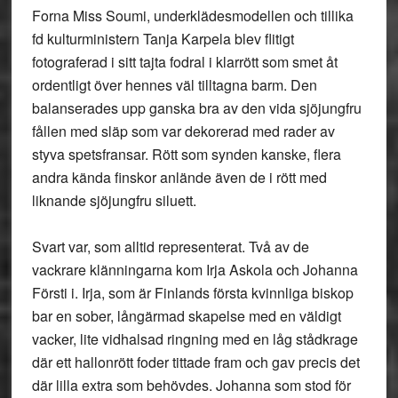
Forna Miss Soumi, underklädesmodellen och tillika
fd kulturministern Tanja Karpela blev flitigt
fotograferad i sitt tajta fodral i klarrött som smet åt
ordentligt över hennes väl tilltagna barm. Den
balanserades upp ganska bra av den vida sjöjungfru
fållen med släp som var dekorerad med rader av
styva spetsfransar. Rött som synden kanske, flera
andra kända finskor anlände även de i rött med
liknande sjöjungfru siluett.
Svart var, som alltid representerat. Två av de
vackrare klänningarna kom Irja Askola och Johanna
Försti i. Irja, som är Finlands första kvinnliga biskop
bar en sober, långärmad skapelse med en väldigt
vacker, lite vidhalsad ringning med en låg stådkrage
där ett hallonrött foder tittade fram och gav precis det
där lilla extra som behövdes. Johanna som stod för