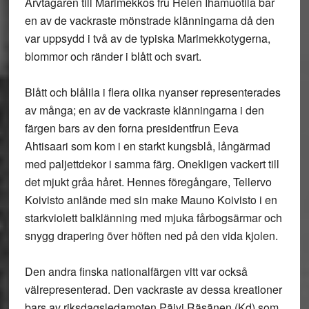
Arvtagaren till Marimekkos fru Helen Ihamuotila bar
en av de vackraste mönstrade klänningarna då den
var uppsydd i två av de typiska Marimekkotygerna,
blommor och ränder i blått och svart.
Blått och blålila i flera olika nyanser representerades
av många; en av de vackraste klänningarna i den
färgen bars av den forna presidentfrun Eeva
Ahtisaari som kom i en starkt kungsblå, långärmad
med paljettdekor i samma färg. Onekligen vackert till
det mjukt gråa håret. Hennes föregångare, Tellervo
Koivisto anlände med sin make Mauno Koivisto i en
starkviolett balklänning med mjuka fårbogsärmar och
snygg drapering över höften ned på den vida kjolen.
Den andra finska nationalfärgen vitt var också
välrepresenterad. Den vackraste av dessa kreationer
bars av riksdagsledamoten Päivi Räsänen (Kd) som