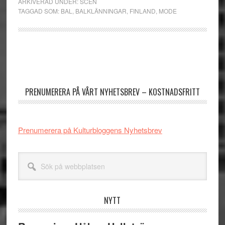
ARKIVERAD UNDER:
SCEN
TAGGAD SOM:
BAL
,
BALKLÄNNINGAR
,
FINLAND
,
MODE
Primärt
sidofält
PRENUMERERA PÅ VÅRT NYHETSBREV – KOSTNADSFRITT
Prenumerera på Kulturbloggens Nyhetsbrev
Sök
på
webbplatsen
NYTT