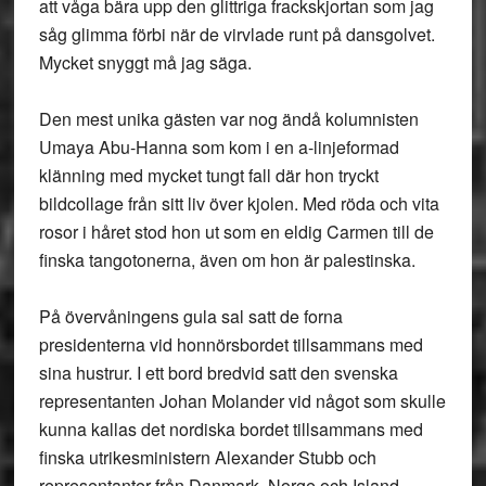
att våga bära upp den glittriga frackskjortan som jag
såg glimma förbi när de virvlade runt på dansgolvet.
Mycket snyggt må jag säga.
Den mest unika gästen var nog ändå kolumnisten
Umaya Abu-Hanna som kom i en a-linjeformad
klänning med mycket tungt fall där hon tryckt
bildcollage från sitt liv över kjolen. Med röda och vita
rosor i håret stod hon ut som en eldig Carmen till de
finska tangotonerna, även om hon är palestinska.
På övervåningens gula sal satt de forna
presidenterna vid honnörsbordet tillsammans med
sina hustrur. I ett bord bredvid satt den svenska
representanten Johan Molander vid något som skulle
kunna kallas det nordiska bordet tillsammans med
finska utrikesministern Alexander Stubb och
representanter från Danmark, Norge och Island.