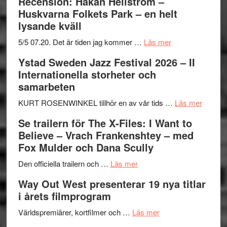
Recension: Håkan Hellström –
Huskvarna Folkets Park – en helt
lysande kväll
om
5/5 07.20. Det är tiden jag kommer …
Läs mer
Recension:
Ystad Sweden Jazz Festival 2026 – II
Håkan
Internationella storheter och
Hellström
samarbeten
–
Huskvarna
om
KURT ROSENWINKEL tillhör en av vår tids …
Läs mer
Folkets
Ystad
Se trailern för The X-Files: I Want to
Park
Swede
Believe – Vrach Frankenshtey – med
–
Jazz
Fox Mulder och Dana Scully
en
Festiva
om
helt
2026
Den officiella trailern och …
Läs mer
Se
lysande
–
Way Out West presenterar 19 nya titlar
trailern
kväll
II
i årets filmprogram
för
Internat
The
om
storhet
Världspremiärer, kortfilmer och …
Läs mer
X-
Way
och