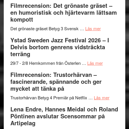
to
19
Grattis
Filmrecension: Det grönaste gräset –
Believe
nya
Shahab
en humoristisk och hjärtevarm lättsam
–
titlar
Mehrabi
kompott
Vrach
i
till
Frankenshtey
årets
Filmstadens
om
Det grönaste gräset Betyg 3 Svensk …
Läs mer
–
filmprogram
Kulturs
Filmrecension:
Ystad Sweden Jazz Festival 2026 – I
med
stipendium
Det
Delvis bortom genrens vidsträckta
Fox
grönaste
terräng
Mulder
gräset
och
–
om
29/7 - 2/8 Hemkommen från Österlen …
Läs mer
Dana
en
Ystad
Filmrecension: Trustorhärvan –
Scully
humoristisk
Sweden
fascinerande, spännande och ger
och
Jazz
mycket att tänka på
hjärtevarm
Festival
lättsam
2026
om
Trustorhärvan Betyg 4 Premiär på Netflix …
Läs mer
kompott
–
Filmrecens
Lena Endre, Hannes Meidal och Roland
I
Trustorhä
Pöntinen avslutar Scensommar på
Delvis
–
Artipelag
bortom
fascineran