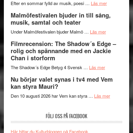
genrens
om
spännand
Efter en sommar fylld av musik, poesi …
Läs mer
vidsträckta
Lena
och
Malmöfestivalen bjuder in till sång,
terräng
Endre,
ger
musik, samtal och teater
Hannes
mycket
om
Meidal
att
Under Malmöfestivalen bjuder Malmö …
Läs mer
Malmöfestiva
och
tänka
Filmrecension: The Shadow´s Edge –
bjuder
Roland
på
rolig och spännande med en Jackie
in
Pöntinen
Chan i storform
till
avslutar
om
sång,
Scensommar
The Shadow´s Edge Betyg 4 Svensk …
Läs mer
Filmrecension
musik,
på
Nu börjar valet synas i tv4 med Vem
The
samtal
Artipelag
kan styra Mauri?
Shadow
och
´s
teater
om
Den 10 augusti 2026 har Vem kan styra …
Läs mer
Edge
Nu
–
börjar
FÖLJ OSS PÅ FACEBOOK
rolig
valet
och
synas
spännande
i
Här hittar du Kulturbloggen på Facebook.