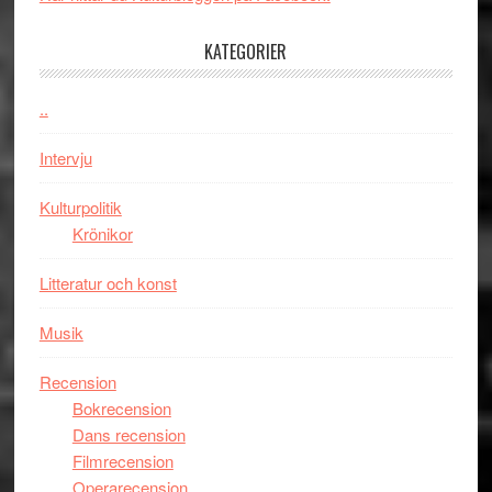
med
tv4
en
med
KATEGORIER
Jackie
Vem
Chan
kan
..
i
styra
storform
Mauri?
Intervju
Kulturpolitik
Krönikor
Litteratur och konst
Musik
Recension
Bokrecension
Dans recension
Filmrecension
Operarecension