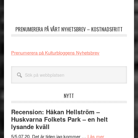
Primärt
sidofält
PRENUMERERA PÅ VÅRT NYHETSBREV – KOSTNADSFRITT
Prenumerera på Kulturbloggens Nyhetsbrev
Sök
på
webbplatsen
NYTT
Recension: Håkan Hellström –
Huskvarna Folkets Park – en helt
lysande kväll
om
5/5 07.20. Det är tiden jag kommer …
Läs mer