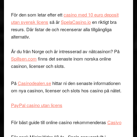
För den som letar efter ett
casino med 10 euro deposit
utan svensk licens
så är
SpelaCasino.io
en riktigt bra
resurs. Där listar de och recenserar alla tillgängliga
alternativ.
Är du från Norge och är intresserad av nätcasinon? På
Spillsen.com
finns det senaste inom norska online
casinon, licenser och slots.
På
Casinodealen.se
hittar ni den senaste informationen
om nya casinon, licenser och slots hos casino på nätet.
PayPal casino utan licens
För bäst guide till online casino rekommenderas
Casivo
För spel: Minimiålder 18 år - Spela ansvarsfullt |