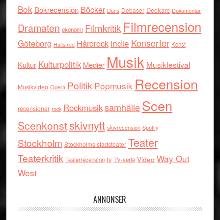
Bok
Böcker
Bokrecension
Deckare
Debaser
Dokumentär
Dans
Filmrecension
Dramaten
Filmkritik
ekonomi
indie
Konserter
Göteborg
Hårdrock
Konst
Hultsfred
Musik
Kulturpolitik
Musikfestival
Kultur
Medier
Recension
Politik
Popmusik
Musikvideo
Opera
Scen
samhälle
Rockmusik
recensioner
rock
skivnytt
Scenkonst
skivrecension
Spotify
Teater
Stockholm
Stockholms stadsteater
Teaterkritik
Way Out
tv
Video
Teaterrecension
TV-serie
West
ANNONSER