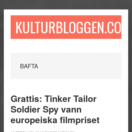
Hoppa
Hoppa
Hoppa
till
till
till
huvudinnehåll
det
sidfot
KULTURBLOGGEN.COM
primära
sidofältet
BAFTA
Grattis: Tinker Tailor
Soldier Spy vann
europeiska filmpriset