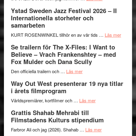
Recension:
Ystad Sweden Jazz Festival 2026 – II
Håkan
Internationella storheter och
Hellström
samarbeten
–
Huskvarna
om
KURT ROSENWINKEL tillhör en av vår tids …
Läs mer
Folkets
Ystad
Se trailern för The X-Files: I Want to
Park
Swede
Believe – Vrach Frankenshtey – med
–
Jazz
Fox Mulder och Dana Scully
en
Festiva
om
helt
2026
Den officiella trailern och …
Läs mer
Se
lysande
–
Way Out West presenterar 19 nya titlar
trailern
kväll
II
i årets filmprogram
för
Internat
The
om
storhet
Världspremiärer, kortfilmer och …
Läs mer
X-
Way
och
Grattis Shahab Mehrabi till
Files:
Out
samarb
Filmstadens Kulturs stipendium
I
West
Want
presenterar
om
Farbror Ali och jag (2026). Shahab …
Läs mer