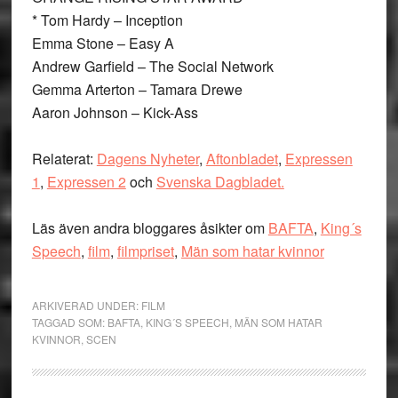
* Tom Hardy
– Inception
Emma Stone – Easy A
Andrew Garfield – The Social Network
Gemma Arterton – Tamara Drewe
Aaron Johnson – Kick-Ass
Relaterat:
Dagens Nyheter
,
Aftonbladet
,
Expressen
1
,
Expressen 2
och
Svenska Dagbladet.
Läs även andra bloggares åsikter om
BAFTA
,
King´s
Speech
,
film
,
filmpriset
,
Män som hatar kvinnor
ARKIVERAD UNDER:
FILM
TAGGAD SOM:
BAFTA
,
KING´S SPEECH
,
MÄN SOM HATAR
KVINNOR
,
SCEN