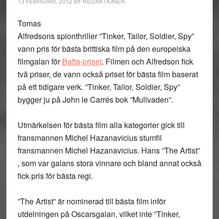
13 FEBRUARI, 2012
BY
REDAKTIONEN
Tomas
Alfredsons spionthriller ”Tinker, Tailor, Soldier, Spy”
vann pris för bästa brittiska film på den europeiska
filmgalan för
Bafta-priset
. Filmen och Alfredson fick
två priser, de vann också priset för bästa film baserat
på ett tidigare verk. ”Tinker, Tailor, Soldier, Spy”
bygger ju på John le Carrés bok ”Mullvaden”.
Utmärkelsen för bästa film alla kategorier gick till
fransmannen Michel Hazanavicius stumfil
fransmannen Michel Hazanavicius. Hans ”The Artist”
, som var galans stora vinnare och bland annat också
fick pris för bästa regi.
”The Artist” är nominerad till bästa film inför
utdelningen på Oscarsgalan, vilket inte ”Tinker,