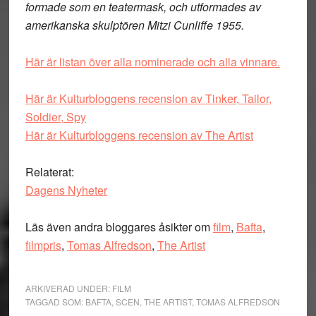
formade som en teatermask, och utformades av
amerikanska skulptören Mitzi Cunliffe 1955.
Här är listan över alla nominerade och alla vinnare.
Här är Kulturbloggens recension av Tinker, Tailor,
Soldier, Spy
Här är Kulturbloggens recension av The Artist
Relaterat:
Dagens Nyheter
Läs även andra bloggares åsikter om
film
,
Bafta
,
filmpris
,
Tomas Alfredson
,
The Artist
ARKIVERAD UNDER:
FILM
TAGGAD SOM:
BAFTA
,
SCEN
,
THE ARTIST
,
TOMAS ALFREDSON