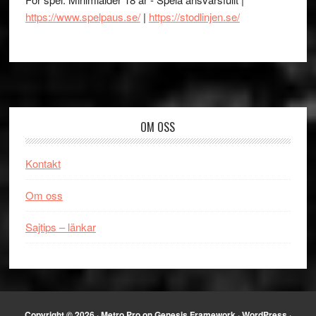
https://www.spelpaus.se/
|
https://stodlinjen.se/
Footer
OM OSS
Kontakt
Om oss
Sajtips – länkar
Copyright © 2026 ·
Metro Pro
on
Genesis Framework
·
WordPress
·