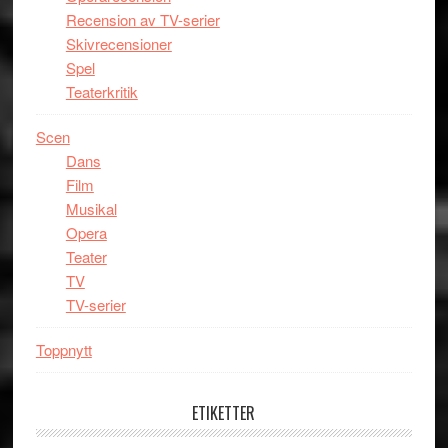
Recension av TV-serier
Skivrecensioner
Spel
Teaterkritik
Scen
Dans
Film
Musikal
Opera
Teater
TV
TV-serier
Toppnytt
ETIKETTER