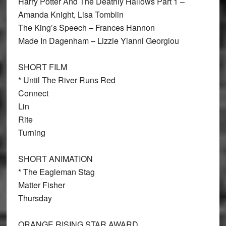
Harry Potter And The Deathly Hallows Part 1 –
Amanda Knight, Lisa Tomblin
The King’s Speech – Frances Hannon
Made In Dagenham – Lizzie Yianni Georgiou
SHORT FILM
* Until The River Runs Red
Connect
Lin
Rite
Turning
SHORT ANIMATION
* The Eagleman Stag
Matter Fisher
Thursday
ORANGE RISING STAR AWARD