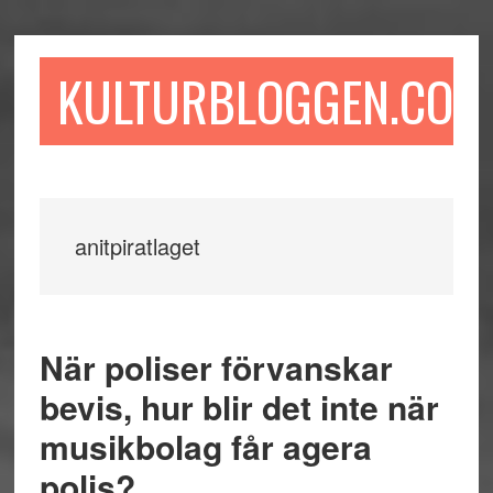
Hoppa
Hoppa
Hoppa
till
till
till
huvudinnehåll
det
sidfot
KULTURBLOGGEN.COM
primära
sidofältet
anitpiratlaget
När poliser förvanskar
bevis, hur blir det inte när
musikbolag får agera
polis?