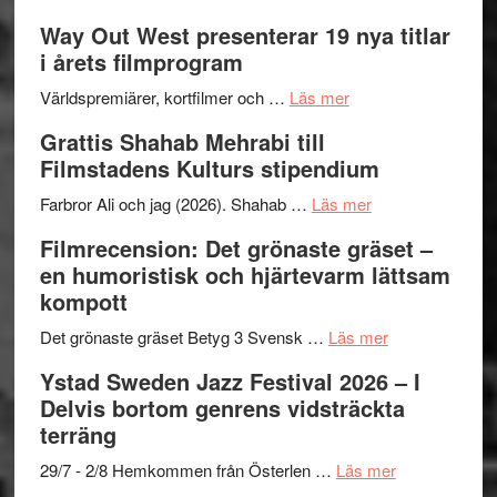
Se
–
Way Out West presenterar 19 nya titlar
trailern
II
i årets filmprogram
för
Internat
The
om
storhet
Världspremiärer, kortfilmer och …
Läs mer
X-
Way
och
Grattis Shahab Mehrabi till
Files:
Out
samarb
Filmstadens Kulturs stipendium
I
West
Want
presenterar
om
Farbror Ali och jag (2026). Shahab …
Läs mer
to
19
Grattis
Filmrecension: Det grönaste gräset –
Believe
nya
Shahab
en humoristisk och hjärtevarm lättsam
–
titlar
Mehrabi
kompott
Vrach
i
till
Frankenshtey
årets
Filmstadens
om
Det grönaste gräset Betyg 3 Svensk …
Läs mer
–
filmprogram
Kulturs
Filmrecension:
Ystad Sweden Jazz Festival 2026 – I
med
stipendium
Det
Delvis bortom genrens vidsträckta
Fox
grönaste
terräng
Mulder
gräset
och
–
om
29/7 - 2/8 Hemkommen från Österlen …
Läs mer
Dana
en
Ystad