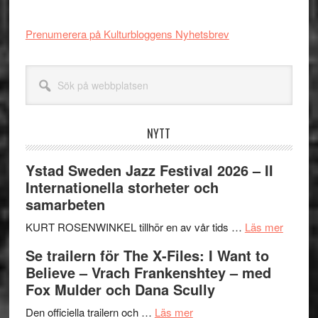
Prenumerera på Kulturbloggens Nyhetsbrev
Sök
på
webbplatsen
NYTT
Ystad Sweden Jazz Festival 2026 – II
Internationella storheter och
samarbeten
om
KURT ROSENWINKEL tillhör en av vår tids …
Läs mer
Ystad
Se trailern för The X-Files: I Want to
Swede
Believe – Vrach Frankenshtey – med
Jazz
Fox Mulder och Dana Scully
Festiva
om
2026
Den officiella trailern och …
Läs mer