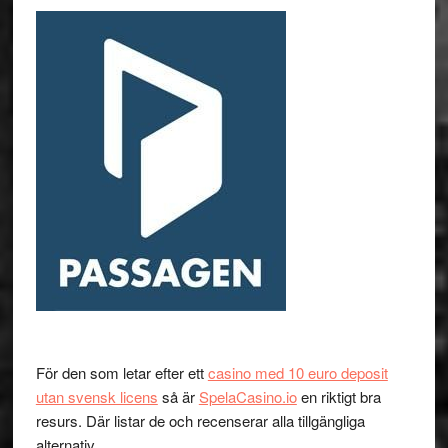
För den som letar efter ett
casino med 10 euro deposit
utan svensk licens
så är
SpelaCasino.io
en riktigt bra
resurs. Där listar de och recenserar alla tillgängliga
alternativ.