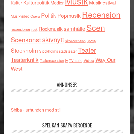
Musik
Kulturpolitik
Musikfestival
Kultur
Medier
Recension
Politik
Popmusik
Musikvideo
Opera
Scen
samhälle
Rockmusik
recensioner
rock
skivnytt
Scenkonst
skivrecension
Spotify
Teater
Stockholm
Stockholms stadsteater
Teaterkritik
Way Out
tv
Video
Teaterrecension
TV-serie
West
ANNONSER
Shiba - urhunden med stil
SPEL KAN SKAPA BEROENDE