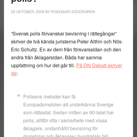
26 OKTOBER, 2008
BY
ROSEMARI SÖDERGREN
”Svensk polis förvanskar bevisning i rättegångar”
skriver de två kända juristerna Peter Althin och Nils-
Eric Schultz. En av dem från försvarssidan och den
andra från åklagarsidan. Båda har samma
uppfattning om hur det går till.
På DN Debatt skriver
de
:
Polisens metoder kan få
Europadomstolen att underkänna Sverige
som rättsstat. Sedan mitten av 90-talet har
polis, alltför ofta i samarbete med vissa
åklagare, undanhållit bevisning för
domstolar och åklagare i hundratals fall.