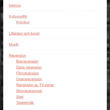
med
Intervju
imponerande
unga
Kulturpolitik
skådespelar
Krönikor
Litteratur och konst
Musik
Recension
Bokrecension
Dans recension
Filmrecension
Operarecension
Recension av TV-serier
Skivrecensioner
Spel
Teaterkritik