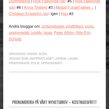
Dumheterna
|
Rick Falkvinge (pp)
#5 |
Rick Falkvinge
(pp)
#6 |
Anna Troberg
#3 |
Motpol
|
Josef säger…
|
Christian Engström (pp)
igen |
Hax
#3
Andra bloggar om:
anitpiratlaget
,
piratfrågor
,
polis
,
upphovsrätt
,
juridik
,
lagar
,
Peter Althin
,
Nils-Eric
Schultz
ARKIVERAD UNDER:
SCEN
TAGGAD SOM:
ANITPIRATLAGET
,
JURIDIK
,
LAGAR
,
PIRATFRÅGOR
,
POLIS
,
UPPHOVSRÄTT
Primärt
sidofält
PRENUMERERA PÅ VÅRT NYHETSBREV – KOSTNADSFRITT