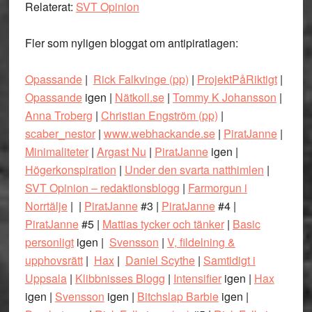
Relaterat:
SVT Opinion
Fler som nyligen bloggat om antipiratlagen:
Opassande
|
Rick Falkvinge (pp)
|
ProjektPåRiktigt
|
Opassande
igen |
Nätkoll.se
|
Tommy K Johansson
|
Anna Troberg
|
Christian Engström (pp)
|
scaber_nestor
|
www.webhackande.se
|
PiratJanne
|
Minimaliteter
|
Argast Nu
|
PiratJanne
igen |
Högerkonspiration
|
Under den svarta natthimlen
|
SVT Opinion – redaktionsblogg
|
Farmorgun i
Norrtälje
| |
PiratJanne
#3 |
PiratJanne
#4 |
PiratJanne
#5 |
Mattias tycker och tänker
|
Basic
personligt
igen |
Svensson
|
V, fildelning &
upphovsrätt
|
Hax
|
Daniel Scythe
|
Samtidigt i
Uppsala
|
Klibbnisses Blogg
|
Intensifier
igen |
Hax
igen |
Svensson
igen |
Bitchslap Barbie
igen |