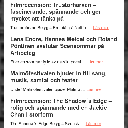
Filmrecension: Trustorhärvan –
Scully
humoristisk
Sweden
fascinerande, spännande och ger
och
Jazz
mycket att tänka på
hjärtevarm
Festival
lättsam
2026
om
Trustorhärvan Betyg 4 Premiär på Netflix …
Läs mer
kompott
–
Filmrecens
Lena Endre, Hannes Meidal och Roland
I
Trustorhä
Pöntinen avslutar Scensommar på
Delvis
–
Artipelag
bortom
fascineran
genrens
om
spännand
Efter en sommar fylld av musik, poesi …
Läs mer
vidsträckta
Lena
och
Malmöfestivalen bjuder in till sång,
terräng
Endre,
ger
musik, samtal och teater
Hannes
mycket
om
Meidal
att
Under Malmöfestivalen bjuder Malmö …
Läs mer
Malmöfestiva
och
tänka
Filmrecension: The Shadow´s Edge –
bjuder
Roland
på
rolig och spännande med en Jackie
in
Pöntinen
Chan i storform
till
avslutar
om
sång,
Scensommar
The Shadow´s Edge Betyg 4 Svensk …
Läs mer