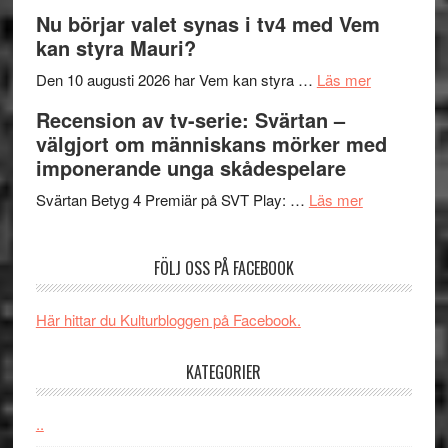
Filmrecension
musik,
på
Nu börjar valet synas i tv4 med Vem
The
samtal
Artipelag
kan styra Mauri?
Shadow
och
´s
teater
om
Den 10 augusti 2026 har Vem kan styra …
Läs mer
Edge
Nu
Recension av tv-serie: Svärtan –
–
börjar
välgjort om människans mörker med
rolig
valet
imponerande unga skådespelare
och
synas
spännande
om
i
Svärtan Betyg 4 Premiär på SVT Play: …
Läs mer
med
Recension
tv4
en
av
med
FÖLJ OSS PÅ FACEBOOK
Jackie
tv-
Vem
Chan
serie:
kan
i
Svärtan
styra
Här hittar du Kulturbloggen på Facebook.
storform
–
Mauri?
välgjort
KATEGORIER
om
människans
..
mörker