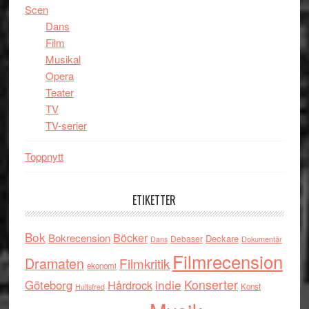
Scen
Dans
Film
Musikal
Opera
Teater
TV
TV-serier
Toppnytt
ETIKETTER
Bok
Böcker
Bokrecension
Deckare
Debaser
Dokumentär
Dans
Filmrecension
Dramaten
Filmkritik
ekonomi
indie
Konserter
Göteborg
Hårdrock
Konst
Hultsfred