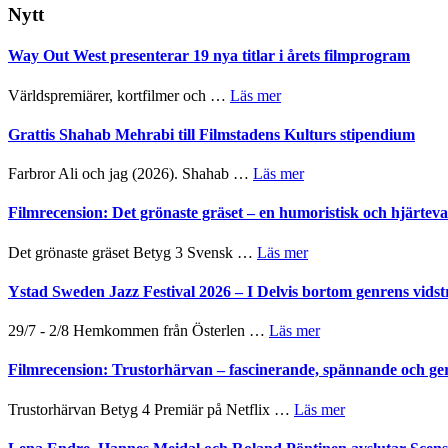
webbplatsen
Nytt
Way Out West presenterar 19 nya titlar i årets filmprogram
om
Världspremiärer, kortfilmer och …
Läs mer
Way
Out
Grattis Shahab Mehrabi till Filmstadens Kulturs stipendium
West
presenterar
om
Farbror Ali och jag (2026). Shahab …
Läs mer
19
Grattis
nya
Shahab
Filmrecension: Det grönaste gräset – en humoristisk och hjärte
titlar
Mehrabi
i
till
om
Det grönaste gräset Betyg 3 Svensk …
Läs mer
årets
Filmstadens
Filmrecension:
filmprogram
Kulturs
Det
Ystad Sweden Jazz Festival 2026 – I Delvis bortom genrens vidst
stipendium
grönaste
gräset
om
29/7 - 2/8 Hemkommen från Österlen …
Läs mer
–
Ystad
en
Sweden
Filmrecension: Trustorhärvan – fascinerande, spännande och ge
humoristisk
Jazz
och
Festival
om
Trustorhärvan Betyg 4 Premiär på Netflix …
Läs mer
hjärtevarm
2026
Filmrecension:
lättsam
–
Trustorhärvan