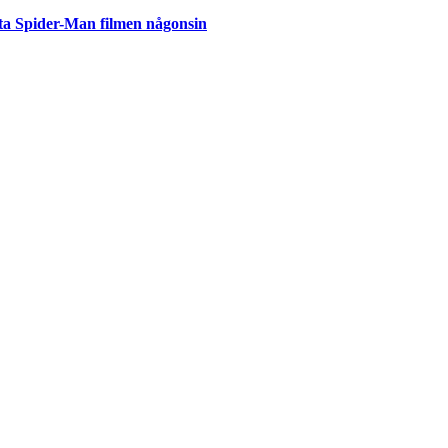
ta Spider-Man filmen någonsin
but
är