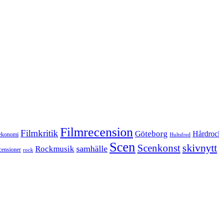
Filmrecension
Filmkritik
Göteborg
Hårdroc
ekonomi
Hultsfred
Scen
skivnytt
Scenkonst
samhälle
Rockmusik
censioner
rock