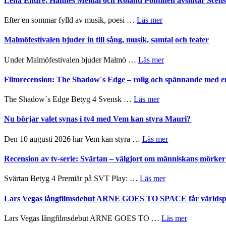
Lena Endre, Hannes Meidal och Roland Pöntinen avslutar Scen
kompott
I
–
Delvis
fascinerande,
om
Efter en sommar fylld av musik, poesi …
Läs mer
bortom
spännande
Lena
genrens
och
Endre,
Malmöfestivalen bjuder in till sång, musik, samtal och teater
vidsträckta
ger
Hannes
terräng
mycket
Meidal
om
Under Malmöfestivalen bjuder Malmö …
Läs mer
att
och
Malmöfestivalen
tänka
Roland
bjuder
Filmrecension: The Shadow´s Edge – rolig och spännande med e
på
Pöntinen
in
avslutar
till
om
The Shadow´s Edge Betyg 4 Svensk …
Läs mer
Scensommar
sång,
Filmrecension:
på
musik,
The
Nu börjar valet synas i tv4 med Vem kan styra Mauri?
Artipelag
samtal
Shadow
och
´s
om
Den 10 augusti 2026 har Vem kan styra …
Läs mer
teater
Edge
Nu
–
börjar
Recension av tv-serie: Svärtan – välgjort om människans mörk
rolig
valet
och
synas
om
Svärtan Betyg 4 Premiär på SVT Play: …
Läs mer
spännande
i
Recension
med
tv4
av
Lars Vegas långfilmsdebut ARNE GOES TO SPACE får världspr
en
med
tv-
Jackie
Vem
serie:
Chan
om
Lars Vegas långfilmsdebut ARNE GOES TO …
Läs mer
kan
Svärtan
i