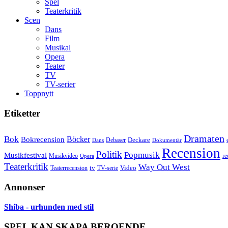
Spel
Teaterkritik
Scen
Dans
Film
Musikal
Opera
Teater
TV
TV-serier
Toppnytt
Etiketter
Dramaten
Bok
Bokrecension
Böcker
Deckare
Debaser
Dokumentär
Dans
Recension
Politik
Popmusik
Musikfestival
Musikvideo
re
Opera
Teaterkritik
Way Out West
Video
tv
Teaterrecension
TV-serie
Annonser
Shiba - urhunden med stil
SPEL KAN SKAPA BEROENDE