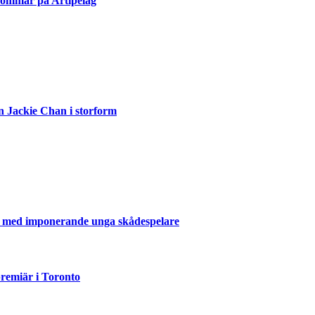
sommar på Artipelag
n Jackie Chan i storform
er med imponerande unga skådespelare
emiär i Toronto