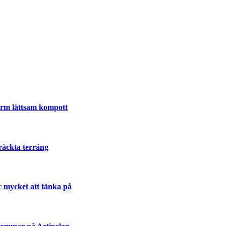
varm lättsam kompott
räckta terräng
r mycket att tänka på