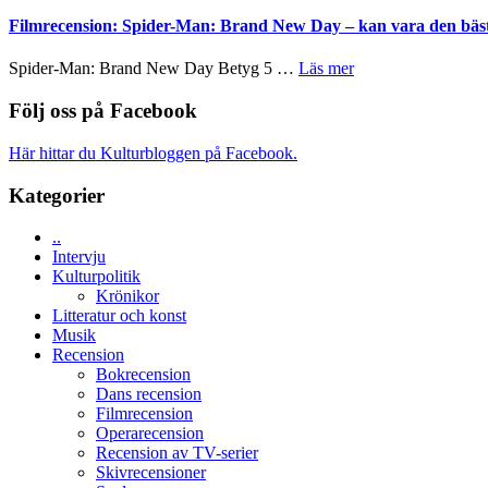
Lars
styra
–
storform
Vegas
Filmrecension: Spider-Man: Brand New Day – kan vara den bäs
Mauri?
välgjort
långfilmsde
om
ARNE
om
Spider-Man: Brand New Day Betyg 5 …
Läs mer
människans
GOES
Filmrecension:
mörker
TO
Spider-
Följ oss på Facebook
med
SPACE
Man:
imponerande
får
Brand
unga
Här hittar du Kulturbloggen på Facebook.
världspremi
New
skådespelare
i
Day
Kategorier
Toronto
–
kan
..
vara
Intervju
den
Kulturpolitik
bästa
Krönikor
Spider-
Litteratur och konst
Man
Musik
filmen
Recension
någonsin
Bokrecension
Dans recension
Filmrecension
Operarecension
Recension av TV-serier
Skivrecensioner