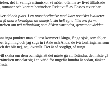
r, det är vanliga människor vi möter, ofta lite av livet tilltufsade –
, romaner och kortare berättelser. Relativt få av Fosses texter har
r tid och plats. I en prosaberättelse med klart poetiska kvaliteter
om få andra förmågan att utmejsla sin helt egna litterära form.
ättelsen om två människor, som älskar varandra, gentemot världen
ns inga punkter utan all text kommer i långa, långa sjok, som följer
er tag i mig och jag sugs in i Asle och Alida, de två tonåringarna som
 det blir nej, nej, överallt. Det är så sorgligt, så tungt.
ag vill skaka om dem och säga att det måste gå att förändra, det måste gå
ättelsen utspelar sig i en värld för ungefär hundra år sedan, tänker
lesta.