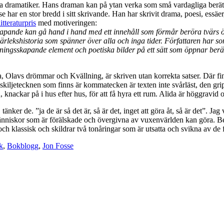
dramatiker. Hans draman kan på ytan verka som små vardagliga berättelse
se har en stor bredd i sitt skrivande. Han har skrivit drama, poesi, essäer
itteraturpris
med motiveringen:
kapande kan gå hand i hand med ett innehåll som förmår beröra tvärs öve
 kärlekshistoria som spänner över alla och inga tider. Författaren har s
nningsskapande element och poetiska bilder på ett sätt som öppnar ber
, Olavs drömmar och Kvällning, är skriven utan korrekta satser. Där fin
skiljetecknen som finns är kommatecken är texten inte svårläst, den grip
knackar på i hus efter hus, för att få hyra ett rum. Alida är höggravid och
 tänker de. ”ja de är så det är, så är det, inget att göra åt, så är det”. J
 människor som är förälskade och övergivna av vuxenvärlden kan göra. Ber
 och klassisk och skildrar två tonåringar som är utsatta och svikna av de f
k
,
Bokblogg
,
Jon Fosse