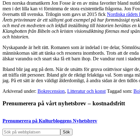
Den norska dramatikern Jon Fosse är en av mina favoriter bland nutida 
men i det lilla kan vi förnimma de stora existentiella frågorna. Jon Fos
översatts till svenska. Trilogin som gavs ut 2015 fick
Nordiska rådets l
Årets prisvinnare är ett sällsynt gott exempel på hur formmässigt nys
och med en medveten och lekfull inställning till historien berättas en
Klangbotten från Bibeln och kristen visionsdiktning förenas med spä
och historien.
Nyskapande är helt rätt. Romanen som är indelad i tre delar, Sömnlösa
människornas sätt att tänka och resonera inombords. Trots att de enda 
älskar varandra och snart ska få ett barn ihop. De vandrar runt i staden, 
Ibland blir jag arg på dem. När de utsätts för grova orättvisor säger de,
att träffa rätt personer. Ibland gör de riktigt felaktiga val. Som unga
jag. På ett sätt är den väldigt ålderdomligt, å andra sidan är den tidlös
Arkiverad under:
Bokrecension
,
Litteratur och konst
Taggad som:
Bo
Primärt
Prenumerera på vårt nyhetsbrev – kostnadsfritt
sidofält
Prenumerera på Kulturbloggens Nyhetsbrev
Sök
på