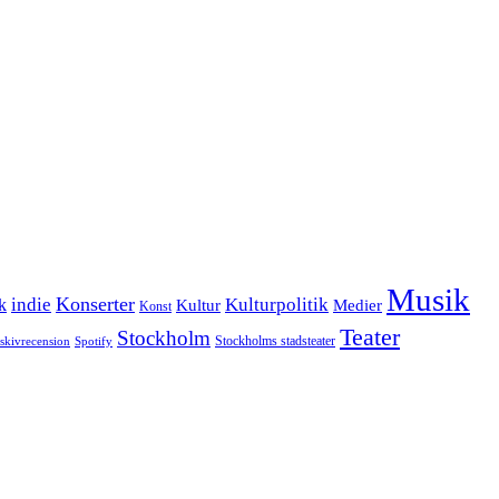
Musik
Konserter
k
indie
Kulturpolitik
Kultur
Medier
Konst
Teater
Stockholm
Stockholms stadsteater
skivrecension
Spotify