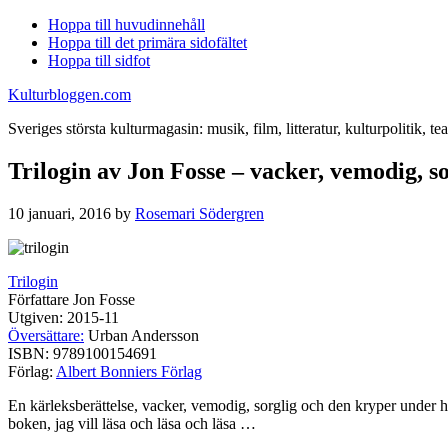
Hoppa till huvudinnehåll
Hoppa till det primära sidofältet
Hoppa till sidfot
Kulturbloggen.com
Sveriges största kulturmagasin: musik, film, litteratur, kulturpolitik, tea
Trilogin av Jon Fosse – vacker, vemodig, sor
10 januari, 2016
by
Rosemari Södergren
Trilogin
Författare Jon Fosse
Utgiven: 2015-11
Översättare:
Urban Andersson
ISBN: 9789100154691
Förlag:
Albert Bonniers Förlag
En kärleksberättelse, vacker, vemodig, sorglig och den kryper under 
boken, jag vill läsa och läsa och läsa …