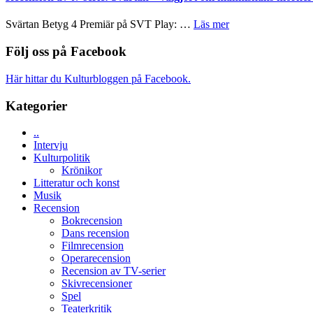
rolig
valet
och
synas
om
Svärtan Betyg 4 Premiär på SVT Play: …
Läs mer
spännande
i
Recension
med
tv4
av
Följ oss på Facebook
en
med
tv-
Jackie
Vem
serie:
Chan
Här hittar du Kulturbloggen på Facebook.
kan
Svärtan
i
styra
–
storform
Kategorier
Mauri?
välgjort
om
..
människans
Intervju
mörker
Kulturpolitik
med
Krönikor
imponerande
Litteratur och konst
unga
Musik
skådespelare
Recension
Bokrecension
Dans recension
Filmrecension
Operarecension
Recension av TV-serier
Skivrecensioner
Spel
Teaterkritik