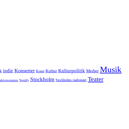
Musik
Konserter
k
indie
Kulturpolitik
Kultur
Medier
Konst
Teater
Stockholm
Stockholms stadsteater
skivrecension
Spotify