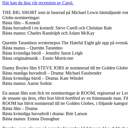
Här kan du läsa vår recension av Carol.
THE BIG SHORT som är baserad på Michael Lewis bästsäljande roman 
Globe-nomineringar:
Bästa film – Komedi
Bästa huvudroll i en komedi: Steve Carell och Christian Bale
Bästa manus: Charles Randolph och Adam McKay
Quentin Tarantinos westernepos The Hateful Eight går upp på svenska 
Bästa manus – Quentin Tarantino
Bästa kvinnliga biroll – Jennifer Jason Leigh
Bästa originalmusik – Ennio Morricone
Danny Boyles film STEVE JOBS är nominerad till tre Golden Globes, 
Bästa manliga huvudroll – Drama: Michael Fassbender
Bästa kvinnliga biroll – Drama: Kate Winslet
Bästa manus: Aaron Sorkin
En annan film som fick tre nomineringar är ROOM, regisserad av Len
de senaste sju åren, efter hon blivit bortförd av en främmande man.
ROOM har blivit nominerad till tre Golden Globes, i följande kategori
Bästa film – Drama
Bästa kvinnliga huvudroll i drama: Brie Larson
Bästa manus: Emma Donoghue