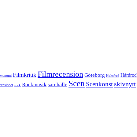
Filmrecension
Filmkritik
Göteborg
Hårdroc
ekonomi
Hultsfred
Scen
skivnytt
Scenkonst
samhälle
Rockmusik
censioner
rock