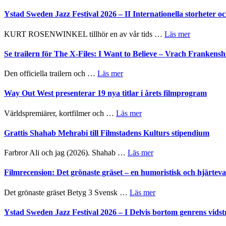
Ystad Sweden Jazz Festival 2026 – II Internationella storheter 
om
KURT ROSENWINKEL tillhör en av vår tids …
Läs mer
Ystad
Sweden
Se trailern för The X-Files: I Want to Believe – Vrach Franken
Jazz
Festival
om
Den officiella trailern och …
Läs mer
2026
Se
–
trailern
Way Out West presenterar 19 nya titlar i årets filmprogram
II
för
Internatione
The
om
Världspremiärer, kortfilmer och …
Läs mer
storheter
X-
Way
och
Files:
Out
Grattis Shahab Mehrabi till Filmstadens Kulturs stipendium
samarbeten
I
West
Want
presenterar
om
Farbror Ali och jag (2026). Shahab …
Läs mer
to
19
Grattis
Believe
nya
Shahab
Filmrecension: Det grönaste gräset – en humoristisk och hjärte
–
titlar
Mehrabi
Vrach
i
till
Frankenshtey
om
Det grönaste gräset Betyg 3 Svensk …
Läs mer
årets
Filmstadens
–
Filmrecension:
filmprogram
Kulturs
med
Det
Ystad Sweden Jazz Festival 2026 – I Delvis bortom genrens vidst
stipendium
Fox
grönaste