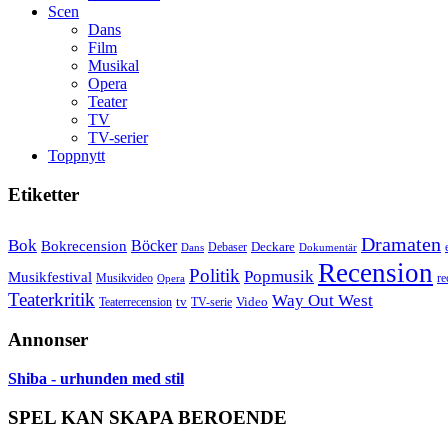
Scen
Dans
Film
Musikal
Opera
Teater
TV
TV-serier
Toppnytt
Etiketter
Dramaten
Bok
Bokrecension
Böcker
Deckare
Debaser
Dokumentär
Dans
Recension
Politik
Popmusik
Musikfestival
Musikvideo
re
Opera
Teaterkritik
Way Out West
Video
tv
Teaterrecension
TV-serie
Annonser
Shiba - urhunden med stil
SPEL KAN SKAPA BEROENDE