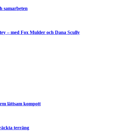
och samarbeten
shtey – med Fox Mulder och Dana Scully
lla
varm lättsam kompott
räckta terräng