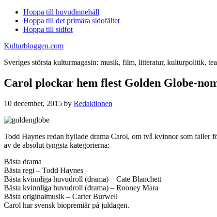
Hoppa till huvudinnehåll
Hoppa till det primära sidofältet
Hoppa till sidfot
Kulturbloggen.com
Sveriges största kulturmagasin: musik, film, litteratur, kulturpolitik, tea
Carol plockar hem flest Golden Globe-no
10 december, 2015
by
Redaktionen
Todd Haynes redan hyllade drama Carol, om två kvinnor som faller för v
av de absolut tyngsta kategorierna:
Bästa drama
Bästa regi – Todd Haynes
Bästa kvinnliga huvudroll (drama) – Cate Blanchett
Bästa kvinnliga huvudroll (drama) – Rooney Mara
Bästa originalmusik – Carter Burwell
Carol har svensk biopremiär på juldagen.