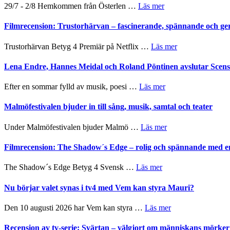
Mulder
gräset
om
29/7 - 2/8 Hemkommen från Österlen …
Läs mer
och
–
Ystad
Dana
en
Sweden
Filmrecension: Trustorhärvan – fascinerande, spännande och ge
Scully
humoristisk
Jazz
och
Festival
om
Trustorhärvan Betyg 4 Premiär på Netflix …
Läs mer
hjärtevarm
2026
Filmrecension:
lättsam
–
Trustorhärvan
Lena Endre, Hannes Meidal och Roland Pöntinen avslutar Scen
kompott
I
–
Delvis
fascinerande,
om
Efter en sommar fylld av musik, poesi …
Läs mer
bortom
spännande
Lena
genrens
och
Endre,
Malmöfestivalen bjuder in till sång, musik, samtal och teater
vidsträckta
ger
Hannes
terräng
mycket
Meidal
om
Under Malmöfestivalen bjuder Malmö …
Läs mer
att
och
Malmöfestivalen
tänka
Roland
bjuder
Filmrecension: The Shadow´s Edge – rolig och spännande med e
på
Pöntinen
in
avslutar
till
om
The Shadow´s Edge Betyg 4 Svensk …
Läs mer
Scensommar
sång,
Filmrecension:
på
musik,
The
Nu börjar valet synas i tv4 med Vem kan styra Mauri?
Artipelag
samtal
Shadow
och
´s
om
Den 10 augusti 2026 har Vem kan styra …
Läs mer
teater
Edge
Nu
–
börjar
Recension av tv-serie: Svärtan – välgjort om människans mörk