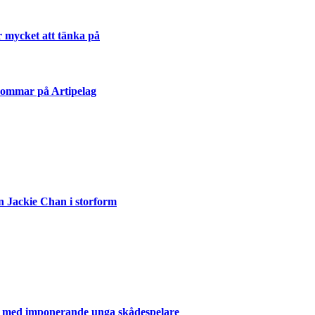
r mycket att tänka på
sommar på Artipelag
n Jackie Chan i storform
er med imponerande unga skådespelare