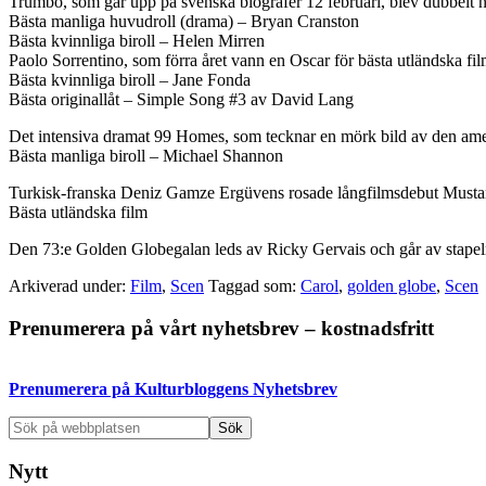
Trumbo, som går upp på svenska biografer 12 februari, blev dubbelt 
Bästa manliga huvudroll (drama) – Bryan Cranston
Bästa kvinnliga biroll – Helen Mirren
Paolo Sorrentino, som förra året vann en Oscar för bästa utländska fi
Bästa kvinnliga biroll – Jane Fonda
Bästa originallåt – Simple Song #3 av David Lang
Det intensiva dramat 99 Homes, som tecknar en mörk bild av den ame
Bästa manliga biroll – Michael Shannon
Turkisk-franska Deniz Gamze Ergüvens rosade långfilmsdebut Mustang
Bästa utländska film
Den 73:e Golden Globegalan leds av Ricky Gervais och går av stapel
Arkiverad under:
Film
,
Scen
Taggad som:
Carol
,
golden globe
,
Scen
Primärt
Prenumerera på vårt nyhetsbrev – kostnadsfritt
sidofält
Prenumerera på Kulturbloggens Nyhetsbrev
Sök
på
webbplatsen
Nytt