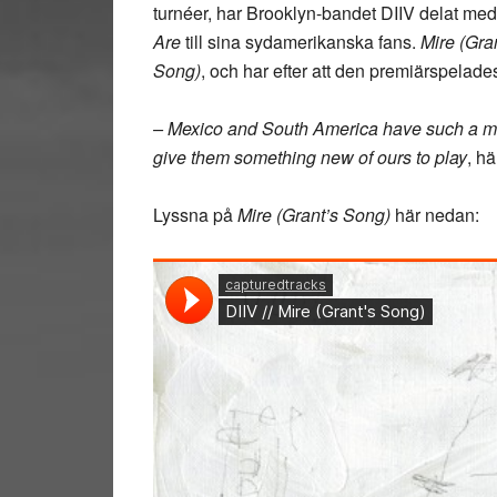
turnéer, har Brooklyn-bandet DIIV delat me
Are
till sina sydamerikanska fans.
Mire (Gra
Song)
, och har efter att den premiärspelade
– Mexico and South America have such a main
give them something new of ours to play
, h
Lyssna på
Mire (Grant’s Song)
här nedan: