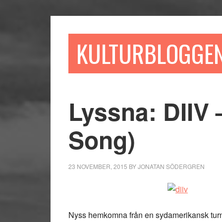
Hoppa
Hoppa
Hoppa
till
till
till
huvudinnehåll
det
sidfot
KULTURBLOGGE
primära
sidofältet
Lyssna: DIIV 
Song)
23 NOVEMBER, 2015
BY
JONATAN SÖDERGREN
Nyss hemkomna från en sydamerikansk turn