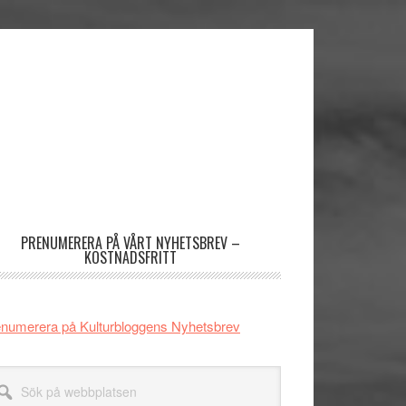
imärt
dofält
PRENUMERERA PÅ VÅRT NYHETSBREV –
KOSTNADSFRITT
numerera på Kulturbloggens Nyhetsbrev
k