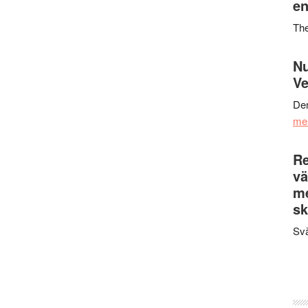
en
Th
Nu
Ve
Den
me
Re
vä
m
sk
Svä