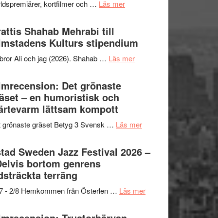
om
ldspremiärer, kortfilmer och …
Läs mer
X-
samarbeten
Way
Files:
Out
attis Shahab Mehrabi till
I
West
lmstadens Kulturs stipendium
Want
presenterar
to
om
bror Ali och jag (2026). Shahab …
Läs mer
19
Believe
Grattis
nya
–
Shahab
lmrecension: Det grönaste
titlar
Vrach
Mehrabi
äset – en humoristisk och
i
Frankenshtey
till
ärtevarm lättsam kompott
årets
–
Filmstadens
filmprogram
med
om
 grönaste gräset Betyg 3 Svensk …
Läs mer
Kulturs
Fox
Filmrecension:
stipendium
Mulder
Det
tad Sweden Jazz Festival 2026 –
och
grönaste
Delvis bortom genrens
Dana
gräset
dsträckta terräng
Scully
–
om
/7 - 2/8 Hemkommen från Österlen …
Läs mer
en
Ystad
humoristisk
Sweden
lmrecension: Trustorhärvan –
och