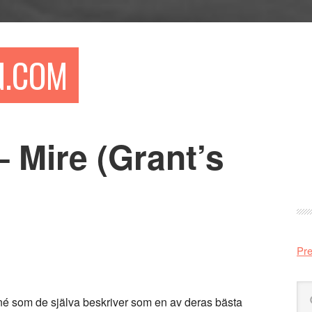
N.COM
– Mire (Grant’s
Pr
si
Pre
Sö
é som de själva beskriver som en av deras bästa
på