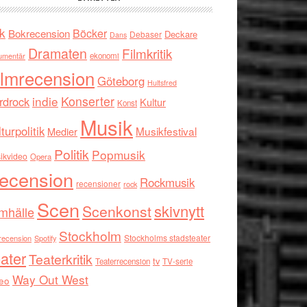
k
Böcker
Bokrecension
Deckare
Debaser
Dans
Dramaten
Filmkritik
umentär
ekonomi
ilmrecension
Göteborg
Hultsfred
indie
Konserter
rdrock
Kultur
Konst
Musik
turpolitik
Musikfestival
Medier
Politik
Popmusik
ikvideo
Opera
ecension
Rockmusik
recensioner
rock
Scen
skivnytt
Scenkonst
mhälle
Stockholm
Stockholms stadsteater
recension
Spotify
ater
Teaterkritik
tv
Teaterrecension
TV-serie
Way Out West
eo