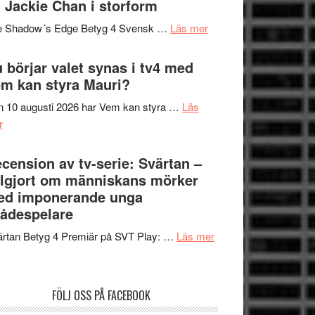
 Jackie Chan i storform
Scensommar
sång,
på
om
e Shadow´s Edge Betyg 4 Svensk …
Läs mer
musik,
Artipelag
Filmrecension:
samtal
The
 börjar valet synas i tv4 med
och
Shadow
m kan styra Mauri?
teater
´s
 10 augusti 2026 har Vem kan styra …
Läs
Edge
om
r
–
Nu
rolig
börjar
cension av tv-serie: Svärtan –
och
valet
lgjort om människans mörker
spännande
synas
ed imponerande unga
med
i
ådespelare
en
tv4
Jackie
om
rtan Betyg 4 Premiär på SVT Play: …
Läs mer
med
Chan
Recension
Vem
i
av
kan
storform
tv-
styra
FÖLJ OSS PÅ FACEBOOK
serie:
Mauri?