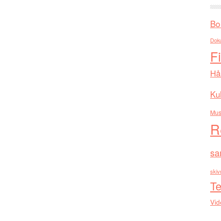
Bo
Dok
F
Hå
Kul
Mus
R
sa
skiv
Te
Vid