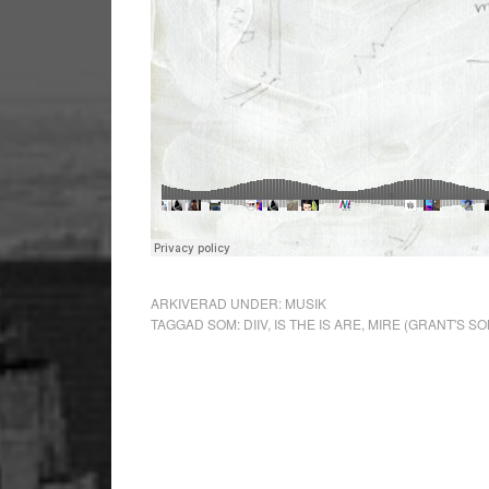
ARKIVERAD UNDER:
MUSIK
TAGGAD SOM:
DIIV
,
IS THE IS ARE
,
MIRE (GRANT'S SO