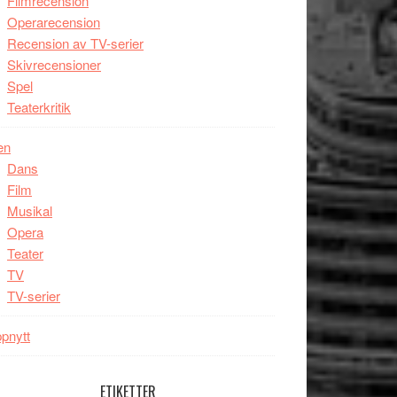
Filmrecension
Operarecension
Recension av TV-serier
Skivrecensioner
Spel
Teaterkritik
en
Dans
Film
Musikal
Opera
Teater
TV
TV-serier
pnytt
ETIKETTER