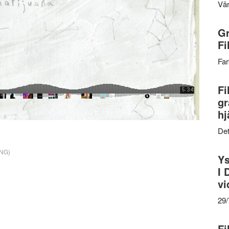
Vär
Gr
Fi
Far
Fi
gr
hj
Det
NG)
Ys
I 
vi
29
Fi