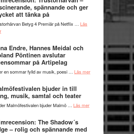
Jazz
scinerande, spännande och ger
hjärtevarm
Festival
cket att tänka på
lättsam
2026
kompott
storhärvan Betyg 4 Premiär på Netflix …
Läs
–
om
r
I
Filmrecension:
Delvis
Trustorhärvan
na Endre, Hannes Meidal och
bortom
–
land Pöntinen avslutar
genrens
fascinerande,
ensommar på Artipelag
vidsträckta
spännande
terräng
om
er en sommar fylld av musik, poesi …
Läs mer
och
Lena
ger
Endre,
lmöfestivalen bjuder in till
mycket
Hannes
ng, musik, samtal och teater
att
Meidal
tänka
om
der Malmöfestivalen bjuder Malmö …
Läs mer
och
på
Malmöfestivalen
Roland
bjuder
lmrecension: The Shadow´s
Pöntinen
in
ge – rolig och spännande med
avslutar
till