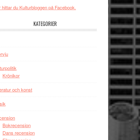
Svärtan
 hittar du Kulturbloggen på Facebook.
–
välgjort
KATEGORIER
om
människans
mörker
med
ervju
imponerande
unga
turpolitik
skådespelare
Krönikor
teratur och konst
sik
cension
Bokrecension
Dans recension