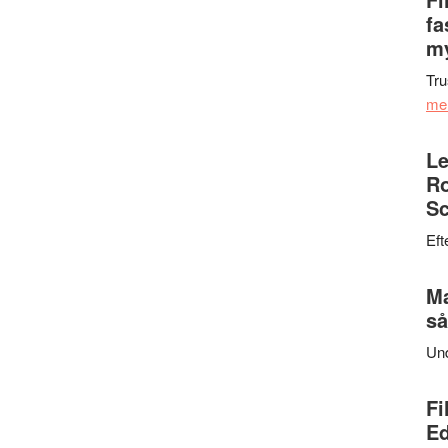
fa
my
Tru
me
Le
Ro
Sc
Eft
Ma
så
Un
Fi
Ed