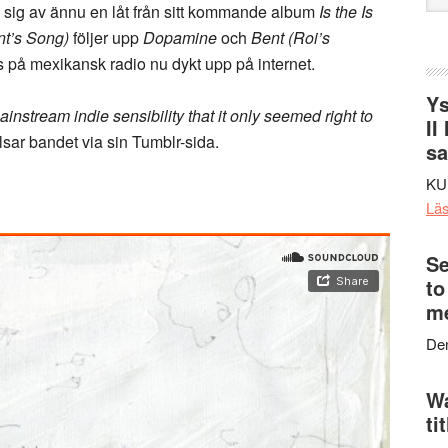
d sig av ännu en låt från sitt kommande album
Is the Is
web
nt’s Song)
följer upp
Dopamine
och
Bent (Roi’s
s på mexikansk radio nu dykt upp på internet.
Ys
stream indie sensibility that it only seemed right to
II
älsar bandet via sin Tumblr-sida.
s
KU
Lä
Se
to
me
Den
Wa
ti