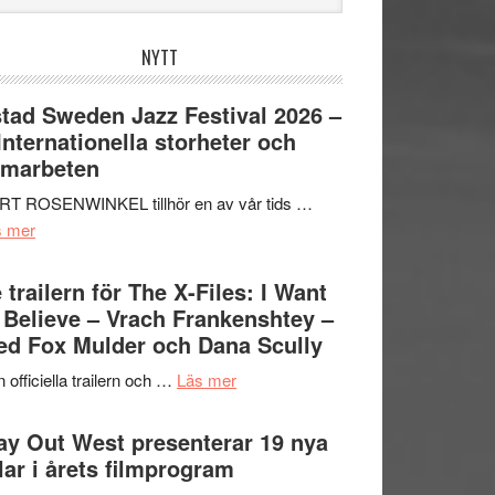
bplatsen
NYTT
tad Sweden Jazz Festival 2026 –
 Internationella storheter och
amarbeten
RT ROSENWINKEL tillhör en av vår tids …
om
s mer
Ystad
Sweden
 trailern för The X-Files: I Want
Jazz
 Believe – Vrach Frankenshtey –
Festival
d Fox Mulder och Dana Scully
2026
om
 officiella trailern och …
Läs mer
–
Se
II
trailern
y Out West presenterar 19 nya
Internationella
för
tlar i årets filmprogram
storheter
The
och