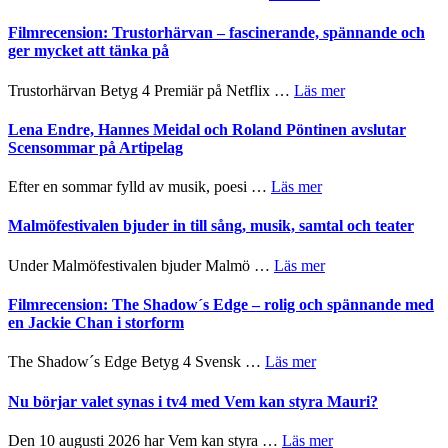
Scully
en
Ystad
humoristisk
Sweden
Filmrecension: Trustorhärvan – fascinerande, spännande och
och
Jazz
ger mycket att tänka på
hjärtevarm
Festival
lättsam
2026
om
Trustorhärvan Betyg 4 Premiär på Netflix …
Läs mer
kompott
–
Filmrecension:
I
Trustorhärvan
Lena Endre, Hannes Meidal och Roland Pöntinen avslutar
Delvis
–
Scensommar på Artipelag
bortom
fascinerande,
genrens
spännande
om
Efter en sommar fylld av musik, poesi …
Läs mer
vidsträckta
och
Lena
terräng
ger
Endre,
Malmöfestivalen bjuder in till sång, musik, samtal och teater
mycket
Hannes
att
Meidal
om
Under Malmöfestivalen bjuder Malmö …
Läs mer
tänka
och
Malmöfestivalen
på
Roland
bjuder
Filmrecension: The Shadow´s Edge – rolig och spännande med
Pöntinen
in
en Jackie Chan i storform
avslutar
till
Scensommar
sång,
om
The Shadow´s Edge Betyg 4 Svensk …
Läs mer
på
musik,
Filmrecension:
Artipelag
samtal
The
Nu börjar valet synas i tv4 med Vem kan styra Mauri?
och
Shadow
teater
´s
om
Den 10 augusti 2026 har Vem kan styra …
Läs mer