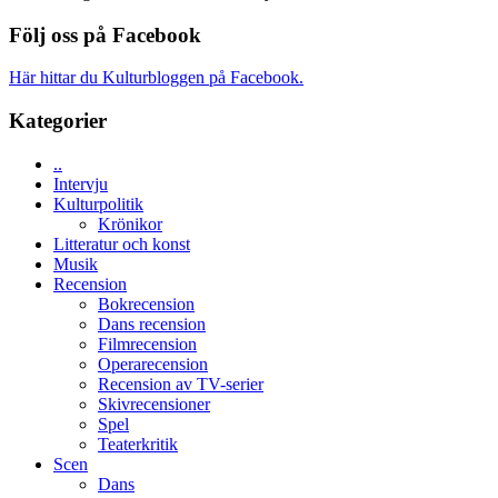
Edge
Nu
–
börjar
Följ oss på Facebook
rolig
valet
och
synas
Här hittar du Kulturbloggen på Facebook.
spännande
i
med
tv4
Kategorier
en
med
Jackie
Vem
Chan
..
kan
i
Intervju
styra
storform
Kulturpolitik
Mauri?
Krönikor
Litteratur och konst
Musik
Recension
Bokrecension
Dans recension
Filmrecension
Operarecension
Recension av TV-serier
Skivrecensioner
Spel
Teaterkritik
Scen
Dans