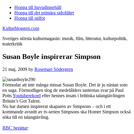
Hoppa till huvudinnehåll
Hoppa till det primära sidofältet
Hoppa till sidfot
Kulturbloggen.com
Sveriges största kulturmagasin: musik, film, litteratur, kulturpolitik,
teaterkritik
Susan Boyle inspirerar Simpson
21 maj, 2009
by
Rosemari Södergren
Förmodar att inte många missat Susan Boyle. Det är ju nästan som
en saga. Förmodligen slog de medelålders tanternas svar på Paul
Potts
Youtuberekord
efter hennes insats i brittiska talangtävlingen
Britain’s Got Talent.
Nu har damen inspirerat skaparen av Simpsons – och i ett
kommande avsnitt av tv-serien Simpsons ska Homer Simpson också
söka till en talangtävling.
BBC berättar
: