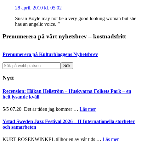
28 april, 2010 kl. 05:02
Susan Boyle may not be a very good looking woman but she
has an angelic voice. ”
Primärt
Prenumerera på vårt nyhetsbrev – kostnadsfritt
sidofält
Prenumerera på Kulturbloggens Nyhetsbrev
Sök
på
webbplatsen
Nytt
Recension: Håkan Hellström – Huskvarna Folkets Park – en
helt lysande kväll
om
5/5 07.20. Det är tiden jag kommer …
Läs mer
Recension:
Håkan
Ystad Sweden Jazz Festival 2026 – II Internationella storheter
Hellström
och samarbeten
–
Huskvarna
om
KURT ROSENWINKEL tillhör en av vår tids …
Läs mer