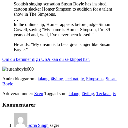
Scottish singing sensation Susan Boyle has inspired
cartoon slacker Homer Simpson to audition for a talent
show in The Simpsons.
…
In the online clip, Homer appears before judge Simon
Cowell, saying ”My name is Homer Simpson, I’m 39
years old and, well, I’ve never been kissed.”
He adds: ”My dream is to be a great singer like Susan
Boyle.”
Om du befinner dig i USA kan du se klippet här.
Andra bloggar om:
talang
,
tävling
,
tecknat
,
tv
,
Simpsons
,
Susan
Boyle
Arkiverad under:
Scen
Taggad som:
talang
,
tävling
,
Tecknat
,
tv
Läsarkommentarer
Kommentarer
Sofia Singh
säger