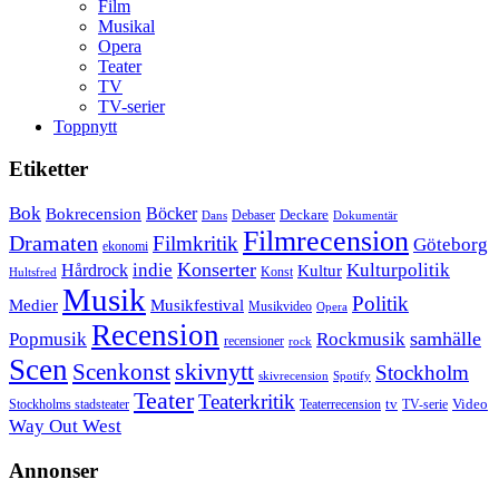
Film
Musikal
Opera
Teater
TV
TV-serier
Toppnytt
Etiketter
Bok
Bokrecension
Böcker
Deckare
Debaser
Dokumentär
Dans
Filmrecension
Dramaten
Filmkritik
Göteborg
ekonomi
Konserter
Hårdrock
indie
Kulturpolitik
Kultur
Konst
Hultsfred
Musik
Politik
Musikfestival
Medier
Musikvideo
Opera
Recension
samhälle
Popmusik
Rockmusik
recensioner
rock
Scen
skivnytt
Scenkonst
Stockholm
skivrecension
Spotify
Teater
Teaterkritik
Video
Stockholms stadsteater
tv
Teaterrecension
TV-serie
Way Out West
Annonser