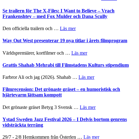
Folkets
Ystad
Park
Sweden
Se trailern för The X-Files: I Want to Believe – Vrach
–
Jazz
Frankenshtey – med Fox Mulder och Dana Scully
en
Festival
helt
2026
om
Den officiella trailern och …
Läs mer
lysande
–
Se
kväll
II
trailern
Way Out West presenterar 19 nya titlar i årets filmprogram
Internatione
för
storheter
The
om
Världspremiärer, kortfilmer och …
Läs mer
och
X-
Way
samarbeten
Files:
Out
Grattis Shahab Mehrabi till Filmstadens Kulturs stipendium
I
West
Want
presenterar
om
Farbror Ali och jag (2026). Shahab …
Läs mer
to
19
Grattis
Believe
nya
Shahab
Filmrecension: Det grönaste gräset – en humoristisk och
–
titlar
Mehrabi
hjärtevarm lättsam kompott
Vrach
i
till
Frankenshtey
årets
Filmstadens
–
om
Det grönaste gräset Betyg 3 Svensk …
Läs mer
filmprogram
Kulturs
med
Filmrecension:
stipendium
Fox
Det
Ystad Sweden Jazz Festival 2026 – I Delvis bortom genrens
Mulder
grönaste
vidsträckta terräng
och
gräset
Dana
–
om
29/7 - 2/8 Hemkommen från Österlen …
Läs mer