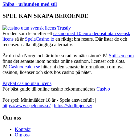
Shiba - urhunden med stil
SPEL KAN SKAPA BEROENDE
För den som letar efter ett
casino med 10 euro deposit utan svensk
licens
så är
SpelaCasino.io
en riktigt bra resurs. Där listar de och
recenserar alla tillgängliga alternativ.
Är du från Norge och är intresserad av nätcasinon? På
Spillsen.com
finns det senaste inom norska online casinon, licenser och slots.
På
Casinodealen.se
hittar ni den senaste informationen om nya
casinon, licenser och slots hos casino på nätet.
PayPal casino utan licens
För bäst guide till online casino rekommenderas
Casivo
För spel: Minimiålder 18 år - Spela ansvarsfullt |
https://www.spelpaus.se/
|
https://stodlinjen.se/
Footer
Om oss
Kontakt
Om oss