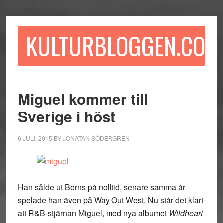
Hoppa
Hoppa
Hoppa
till
till
till
huvudinnehåll
det
sidfot
KULTURBLOGGEN.COM
primära
sidofältet
Miguel kommer till
Sverige i höst
6 JULI, 2015
BY
JONATAN SÖDERGREN
Han sålde ut Berns på nolltid, senare samma år
spelade han även på Way Out West. Nu står det klart
att R&B-stjärnan Miguel, med nya albumet
Wildheart