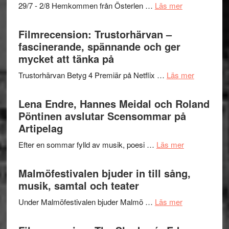
om
29/7 - 2/8 Hemkommen från Österlen …
Läs mer
en
Ystad
humoristisk
Sweden
Filmrecension: Trustorhärvan –
och
Jazz
fascinerande, spännande och ger
hjärtevarm
Festival
mycket att tänka på
lättsam
2026
kompott
om
Trustorhärvan Betyg 4 Premiär på Netflix …
Läs mer
–
Filmrecens
I
Trustorhä
Lena Endre, Hannes Meidal och Roland
Delvis
–
Pöntinen avslutar Scensommar på
bortom
fascineran
Artipelag
genrens
spännand
vidsträckta
om
Efter en sommar fylld av musik, poesi …
Läs mer
och
terräng
Lena
ger
Endre,
Malmöfestivalen bjuder in till sång,
mycket
Hannes
musik, samtal och teater
att
Meidal
tänka
om
Under Malmöfestivalen bjuder Malmö …
Läs mer
och
på
Malmöfestiva
Roland
bjuder