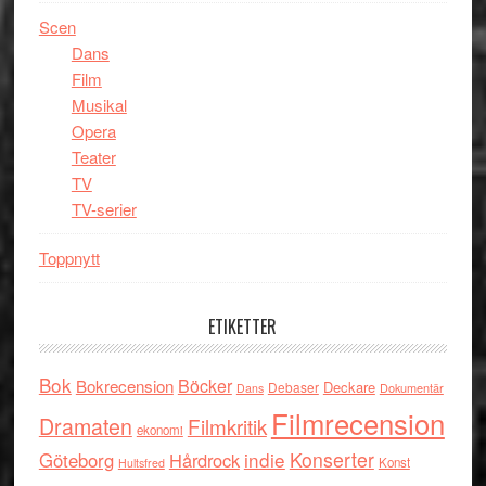
Scen
Dans
Film
Musikal
Opera
Teater
TV
TV-serier
Toppnytt
ETIKETTER
Bok
Böcker
Bokrecension
Deckare
Debaser
Dokumentär
Dans
Filmrecension
Dramaten
Filmkritik
ekonomi
indie
Konserter
Göteborg
Hårdrock
Konst
Hultsfred