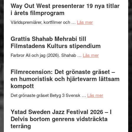
trailern
Way Out West presenterar 19 nya titlar
Internat
för
i årets filmprogram
storhet
The
och
om
Världspremiärer, kortfilmer och …
Läs mer
X-
samarb
Way
Files:
Out
Grattis Shahab Mehrabi till
I
West
Filmstadens Kulturs stipendium
Want
presenterar
to
om
Farbror Ali och jag (2026). Shahab …
Läs mer
19
Believe
Grattis
nya
–
Shahab
Filmrecension: Det grönaste gräset –
titlar
Vrach
Mehrabi
en humoristisk och hjärtevarm lättsam
i
Frankenshtey
till
kompott
årets
–
Filmstadens
filmprogram
med
om
Det grönaste gräset Betyg 3 Svensk …
Läs mer
Kulturs
Fox
Filmrecension:
stipendium
Mulder
Det
Ystad Sweden Jazz Festival 2026 – I
och
grönaste
Delvis bortom genrens vidsträckta
Dana
gräset
terräng
Scully
–