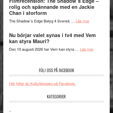
Filmrecension: The Shadow´s Edge –
Pöntinen
in
rolig och spännande med en Jackie
avslutar
till
Chan i storform
Scensommar
sång,
på
om
The Shadow´s Edge Betyg 4 Svensk …
Läs mer
musik,
Artipelag
Filmrecension
samtal
The
Nu börjar valet synas i tv4 med Vem
och
Shadow
kan styra Mauri?
teater
´s
om
Den 10 augusti 2026 har Vem kan styra …
Läs mer
Edge
Nu
–
börjar
rolig
valet
och
FÖLJ OSS PÅ FACEBOOK
synas
spännande
i
med
Här hittar du Kulturbloggen på Facebook.
tv4
en
med
Jackie
KATEGORIER
Vem
Chan
kan
i
styra
..
storform