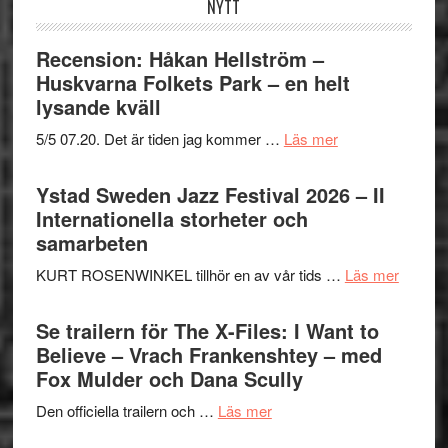
NYTT
Recension: Håkan Hellström –
Huskvarna Folkets Park – en helt
lysande kväll
om
5/5 07.20. Det är tiden jag kommer …
Läs mer
Recension:
Håkan
Ystad Sweden Jazz Festival 2026 – II
Hellström
Internationella storheter och
–
samarbeten
Huskvarna
om
KURT ROSENWINKEL tillhör en av vår tids …
Läs mer
Folkets
Ystad
Park
Swede
Se trailern för The X-Files: I Want to
–
Jazz
Believe – Vrach Frankenshtey – med
en
Festiva
Fox Mulder och Dana Scully
helt
2026
lysande
om
Den officiella trailern och …
Läs mer
–
kväll
Se
II