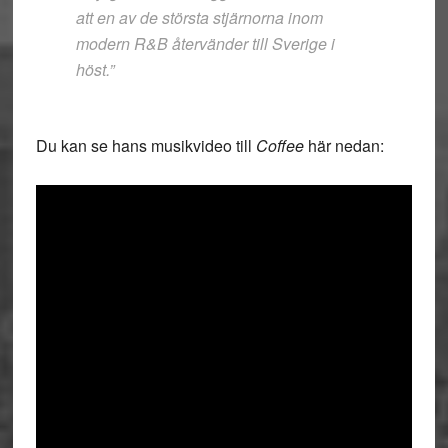
att en av de största stjärnorna inom
modern R&B återvänder till Sverige i
höst.”
Du kan se hans musikvideo till
Coffee
här nedan: