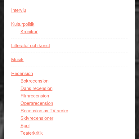
Mauri?
Intervju
Kulturpolitik
Krönikor
Litteratur och konst
Musik
Recension
Bokrecension
Dans recension
Filmrecension
Operarecension
Recension av TV-serier
Skivrecensioner
Spel
Teaterkritik