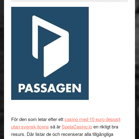
För den som letar efter ett
casino med 10 euro deposit
utan svensk licens
så är
SpelaCasino.io
en riktigt bra
resurs. Där listar de och recenserar alla tillgängliga