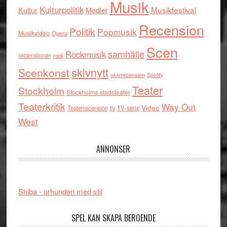
Musik
Kulturpolitik
Musikfestival
Kultur
Medier
Recension
Politik
Popmusik
Musikvideo
Opera
Scen
samhälle
Rockmusik
recensioner
rock
skivnytt
Scenkonst
skivrecension
Spotify
Teater
Stockholm
Stockholms stadsteater
Teaterkritik
Way Out
tv
Video
Teaterrecension
TV-serie
West
ANNONSER
Shiba - urhunden med stil
SPEL KAN SKAPA BEROENDE