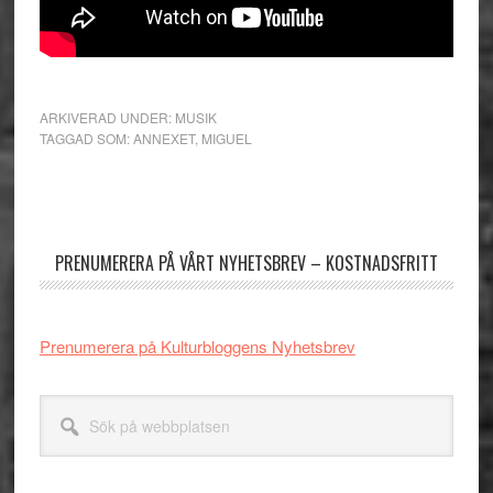
ARKIVERAD UNDER:
MUSIK
TAGGAD SOM:
ANNEXET
,
MIGUEL
Primärt
sidofält
PRENUMERERA PÅ VÅRT NYHETSBREV – KOSTNADSFRITT
Prenumerera på Kulturbloggens Nyhetsbrev
Sök
på
webbplatsen