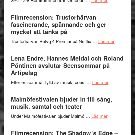
29/7 - 2/8 Hemkommen från Österlen …
Läs mer
en
Ystad
humoristisk
Sweden
Filmrecension: Trustorhärvan –
och
Jazz
fascinerande, spännande och ger
hjärtevarm
Festival
mycket att tänka på
lättsam
2026
kompott
om
Trustorhärvan Betyg 4 Premiär på Netflix …
Läs mer
–
Filmrecens
I
Trustorhä
Lena Endre, Hannes Meidal och Roland
Delvis
–
Pöntinen avslutar Scensommar på
bortom
fascineran
Artipelag
genrens
spännand
vidsträckta
om
Efter en sommar fylld av musik, poesi …
Läs mer
och
terräng
Lena
ger
Endre,
Malmöfestivalen bjuder in till sång,
mycket
Hannes
musik, samtal och teater
att
Meidal
tänka
om
Under Malmöfestivalen bjuder Malmö …
Läs mer
och
på
Malmöfestiva
Roland
bjuder
Filmrecension: The Shadow´s Edge –
Pöntinen