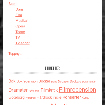
Scen
Dans
Film
Musikal
Opera
Teater
TV
TV-serier
Toppnytt
ETIKETTER
Bok
Böcker
Bokrecension
Deckare
Debaser
Dokumentär
Dans
Filmrecension
Dramaten
Filmkritik
ekonomi
indie
Konserter
Göteborg
Hårdrock
Konst
Hultsfred