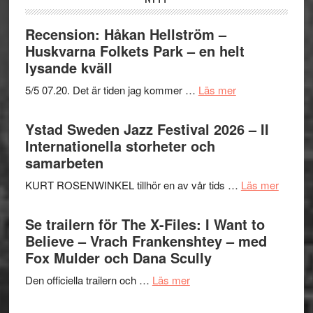
Recension: Håkan Hellström –
Huskvarna Folkets Park – en helt
lysande kväll
om
5/5 07.20. Det är tiden jag kommer …
Läs mer
Recension:
Håkan
Ystad Sweden Jazz Festival 2026 – II
Hellström
Internationella storheter och
–
samarbeten
Huskvarna
om
KURT ROSENWINKEL tillhör en av vår tids …
Läs mer
Folkets
Ystad
Park
Swede
Se trailern för The X-Files: I Want to
–
Jazz
Believe – Vrach Frankenshtey – med
en
Festiva
Fox Mulder och Dana Scully
helt
2026
lysande
om
Den officiella trailern och …
Läs mer
–
kväll
Se
II
trailern