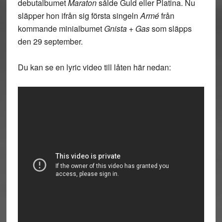
debutalbumet
Maraton
sålde Guld eller Platina. Nu
släpper hon ifrån sig första singeln
Armé
från
kommande minialbumet
Gnista + Gas
som släpps
den 29 september.
Du kan se en lyric video till låten här nedan: