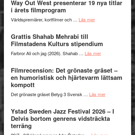
Way Out West presenterar 19 nya titlar
Internat
för
i årets filmprogram
storhet
The
och
om
Världspremiärer, kortfilmer och …
Läs mer
X-
samarb
Way
Files:
Out
Grattis Shahab Mehrabi till
I
West
Filmstadens Kulturs stipendium
Want
presenterar
to
om
Farbror Ali och jag (2026). Shahab …
Läs mer
19
Believe
Grattis
nya
–
Shahab
Filmrecension: Det grönaste gräset –
titlar
Vrach
Mehrabi
en humoristisk och hjärtevarm lättsam
i
Frankenshtey
till
kompott
årets
–
Filmstadens
filmprogram
med
om
Det grönaste gräset Betyg 3 Svensk …
Läs mer
Kulturs
Fox
Filmrecension:
stipendium
Mulder
Det
Ystad Sweden Jazz Festival 2026 – I
och
grönaste
Delvis bortom genrens vidsträckta
Dana
gräset
terräng
Scully
–
om