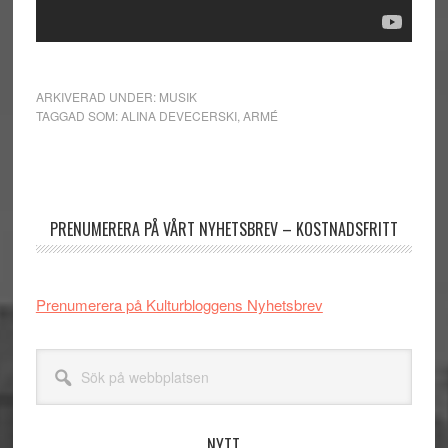
ARKIVERAD UNDER:
MUSIK
TAGGAD SOM:
ALINA DEVECERSKI
,
ARMÉ
Primärt
sidofält
PRENUMERERA PÅ VÅRT NYHETSBREV – KOSTNADSFRITT
Prenumerera på Kulturbloggens Nyhetsbrev
Sök
på
webbplatsen
NYTT