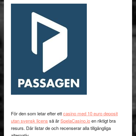
För den som letar efter ett
casino med 10 euro deposit
utan svensk licens
så är
SpelaCasino.io
en riktigt bra
resurs. Där listar de och recenserar alla tillgängliga
alternativ.