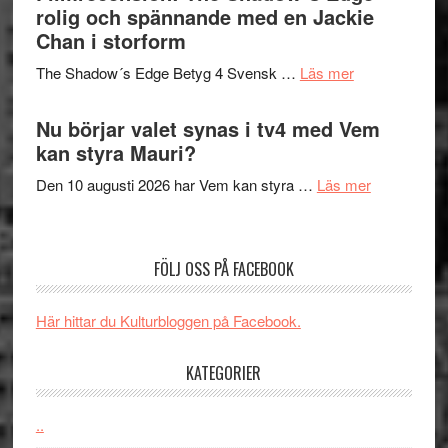
in
rolig och spännande med en Jackie
avslutar
till
Chan i storform
Scensommar
sång,
på
om
The Shadow´s Edge Betyg 4 Svensk …
Läs mer
musik,
Artipelag
Filmrecension
samtal
The
Nu börjar valet synas i tv4 med Vem
och
Shadow
kan styra Mauri?
teater
´s
om
Den 10 augusti 2026 har Vem kan styra …
Läs mer
Edge
Nu
–
börjar
rolig
valet
och
FÖLJ OSS PÅ FACEBOOK
synas
spännande
i
med
Här hittar du Kulturbloggen på Facebook.
tv4
en
med
Jackie
KATEGORIER
Vem
Chan
kan
i
styra
..
storform
Mauri?