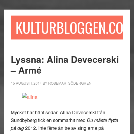
Hoppa
Hoppa
Hoppa
till
till
till
huvudinnehåll
det
sidfot
KULTURBLOGGEN.COM
primära
sidofältet
Lyssna: Alina Devecerski
– Armé
15 AUGUSTI, 2014
BY
ROSEMARI SÖDERGREN
Mycket har hänt sedan Alina Devecerski från
Sundbyberg fick en sommarhit med
Du måste flytta
på dig
2012. Inte färre än tre av singlarna på