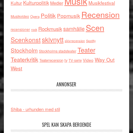
Musik
Kulturpolitik
Musikfestival
Kultur
Medier
Recension
Politik
Popmusik
Musikvideo
Opera
Scen
samhälle
Rockmusik
recensioner
rock
skivnytt
Scenkonst
skivrecension
Spotify
Teater
Stockholm
Stockholms stadsteater
Teaterkritik
Way Out
tv
Video
Teaterrecension
TV-serie
West
ANNONSER
Shiba - urhunden med stil
SPEL KAN SKAPA BEROENDE