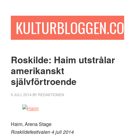
Hoppa
Hoppa
Hoppa
till
till
till
huvudinnehåll
det
sidfot
KULTURBLOGGEN.COM
primära
sidofältet
Roskilde: Haim utstrålar
amerikanskt
självförtroende
5 JULI, 2014
BY
REDAKTIONEN
Haim, Arena Stage
Roskildefestivalen 4 juli 2014