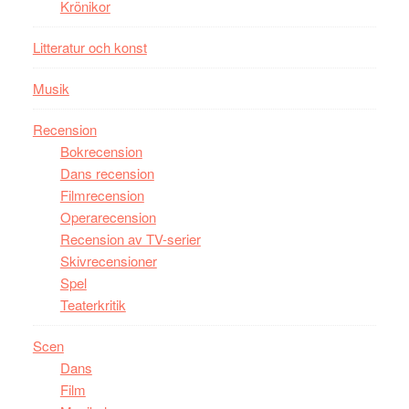
Krönikor
någonsin
Litteratur och konst
Musik
Recension
Bokrecension
Dans recension
Filmrecension
Operarecension
Recension av TV-serier
Skivrecensioner
Spel
Teaterkritik
Scen
Dans
Film