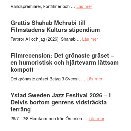
om
Världspremiärer, kortfilmer och …
Läs mer
Way
Out
Grattis Shahab Mehrabi till
West
Filmstadens Kulturs stipendium
presenterar
om
Farbror Ali och jag (2026). Shahab …
Läs mer
19
Grattis
nya
Shahab
Filmrecension: Det grönaste gräset –
titlar
Mehrabi
en humoristisk och hjärtevarm lättsam
i
till
kompott
årets
Filmstadens
filmprogram
om
Det grönaste gräset Betyg 3 Svensk …
Läs mer
Kulturs
Filmrecension:
stipendium
Det
Ystad Sweden Jazz Festival 2026 – I
grönaste
Delvis bortom genrens vidsträckta
gräset
terräng
–
om
29/7 - 2/8 Hemkommen från Österlen …
Läs mer
en
Ystad
humoristisk