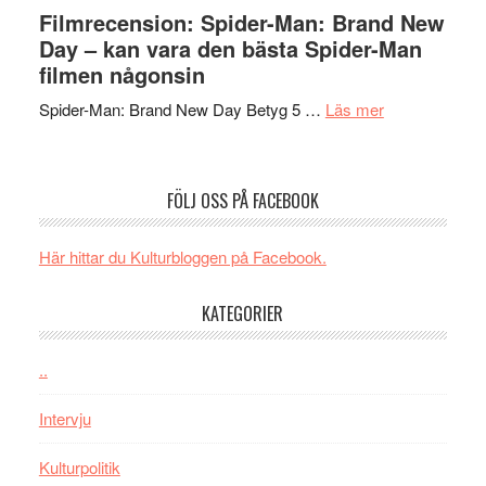
Vegas
Filmrecension: Spider-Man: Brand New
om
långfi
Day – kan vara den bästa Spider-Man
människans
ARNE
filmen någonsin
mörker
GOES
med
om
Spider-Man: Brand New Day Betyg 5 …
Läs mer
TO
imponerande
Filmrecension
SPAC
unga
Spider-
får
skådespelar
Man:
världs
FÖLJ OSS PÅ FACEBOOK
Brand
i
New
Toront
Här hittar du Kulturbloggen på Facebook.
Day
–
KATEGORIER
kan
vara
den
..
bästa
Intervju
Spider-
Man
Kulturpolitik
filmen