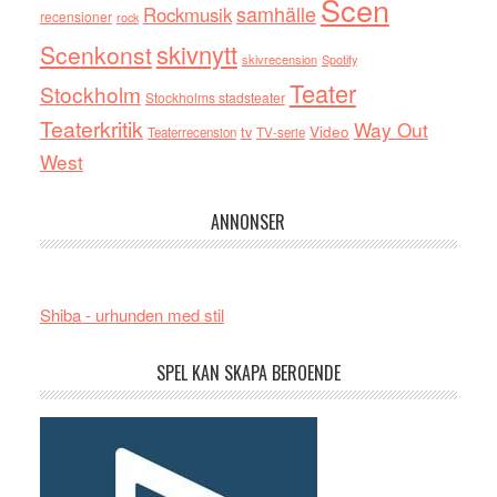
Scen
samhälle
Rockmusik
recensioner
rock
skivnytt
Scenkonst
skivrecension
Spotify
Teater
Stockholm
Stockholms stadsteater
Teaterkritik
Way Out
tv
Video
Teaterrecension
TV-serie
West
ANNONSER
Shiba - urhunden med stil
SPEL KAN SKAPA BEROENDE