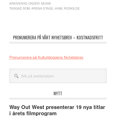
ARKIVERAD UNDER:
MUSIK
TAGGAD SOM:
ARENA STAGE
,
HAIM
,
ROSKILDE
Primärt
sidofält
PRENUMERERA PÅ VÅRT NYHETSBREV – KOSTNADSFRITT
Prenumerera på Kulturbloggens Nyhetsbrev
Sök
på
webbplatsen
NYTT
Way Out West presenterar 19 nya titlar
i årets filmprogram