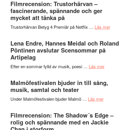
Sweden
Filmrecension: Trustorhärvan –
och
Jazz
fascinerande, spännande och ger
hjärtevarm
Festival
mycket att tänka på
lättsam
2026
kompott
om
Trustorhärvan Betyg 4 Premiär på Netflix …
Läs mer
–
Filmrecens
I
Trustorhä
Lena Endre, Hannes Meidal och Roland
Delvis
–
Pöntinen avslutar Scensommar på
bortom
fascineran
Artipelag
genrens
spännand
vidsträckta
om
Efter en sommar fylld av musik, poesi …
Läs mer
och
terräng
Lena
ger
Endre,
Malmöfestivalen bjuder in till sång,
mycket
Hannes
musik, samtal och teater
att
Meidal
tänka
om
Under Malmöfestivalen bjuder Malmö …
Läs mer
och
på
Malmöfestiva
Roland
bjuder
Filmrecension: The Shadow´s Edge –
Pöntinen
in
rolig och spännande med en Jackie
avslutar
till
Chan i storform
Scensommar