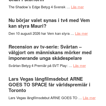
sång,
på
om
The Shadow´s Edge Betyg 4 Svensk …
Läs mer
musik,
Artipelag
Filmrecension
samtal
The
Nu börjar valet synas i tv4 med Vem
och
Shadow
kan styra Mauri?
teater
´s
om
Den 10 augusti 2026 har Vem kan styra …
Läs mer
Edge
Nu
–
börjar
Recension av tv-serie: Svärtan –
rolig
valet
välgjort om människans mörker med
och
synas
imponerande unga skådespelare
spännande
i
med
om
Svärtan Betyg 4 Premiär på SVT Play: …
Läs mer
tv4
en
Recension
med
Jackie
av
Lars Vegas långfilmsdebut ARNE
Vem
Chan
tv-
GOES TO SPACE får världspremiär i
kan
i
serie:
Toronto
styra
storform
Svärtan
Mauri?
om
Lars Vegas långfilmsdebut ARNE GOES TO …
Läs mer
–
Lars
välgjort