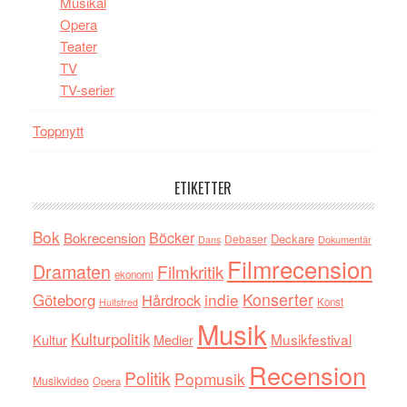
Musikal
Opera
Teater
TV
TV-serier
Toppnytt
ETIKETTER
Bok
Böcker
Bokrecension
Deckare
Debaser
Dokumentär
Dans
Filmrecension
Dramaten
Filmkritik
ekonomi
indie
Konserter
Göteborg
Hårdrock
Konst
Hultsfred
Musik
Kulturpolitik
Musikfestival
Kultur
Medier
Recension
Politik
Popmusik
Musikvideo
Opera