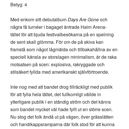
Betyg: 4
Med enkom sitt debutalbum
Days Are Gone
och
några få turnéer i bagaget äntrade Haim Arena-
tältet för att bjuda festivalbesökarna på en spelning
de sent skall glömma. För om de på skiva kan
framstå som något lågmälda och tillbakahållna av en
speciell känsla av storslagen minimalism, är de raka
motsatsen på scen: explosiva, rakryggade och
stilsäkert fyllda med amerikanskt självförtroende.
Inte nog med att bandet drog tillräckligt med publik
för att fylla hela tältet, det fullkomligt vällde in
ytterligare publik i en ständig ström och det känns
som bandet mycket väl hade fyllt ut en större scen.
Nu stog det folk ändå ut på vägen, över grässlätten
och handikappsramparna där folk stod för att kunna