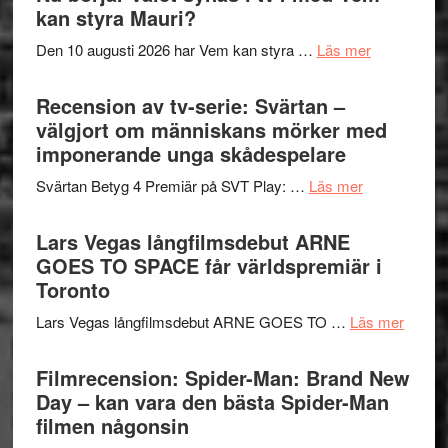
Shadow
kan styra Mauri?
teater
´s
om
Den 10 augusti 2026 har Vem kan styra …
Läs mer
Edge
Nu
–
börjar
Recension av tv-serie: Svärtan –
rolig
valet
välgjort om människans mörker med
och
synas
imponerande unga skådespelare
spännande
i
med
om
Svärtan Betyg 4 Premiär på SVT Play: …
Läs mer
tv4
en
Recension
med
Jackie
av
Lars Vegas långfilmsdebut ARNE
Vem
Chan
tv-
GOES TO SPACE får världspremiär i
kan
i
serie:
Toronto
styra
storform
Svärtan
Mauri?
om
Lars Vegas långfilmsdebut ARNE GOES TO …
Läs mer
–
Lars
välgjort
Vegas
Filmrecension: Spider-Man: Brand New
om
långfi
Day – kan vara den bästa Spider-Man
människans
ARNE
filmen någonsin
mörker
GOES