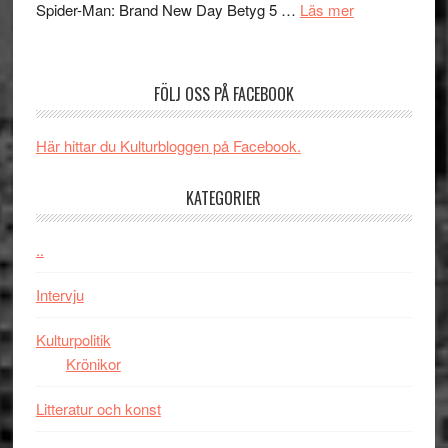
med
om
Spider-Man: Brand New Day Betyg 5 …
Läs mer
TO
imponerande
Filmrecension
SPAC
unga
Spider-
får
skådespelar
Man:
världs
FÖLJ OSS PÅ FACEBOOK
Brand
i
New
Toront
Här hittar du Kulturbloggen på Facebook.
Day
–
KATEGORIER
kan
vara
den
..
bästa
Intervju
Spider-
Man
Kulturpolitik
filmen
Krönikor
någonsin
Litteratur och konst