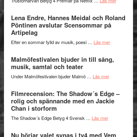
om
Trustorhärvan Betyg 4 Premiär på Netflix …
Läs mer
–
Filmrecens
I
Trustorhä
Lena Endre, Hannes Meidal och Roland
Delvis
–
Pöntinen avslutar Scensommar på
bortom
fascineran
Artipelag
genrens
spännand
vidsträckta
om
Efter en sommar fylld av musik, poesi …
Läs mer
och
terräng
Lena
ger
Endre,
Malmöfestivalen bjuder in till sång,
mycket
Hannes
musik, samtal och teater
att
Meidal
tänka
om
Under Malmöfestivalen bjuder Malmö …
Läs mer
och
på
Malmöfestiva
Roland
bjuder
Filmrecension: The Shadow´s Edge –
Pöntinen
in
rolig och spännande med en Jackie
avslutar
till
Chan i storform
Scensommar
sång,
på
om
The Shadow´s Edge Betyg 4 Svensk …
Läs mer
musik,
Artipelag
Filmrecension
samtal
The
Nu börjar valet synas i tv4 med Vem
och