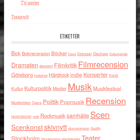
TV-serier
Toppnytt
ETIKETTER
Bok
Böcker
Bokrecension
Deckare
Debaser
Dokumentär
Dans
Filmrecension
Dramaten
Filmkritik
ekonomi
indie
Konserter
Göteborg
Hårdrock
Konst
Hultsfred
Musik
Kulturpolitik
Musikfestival
Kultur
Medier
Recension
Politik
Popmusik
Musikvideo
Opera
Scen
samhälle
Rockmusik
recensioner
rock
skivnytt
Scenkonst
skivrecension
Spotify
Teater
Stockholm
Stockholms stadsteater