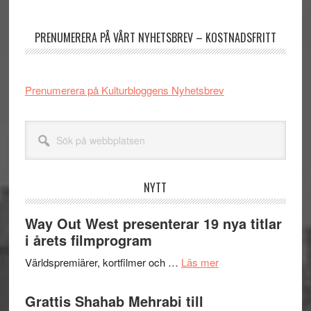
sidofält
PRENUMERERA PÅ VÅRT NYHETSBREV – KOSTNADSFRITT
Prenumerera på Kulturbloggens Nyhetsbrev
Sök
på
webbplatsen
NYTT
Way Out West presenterar 19 nya titlar
i årets filmprogram
om
Världspremiärer, kortfilmer och …
Läs mer
Way
Out
Grattis Shahab Mehrabi till