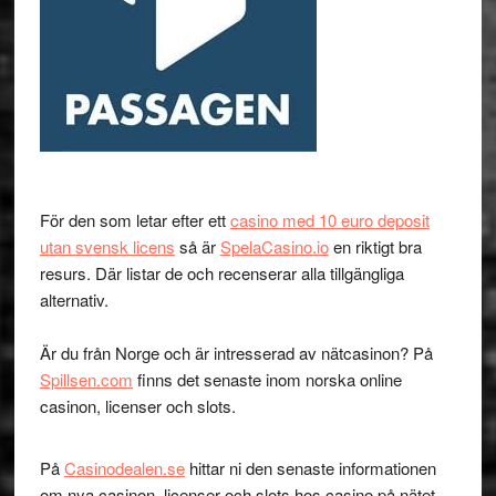
För den som letar efter ett
casino med 10 euro deposit
utan svensk licens
så är
SpelaCasino.io
en riktigt bra
resurs. Där listar de och recenserar alla tillgängliga
alternativ.
Är du från Norge och är intresserad av nätcasinon? På
Spillsen.com
finns det senaste inom norska online
casinon, licenser och slots.
På
Casinodealen.se
hittar ni den senaste informationen
om nya casinon, licenser och slots hos casino på nätet.