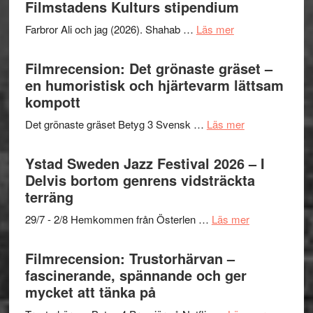
West
Filmstadens Kulturs stipendium
presenterar
om
Farbror Ali och jag (2026). Shahab …
Läs mer
19
Grattis
nya
Shahab
Filmrecension: Det grönaste gräset –
titlar
Mehrabi
en humoristisk och hjärtevarm lättsam
i
till
kompott
årets
Filmstadens
filmprogram
om
Det grönaste gräset Betyg 3 Svensk …
Läs mer
Kulturs
Filmrecension:
stipendium
Det
Ystad Sweden Jazz Festival 2026 – I
grönaste
Delvis bortom genrens vidsträckta
gräset
terräng
–
om
29/7 - 2/8 Hemkommen från Österlen …
Läs mer
en
Ystad
humoristisk
Sweden
Filmrecension: Trustorhärvan –
och
Jazz
fascinerande, spännande och ger
hjärtevarm
Festival
mycket att tänka på
lättsam
2026
kompott