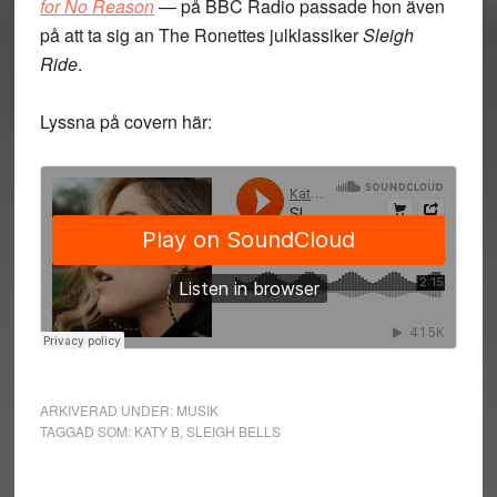
for No Reason
— på BBC Radio passade hon även
på att ta sig an The Ronettes julklassiker
Sleigh
Ride
.
Lyssna på covern här:
ARKIVERAD UNDER:
MUSIK
TAGGAD SOM:
KATY B
,
SLEIGH BELLS
Primärt