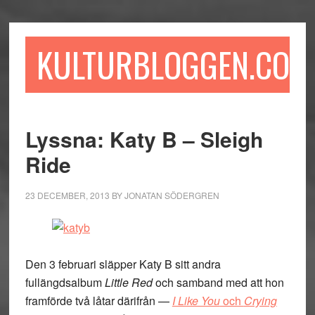
Hoppa
Hoppa
Hoppa
till
till
till
huvudinnehåll
det
sidfot
KULTURBLOGGEN.COM
primära
sidofältet
Lyssna: Katy B – Sleigh
Ride
23 DECEMBER, 2013
BY
JONATAN SÖDERGREN
Den 3 februari släpper Katy B sitt andra
fullängdsalbum
Little Red
och samband med att hon
framförde två låtar därifrån —
I Like You
och
Crying