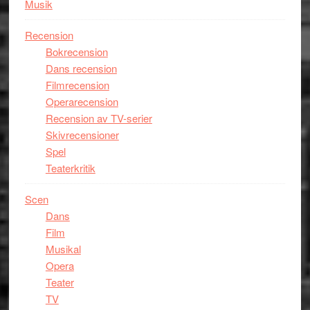
Musik
Recension
Bokrecension
Dans recension
Filmrecension
Operarecension
Recension av TV-serier
Skivrecensioner
Spel
Teaterkritik
Scen
Dans
Film
Musikal
Opera
Teater
TV