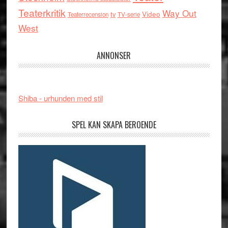
Teaterkritik
Way Out
tv
Video
Teaterrecension
TV-serie
West
ANNONSER
Shiba - urhunden med stil
SPEL KAN SKAPA BEROENDE