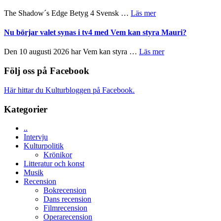
till
Scensommar
sång,
om
The Shadow´s Edge Betyg 4 Svensk …
Läs mer
på
musik,
Filmrecension:
Artipelag
samtal
The
Nu börjar valet synas i tv4 med Vem kan styra Mauri?
och
Shadow
teater
´s
om
Den 10 augusti 2026 har Vem kan styra …
Läs mer
Edge
Nu
–
börjar
Följ oss på Facebook
rolig
valet
och
synas
Här hittar du Kulturbloggen på Facebook.
spännande
i
med
tv4
Kategorier
en
med
Jackie
Vem
Chan
..
kan
i
Intervju
styra
storform
Kulturpolitik
Mauri?
Krönikor
Litteratur och konst
Musik
Recension
Bokrecension
Dans recension
Filmrecension
Operarecension