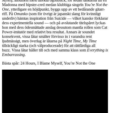
Myself
, albumets mest direkta ögonblick, för sedan tankarna till en
Madonna med hipster-cred medan klubbiga singeln
You’re Not the
One
, ytterligare en höjdpunkt, byggs upp av ett bedårande gitarr-
riff. På
Omanko
(som för övrigt är japanskt slang för kvinnligt
underliv) hämtas inspiration från Suicide — vilket kanske förklarar
dess experimentella sound — och på avslutande titelspåret lyckas
hon med dess ödesmättade anslag dessutom mantla rollen som Cat
Power-imitatör med relativt bra resultat. Annars är soundet
konsekvent, vissa låtar smälter förvisso in i varandra rent
ljudmässigt, men överlag är låtarna på
Night Time, My Time
tillräckligt starka (och välproducerade) för att rättfärdiga all
buzz. Vissa låtar håller till och med samma klass som
Everything is
Embarrassing
.
Bästa spår: 24 Hours, I Blame Myself, You’re Not the One