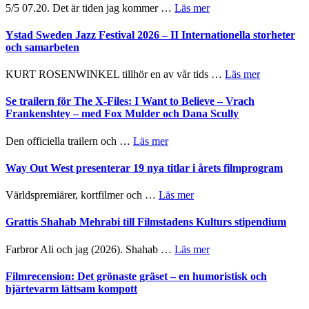
om
5/5 07.20. Det är tiden jag kommer …
Läs mer
Recension:
Håkan
Ystad Sweden Jazz Festival 2026 – II Internationella storheter
Hellström
och samarbeten
–
Huskvarna
om
KURT ROSENWINKEL tillhör en av vår tids …
Läs mer
Folkets
Ystad
Park
Sweden
Se trailern för The X-Files: I Want to Believe – Vrach
–
Jazz
Frankenshtey – med Fox Mulder och Dana Scully
en
Festival
helt
2026
om
Den officiella trailern och …
Läs mer
lysande
–
Se
kväll
II
trailern
Way Out West presenterar 19 nya titlar i årets filmprogram
Internatione
för
storheter
The
om
Världspremiärer, kortfilmer och …
Läs mer
och
X-
Way
samarbeten
Files:
Out
Grattis Shahab Mehrabi till Filmstadens Kulturs stipendium
I
West
Want
presenterar
om
Farbror Ali och jag (2026). Shahab …
Läs mer
to
19
Grattis
Believe
nya
Shahab
Filmrecension: Det grönaste gräset – en humoristisk och
–
titlar
Mehrabi
hjärtevarm lättsam kompott
Vrach
i
till
Frankenshtey
årets