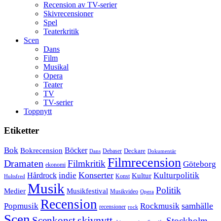
Recension av TV-serier
Skivrecensioner
Spel
Teaterkritik
Scen
Dans
Film
Musikal
Opera
Teater
TV
TV-serier
Toppnytt
Etiketter
Bok
Bokrecension
Böcker
Deckare
Debaser
Dokumentär
Dans
Filmrecension
Dramaten
Filmkritik
Göteborg
ekonomi
Konserter
Hårdrock
indie
Kulturpolitik
Kultur
Konst
Hultsfred
Musik
Politik
Musikfestival
Medier
Musikvideo
Opera
Recension
samhälle
Popmusik
Rockmusik
recensioner
rock
Scen
skivnytt
Scenkonst
Stockholm