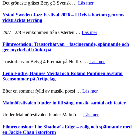
Filmstadens
–
om
Det grönaste gräset Betyg 3 Svensk …
Läs mer
filmprogram
Kulturs
med
Filmrecension:
stipendium
Fox
Det
Ystad Sweden Jazz Festival 2026 – I Delvis bortom genrens
Mulder
grönaste
vidsträckta terräng
och
gräset
Dana
–
om
29/7 - 2/8 Hemkommen från Österlen …
Läs mer
Scully
en
Ystad
humoristisk
Sweden
Filmrecension: Trustorhärvan – fascinerande, spännande och
och
Jazz
ger mycket att tänka på
hjärtevarm
Festival
lättsam
2026
om
Trustorhärvan Betyg 4 Premiär på Netflix …
Läs mer
kompott
–
Filmrecension:
I
Trustorhärvan
Lena Endre, Hannes Meidal och Roland Pöntinen avslutar
Delvis
–
Scensommar på Artipelag
bortom
fascinerande,
genrens
spännande
om
Efter en sommar fylld av musik, poesi …
Läs mer
vidsträckta
och
Lena
terräng
ger
Endre,
Malmöfestivalen bjuder in till sång, musik, samtal och teater
mycket
Hannes
att
Meidal
om
Under Malmöfestivalen bjuder Malmö …
Läs mer
tänka
och
Malmöfestivalen
på
Roland
bjuder
Filmrecension: The Shadow´s Edge – rolig och spännande med
Pöntinen
in
en Jackie Chan i storform
avslutar