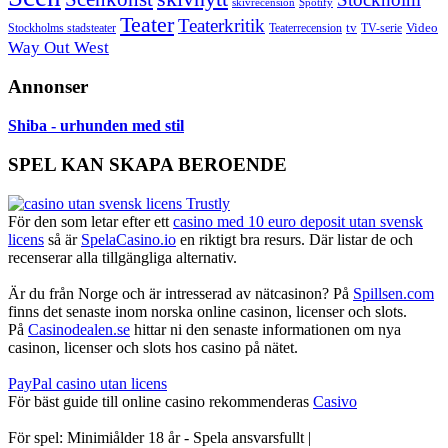
skivrecension
Spotify
Teater
Teaterkritik
Video
Stockholms stadsteater
tv
Teaterrecension
TV-serie
Way Out West
Annonser
Shiba - urhunden med stil
SPEL KAN SKAPA BEROENDE
För den som letar efter ett
casino med 10 euro deposit utan svensk
licens
så är
SpelaCasino.io
en riktigt bra resurs. Där listar de och
recenserar alla tillgängliga alternativ.
Är du från Norge och är intresserad av nätcasinon? På
Spillsen.com
finns det senaste inom norska online casinon, licenser och slots.
På
Casinodealen.se
hittar ni den senaste informationen om nya
casinon, licenser och slots hos casino på nätet.
PayPal casino utan licens
För bäst guide till online casino rekommenderas
Casivo
För spel: Minimiålder 18 år - Spela ansvarsfullt |