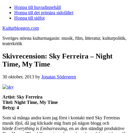
Hoppa till huvudinnehåll
Hoppa till det primära sidofältet
Hoppa till sidfot
Kulturbloggen.com
Sveriges största kulturmagasin: musik, film, litteratur, kulturpolitik,
teaterkritik
Skivrecension: Sky Ferreira – Night
Time, My Time
30 oktober, 2013
by
Jonatan Södergren
Artist: Sky Ferreira
Titel: Night Time, My Time
Betyg: 4
Som så många andra kom jag först i kontakt med Sky Ferreiras
musik ifjol, då jag klickade mig fram på någon blogg och
hörde
Everything is Embarrassing
, en av den ständigt produktive