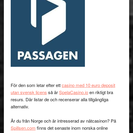
För den som letar efter ett
casino med 10 euro deposit
utan svensk licens
så är
SpelaCasino.io
en riktigt bra
resurs. Där listar de och recenserar alla tillgängliga
alternativ.
Är du från Norge och är intresserad av nätcasinon? På
Spillsen.com
finns det senaste inom norska online