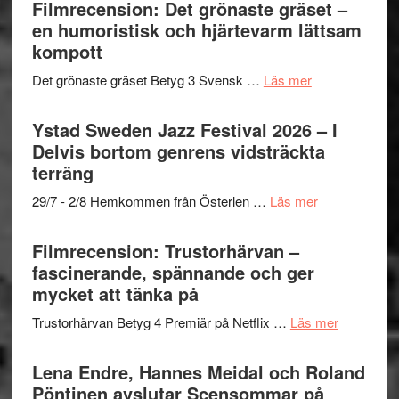
Shahab
Filmrecension: Det grönaste gräset –
titlar
Vrach
Mehrabi
en humoristisk och hjärtevarm lättsam
i
Frankenshtey
till
kompott
årets
–
Filmstadens
filmprogram
med
om
Det grönaste gräset Betyg 3 Svensk …
Läs mer
Kulturs
Fox
Filmrecension:
stipendium
Mulder
Det
Ystad Sweden Jazz Festival 2026 – I
och
grönaste
Delvis bortom genrens vidsträckta
Dana
gräset
terräng
Scully
–
om
29/7 - 2/8 Hemkommen från Österlen …
Läs mer
en
Ystad
humoristisk
Sweden
Filmrecension: Trustorhärvan –
och
Jazz
fascinerande, spännande och ger
hjärtevarm
Festival
mycket att tänka på
lättsam
2026
kompott
om
Trustorhärvan Betyg 4 Premiär på Netflix …
Läs mer
–
Filmrecens
I
Trustorhä
Lena Endre, Hannes Meidal och Roland
Delvis
–
Pöntinen avslutar Scensommar på
bortom