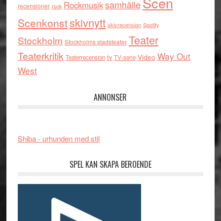
Scen
samhälle
Rockmusik
recensioner
rock
skivnytt
Scenkonst
skivrecension
Spotify
Teater
Stockholm
Stockholms stadsteater
Teaterkritik
Way Out
tv
Video
Teaterrecension
TV-serie
West
ANNONSER
Shiba - urhunden med stil
SPEL KAN SKAPA BEROENDE