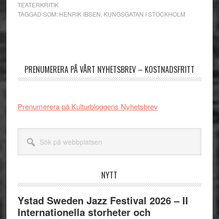
TEATERKRITIK
TAGGAD SOM:
HENRIK IBSEN
,
KUNGSGATAN I STOCKHOLM
Primärt
sidofält
PRENUMERERA PÅ VÅRT NYHETSBREV – KOSTNADSFRITT
Prenumerera på Kulturbloggens Nyhetsbrev
Sök
på
webbplatsen
NYTT
Ystad Sweden Jazz Festival 2026 – II
Internationella storheter och