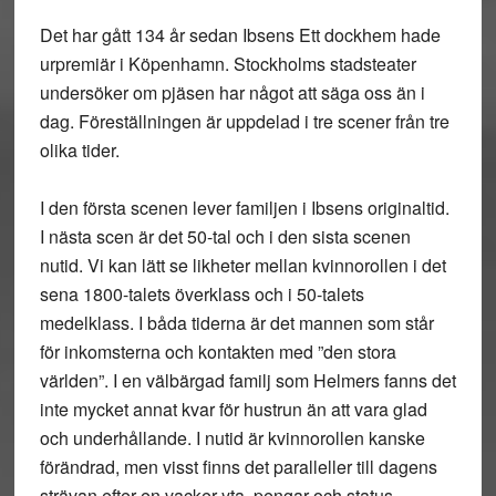
Det har gått 134 år sedan Ibsens Ett dockhem hade
urpremiär i Köpenhamn. Stockholms stadsteater
undersöker om pjäsen har något att säga oss än i
dag. Föreställningen är uppdelad i tre scener från tre
olika tider.
I den första scenen lever familjen i Ibsens originaltid.
I nästa scen är det 50-tal och i den sista scenen
nutid. Vi kan lätt se likheter mellan kvinnorollen i det
sena 1800-talets överklass och i 50-talets
medelklass. I båda tiderna är det mannen som står
för inkomsterna och kontakten med ”den stora
världen”. I en välbärgad familj som Helmers fanns det
inte mycket annat kvar för hustrun än att vara glad
och underhållande. I nutid är kvinnorollen kanske
förändrad, men visst finns det paralleller till dagens
strävan efter en vacker yta, pengar och status.