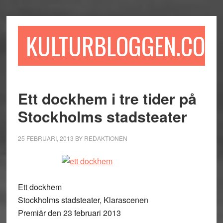
Hoppa
Hoppa
Hoppa
till
till
till
huvudinnehåll
det
sidfot
KULTURBLOGGEN.COM
primära
sidofältet
Ett dockhem i tre tider på
Stockholms stadsteater
25 FEBRUARI, 2013
BY
REDAKTIONEN
Ett dockhem
Stockholms stadsteater, Klarascenen
Premiär den 23 februari 2013