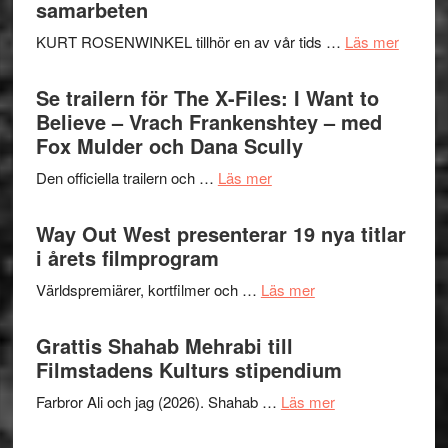
samarbeten
om
KURT ROSENWINKEL tillhör en av vår tids …
Läs mer
Ystad
Swede
Se trailern för The X-Files: I Want to
Jazz
Believe – Vrach Frankenshtey – med
Festiva
Fox Mulder och Dana Scully
2026
om
Den officiella trailern och …
Läs mer
–
Se
II
trailern
Way Out West presenterar 19 nya titlar
Internat
för
i årets filmprogram
storhet
The
och
om
Världspremiärer, kortfilmer och …
Läs mer
X-
samarb
Way
Files:
Out
Grattis Shahab Mehrabi till
I
West
Filmstadens Kulturs stipendium
Want
presenterar
to
om
Farbror Ali och jag (2026). Shahab …
Läs mer
19
Believe
Grattis
nya
–