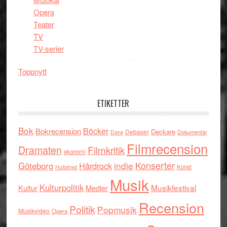
Opera
Teater
TV
TV-serier
Toppnytt
ETIKETTER
Bok
Böcker
Bokrecension
Deckare
Debaser
Dokumentär
Dans
Filmrecension
Dramaten
Filmkritik
ekonomi
indie
Konserter
Göteborg
Hårdrock
Konst
Hultsfred
Musik
Kulturpolitik
Musikfestival
Kultur
Medier
Recension
Politik
Popmusik
Musikvideo
Opera