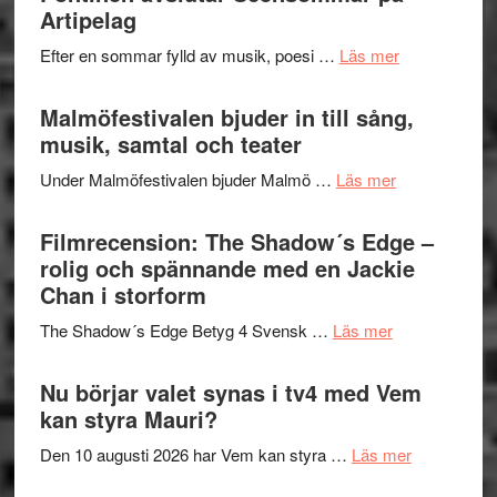
fascineran
Artipelag
genrens
spännand
vidsträckta
om
Efter en sommar fylld av musik, poesi …
Läs mer
och
terräng
Lena
ger
Endre,
Malmöfestivalen bjuder in till sång,
mycket
Hannes
musik, samtal och teater
att
Meidal
tänka
om
Under Malmöfestivalen bjuder Malmö …
Läs mer
och
på
Malmöfestiva
Roland
bjuder
Filmrecension: The Shadow´s Edge –
Pöntinen
in
rolig och spännande med en Jackie
avslutar
till
Chan i storform
Scensommar
sång,
på
om
The Shadow´s Edge Betyg 4 Svensk …
Läs mer
musik,
Artipelag
Filmrecension
samtal
The
Nu börjar valet synas i tv4 med Vem
och
Shadow
kan styra Mauri?
teater
´s
om
Den 10 augusti 2026 har Vem kan styra …
Läs mer
Edge
Nu
–