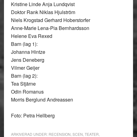
Kristine Linde Anja Lundqvist
Doktor Rank Niklas Hjulström
Niels Krogstad Gerhard Hoberstorfer
Anne-Marie Lena-Pia Bernhardsson
Helene Eva Rexed
Barn (lag 1):
Johanna Hintze
Jens Deneberg
Vilmer Geijer
Barn (lag 2):
Tea Stjärne
Odin Romanus
Morris Berglund Andreassen
Foto: Petra Hellberg
ARKIVERAD UNDER:
RECENSION
,
SCEN
,
TEATER
,