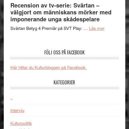
börjar
Recension av tv-serie: Svärtan –
rolig
valet
välgjort om människans mörker med
och
synas
imponerande unga skådespelare
spännande
i
med
om
Svärtan Betyg 4 Premiär på SVT Play: …
Läs mer
tv4
en
Recension
med
Jackie
av
Vem
Chan
tv-
kan
FÖLJ OSS PÅ FACEBOOK
i
serie:
styra
storform
Svärtan
Mauri?
Här hittar du Kulturbloggen på Facebook.
–
välgjort
KATEGORIER
om
människans
mörker
..
med
Intervju
imponerande
unga
Kulturpolitik
skådespelar