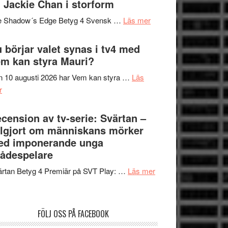
 Jackie Chan i storform
Scensommar
sång,
på
om
e Shadow´s Edge Betyg 4 Svensk …
Läs mer
musik,
Artipelag
Filmrecension:
samtal
The
 börjar valet synas i tv4 med
och
Shadow
m kan styra Mauri?
teater
´s
 10 augusti 2026 har Vem kan styra …
Läs
Edge
om
r
–
Nu
rolig
börjar
cension av tv-serie: Svärtan –
och
valet
lgjort om människans mörker
spännande
synas
ed imponerande unga
med
i
ådespelare
en
tv4
Jackie
om
rtan Betyg 4 Premiär på SVT Play: …
Läs mer
med
Chan
Recension
Vem
i
av
kan
storform
tv-
styra
FÖLJ OSS PÅ FACEBOOK
serie:
Mauri?