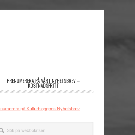
imärt
dofält
PRENUMERERA PÅ VÅRT NYHETSBREV –
KOSTNADSFRITT
numerera på Kulturbloggens Nyhetsbrev
k