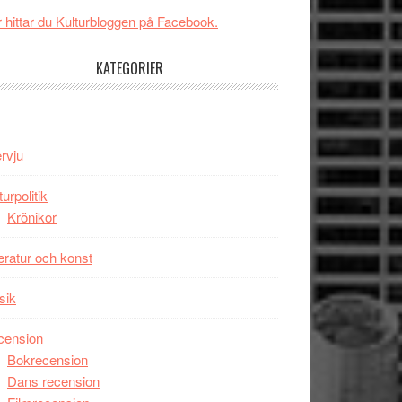
Svärtan
 hittar du Kulturbloggen på Facebook.
–
välgjort
KATEGORIER
om
människans
mörker
med
ervju
imponerande
unga
turpolitik
skådespelare
Krönikor
teratur och konst
sik
cension
Bokrecension
Dans recension