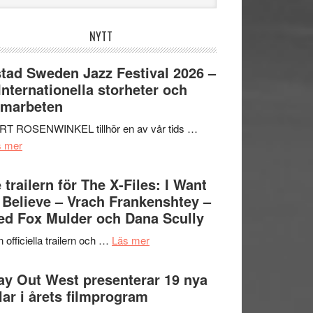
bplatsen
NYTT
tad Sweden Jazz Festival 2026 –
 Internationella storheter och
amarbeten
RT ROSENWINKEL tillhör en av vår tids …
om
s mer
Ystad
Sweden
 trailern för The X-Files: I Want
Jazz
 Believe – Vrach Frankenshtey –
Festival
d Fox Mulder och Dana Scully
2026
om
 officiella trailern och …
Läs mer
–
Se
II
trailern
y Out West presenterar 19 nya
Internationella
för
tlar i årets filmprogram
storheter
The
och