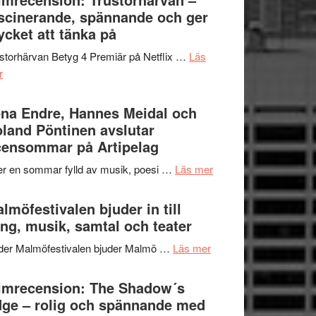
Jazz
scinerande, spännande och ger
hjärtevarm
Festival
cket att tänka på
lättsam
2026
kompott
storhärvan Betyg 4 Premiär på Netflix …
Läs
–
om
r
I
Filmrecension:
Delvis
Trustorhärvan
na Endre, Hannes Meidal och
bortom
–
land Pöntinen avslutar
genrens
fascinerande,
ensommar på Artipelag
vidsträckta
spännande
terräng
om
er en sommar fylld av musik, poesi …
Läs mer
och
Lena
ger
Endre,
lmöfestivalen bjuder in till
mycket
Hannes
ng, musik, samtal och teater
att
Meidal
tänka
om
der Malmöfestivalen bjuder Malmö …
Läs mer
och
på
Malmöfestivalen
Roland
bjuder
lmrecension: The Shadow´s
Pöntinen
in
ge – rolig och spännande med
avslutar
till