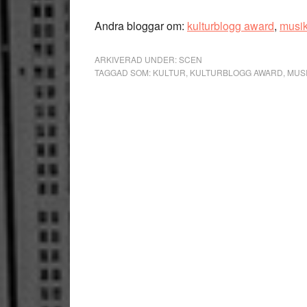
Andra bloggar om:
kulturblogg award
,
musi
ARKIVERAD UNDER:
SCEN
TAGGAD SOM:
KULTUR
,
KULTURBLOGG AWARD
,
MUS