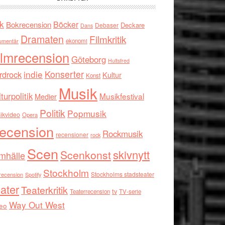
k
Böcker
Bokrecension
Deckare
Debaser
Dans
Dramaten
Filmkritik
umentär
ekonomi
ilmrecension
Göteborg
Hultsfred
indie
Konserter
rdrock
Kultur
Konst
Musik
turpolitik
Musikfestival
Medier
Politik
Popmusik
ikvideo
Opera
ecension
Rockmusik
recensioner
rock
Scen
skivnytt
Scenkonst
mhälle
Stockholm
Stockholms stadsteater
recension
Spotify
ater
Teaterkritik
tv
Teaterrecension
TV-serie
Way Out West
eo