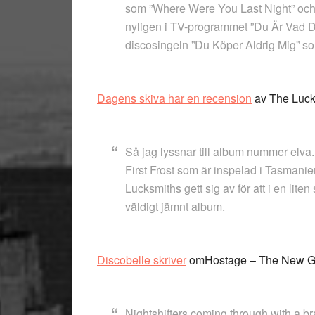
som ”Where Were You Last Night” och 
nyligen i TV-programmet ”Du Är Vad D
discosingeln ”Du Köper Aldrig Mig” 
Dagens skiva har en recension
av The Lucks
Så jag lyssnar till album nummer elva. N
First Frost som är inspelad i Tasmani
Lucksmiths gett sig av för att i en lit
väldigt jämnt album.
Discobelle skriver
omHostage – The New G
Nightshifters coming through with a br