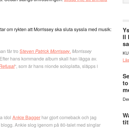
web
Ys
tar om rykten att Morrissey ska sluta syssla med musik:
II
s
man får tro
S
teven Patrick Morrissey
.
Morrissey
KU
. Efter hans kommande album skall han lägga av.
Lä
 Refusal
“, som är hans nionde soloplatta, släpps i
Se
to
me
Den
Wa
ra idol
Ankie Bagger
har gjort comeback och jag
ti
min blogg. Ankie slog igenom på 80-talet med singlar