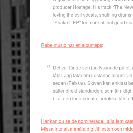
producer Hostage. His track “The New 
loving the evil vocals, shuffling drum
“Shake It EP” for more of that good stuf
Rebelmusic har ett albumtips
:
Det var länge sen jag lyssnade på e
låtar. Jag talar om Lucianos album “Jah
sedan (Feb 08). Skivan kan enklast bes
sätter direkt standarden, som är riktigt
bl.a. den fenomenala, heroiska låten “F
Här kan du se de nominerade i alla fem kate
Missa inte att anmäla dig till festen och mid