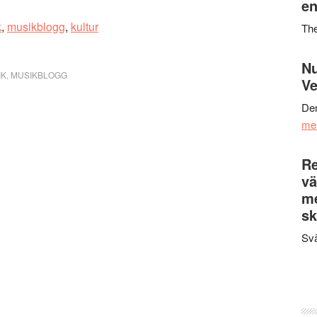
en
k
,
musikblogg
,
kultur
Th
Nu
IK
,
MUSIKBLOGG
Ve
Den
me
Re
vä
m
sk
Svä