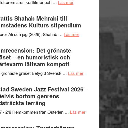
om
ldspremiärer, kortfilmer och …
Läs mer
X-
samarbeten
Way
Files:
Out
attis Shahab Mehrabi till
I
West
lmstadens Kulturs stipendium
Want
presenterar
to
om
bror Ali och jag (2026). Shahab …
Läs mer
19
Believe
Grattis
nya
–
Shahab
lmrecension: Det grönaste
titlar
Vrach
Mehrabi
äset – en humoristisk och
i
Frankenshtey
till
ärtevarm lättsam kompott
årets
–
Filmstadens
filmprogram
med
om
 grönaste gräset Betyg 3 Svensk …
Läs mer
Kulturs
Fox
Filmrecension:
stipendium
Mulder
Det
tad Sweden Jazz Festival 2026 –
och
grönaste
Delvis bortom genrens
Dana
gräset
dsträckta terräng
Scully
–
om
/7 - 2/8 Hemkommen från Österlen …
Läs mer
en
Ystad
humoristisk
Sweden
lmrecension: Trustorhärvan –
och