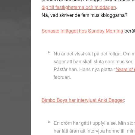
dig till festligheterna och middagen
.
Nå, vad skriver de fem musikbloggarna?
Senaste inlägget hos Sunday Morning
berät
Nu är det visst slut på det roliga. Om 
säger att han skall sluta som musiker
Påstår han. Hans nya platta “
Years of
februari.
Bimbo Boys har intervjuat Anki Bagger
:
En dröm har gått i uppfyllelse. Min sto
har fått äran att intervjua henne till 