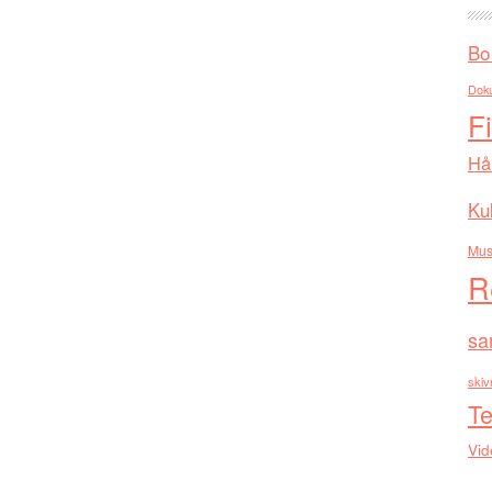
Bo
Dok
F
Hå
Kul
Mus
R
sa
skiv
Te
Vid