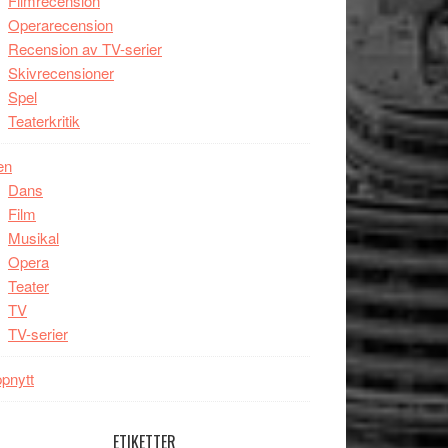
Filmrecension
Operarecension
Recension av TV-serier
Skivrecensioner
Spel
Teaterkritik
en
Dans
Film
Musikal
Opera
Teater
TV
TV-serier
pnytt
ETIKETTER