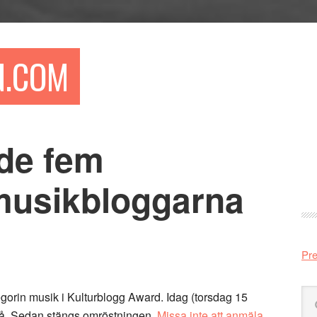
N.COM
 de fem
Pr
si
musikbloggarna
Pre
Sö
gorin musik i Kulturblogg Award. Idag (torsdag 15
på
a på. Sedan stängs omröstningen.
Missa inte att anmäla