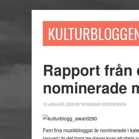
Hoppa
Hoppa
Hoppa
till
till
till
huvudinnehåll
det
sidfot
KULTURBLOGGE
primära
sidofältet
Rapport från
nominerade 
15 JANUARI, 2009
BY
ROSEMARI SÖDERGREN
Fem fina musikbloggar är nominerade i kate
januari) är det bara tre dagar kvar att röst