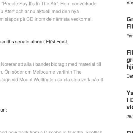
Vär
”People Say It’s In The Air”. Hon medverkade
u Äter” och är nu aktuell med den nya
Gr
som släpps på CD inom de närmsta veckorna!
Fi
Far
miths senate album: First Frost:
Fi
gr
oterar att alla i bandet bidragit med material till
hj
en. Ön söder om Melbourne varifrån The
Det
en stuga vid Mount Wellington samla sina verk på ett
Ys
I 
vi
un:
29
Fi
and new track from a Discobelle favorite, Scottish