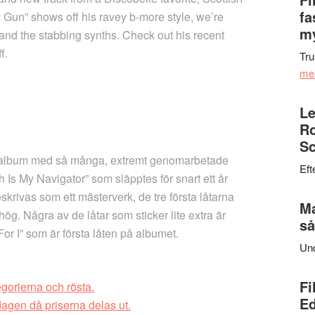
fa
Gun” shows off his ravey b-more style, we’re
my
s and the stabbing synths. Check out his recent
f.
Tru
me
Le
Ro
Sc
tt album med så många, extremt genomarbetade
Eft
 Is My Navigator” som släpptes för snart ett år
krivas som ett mästerverk, de tre första låtarna
Ma
 hög. Några av de låtar som sticker lite extra är
så
or I” som är första låten på albumet.
Un
Fi
gorierna och rösta.
Ed
dagen då priserna delas ut.