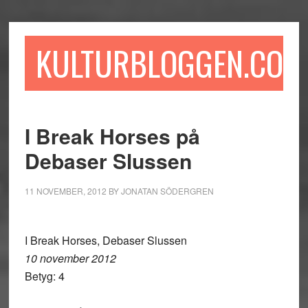
Hoppa
Hoppa
Hoppa
till
till
till
huvudinnehåll
det
sidfot
KULTURBLOGGEN.COM
primära
sidofältet
I Break Horses på
Debaser Slussen
11 NOVEMBER, 2012
BY
JONATAN SÖDERGREN
I Break Horses, Debaser Slussen
10 november 2012
Betyg: 4