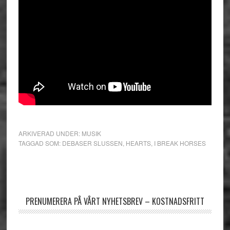
ARKIVERAD UNDER:
MUSIK
TAGGAD SOM:
DEBASER SLUSSEN
,
HEARTS
,
I BREAK HORSES
Primärt
sidofält
PRENUMERERA PÅ VÅRT NYHETSBREV – KOSTNADSFRITT