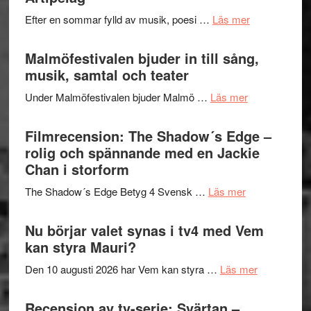
spännand
vidsträckta
om
Efter en sommar fylld av musik, poesi …
Läs mer
och
terräng
Lena
ger
Endre,
Malmöfestivalen bjuder in till sång,
mycket
Hannes
musik, samtal och teater
att
Meidal
tänka
om
Under Malmöfestivalen bjuder Malmö …
Läs mer
och
på
Malmöfestiva
Roland
bjuder
Filmrecension: The Shadow´s Edge –
Pöntinen
in
rolig och spännande med en Jackie
avslutar
till
Chan i storform
Scensommar
sång,
på
om
The Shadow´s Edge Betyg 4 Svensk …
Läs mer
musik,
Artipelag
Filmrecension
samtal
The
Nu börjar valet synas i tv4 med Vem
och
Shadow
kan styra Mauri?
teater
´s
om
Den 10 augusti 2026 har Vem kan styra …
Läs mer
Edge
Nu
–
börjar
Recension av tv-serie: Svärtan –
rolig