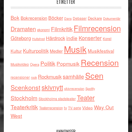
ETIKETTER
Bok
Böcker
Bokrecension
Deckare
Debaser
Dokumentär
Dans
Filmrecension
Dramaten
Filmkritik
ekonomi
indie
Konserter
Göteborg
Hårdrock
Konst
Hultsfred
Musik
Kulturpolitik
Musikfestival
Kultur
Medier
Recension
Politik
Popmusik
Musikvideo
Opera
Scen
samhälle
Rockmusik
recensioner
rock
skivnytt
Scenkonst
skivrecension
Spotify
Teater
Stockholm
Stockholms stadsteater
Teaterkritik
Way Out
tv
Video
Teaterrecension
TV-serie
West
ANNONSER