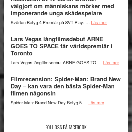
valet
välgjort om människans mörker med
och
synas
imponerande unga skådespelare
spännande
i
med
om
Svärtan Betyg 4 Premiär på SVT Play: …
Läs mer
tv4
en
Recension
med
Jackie
av
Lars Vegas långfilmsdebut ARNE
Vem
Chan
tv-
GOES TO SPACE får världspremiär i
kan
i
serie:
Toronto
styra
storform
Svärtan
Mauri?
om
Lars Vegas långfilmsdebut ARNE GOES TO …
Läs mer
–
Lars
välgjort
Vegas
Filmrecension: Spider-Man: Brand New
om
långfi
Day – kan vara den bästa Spider-Man
människans
ARNE
filmen någonsin
mörker
GOES
med
om
Spider-Man: Brand New Day Betyg 5 …
Läs mer
TO
imponerande
Filmrecension
SPAC
unga
Spider-
får
skådespelar
Man:
världs
FÖLJ OSS PÅ FACEBOOK
Brand