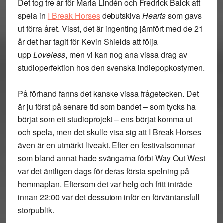
Det tog tre år för Maria Lindén och Fredrick Balck att
spela in
I Break Horses
debutskiva
Hearts
som gavs
ut förra året. Visst, det är ingenting jämfört med de 21
år det har tagit för Kevin Shields att följa
upp
Loveless
, men vi kan nog ana vissa drag av
studioperfektion hos den svenska indiepopkostymen.
På förhand fanns det kanske vissa frågetecken. Det
är ju först på senare tid som bandet – som tycks ha
börjat som ett studioprojekt – ens börjat komma ut
och spela, men det skulle visa sig att I Break Horses
även är en utmärkt liveakt. Efter en festivalsommar
som bland annat hade svängarna förbi Way Out West
var det äntligen dags för deras första spelning på
hemmaplan. Eftersom det var helg och fritt inträde
innan 22:00 var det dessutom inför en förväntansfull
storpublik.