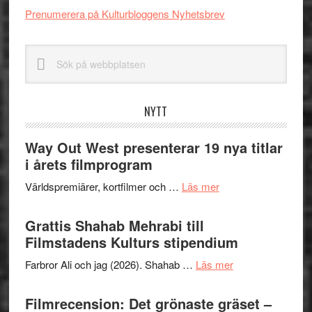
Prenumerera på Kulturbloggens Nyhetsbrev
Sök
på
webbplatsen
NYTT
Way Out West presenterar 19 nya titlar
i årets filmprogram
om
Världspremiärer, kortfilmer och …
Läs mer
Way
Out
Grattis Shahab Mehrabi till
West
Filmstadens Kulturs stipendium
presenterar
om
Farbror Ali och jag (2026). Shahab …
Läs mer
19
Grattis
nya
Shahab
Filmrecension: Det grönaste gräset –
titlar