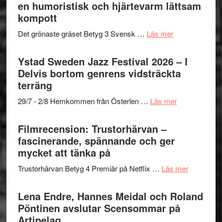
Mehrabi
en humoristisk och hjärtevarm lättsam
i
till
kompott
årets
Filmstadens
filmprogram
om
Det grönaste gräset Betyg 3 Svensk …
Läs mer
Kulturs
Filmrecension:
stipendium
Det
Ystad Sweden Jazz Festival 2026 – I
grönaste
Delvis bortom genrens vidsträckta
gräset
terräng
–
om
29/7 - 2/8 Hemkommen från Österlen …
Läs mer
en
Ystad
humoristisk
Sweden
Filmrecension: Trustorhärvan –
och
Jazz
fascinerande, spännande och ger
hjärtevarm
Festival
mycket att tänka på
lättsam
2026
kompott
om
Trustorhärvan Betyg 4 Premiär på Netflix …
Läs mer
–
Filmrecens
I
Trustorhä
Lena Endre, Hannes Meidal och Roland
Delvis
–
Pöntinen avslutar Scensommar på
bortom
fascineran
Artipelag
genrens