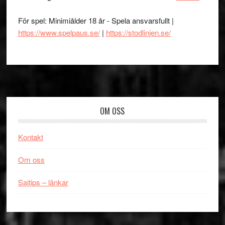
För spel: Minimiålder 18 år - Spela ansvarsfullt |
https://www.spelpaus.se/
|
https://stodlinjen.se/
Footer
OM OSS
Kontakt
Om oss
Sajtips – länkar