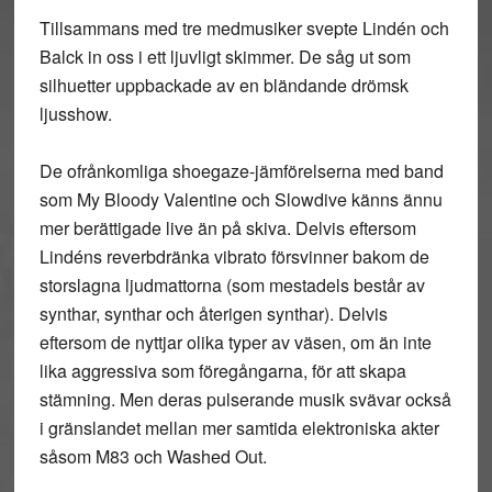
Tillsammans med tre medmusiker svepte Lindén och
Balck in oss i ett ljuvligt skimmer. De såg ut som
silhuetter uppbackade av en bländande drömsk
ljusshow.
De ofrånkomliga shoegaze-jämförelserna med band
som My Bloody Valentine och Slowdive känns ännu
mer berättigade live än på skiva. Delvis eftersom
Lindéns reverbdränka vibrato försvinner bakom de
storslagna ljudmattorna (som mestadels består av
synthar, synthar och återigen synthar). Delvis
eftersom de nyttjar olika typer av väsen, om än inte
lika aggressiva som föregångarna, för att skapa
stämning. Men deras pulserande musik svävar också
i gränslandet mellan mer samtida elektroniska akter
såsom M83 och Washed Out.