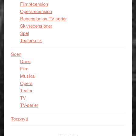
Filmrecension
Operarecension
Recension av TV-serier
Skivrecensioner
Spel
Teaterkritik
Scen
Dans
Film
Musikal
Opera
Teater
TV
TV-serier
Toppnytt