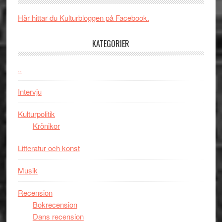
i
New
Toront
Här hittar du Kulturbloggen på Facebook.
Day
–
KATEGORIER
kan
vara
den
..
bästa
Intervju
Spider-
Man
Kulturpolitik
filmen
Krönikor
någonsin
Litteratur och konst
Musik
Recension
Bokrecension
Dans recension