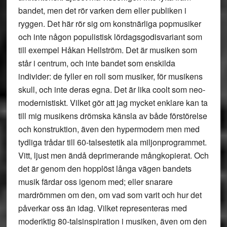
bandet, men det rör varken dem eller publiken i
ryggen. Det här rör sig om konstnärliga popmusiker
och inte någon populistisk lördagsgodisvariant som
till exempel Håkan Hellström. Det är musiken som
står i centrum, och inte bandet som enskilda
individer: de fyller en roll som musiker, för musikens
skull, och inte deras egna. Det är lika coolt som neo-
modernistiskt. Vilket gör att jag mycket enklare kan ta
till mig musikens drömska känsla av både förstörelse
och konstruktion, även den hypermodern men med
tydliga trådar till 60-talsestetik ala miljonprogrammet.
Vitt, ljust men ändå deprimerande mångkopierat. Och
det är genom den hopplöst långa vägen bandets
musik färdar oss igenom med; eller snarare
mardrömmen om den, om vad som varit och hur det
påverkar oss än idag. Vilket representeras med
moderiktig 80-talsinspiration i musiken, även om den