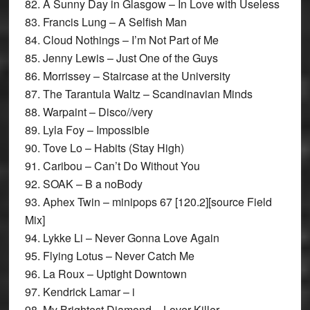
82. A Sunny Day in Glasgow – In Love with Useless
83. Francis Lung – A Selfish Man
84. Cloud Nothings – I’m Not Part of Me
85. Jenny Lewis – Just One of the Guys
86. Morrissey – Staircase at the University
87. The Tarantula Waltz – Scandinavian Minds
88. Warpaint – Disco//very
89. Lyla Foy – Impossible
90. Tove Lo – Habits (Stay High)
91. Caribou – Can’t Do Without You
92. SOAK – B a noBody
93. Aphex Twin – minipops 67 [120.2][source Field
Mix]
94. Lykke Li – Never Gonna Love Again
95. Flying Lotus – Never Catch Me
96. La Roux – Uptight Downtown
97. Kendrick Lamar – i
98. My Brightest Diamond – Lover Killer