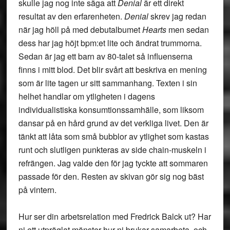
skulle jag nog inte säga att
Denial
är ett direkt
resultat av den erfarenheten.
Denial
skrev jag redan
när jag höll på med debutalbumet
Hearts
men sedan
dess har jag höjt bpm:et lite och ändrat trummorna.
Sedan är jag ett barn av 80-talet så influenserna
finns i mitt blod. Det blir svårt att beskriva en mening
som är lite tagen ur sitt sammanhang. Texten i sin
helhet handlar om ytligheten i dagens
individualistiska konsumtionssamhälle, som liksom
dansar på en hård grund av det verkliga livet. Den är
tänkt att låta som små bubblor av ytlighet som kastas
runt och slutligen punkteras av side chain-muskeln i
refrängen. Jag valde den för jag tyckte att sommaren
passade för den. Resten av skivan gör sig nog bäst
på vintern.
Hur ser din arbetsrelation med Fredrick Balck ut? Har
ni ett utpräglat mönster hur ni brukar samarbeta, och