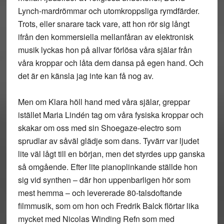
Lynch-mardrömmar och utomkroppsliga rymdfärder.
Trots, eller snarare tack vare, att hon rör sig långt
ifrån den kommersiella mellanfåran av elektronisk
musik lyckas hon på allvar förlösa våra själar från
våra kroppar och låta dem dansa på egen hand. Och
det är en känsla jag inte kan få nog av.
Men om Klara höll hand med våra själar, greppar
istället Maria Lindén tag om våra fysiska kroppar och
skakar om oss med sin Shoegaze-electro som
sprudlar av såväl glädje som dans. Tyvärr var ljudet
lite väl lågt till en början, men det styrdes upp ganska
så omgående. Efter lite pianoplinkande ställde hon
sig vid synthen – där hon uppenbarligen hör som
mest hemma – och levererade 80-talsdoftande
filmmusik, som om hon och Fredrik Balck flörtar lika
mycket med Nicolas Winding Refn som med