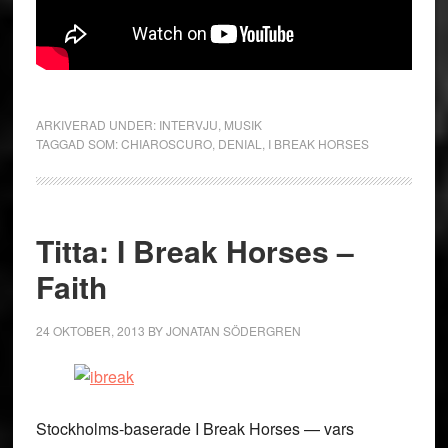
ARKIVERAD UNDER:
INTERVJU
,
MUSIK
TAGGAD SOM:
CHIAROSCURO
,
DENIAL
,
I BREAK HORSES
Titta: I Break Horses –
Faith
24 OKTOBER, 2013
BY
JONATAN SÖDERGREN
Stockholms-baserade I Break Horses — vars