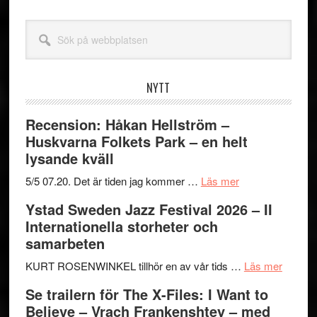
Sök
på
webbplatsen
NYTT
Recension: Håkan Hellström –
Huskvarna Folkets Park – en helt
lysande kväll
om
5/5 07.20. Det är tiden jag kommer …
Läs mer
Recension:
Ystad Sweden Jazz Festival 2026 – II
Håkan
Internationella storheter och
Hellström
samarbeten
–
Huskvarna
om
KURT ROSENWINKEL tillhör en av vår tids …
Läs mer
Folkets
Ystad
Se trailern för The X-Files: I Want to
Park
Swede
Believe – Vrach Frankenshtey – med
–
Jazz