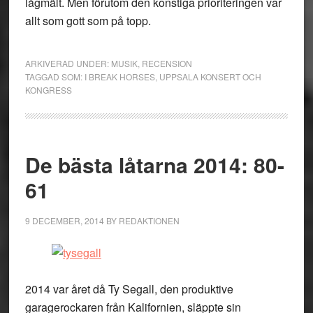
lågmält. Men förutom den konstiga prioriteringen var
allt som gott som på topp.
ARKIVERAD UNDER:
MUSIK
,
RECENSION
TAGGAD SOM:
I BREAK HORSES
,
UPPSALA KONSERT OCH
KONGRESS
De bästa låtarna 2014: 80-
61
9 DECEMBER, 2014
BY
REDAKTIONEN
2014 var året då Ty Segall, den produktive
garagerockaren från Kalifornien, släppte sin