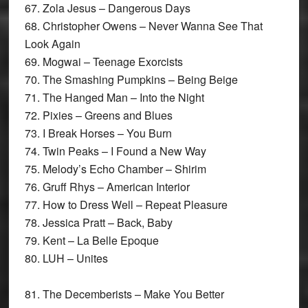
67. Zola Jesus – Dangerous Days
68. Christopher Owens – Never Wanna See That
Look Again
69. Mogwai – Teenage Exorcists
70. The Smashing Pumpkins – Being Beige
71. The Hanged Man – Into the Night
72. Pixies – Greens and Blues
73. I Break Horses – You Burn
74. Twin Peaks – I Found a New Way
75. Melody’s Echo Chamber – Shirim
76. Gruff Rhys – American Interior
77. How to Dress Well – Repeat Pleasure
78. Jessica Pratt – Back, Baby
79. Kent – La Belle Epoque
80. LUH – Unites
81. The Decemberists – Make You Better