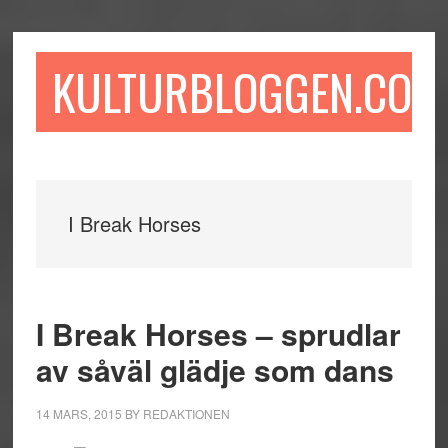
Hoppa
Hoppa
Hoppa
till
till
till
huvudinnehåll
det
sidfot
KULTURBLOGGEN.COM
primära
sidofältet
I Break Horses
I Break Horses – sprudlar
av såväl glädje som dans
14 MARS, 2015
BY
REDAKTIONEN