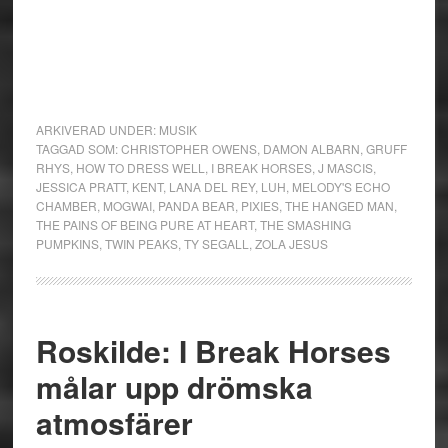
ARKIVERAD UNDER:
MUSIK
TAGGAD SOM:
CHRISTOPHER OWENS
,
DAMON ALBARN
,
GRUFF
RHYS
,
HOW TO DRESS WELL
,
I BREAK HORSES
,
J MASCIS
,
JESSICA PRATT
,
KENT
,
LANA DEL REY
,
LUH
,
MELODY'S ECHO
CHAMBER
,
MOGWAI
,
PANDA BEAR
,
PIXIES
,
THE HANGED MAN
,
THE PAINS OF BEING PURE AT HEART
,
THE SMASHING
PUMPKINS
,
TWIN PEAKS
,
TY SEGALL
,
ZOLA JESUS
Roskilde: I Break Horses
målar upp drömska
atmosfärer