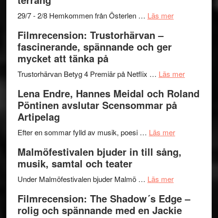
Mulder
gräset
och
–
om
29/7 - 2/8 Hemkommen från Österlen …
Läs mer
Dana
en
Ystad
Filmrecension: Trustorhärvan –
Scully
humoristisk
Sweden
fascinerande, spännande och ger
och
Jazz
mycket att tänka på
hjärtevarm
Festival
lättsam
2026
om
Trustorhärvan Betyg 4 Premiär på Netflix …
Läs mer
kompott
–
Filmrecens
Lena Endre, Hannes Meidal och Roland
I
Trustorhä
Pöntinen avslutar Scensommar på
Delvis
–
Artipelag
bortom
fascineran
genrens
om
spännand
Efter en sommar fylld av musik, poesi …
Läs mer
vidsträckta
Lena
och
Malmöfestivalen bjuder in till sång,
terräng
Endre,
ger
musik, samtal och teater
Hannes
mycket
om
Meidal
att
Under Malmöfestivalen bjuder Malmö …
Läs mer
Malmöfestiva
och
tänka
Filmrecension: The Shadow´s Edge –
bjuder
Roland
på
rolig och spännande med en Jackie
in
Pöntinen