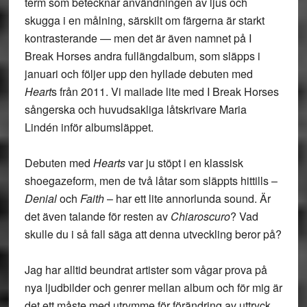
term som betecknar användningen av ljus och
skugga i en målning, särskilt om färgerna är starkt
kontrasterande — men det är även namnet på I
Break Horses andra fullängdalbum, som släpps i
januari och följer upp den hyllade debuten med
Heart
s från 2011. Vi mailade lite med I Break Horses
sångerska och huvudsakliga låtskrivare Maria
Lindén inför albumsläppet.
Debuten med
Hearts
var ju stöpt i en klassisk
shoegazeform, men de två låtar som släppts hittills –
Denial
och
Faith
– har ett lite annorlunda sound. Är
det även talande för resten av
Chiaroscuro
? Vad
skulle du i så fall säga att denna utveckling beror på?
Jag har alltid beundrat artister som vågar prova på
nya ljudbilder och genrer mellan album och för mig är
det ett måste med utrymme för förändring av uttryck