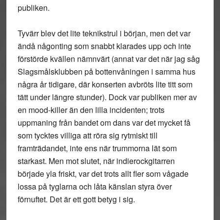
publiken.
Tyvärr blev det lite teknikstrul i början, men det var
ändå någonting som snabbt klarades upp och inte
förstörde kvällen nämnvärt (annat var det när jag såg
Slagsmålsklubben på bottenvåningen i samma hus
några år tidigare, där konserten avbröts lite titt som
tätt under längre stunder). Dock var publiken mer av
en mood-killer än den lilla incidenten; trots
uppmaning från bandet om dans var det mycket få
som tycktes villiga att röra sig rytmiskt till
framträdandet, inte ens när trummorna lät som
starkast. Men mot slutet, när indierockgitarren
började yla friskt, var det trots allt fler som vågade
lossa på tyglarna och låta känslan styra över
förnuftet. Det är ett gott betyg i sig.