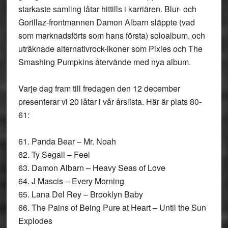
starkaste samling låtar hittills i karriären. Blur- och
Gorillaz-frontmannen Damon Albarn släppte (vad
som marknadsförts som hans första) soloalbum, och
uträknade alternativrock-ikoner som Pixies och The
Smashing Pumpkins återvände med nya album.
Varje dag fram till fredagen den 12 december
presenterar vi 20 låtar i vår årslista. Här är plats 80-
61:
61. Panda Bear – Mr. Noah
62. Ty Segall – Feel
63. Damon Albarn – Heavy Seas of Love
64. J Mascis – Every Morning
65. Lana Del Rey – Brooklyn Baby
66. The Pains of Being Pure at Heart – Until the Sun
Explodes