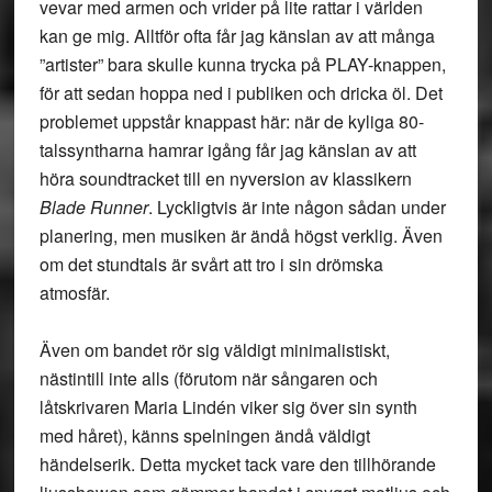
vevar med armen och vrider på lite rattar i världen
kan ge mig. Alltför ofta får jag känslan av att många
”artister” bara skulle kunna trycka på PLAY-knappen,
för att sedan hoppa ned i publiken och dricka öl. Det
problemet uppstår knappast här: när de kyliga 80-
talssyntharna hamrar igång får jag känslan av att
höra soundtracket till en nyversion av klassikern
Blade Runner
. Lyckligtvis är inte någon sådan under
planering, men musiken är ändå högst verklig. Även
om det stundtals är svårt att tro i sin drömska
atmosfär.
Även om bandet rör sig väldigt minimalistiskt,
nästintill inte alls (förutom när sångaren och
låtskrivaren Maria Lindén viker sig över sin synth
med håret), känns spelningen ändå väldigt
händelserik. Detta mycket tack vare den tillhörande