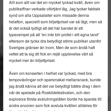
Allt som allt var det en mycket lyckad kväll, även om
publiksiffran verkade oförtjänt låg. Jag tycker faktiskt
synd om alla Uppsalaiter som missade denna
helafton, speciellt som biljettpriset var så lågt, men så
är det också tydligt att det här bandet är ett
typexempel på att ”en inte blir profet i sitt egna land”
eftersom de tycks dra betydligt större publiker utanför
Sveriges gränser än inom. Men de som ändå haft
vettet att ta sig dit fick en rejäl upplevelse värt så
mycket mer än biljettpriset.
Även om konserten i helhet var lyckad, med bra
tempoväxlingar och sparsmakat mellansnack, kunde
jag ändå känna att det var betydligt bättre drag i dem
när de spelade på Roskildefestivalen, och den
explosiva första avslutningslåten borde ha sparats till
andra encoren som fick avsluta kvällen alldeles för