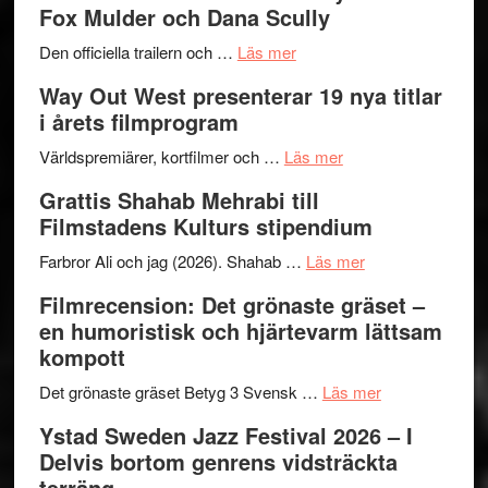
Fox Mulder och Dana Scully
en
Festiva
om
helt
2026
Den officiella trailern och …
Läs mer
Se
lysande
–
Way Out West presenterar 19 nya titlar
trailern
kväll
II
i årets filmprogram
för
Internat
The
om
storhet
Världspremiärer, kortfilmer och …
Läs mer
X-
Way
och
Grattis Shahab Mehrabi till
Files:
Out
samarb
Filmstadens Kulturs stipendium
I
West
Want
presenterar
om
Farbror Ali och jag (2026). Shahab …
Läs mer
to
19
Grattis
Filmrecension: Det grönaste gräset –
Believe
nya
Shahab
en humoristisk och hjärtevarm lättsam
–
titlar
Mehrabi
kompott
Vrach
i
till
Frankenshtey
årets
Filmstadens
om
Det grönaste gräset Betyg 3 Svensk …
Läs mer
–
filmprogram
Kulturs
Filmrecension:
Ystad Sweden Jazz Festival 2026 – I
med
stipendium
Det
Delvis bortom genrens vidsträckta
Fox
grönaste
terräng