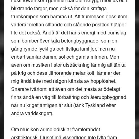
ljusshowen som gömmer bandet i snyggt motljus och
blixtrande färger, men också för den kraftiga
trumkompen som hamras ut. Att trummisen dessutom
varierar mellan sittande och stående position hjälper
lite det också. Ändå är det hans energi med trumslag
som bomber över kala betongbyggnader som en
gång rymde lyckliga och livliga familjer, men nu
enbart samlar damm, sot och gamla minnen. Men
även om musiken i stor utsträckning får mig att tänka
på krig och dess tillhörande melankoli, lämnar den
mig ändå inte med någon känsla av hopplöshet.
Snarare tvärtom: att även om det mesta är ödelagt
finns ändå en väg till förbättring och återuppbyggnad
när nu kriget äntligen är slut (tänk Tyskland efter
andra världskriget).
Om musiken är melodisk är framförandet
arkitektorisk. Ljuset må visserligen inte lyfta fram