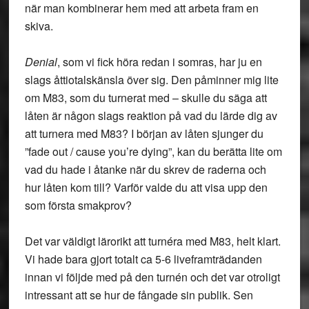
när man kombinerar hem med att arbeta fram en
skiva.
Denial
, som vi fick höra redan i somras, har ju en
slags åttiotalskänsla över sig. Den påminner mig lite
om M83, som du turnerat med – skulle du säga att
låten är någon slags reaktion på vad du lärde dig av
att turnera med M83? I början av låten sjunger du
”fade out / cause you’re dying”, kan du berätta lite om
vad du hade i åtanke när du skrev de raderna och
hur låten kom till? Varför valde du att visa upp den
som första smakprov?
Det var väldigt lärorikt att turnéra med M83, helt klart.
Vi hade bara gjort totalt ca 5-6 liveframträdanden
innan vi följde med på den turnén och det var otroligt
intressant att se hur de fångade sin publik. Sen