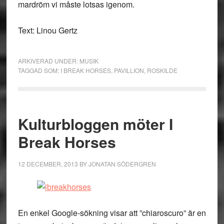
mardröm vi måste lotsas igenom.
Text: Linou Gertz
ARKIVERAD UNDER:
MUSIK
TAGGAD SOM:
I BREAK HORSES
,
PAVILLION
,
ROSKILDE
Kulturbloggen möter I
Break Horses
12 DECEMBER, 2013
BY
JONATAN SÖDERGREN
En enkel Google-sökning visar att ”chiaroscuro” är en