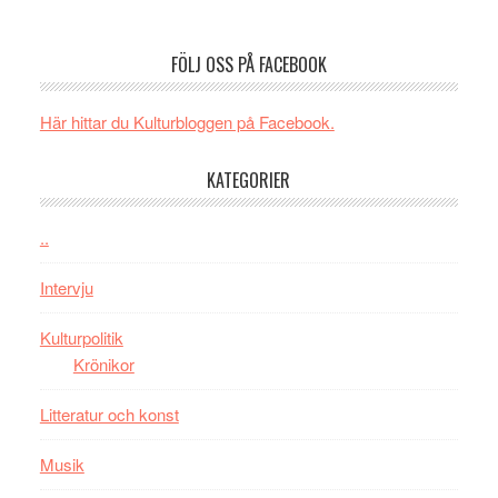
SPAC
unga
Spider-
får
skådespelar
Man:
världs
FÖLJ OSS PÅ FACEBOOK
Brand
i
New
Toront
Här hittar du Kulturbloggen på Facebook.
Day
–
KATEGORIER
kan
vara
den
..
bästa
Intervju
Spider-
Man
Kulturpolitik
filmen
Krönikor
någonsin
Litteratur och konst
Musik