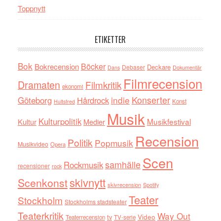
Toppnytt
ETIKETTER
Bok
Böcker
Bokrecension
Deckare
Debaser
Dokumentär
Dans
Filmrecension
Dramaten
Filmkritik
ekonomi
indie
Konserter
Göteborg
Hårdrock
Konst
Hultsfred
Musik
Kulturpolitik
Musikfestival
Kultur
Medier
Recension
Politik
Popmusik
Musikvideo
Opera
Scen
samhälle
Rockmusik
recensioner
rock
skivnytt
Scenkonst
skivrecension
Spotify
Teater
Stockholm
Stockholms stadsteater
Teaterkritik
Way Out
tv
Video
Teaterrecension
TV-serie