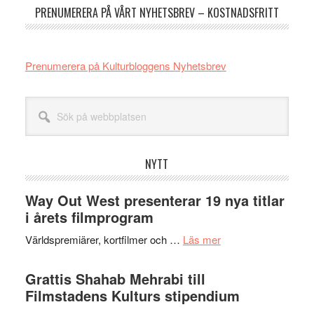
PRENUMERERA PÅ VÅRT NYHETSBREV – KOSTNADSFRITT
Prenumerera på Kulturbloggens Nyhetsbrev
Sök
på
webbplatsen
NYTT
Way Out West presenterar 19 nya titlar
i årets filmprogram
om
Världspremiärer, kortfilmer och …
Läs mer
Way
Out
Grattis Shahab Mehrabi till
West
Filmstadens Kulturs stipendium
presenterar