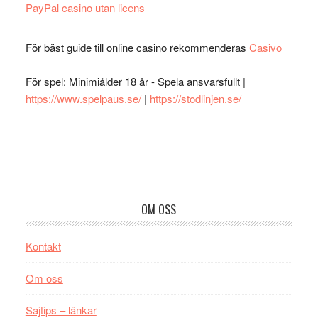
PayPal casino utan licens
För bäst guide till online casino rekommenderas
Casivo
För spel: Minimiålder 18 år - Spela ansvarsfullt |
https://www.spelpaus.se/
|
https://stodlinjen.se/
Footer
OM OSS
Kontakt
Om oss
Sajtips – länkar