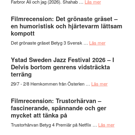
om
Farbror Ali och jag (2026). Shahab …
Läs mer
19
Grattis
nya
Shahab
Filmrecension: Det grönaste gräset –
titlar
Mehrabi
en humoristisk och hjärtevarm lättsam
i
till
kompott
årets
Filmstadens
filmprogram
om
Det grönaste gräset Betyg 3 Svensk …
Läs mer
Kulturs
Filmrecension:
stipendium
Det
Ystad Sweden Jazz Festival 2026 – I
grönaste
Delvis bortom genrens vidsträckta
gräset
terräng
–
om
29/7 - 2/8 Hemkommen från Österlen …
Läs mer
en
Ystad
humoristisk
Sweden
Filmrecension: Trustorhärvan –
och
Jazz
fascinerande, spännande och ger
hjärtevarm
Festival
mycket att tänka på
lättsam
2026
kompott
om
Trustorhärvan Betyg 4 Premiär på Netflix …
Läs mer
–
Filmrecens
I