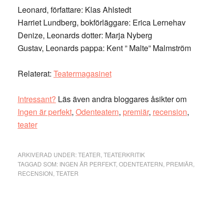
Leonard, författare: Klas Ahlstedt
Harriet Lundberg, bokförläggare: Erica Lernehav
Denize, Leonards dotter: Marja Nyberg
Gustav, Leonards pappa: Kent ” Malte” Malmström
Relaterat:
Teatermagasinet
Intressant?
Läs även andra bloggares åsikter om
Ingen är perfekt
,
Odenteatern
,
premiär
,
recension
,
teater
ARKIVERAD UNDER:
TEATER
,
TEATERKRITIK
TAGGAD SOM:
INGEN ÄR PERFEKT
,
ODENTEATERN
,
PREMIÄR
,
RECENSION
,
TEATER
Primärt
sidofält