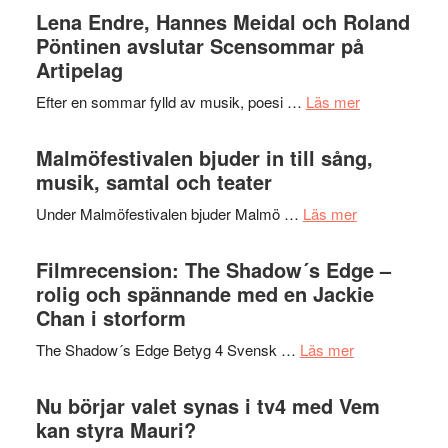
Trustorhä
Lena Endre, Hannes Meidal och Roland
Delvis
–
Pöntinen avslutar Scensommar på
bortom
fascineran
Artipelag
genrens
spännand
vidsträckta
om
Efter en sommar fylld av musik, poesi …
Läs mer
och
terräng
Lena
ger
Endre,
Malmöfestivalen bjuder in till sång,
mycket
Hannes
musik, samtal och teater
att
Meidal
tänka
om
Under Malmöfestivalen bjuder Malmö …
Läs mer
och
på
Malmöfestiva
Roland
bjuder
Filmrecension: The Shadow´s Edge –
Pöntinen
in
rolig och spännande med en Jackie
avslutar
till
Chan i storform
Scensommar
sång,
på
om
The Shadow´s Edge Betyg 4 Svensk …
Läs mer
musik,
Artipelag
Filmrecension
samtal
The
Nu börjar valet synas i tv4 med Vem
och
Shadow
kan styra Mauri?
teater
´s