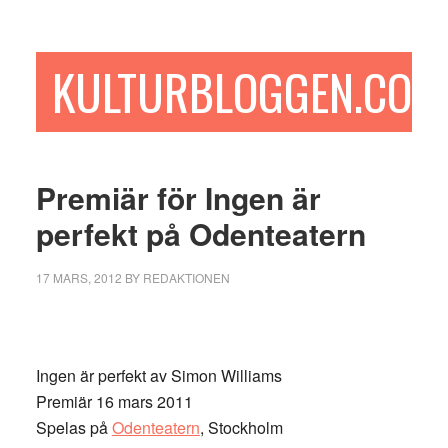
Hoppa
Hoppa
Hoppa
till
till
till
huvudinnehåll
det
sidfot
KULTURBLOGGEN.COM
primära
sidofältet
Premiär för Ingen är
perfekt på Odenteatern
17 MARS, 2012
BY
REDAKTIONEN
Ingen är perfekt av Simon Williams
Premiär 16 mars 2011
Spelas på
Odenteatern
, Stockholm