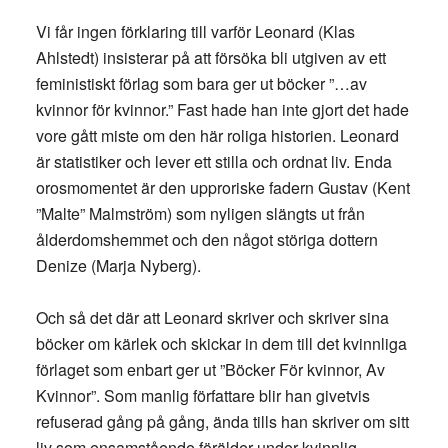
Vi får ingen förklaring till varför Leonard (Klas
Ahlstedt) insisterar på att försöka bli utgiven av ett
feministiskt förlag som bara ger ut böcker ”…av
kvinnor för kvinnor.” Fast hade han inte gjort det hade
vore gått miste om den här roliga historien. Leonard
är statistiker och lever ett stilla och ordnat liv. Enda
orosmomentet är den upproriske fadern Gustav (Kent
”Malte” Malmström) som nyligen slängts ut från
ålderdomshemmet och den något störiga dottern
Denize (Marja Nyberg).
Och så det där att Leonard skriver och skriver sina
böcker om kärlek och skickar in dem till det kvinnliga
förlaget som enbart ger ut ”Böcker För kvinnor, Av
Kvinnor”. Som manlig författare blir han givetvis
refuserad gång på gång, ända tills han skriver om sitt
liv som ensamstående förälder under kvinnlig