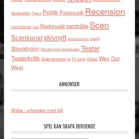
Recension
Politik
Popmusik
Musikvideo
Opera
Scen
samhälle
Rockmusik
recensioner
rock
skivnytt
Scenkonst
skivrecension
Spotify
Teater
Stockholm
Stockholms stadsteater
Teaterkritik
Way Out
tv
Video
Teaterrecension
TV-serie
West
ANNONSER
Shiba - urhunden med stil
SPEL KAN SKAPA BEROENDE