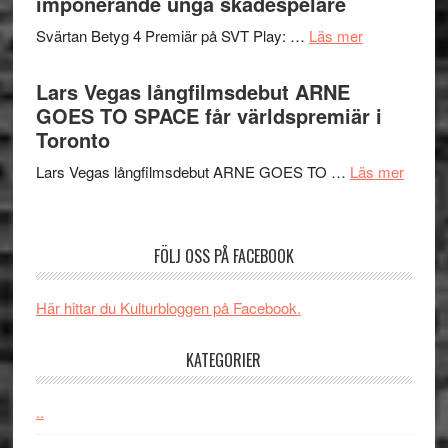
imponerande unga skådespelare
spännande
i
med
om
Svärtan Betyg 4 Premiär på SVT Play: …
Läs mer
tv4
en
Recension
med
Jackie
av
Lars Vegas långfilmsdebut ARNE
Vem
Chan
tv-
GOES TO SPACE får världspremiär i
kan
i
serie:
Toronto
styra
storform
Svärtan
Mauri?
om
Lars Vegas långfilmsdebut ARNE GOES TO …
Läs mer
–
Lars
välgjort
Vegas
om
långfi
människans
FÖLJ OSS PÅ FACEBOOK
ARNE
mörker
GOES
med
Här hittar du Kulturbloggen på Facebook.
TO
imponerande
SPAC
unga
KATEGORIER
får
skådespelar
världs
i
..
Toront