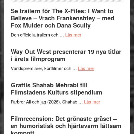
Se trailern för The X-Files: I Want to
Believe – Vrach Frankenshtey – med
Fox Mulder och Dana Scully
om
Den officiella trailern och …
Läs mer
Se
trailern
Way Out West presenterar 19 nya titlar
för
i årets filmprogram
The
om
Världspremiärer, kortfilmer och …
Läs mer
X-
Way
Files:
Out
Grattis Shahab Mehrabi till
I
West
Filmstadens Kulturs stipendium
Want
presenterar
to
om
Farbror Ali och jag (2026). Shahab …
Läs mer
19
Believe
Grattis
nya
–
Shahab
Filmrecension: Det grönaste gräset –
titlar
Vrach
Mehrabi
en humoristisk och hjärtevarm lättsam
i
Frankenshtey
till
kompott
årets