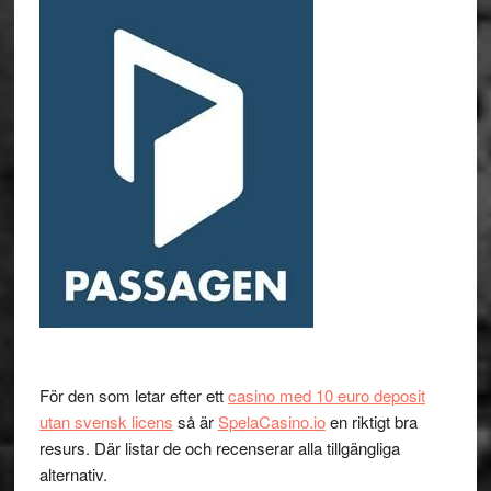
För den som letar efter ett
casino med 10 euro deposit
utan svensk licens
så är
SpelaCasino.io
en riktigt bra
resurs. Där listar de och recenserar alla tillgängliga
alternativ.