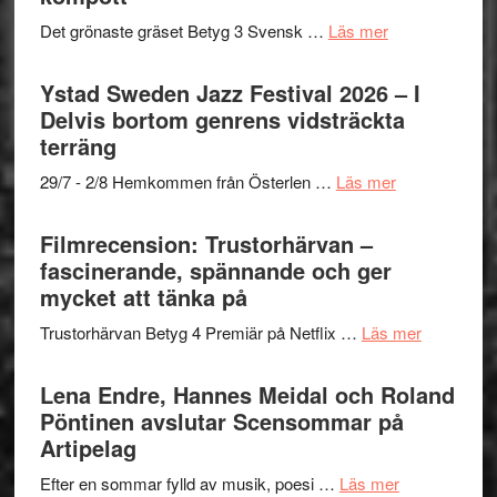
–
Filmstadens
filmprogram
med
om
Det grönaste gräset Betyg 3 Svensk …
Läs mer
Kulturs
Fox
Filmrecension:
stipendium
Mulder
Det
Ystad Sweden Jazz Festival 2026 – I
och
grönaste
Delvis bortom genrens vidsträckta
Dana
gräset
terräng
Scully
–
om
29/7 - 2/8 Hemkommen från Österlen …
Läs mer
en
Ystad
humoristisk
Sweden
Filmrecension: Trustorhärvan –
och
Jazz
fascinerande, spännande och ger
hjärtevarm
Festival
mycket att tänka på
lättsam
2026
kompott
om
Trustorhärvan Betyg 4 Premiär på Netflix …
Läs mer
–
Filmrecens
I
Trustorhä
Lena Endre, Hannes Meidal och Roland
Delvis
–
Pöntinen avslutar Scensommar på
bortom
fascineran
Artipelag
genrens
spännand
vidsträckta
om
Efter en sommar fylld av musik, poesi …
Läs mer
och