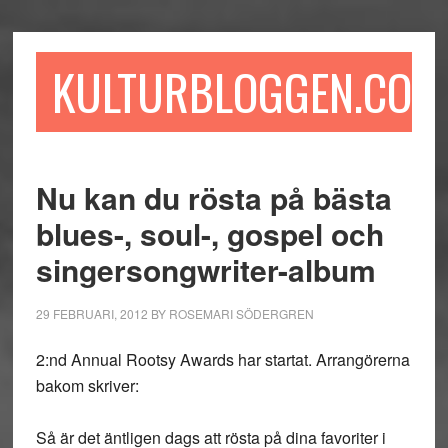
Hoppa
Hoppa
Hoppa
till
till
till
huvudinnehåll
det
sidfot
KULTURBLOGGEN.COM
primära
sidofältet
Nu kan du rösta på bästa
blues-, soul-, gospel och
singersongwriter-album
29 FEBRUARI, 2012
BY
ROSEMARI SÖDERGREN
2:nd Annual Rootsy Awards har startat. Arrangörerna
bakom skriver:
Så är det äntligen dags att rösta på dina favoriter i