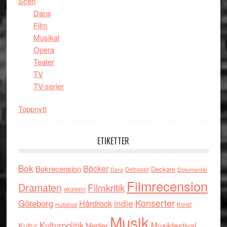
Scen
Dans
Film
Musikal
Opera
Teater
TV
TV-serier
Toppnytt
ETIKETTER
Bok
Böcker
Bokrecension
Deckare
Debaser
Dokumentär
Dans
Filmrecension
Dramaten
Filmkritik
ekonomi
indie
Konserter
Göteborg
Hårdrock
Konst
Hultsfred
Musik
Kulturpolitik
Musikfestival
Kultur
Medier