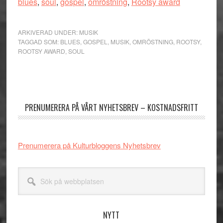
blues
,
soul
,
gospel
,
omröstning
,
Rootsy award
ARKIVERAD UNDER:
MUSIK
TAGGAD SOM:
BLUES
,
GOSPEL
,
MUSIK
,
OMRÖSTNING
,
ROOTSY
,
ROOTSY AWARD
,
SOUL
Primärt
sidofält
PRENUMERERA PÅ VÅRT NYHETSBREV – KOSTNADSFRITT
Prenumerera på Kulturbloggens Nyhetsbrev
Sök
på
webbplatsen
NYTT