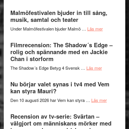
terräng
Lena
ger
Endre,
Malmöfestivalen bjuder in till sång,
mycket
Hannes
musik, samtal och teater
att
Meidal
tänka
om
Under Malmöfestivalen bjuder Malmö …
Läs mer
och
på
Malmöfestiva
Roland
bjuder
Filmrecension: The Shadow´s Edge –
Pöntinen
in
rolig och spännande med en Jackie
avslutar
till
Chan i storform
Scensommar
sång,
på
om
The Shadow´s Edge Betyg 4 Svensk …
Läs mer
musik,
Artipelag
Filmrecension
samtal
The
Nu börjar valet synas i tv4 med Vem
och
Shadow
kan styra Mauri?
teater
´s
om
Den 10 augusti 2026 har Vem kan styra …
Läs mer
Edge
Nu
–
börjar
Recension av tv-serie: Svärtan –
rolig
valet
välgjort om människans mörker med
och
synas