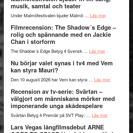
terräng
Endre,
ger
musik, samtal och teater
Hannes
mycket
om
Meidal
att
Under Malmöfestivalen bjuder Malmö …
Läs mer
Malmöfestiva
och
tänka
Filmrecension: The Shadow´s Edge –
bjuder
Roland
på
rolig och spännande med en Jackie
in
Pöntinen
Chan i storform
till
avslutar
om
sång,
Scensommar
The Shadow´s Edge Betyg 4 Svensk …
Läs mer
Filmrecension
musik,
på
Nu börjar valet synas i tv4 med Vem
The
samtal
Artipelag
kan styra Mauri?
Shadow
och
´s
teater
om
Den 10 augusti 2026 har Vem kan styra …
Läs mer
Edge
Nu
Recension av tv-serie: Svärtan –
–
börjar
välgjort om människans mörker med
rolig
valet
imponerande unga skådespelare
och
synas
spännande
om
i
Svärtan Betyg 4 Premiär på SVT Play: …
Läs mer
med
Recension
tv4
Lars Vegas långfilmsdebut ARNE
en
av
med