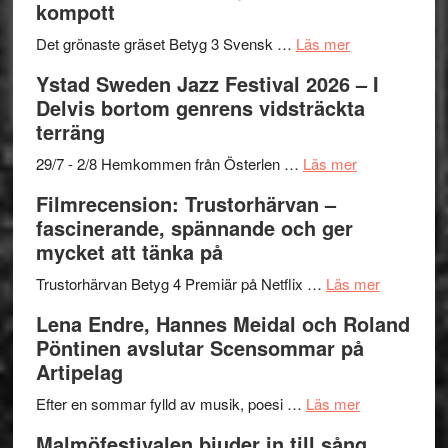
kompott
i
till
årets
Filmstadens
om
Det grönaste gräset Betyg 3 Svensk …
Läs mer
filmprogram
Kulturs
Filmrecension:
Ystad Sweden Jazz Festival 2026 – I
stipendium
Det
Delvis bortom genrens vidsträckta
grönaste
terräng
gräset
–
om
29/7 - 2/8 Hemkommen från Österlen …
Läs mer
en
Ystad
Filmrecension: Trustorhärvan –
humoristisk
Sweden
fascinerande, spännande och ger
och
Jazz
mycket att tänka på
hjärtevarm
Festival
lättsam
2026
om
Trustorhärvan Betyg 4 Premiär på Netflix …
Läs mer
kompott
–
Filmrecens
Lena Endre, Hannes Meidal och Roland
I
Trustorhä
Pöntinen avslutar Scensommar på
Delvis
–
Artipelag
bortom
fascineran
genrens
om
spännand
Efter en sommar fylld av musik, poesi …
Läs mer
vidsträckta
Lena
och
Malmöfestivalen bjuder in till sång,