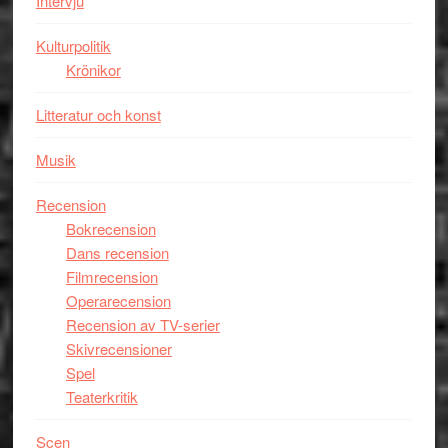
Intervju
Spider-
Man
Kulturpolitik
filmen
Krönikor
någonsin
Litteratur och konst
Musik
Recension
Bokrecension
Dans recension
Filmrecension
Operarecension
Recension av TV-serier
Skivrecensioner
Spel
Teaterkritik
Scen