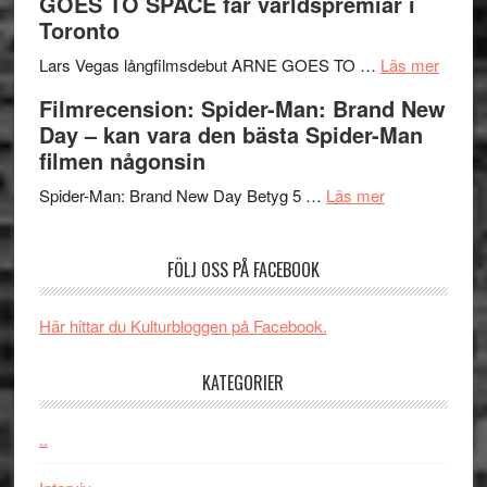
GOES TO SPACE får världspremiär i
Jackie
tv-
Vem
Toronto
Chan
serie:
kan
i
Svärtan
styra
om
Lars Vegas långfilmsdebut ARNE GOES TO …
Läs mer
storform
–
Mauri?
Lars
Filmrecension: Spider-Man: Brand New
välgjort
Vegas
Day – kan vara den bästa Spider-Man
om
långfi
filmen någonsin
människans
ARNE
om
mörker
GOES
Spider-Man: Brand New Day Betyg 5 …
Läs mer
Filmrecension
med
TO
Spider-
imponerande
SPAC
FÖLJ OSS PÅ FACEBOOK
Man:
unga
får
Brand
skådespelar
världs
New
i
Här hittar du Kulturbloggen på Facebook.
Day
Toront
–
KATEGORIER
kan
vara
..
den
bästa