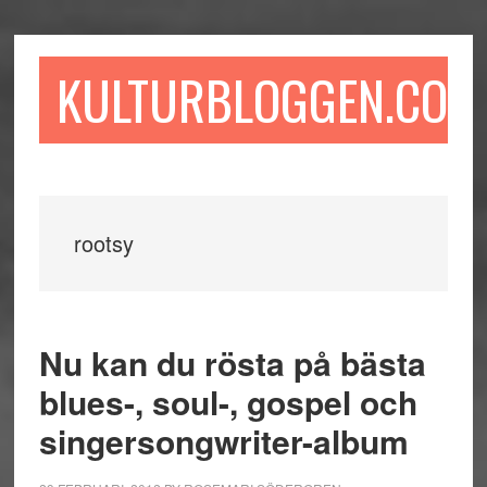
Hoppa
Hoppa
Hoppa
till
till
till
huvudinnehåll
det
sidfot
KULTURBLOGGEN.COM
primära
sidofältet
rootsy
Nu kan du rösta på bästa
blues-, soul-, gospel och
singersongwriter-album