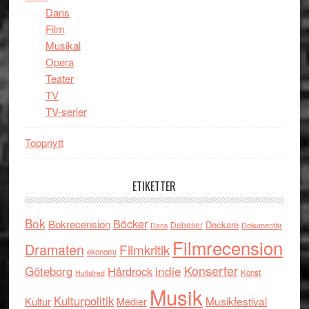
Dans
Film
Musikal
Opera
Teater
TV
TV-serier
Toppnytt
ETIKETTER
Bok
Böcker
Bokrecension
Deckare
Debaser
Dokumentär
Dans
Filmrecension
Dramaten
Filmkritik
ekonomi
indie
Konserter
Göteborg
Hårdrock
Konst
Hultsfred
Musik
Kulturpolitik
Musikfestival
Kultur
Medier