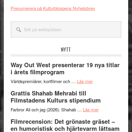
Prenumerera på Kulturbloggens Nyhetsbrev
Sök
på
webbplatsen
NYTT
Way Out West presenterar 19 nya titlar
i årets filmprogram
om
Världspremiärer, kortfilmer och …
Läs mer
Way
Grattis Shahab Mehrabi till
Out
Filmstadens Kulturs stipendium
West
presenterar
om
Farbror Ali och jag (2026). Shahab …
Läs mer
19
Grattis
Filmrecension: Det grönaste gräset –
nya
Shahab
en humoristisk och hjärtevarm lättsam
titlar
Mehrabi