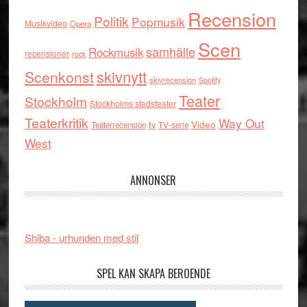
Recension
Politik
Popmusik
Musikvideo
Opera
Scen
samhälle
Rockmusik
recensioner
rock
skivnytt
Scenkonst
skivrecension
Spotify
Teater
Stockholm
Stockholms stadsteater
Teaterkritik
Way Out
tv
Video
Teaterrecension
TV-serie
West
ANNONSER
Shiba - urhunden med stil
SPEL KAN SKAPA BEROENDE