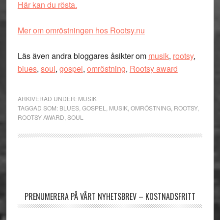
Här kan du rösta.
Mer om omröstningen hos Rootsy.nu
Läs även andra bloggares åsikter om
musik
,
rootsy
,
blues
,
soul
,
gospel
,
omröstning
,
Rootsy award
ARKIVERAD UNDER:
MUSIK
TAGGAD SOM:
BLUES
,
GOSPEL
,
MUSIK
,
OMRÖSTNING
,
ROOTSY
,
ROOTSY AWARD
,
SOUL
Primärt
sidofält
PRENUMERERA PÅ VÅRT NYHETSBREV – KOSTNADSFRITT