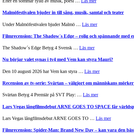
om
Efter en sommar fylld av musik, poesi …
Läs mer
bortom
spännande
Lena
genrens
och
Endre,
Malmöfestivalen bjuder in till sång, musik, samtal och teater
vidsträckta
ger
Hannes
terräng
mycket
Meidal
om
Under Malmöfestivalen bjuder Malmö …
Läs mer
att
och
Malmöfestivalen
tänka
Roland
bjuder
Filmrecension: The Shadow´s Edge – rolig och spännande med e
på
Pöntinen
in
avslutar
till
om
The Shadow´s Edge Betyg 4 Svensk …
Läs mer
Scensommar
sång,
Filmrecension:
på
musik,
The
Nu börjar valet synas i tv4 med Vem kan styra Mauri?
Artipelag
samtal
Shadow
och
´s
om
Den 10 augusti 2026 har Vem kan styra …
Läs mer
teater
Edge
Nu
–
börjar
Recension av tv-serie: Svärtan – välgjort om människans mörk
rolig
valet
och
synas
om
Svärtan Betyg 4 Premiär på SVT Play: …
Läs mer
spännande
i
Recension
med
tv4
av
Lars Vegas långfilmsdebut ARNE GOES TO SPACE får världspr
en
med
tv-
Jackie
Vem
serie:
Chan
om
Lars Vegas långfilmsdebut ARNE GOES TO …
Läs mer
kan
Svärtan
i
Lars
styra
–
storform
Vegas
Filmrecension: Spider-Man: Brand New Day – kan vara den bäs
Mauri?
välgjort