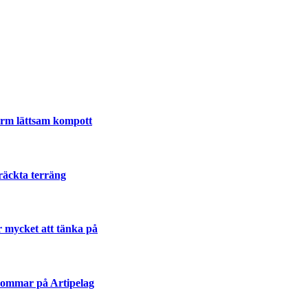
varm lättsam kompott
räckta terräng
r mycket att tänka på
sommar på Artipelag