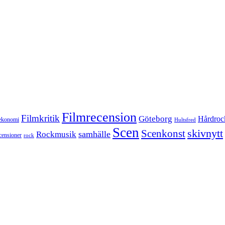
Filmrecension
Filmkritik
Göteborg
Hårdroc
ekonomi
Hultsfred
Scen
skivnytt
Scenkonst
samhälle
Rockmusik
censioner
rock