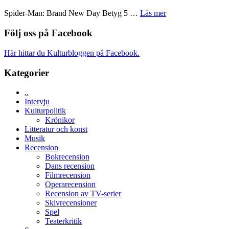
långfilmsde
om
ARNE
om
Spider-Man: Brand New Day Betyg 5 …
Läs mer
människans
GOES
Filmrecension:
mörker
TO
Spider-
Följ oss på Facebook
med
SPACE
Man:
imponerande
får
Brand
unga
Här hittar du Kulturbloggen på Facebook.
världspremi
New
skådespelare
i
Day
Kategorier
Toronto
–
kan
..
vara
Intervju
den
Kulturpolitik
bästa
Krönikor
Spider-
Litteratur och konst
Man
Musik
filmen
Recension
någonsin
Bokrecension
Dans recension
Filmrecension
Operarecension
Recension av TV-serier
Skivrecensioner
Spel
Teaterkritik