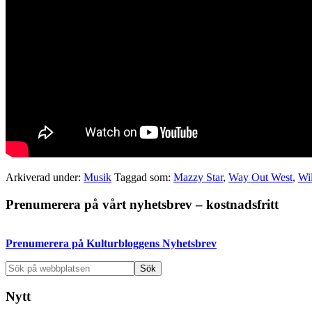
Arkiverad under:
Musik
Taggad som:
Mazzy Star
,
Way Out West
,
Wi
Primärt
Prenumerera på vårt nyhetsbrev – kostnadsfritt
sidofält
Prenumerera på Kulturbloggens Nyhetsbrev
Sök
på
webbplatsen
Nytt