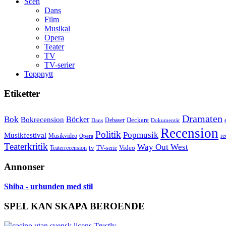
Scen
Dans
Film
Musikal
Opera
Teater
TV
TV-serier
Toppnytt
Etiketter
Dramaten
Bok
Bokrecension
Böcker
Deckare
Debaser
Dokumentär
Dans
Recension
Politik
Popmusik
Musikfestival
Musikvideo
re
Opera
Teaterkritik
Way Out West
Video
tv
Teaterrecension
TV-serie
Annonser
Shiba - urhunden med stil
SPEL KAN SKAPA BEROENDE