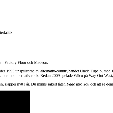
terkritik
tar, Factory Floor och Madeon.
dades 1995 ur spillrorna av alternativ-countrybandet Uncle Tupelo, me
mer mot alternativ rock. Redan 2009 spelade Wilco på Way Out West, så
 släpper nytt i år. Du minns säkert låten
Fade Into You
och att se dem