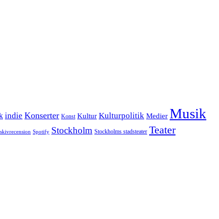
Musik
Konserter
k
indie
Kulturpolitik
Kultur
Medier
Konst
Teater
Stockholm
Stockholms stadsteater
skivrecension
Spotify