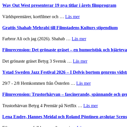
Way Out West presenterar 19 nya titlar i årets filmprogram
om
Världspremiärer, kortfilmer och …
Läs mer
Way
Out
Grattis Shahab Mehrabi till Filmstadens Kulturs stipendium
West
presenterar
om
Farbror Ali och jag (2026). Shahab …
Läs mer
19
Grattis
nya
Shahab
Filmrecension: Det grönaste gräset – en humoristisk och hjärte
titlar
Mehrabi
i
till
om
Det grönaste gräset Betyg 3 Svensk …
Läs mer
årets
Filmstadens
Filmrecension:
filmprogram
Kulturs
Det
Ystad Sweden Jazz Festival 2026 – I Delvis bortom genrens vidst
stipendium
grönaste
gräset
om
29/7 - 2/8 Hemkommen från Österlen …
Läs mer
–
Ystad
en
Sweden
Filmrecension: Trustorhärvan – fascinerande, spännande och ge
humoristisk
Jazz
och
Festival
om
Trustorhärvan Betyg 4 Premiär på Netflix …
Läs mer
hjärtevarm
2026
Filmrecension:
lättsam
–
Trustorhärvan
Lena Endre, Hannes Meidal och Roland Pöntinen avslutar Scen
kompott
I
–
Delvis
fascinerande,