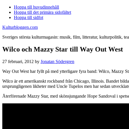
Hoppa till huvudinnehåll
Hoppa till det primära sidofältet
Hoppa till sidfot
Kulturbloggen.com
Sveriges största kulturmagasin: musik, film, litteratur, kulturpolitik, tea
Wilco och Mazzy Star till Way Out West
27 februari, 2012
by
Jonatan Södergren
Way Out West har fyllt på med ytterligare fyra band: Wilco, Mazzy S
Wilco är ett amerikanskt rockband från Chicago, Illinois. Bandet bil
ursprungligenen likheter med Uncle Tupelos men har sedan utvecklats 
Återförenade Mazzy Star, med skönsjungande Hope Sandoval i spetsen,