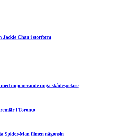
n Jackie Chan i storform
er med imponerande unga skådespelare
emiär i Toronto
ta Spider-Man filmen någonsin