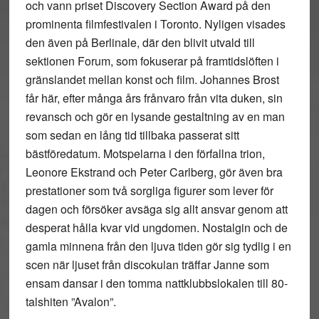
och vann priset Discovery Section Award på den
prominenta filmfestivalen i Toronto. Nyligen visades
den även på Berlinale, där den blivit utvald till
sektionen Forum, som fokuserar på framtidslöften i
gränslandet mellan konst och film. Johannes Brost
får här, efter många års frånvaro från vita duken, sin
revansch och gör en lysande gestaltning av en man
som sedan en lång tid tillbaka passerat sitt
bästföredatum. Motspelarna i den förfallna trion,
Leonore Ekstrand och Peter Carlberg, gör även bra
prestationer som två sorgliga figurer som lever för
dagen och försöker avsäga sig allt ansvar genom att
desperat hålla kvar vid ungdomen. Nostalgin och de
gamla minnena från den ljuva tiden gör sig tydlig i en
scen när ljuset från discokulan träffar Janne som
ensam dansar i den tomma nattklubbslokalen till 80-
talshiten ”Avalon”.