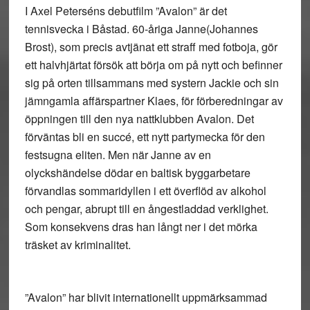
I Axel Peterséns debutfilm ”Avalon” är det
tennisvecka i Båstad. 60-åriga Janne(Johannes
Brost), som precis avtjänat ett straff med fotboja, gör
ett halvhjärtat försök att börja om på nytt och befinner
sig på orten tillsammans med systern Jackie och sin
jämngamla affärspartner Klaes, för förberedningar av
öppningen till den nya nattklubben Avalon. Det
förväntas bli en succé, ett nytt partymecka för den
festsugna eliten. Men när Janne av en
olyckshändelse dödar en baltisk byggarbetare
förvandlas sommaridyllen i ett överflöd av alkohol
och pengar, abrupt till en ångestladdad verklighet.
Som konsekvens dras han långt ner i det mörka
träsket av kriminalitet.
”Avalon” har blivit internationellt uppmärksammad