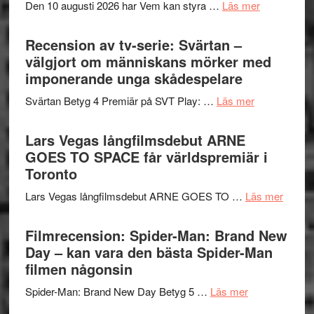
om
Den 10 augusti 2026 har Vem kan styra …
Läs mer
Edge
Nu
–
börjar
Recension av tv-serie: Svärtan –
rolig
valet
välgjort om människans mörker med
och
synas
imponerande unga skådespelare
spännande
i
med
om
Svärtan Betyg 4 Premiär på SVT Play: …
Läs mer
tv4
en
Recension
med
Jackie
av
Lars Vegas långfilmsdebut ARNE
Vem
Chan
tv-
GOES TO SPACE får världspremiär i
kan
i
serie:
Toronto
styra
storform
Svärtan
Mauri?
om
Lars Vegas långfilmsdebut ARNE GOES TO …
Läs mer
–
Lars
välgjort
Vegas
Filmrecension: Spider-Man: Brand New
om
långfi
Day – kan vara den bästa Spider-Man
människans
ARNE
filmen någonsin
mörker
GOES
med
om
Spider-Man: Brand New Day Betyg 5 …
Läs mer
TO
imponerande
Filmrecension
SPAC