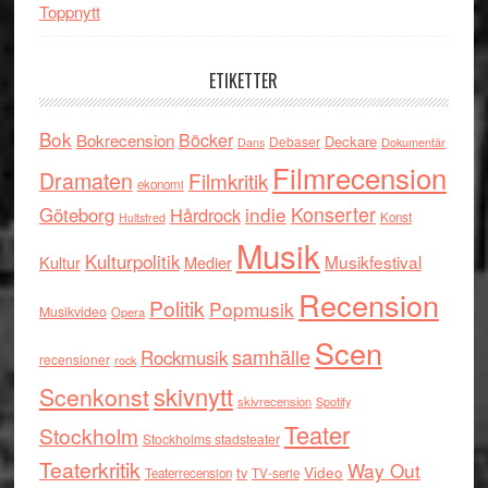
Toppnytt
ETIKETTER
Bok
Böcker
Bokrecension
Deckare
Debaser
Dokumentär
Dans
Filmrecension
Dramaten
Filmkritik
ekonomi
indie
Konserter
Göteborg
Hårdrock
Konst
Hultsfred
Musik
Kulturpolitik
Musikfestival
Kultur
Medier
Recension
Politik
Popmusik
Musikvideo
Opera
Scen
samhälle
Rockmusik
recensioner
rock
skivnytt
Scenkonst
skivrecension
Spotify
Teater
Stockholm
Stockholms stadsteater
Teaterkritik
Way Out
tv
Video
Teaterrecension
TV-serie