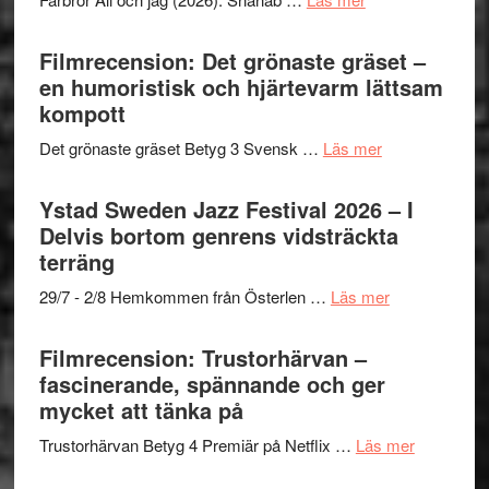
19
Grattis
nya
Shahab
Filmrecension: Det grönaste gräset –
titlar
Mehrabi
en humoristisk och hjärtevarm lättsam
i
till
kompott
årets
Filmstadens
filmprogram
om
Det grönaste gräset Betyg 3 Svensk …
Läs mer
Kulturs
Filmrecension:
stipendium
Det
Ystad Sweden Jazz Festival 2026 – I
grönaste
Delvis bortom genrens vidsträckta
gräset
terräng
–
om
29/7 - 2/8 Hemkommen från Österlen …
Läs mer
en
Ystad
humoristisk
Sweden
Filmrecension: Trustorhärvan –
och
Jazz
fascinerande, spännande och ger
hjärtevarm
Festival
mycket att tänka på
lättsam
2026
kompott
om
Trustorhärvan Betyg 4 Premiär på Netflix …
Läs mer
–
Filmrecens
I