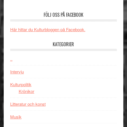
unga
Spider-
får
skådespelar
Man:
världs
FÖLJ OSS PÅ FACEBOOK
Brand
i
New
Toront
Här hittar du Kulturbloggen på Facebook.
Day
–
KATEGORIER
kan
vara
den
..
bästa
Intervju
Spider-
Man
Kulturpolitik
filmen
Krönikor
någonsin
Litteratur och konst
Musik