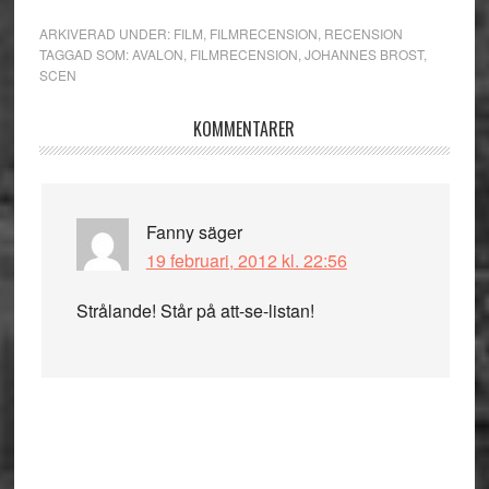
ARKIVERAD UNDER:
FILM
,
FILMRECENSION
,
RECENSION
TAGGAD SOM:
AVALON
,
FILMRECENSION
,
JOHANNES BROST
,
SCEN
Läsarkommentarer
KOMMENTARER
Fanny
säger
19 februari, 2012 kl. 22:56
Strålande! Står på att-se-listan!
Primärt
sidofält