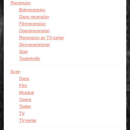
Recension
Bokrecension
Dans recension
Filmrecension
Operarecension
Recension av TV-serier
Skivrecensioner
Spel
Teaterkritik
Scen
Dans
Film
Musikal
Opera
Teater
TV
TV-serier