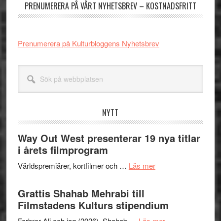
PRENUMERERA PÅ VÅRT NYHETSBREV – KOSTNADSFRITT
Prenumerera på Kulturbloggens Nyhetsbrev
Sök
på
webbplatsen
NYTT
Way Out West presenterar 19 nya titlar
i årets filmprogram
om
Världspremiärer, kortfilmer och …
Läs mer
Way
Out
Grattis Shahab Mehrabi till
West
Filmstadens Kulturs stipendium
presenterar
om
Farbror Ali och jag (2026). Shahab …
Läs mer