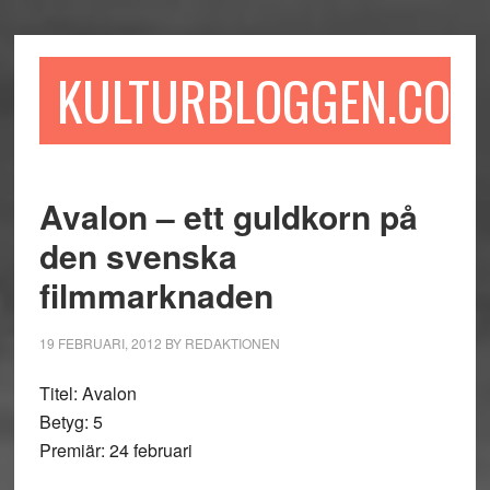
Hoppa
Hoppa
Hoppa
till
till
till
huvudinnehåll
det
sidfot
KULTURBLOGGEN.COM
primära
sidofältet
Avalon – ett guldkorn på
den svenska
filmmarknaden
19 FEBRUARI, 2012
BY
REDAKTIONEN
Titel: Avalon
Betyg: 5
Premiär: 24 februari