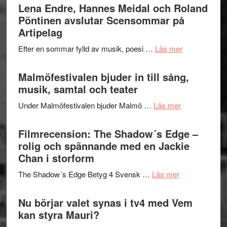
Trustorhä
Lena Endre, Hannes Meidal och Roland
Delvis
–
Pöntinen avslutar Scensommar på
bortom
fascineran
Artipelag
genrens
spännand
vidsträckta
om
Efter en sommar fylld av musik, poesi …
Läs mer
och
terräng
Lena
ger
Endre,
Malmöfestivalen bjuder in till sång,
mycket
Hannes
musik, samtal och teater
att
Meidal
tänka
om
Under Malmöfestivalen bjuder Malmö …
Läs mer
och
på
Malmöfestiva
Roland
bjuder
Filmrecension: The Shadow´s Edge –
Pöntinen
in
rolig och spännande med en Jackie
avslutar
till
Chan i storform
Scensommar
sång,
på
om
The Shadow´s Edge Betyg 4 Svensk …
Läs mer
musik,
Artipelag
Filmrecension
samtal
The
Nu börjar valet synas i tv4 med Vem
och
Shadow
kan styra Mauri?
teater
´s