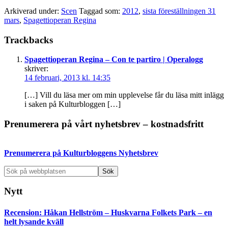
Arkiverad under:
Scen
Taggad som:
2012
,
sista föreställningen 31
mars
,
Spagettioperan Regina
Läsarkommentarer
Trackbacks
Spagettioperan Regina – Con te partiro | Operalogg
skriver:
14 februari, 2013 kl. 14:35
[…] Vill du läsa mer om min upplevelse får du läsa mitt inlägg
i saken på Kulturbloggen […]
Primärt
Prenumerera på vårt nyhetsbrev – kostnadsfritt
sidofält
Prenumerera på Kulturbloggens Nyhetsbrev
Sök
på
webbplatsen
Nytt
Recension: Håkan Hellström – Huskvarna Folkets Park – en
helt lysande kväll