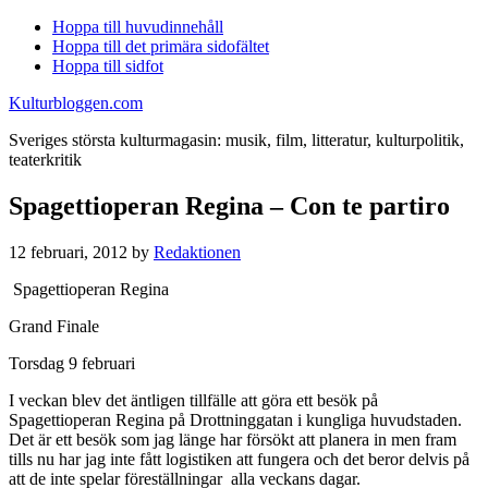
Hoppa till huvudinnehåll
Hoppa till det primära sidofältet
Hoppa till sidfot
Kulturbloggen.com
Sveriges största kulturmagasin: musik, film, litteratur, kulturpolitik,
teaterkritik
Spagettioperan Regina – Con te partiro
12 februari, 2012
by
Redaktionen
Spagettioperan Regina
Grand Finale
Torsdag 9 februari
I veckan blev det äntligen tillfälle att göra ett besök på
Spagettioperan Regina på Drottninggatan i kungliga huvudstaden.
Det är ett besök som jag länge har försökt att planera in men fram
tills nu har jag inte fått logistiken att fungera och det beror delvis på
att de inte spelar föreställningar alla veckans dagar.