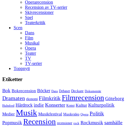
Operarecension
Recension av TV-serier
Skivrecensioner
Spel
Teaterkritik
Scen
Dans
Film
Musikal
Opera
Teater
TV
TV-serier
Toppnytt
Etiketter
Bok
Bokrecension
Böcker
Deckare
Debaser
Dokumentär
Dans
Filmrecension
Dramaten
Filmkritik
Göteborg
ekonomi
Konserter
Hårdrock
indie
Kulturpolitik
Kultur
Konst
Hultsfred
Musik
Politik
Musikfestival
Medier
Musikvideo
Opera
Recension
samhälle
Popmusik
Rockmusik
recensioner
rock