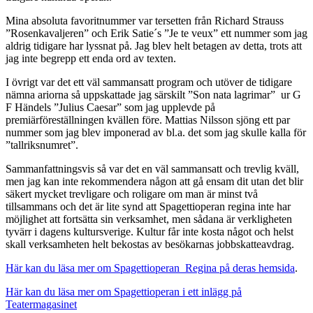
Mina absoluta favoritnummer var tersetten från Richard Strauss
”Rosenkavaljeren” och Erik Satie´s ”Je te veux” ett nummer som jag
aldrig tidigare har lyssnat på. Jag blev helt betagen av detta, trots att
jag inte begrepp ett enda ord av texten.
I övrigt var det ett väl sammansatt program och utöver de tidigare
nämna ariorna så uppskattade jag särskilt ”Son nata lagrimar” ur G
F Händels ”Julius Caesar” som jag upplevde på
premiärföreställningen kvällen före. Mattias Nilsson sjöng ett par
nummer som jag blev imponerad av bl.a. det som jag skulle kalla för
”tallriksnumret”.
Sammanfattningsvis så var det en väl sammansatt och trevlig kväll,
men jag kan inte rekommendera någon att gå ensam dit utan det blir
säkert mycket trevligare och roligare om man är minst två
tillsammans och det är lite synd att Spagettioperan regina inte har
möjlighet att fortsätta sin verksamhet, men sådana är verkligheten
tyvärr i dagens kultursverige. Kultur får inte kosta något och helst
skall verksamheten helt bekostas av besökarnas jobbskatteavdrag.
Här kan du läsa mer om Spagettioperan Regina på deras hemsida
.
Här kan du läsa mer om Spagettioperan i ett inlägg på
Teatermagasinet