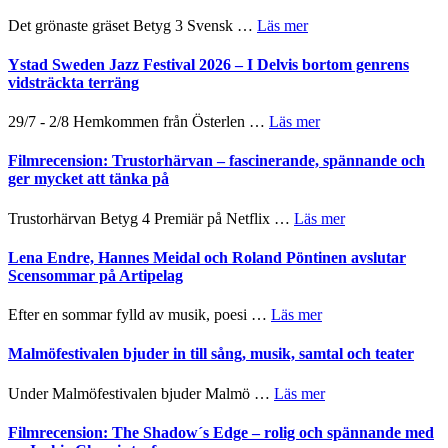
Frankenshtey
årets
Filmstadens
–
om
Det grönaste gräset Betyg 3 Svensk …
Läs mer
filmprogram
Kulturs
med
Filmrecension:
stipendium
Fox
Det
Ystad Sweden Jazz Festival 2026 – I Delvis bortom genrens
Mulder
grönaste
vidsträckta terräng
och
gräset
Dana
–
om
29/7 - 2/8 Hemkommen från Österlen …
Läs mer
Scully
en
Ystad
humoristisk
Sweden
Filmrecension: Trustorhärvan – fascinerande, spännande och
och
Jazz
ger mycket att tänka på
hjärtevarm
Festival
lättsam
2026
om
Trustorhärvan Betyg 4 Premiär på Netflix …
Läs mer
kompott
–
Filmrecension:
I
Trustorhärvan
Lena Endre, Hannes Meidal och Roland Pöntinen avslutar
Delvis
–
Scensommar på Artipelag
bortom
fascinerande,
genrens
spännande
om
Efter en sommar fylld av musik, poesi …
Läs mer
vidsträckta
och
Lena
terräng
ger
Endre,
Malmöfestivalen bjuder in till sång, musik, samtal och teater
mycket
Hannes
att
Meidal
om
Under Malmöfestivalen bjuder Malmö …
Läs mer
tänka
och
Malmöfestivalen
på
Roland
bjuder
Filmrecension: The Shadow´s Edge – rolig och spännande med
Pöntinen
in