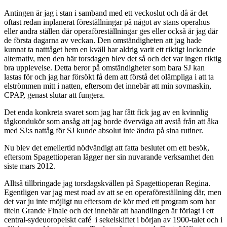
Antingen är jag i stan i samband med ett veckoslut och då är det
oftast redan inplanerat föreställningar på något av stans operahus
eller andra ställen där operaföreställningar ges eller också är jag där
de första dagarna av veckan. Den omständigheten att jag hade
kunnat ta natttåget hem en kväll har aldrig varit ett riktigt lockande
alternativ, men den här torsdagen blev det så och det var ingen riktig
bra upplevelse. Detta beror på omständigheter som bara SJ kan
lastas för och jag har försökt få dem att förstå det olämpliga i att ta
elströmmen mitt i natten, eftersom det innebär att min sovmaskin,
CPAP, genast slutar att fungera.
Det enda konkreta svaret som jag har fått fick jag av en kvinnlig
tågkondukör som ansåg att jag borde överväga att avstå från att åka
med SJ:s nattåg för SJ kunde absolut inte ändra på sina rutiner.
Nu blev det emellertid nödvändigt att fatta beslutet om ett besök,
eftersom Spagettioperan lägger ner sin nuvarande verksamhet den
siste mars 2012.
Alltså tillbringade jag torsdagskvällen på Spagettioperan Regina.
Egentligen var jag mest road av att se en operaföreställning där, men
det var ju inte möjligt nu eftersom de kör med ett program som har
titeln Grande Finale och det innebär att haandlingen är förlagt i ett
central-sydeuoropeiskt café i sekelskiftet i början av 1900-talet och i