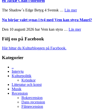
en Jackie Chan i storform
avslutar
till
Scensommar
sång,
om
The Shadow´s Edge Betyg 4 Svensk …
Läs mer
på
musik,
Filmrecension:
Artipelag
samtal
The
Nu börjar valet synas i tv4 med Vem kan styra Mauri?
och
Shadow
teater
´s
om
Den 10 augusti 2026 har Vem kan styra …
Läs mer
Edge
Nu
–
börjar
Följ oss på Facebook
rolig
valet
och
synas
Här hittar du Kulturbloggen på Facebook.
spännande
i
med
tv4
Kategorier
en
med
Jackie
Vem
Chan
..
kan
i
Intervju
styra
storform
Kulturpolitik
Mauri?
Krönikor
Litteratur och konst
Musik
Recension
Bokrecension
Dans recension
Filmrecension