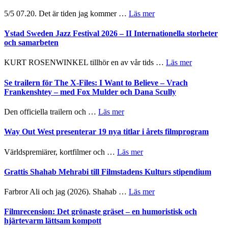
om
5/5 07.20. Det är tiden jag kommer …
Läs mer
Recension:
Håkan
Ystad Sweden Jazz Festival 2026 – II Internationella storheter
Hellström
och samarbeten
–
Huskvarna
om
KURT ROSENWINKEL tillhör en av vår tids …
Läs mer
Folkets
Ystad
Park
Sweden
Se trailern för The X-Files: I Want to Believe – Vrach
–
Jazz
Frankenshtey – med Fox Mulder och Dana Scully
en
Festival
helt
2026
om
Den officiella trailern och …
Läs mer
lysande
–
Se
kväll
II
trailern
Way Out West presenterar 19 nya titlar i årets filmprogram
Internatione
för
storheter
The
om
Världspremiärer, kortfilmer och …
Läs mer
och
X-
Way
samarbeten
Files:
Out
Grattis Shahab Mehrabi till Filmstadens Kulturs stipendium
I
West
Want
presenterar
om
Farbror Ali och jag (2026). Shahab …
Läs mer
to
19
Grattis
Believe
nya
Shahab
Filmrecension: Det grönaste gräset – en humoristisk och
–
titlar
Mehrabi
hjärtevarm lättsam kompott
Vrach
i
till