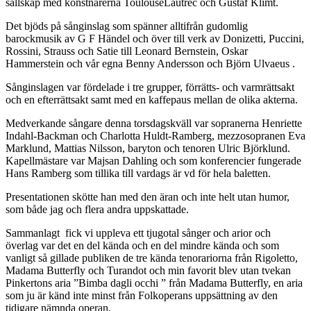
sällskap med konstnärerna ToulouseLautrec och Gustaf Klimt.
Det bjöds på sånginslag som spänner alltifrån gudomlig
barockmusik av G F Händel och över till verk av Donizetti, Puccini,
Rossini, Strauss och Satie till Leonard Bernstein, Oskar
Hammerstein och vår egna Benny Andersson och Björn Ulvaeus .
Sånginslagen var fördelade i tre grupper, förrätts- och varmrättsakt
och en efterrättsakt samt med en kaffepaus mellan de olika akterna.
Medverkande sångare denna torsdagskväll var sopranerna Henriette
Indahl-Backman och Charlotta Huldt-Ramberg, mezzosopranen Eva
Marklund, Mattias Nilsson, baryton och tenoren Ulric Björklund.
Kapellmästare var Majsan Dahling och som konferencier fungerade
Hans Ramberg som tillika till vardags är vd för hela baletten.
Presentationen skötte han med den äran och inte helt utan humor,
som både jag och flera andra uppskattade.
Sammanlagt fick vi uppleva ett tjugotal sånger och arior och
överlag var det en del kända och en del mindre kända och som
vanligt så gillade publiken de tre kända tenorariorna från Rigoletto,
Madama Butterfly och Turandot och min favorit blev utan tvekan
Pinkertons aria ”Bimba dagli occhi ” från Madama Butterfly, en aria
som ju är känd inte minst från Folkoperans uppsättning av den
tidigare nämnda operan.