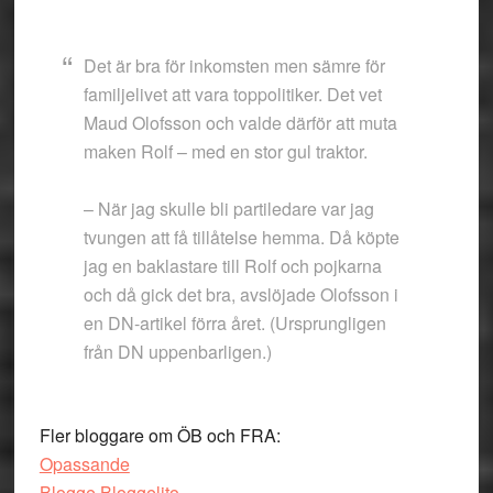
Det är bra för inkomsten men sämre för
familjelivet att vara toppolitiker. Det vet
Maud Olofsson och valde därför att muta
maken Rolf – med en stor gul traktor.
– När jag skulle bli partiledare var jag
tvungen att få tillåtelse hemma. Då köpte
jag en baklastare till Rolf och pojkarna
och då gick det bra, avslöjade Olofsson i
en DN-artikel förra året. (Ursprungligen
från DN uppenbarligen.)
Fler bloggare om ÖB och FRA:
Opassande
Blogge Bloggelito