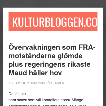
Hoppa
Hoppa
Hoppa
till
till
till
huvudinnehåll
det
sidfot
KULTURBLOGGEN.COM
primära
sidofältet
Övervakningen som FRA-
motståndarna glömde
plus regeringens rikaste
Maud håller hov
7 JULI, 2008
BY
ROSEMARI SÖDERGREN
Det är inte
bara staten som vill kontrollera epost. Många
arbetsgivare kontrollerar sina anställda alltmer.