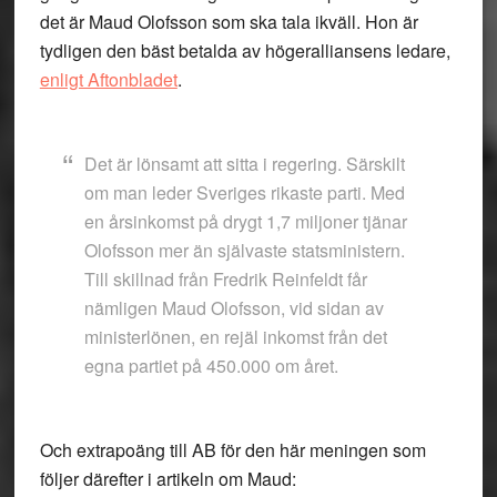
det är Maud Olofsson som ska tala ikväll. Hon är
tydligen den bäst betalda av högeralliansens ledare,
enligt Aftonbladet
.
Det är lönsamt att sitta i regering. Särskilt
om man leder Sveriges rikaste parti. Med
en årsinkomst på drygt 1,7 miljoner tjänar
Olofsson mer än självaste statsministern.
Till skillnad från Fredrik Reinfeldt får
nämligen Maud Olofsson, vid sidan av
ministerlönen, en rejäl inkomst från det
egna partiet på 450.000 om året.
Och extrapoäng till AB för den här meningen som
följer därefter i artikeln om Maud: