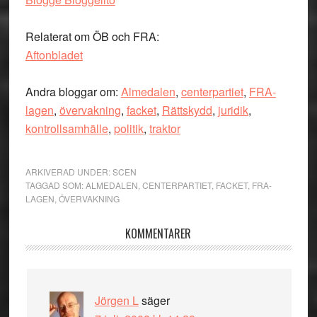
Relaterat om ÖB och FRA:
Aftonbladet
Andra bloggar om:
Almedalen
,
centerpartiet
,
FRA-
lagen
,
övervakning
,
facket
,
Rättskydd
,
juridik
,
kontrollsamhälle
,
politik
,
traktor
ARKIVERAD UNDER:
SCEN
TAGGAD SOM:
ALMEDALEN
,
CENTERPARTIET
,
FACKET
,
FRA-
LAGEN
,
ÖVERVAKNING
Läsarkommentarer
KOMMENTARER
Jörgen L
säger