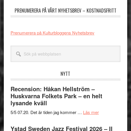
sidofält
PRENUMERERA PÅ VÅRT NYHETSBREV – KOSTNADSFRITT
Prenumerera på Kulturbloggens Nyhetsbrev
Sök
på
webbplatsen
NYTT
Recension: Håkan Hellström –
Huskvarna Folkets Park – en helt
lysande kväll
om
5/5 07.20. Det är tiden jag kommer …
Läs mer
Recension:
Håkan
Ystad Sweden Jazz Festival 2026 – II