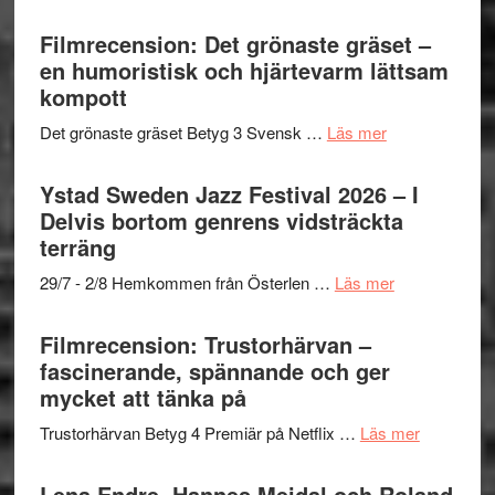
Grattis
nya
–
Shahab
Filmrecension: Det grönaste gräset –
titlar
Vrach
Mehrabi
en humoristisk och hjärtevarm lättsam
i
Frankenshtey
till
kompott
årets
–
Filmstadens
filmprogram
med
om
Det grönaste gräset Betyg 3 Svensk …
Läs mer
Kulturs
Fox
Filmrecension:
stipendium
Mulder
Det
Ystad Sweden Jazz Festival 2026 – I
och
grönaste
Delvis bortom genrens vidsträckta
Dana
gräset
terräng
Scully
–
om
29/7 - 2/8 Hemkommen från Österlen …
Läs mer
en
Ystad
humoristisk
Sweden
Filmrecension: Trustorhärvan –
och
Jazz
fascinerande, spännande och ger
hjärtevarm
Festival
mycket att tänka på
lättsam
2026
kompott
om
Trustorhärvan Betyg 4 Premiär på Netflix …
Läs mer
–
Filmrecens
I
Trustorhä
Lena Endre, Hannes Meidal och Roland
Delvis