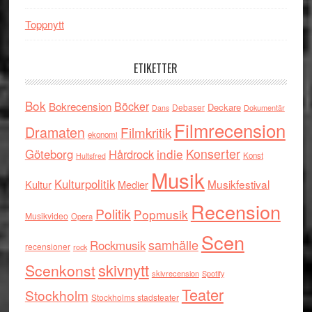
Toppnytt
ETIKETTER
Bok
Böcker
Bokrecension
Deckare
Debaser
Dokumentär
Dans
Filmrecension
Dramaten
Filmkritik
ekonomi
indie
Konserter
Göteborg
Hårdrock
Konst
Hultsfred
Musik
Kulturpolitik
Musikfestival
Kultur
Medier
Recension
Politik
Popmusik
Musikvideo
Opera
Scen
samhälle
Rockmusik
recensioner
rock
skivnytt
Scenkonst
skivrecension
Spotify
Teater
Stockholm
Stockholms stadsteater