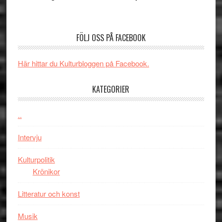
Nu
–
börjar
rolig
valet
och
FÖLJ OSS PÅ FACEBOOK
synas
spännande
i
med
Här hittar du Kulturbloggen på Facebook.
tv4
en
med
Jackie
KATEGORIER
Vem
Chan
kan
i
styra
..
storform
Mauri?
Intervju
Kulturpolitik
Krönikor
Litteratur och konst
Musik