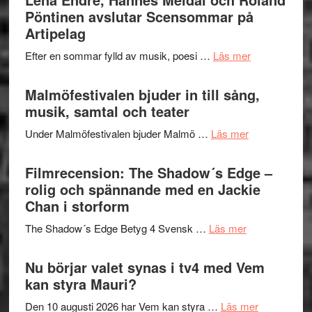
–
Pöntinen avslutar Scensommar på
bortom
fascineran
Artipelag
genrens
spännand
vidsträckta
om
Efter en sommar fylld av musik, poesi …
Läs mer
och
terräng
Lena
ger
Endre,
Malmöfestivalen bjuder in till sång,
mycket
Hannes
musik, samtal och teater
att
Meidal
tänka
om
Under Malmöfestivalen bjuder Malmö …
Läs mer
och
på
Malmöfestiva
Roland
bjuder
Filmrecension: The Shadow´s Edge –
Pöntinen
in
rolig och spännande med en Jackie
avslutar
till
Chan i storform
Scensommar
sång,
på
om
The Shadow´s Edge Betyg 4 Svensk …
Läs mer
musik,
Artipelag
Filmrecension
samtal
The
Nu börjar valet synas i tv4 med Vem
och
Shadow
kan styra Mauri?
teater
´s
om
Den 10 augusti 2026 har Vem kan styra …
Läs mer
Edge