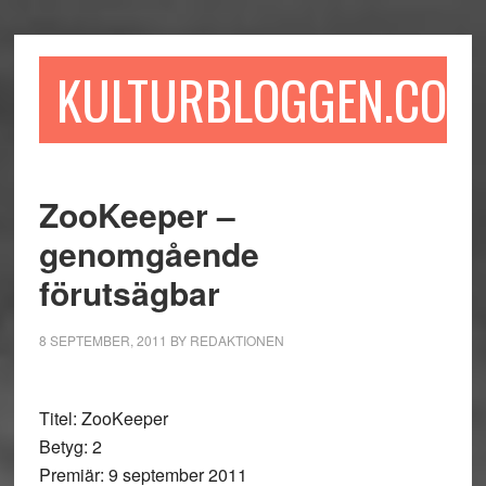
Hoppa
Hoppa
Hoppa
till
till
till
huvudinnehåll
det
sidfot
KULTURBLOGGEN.COM
primära
sidofältet
ZooKeeper –
genomgående
förutsägbar
8 SEPTEMBER, 2011
BY
REDAKTIONEN
Titel: ZooKeeper
Betyg: 2
Premiär: 9 september 2011