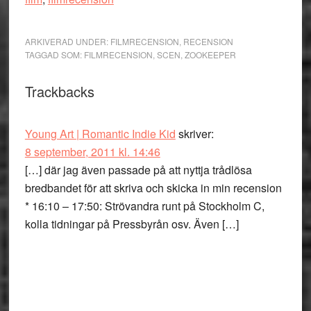
ARKIVERAD UNDER:
FILMRECENSION
,
RECENSION
TAGGAD SOM:
FILMRECENSION
,
SCEN
,
ZOOKEEPER
Läsarkommentarer
Trackbacks
Young Art | Romantic Indie Kid
skriver:
8 september, 2011 kl. 14:46
[…] där jag även passade på att nyttja trådlösa
bredbandet för att skriva och skicka in min recension
* 16:10 – 17:50: Strövandra runt på Stockholm C,
kolla tidningar på Pressbyrån osv. Även […]
Primärt