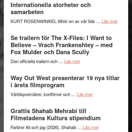
Hellström
Internationella storheter och
–
samarbeten
Huskvarna
om
KURT ROSENWINKEL tillhör en av vår tids …
Läs mer
Folkets
Ystad
Park
Swede
Se trailern för The X-Files: I Want to
–
Jazz
Believe – Vrach Frankenshtey – med
en
Festiva
Fox Mulder och Dana Scully
helt
2026
lysande
om
Den officiella trailern och …
Läs mer
–
kväll
Se
II
trailern
Way Out West presenterar 19 nya titlar
Internat
för
i årets filmprogram
storhet
The
och
om
Världspremiärer, kortfilmer och …
Läs mer
X-
samarb
Way
Files:
Out
Grattis Shahab Mehrabi till
I
West
Filmstadens Kulturs stipendium
Want
presenterar
to
om
Farbror Ali och jag (2026). Shahab …
Läs mer
19
Believe