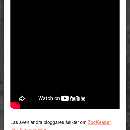
Läs även andra bloggares åsikter om
ZooKeeper
,
film
,
filmrecension