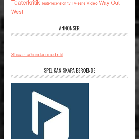
Teaterkritik
Way Out
tv
Video
Teaterrecension
TV-serie
West
ANNONSER
Shiba - urhunden med stil
SPEL KAN SKAPA BEROENDE