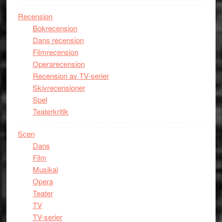
Recension
Bokrecension
Dans recension
Filmrecension
Operarecension
Recension av TV-serier
Skivrecensioner
Spel
Teaterkritik
Scen
Dans
Film
Musikal
Opera
Teater
TV
TV-serier