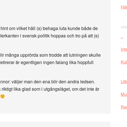
Här
hint om vilket håll (s) behaga luta kunde både de
erkanten i svensk politik hoppas och tro på att (s)
..
Int
lir många upprörda som trodde att lutningen skulle
Kul
tirerar är egentligen ingen falang lika hoppfull
innor: väljer man den ena blir den andra ledsen.
Lit
ktigt lika glad som i utgångsläget, om det inte är
Mu
Re