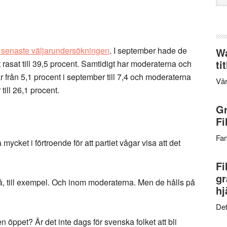
web
n senaste väljarundersökningen
. I september hade de
Wa
ti
rasat till 39,5 procent. Samtidigt har moderaterna och
ar från 5,1 procent i september till 7,4 och moderaterna
Vär
till 26,1 procent.
Gr
Fi
Far
cket i förtroende för att partiet vågar visa att det
Fi
gr
kså, till exempel. Och inom moderaterna. Men de hålls på
hj
Det
en öppet? Är det inte dags för svenska folket att bli