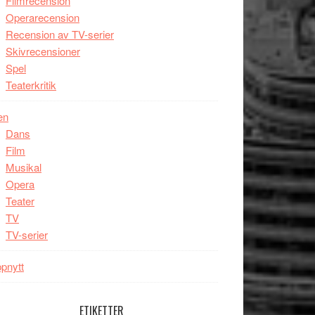
Filmrecension
Operarecension
Recension av TV-serier
Skivrecensioner
Spel
Teaterkritik
en
Dans
Film
Musikal
Opera
Teater
TV
TV-serier
pnytt
ETIKETTER