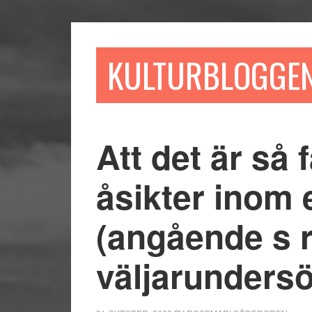
Hoppa
Hoppa
Hoppa
till
till
till
huvudinnehåll
det
sidfot
KULTURBLOGGE
primära
sidofältet
Att det är så f
åsikter inom e
(angående s r
väljarunders