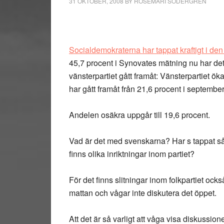
31 OKTOBER, 2008
BY
ROSEMARI SÖDERGREN
Socialdemokraterna har tappat kraftigt i de
45,7 procent i Synovates mätning nu har det 
vänsterpartiet gått framåt: Vänsterpartiet ök
har gått framåt från 21,6 procent i september 
Andelen osäkra uppgår till 19,6 procent.
Vad är det med svenskarna? Har s tappat så my
finns olika inriktningar inom partiet?
För det finns slitningar inom folkpartiet oc
mattan och vågar inte diskutera det öppet.
Att det är så varligt att våga visa diskussion