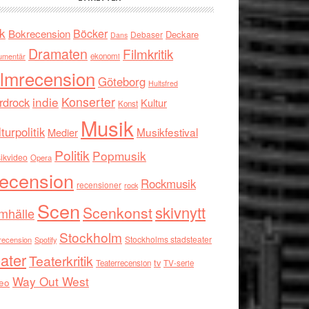
k
Böcker
Bokrecension
Deckare
Debaser
Dans
Dramaten
Filmkritik
umentär
ekonomi
ilmrecension
Göteborg
Hultsfred
indie
Konserter
rdrock
Kultur
Konst
Musik
turpolitik
Musikfestival
Medier
Politik
Popmusik
ikvideo
Opera
ecension
Rockmusik
recensioner
rock
Scen
skivnytt
Scenkonst
mhälle
Stockholm
Stockholms stadsteater
recension
Spotify
ater
Teaterkritik
tv
Teaterrecension
TV-serie
Way Out West
eo