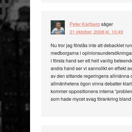
Peter Karlberg
säger
31 oktober, 2008 kl. 10:49
Nu tror jag förstås inte att debacklet r
medborgarna i opinionsundersökningar ut
i första hand ser ett helt vanlig beteende
andra hand ser vi sannolikt en effekt av
av den sittande regeringens allmänna od
allmänhetens ögon vinna debatter klart
kommer oppositionens interna ”problem
som hade mycet svag förankring bland 