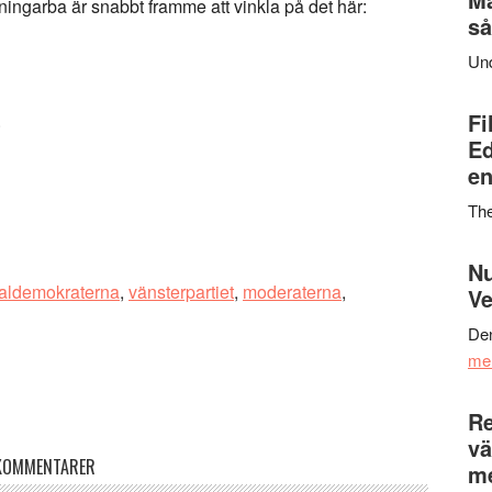
dningarba är snabbt framme att vinkla på det här:
så
Un
Fi
.
Ed
en
Th
Nu
ialdemokraterna
,
vänsterpartiet
,
moderaterna
,
Ve
Den
me
Re
vä
KOMMENTARER
m