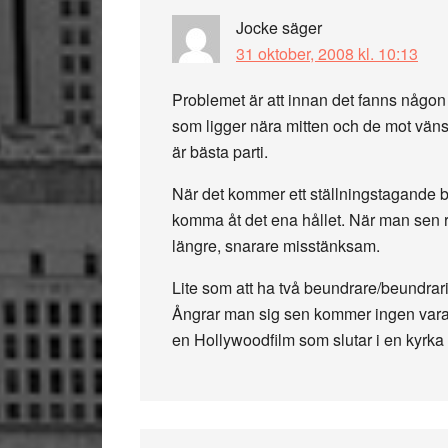
Jocke
säger
31 oktober, 2008 kl. 10:13
Problemet är att innan det fanns någon 
som ligger nära mitten och de mot vänst
är bästa parti.
När det kommer ett ställningstagande b
komma åt det ena hållet. När man sen re
längre, snarare misstänksam.
Lite som att ha två beundrare/beundrar
Ångrar man sig sen kommer ingen vara ri
en Hollywoodfilm som slutar i en kyrka