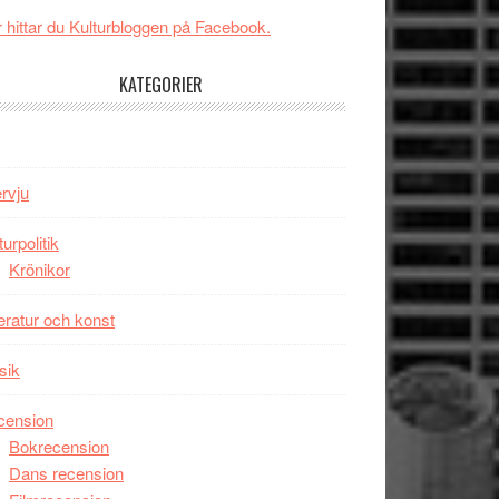
New
Toronto
 hittar du Kulturbloggen på Facebook.
Day
–
KATEGORIER
kan
vara
den
bästa
ervju
Spider-
Man
turpolitik
filmen
Krönikor
någonsin
teratur och konst
sik
cension
Bokrecension
Dans recension