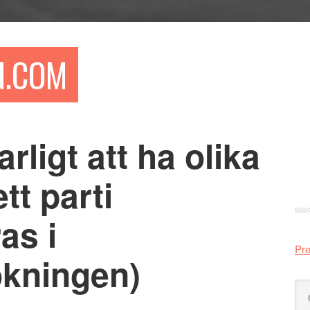
N.COM
arligt att ha olika
Pr
si
tt parti
as i
Pre
ökningen)
Sö
på