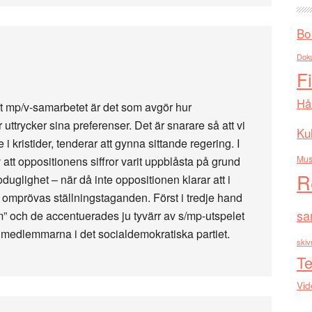
Bo
Dok
F
Hå
unt mp/v-samarbetet är det som avgör hur
trycker sina preferenser. Det är snarare så att vi
Kul
 i kristider, tenderar att gynna sittande regering. I
Mus
 att oppositionens siffror varit uppblåsta på grund
R
uglighet – när då inte oppositionen klarar att i
 omprövas ställningstaganden. Först i tredje hand
sa
” och de accentuerades ju tyvärr av s/mp-utspelet
medlemmarna i det socialdemokratiska partiet.
skiv
Te
Vid