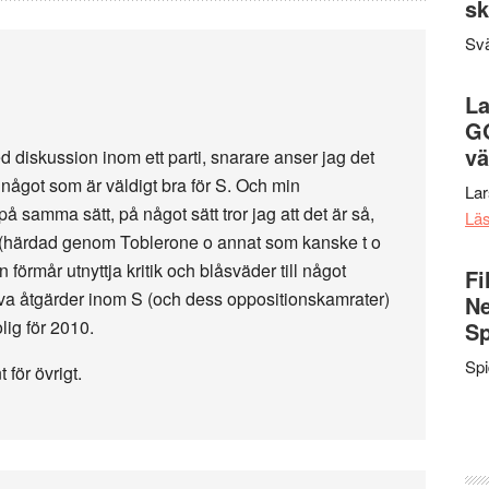
sk
Svä
La
G
vä
ed diskussion inom ett parti, snarare anser jag det
 något som är väldigt bra för S. Och min
La
å samma sätt, på något sätt tror jag att det är så,
Lä
jälv (härdad genom Toblerone o annat som kanske t o
on förmår utnyttja kritik och blåsväder till något
Fi
ktiva åtgärder inom S (och dess oppositionskamrater)
Ne
olig för 2010.
Sp
Sp
för övrigt.