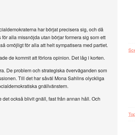
ialdemokraterna har börjat precisera sig, och då
för alla missnöjda utan börjar formera sig som ett
så omöjligt för alla att helt sympatisera med partiet.
Sc
de de kommit att förlora opinion. Det låg i korten.
 bra. De problem och strategiska överväganden som
skussionen. Till det har såväl Mona Sahlins olyckliga
ocialdemokratiska gnällvänstern.
et också blivit gnäll, fast från annan håll. Och
Top