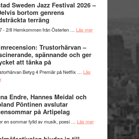
Det
tad Sweden Jazz Festival 2026 –
grönaste
Delvis bortom genrens
gräset
dsträckta terräng
–
om
/7 - 2/8 Hemkommen från Österlen …
Läs mer
en
Ystad
humoristisk
Sweden
lmrecension: Trustorhärvan –
och
Jazz
scinerande, spännande och ger
hjärtevarm
Festival
cket att tänka på
lättsam
2026
kompott
storhärvan Betyg 4 Premiär på Netflix …
Läs
–
om
r
I
Filmrecension:
Delvis
Trustorhärvan
na Endre, Hannes Meidal och
bortom
–
land Pöntinen avslutar
genrens
fascinerande,
ensommar på Artipelag
vidsträckta
spännande
terräng
om
er en sommar fylld av musik, poesi …
Läs mer
och
Lena
ger
Endre,
lmöfestivalen bjuder in till
mycket