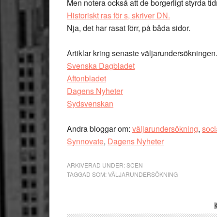
Men notera också att de borgerligt styrda ti
Historiskt ras för s, skriver DN.
Nja, det har rasat förr, på båda sidor.
Artiklar kring senaste väljarundersökningen
Svenska Dagbladet
Aftonbladet
Dagens Nyheter
Sydsvenskan
Andra bloggar om:
väljarundersökning
,
soc
Synnovate
,
Dagens Nyheter
ARKIVERAD UNDER:
SCEN
TAGGAD SOM:
VÄLJARUNDERSÖKNING
Läsarkommentarer