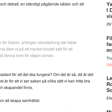
Ys
n och debatt, en ständigt pågående sådan och att
I 
vi
29
Fi
er för Sahlin: antingen storstädning där både
fa
åker ut på ett mycket brutalt sätt för att
my
att lämna över till någon annan.
Tru
me
kadant för att det ska fungera? Om det är så, då är det
Le
et är för att vi ser saken på olika sätt vi kan hitta bra
Ro
ch skapandet finns.
Sc
Eft
r om att skapa samhället.
Ma