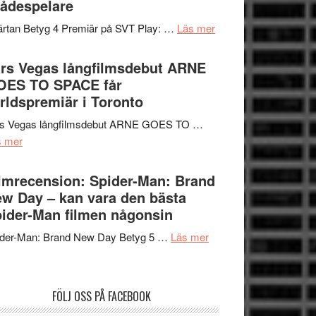
ådespelare
en
tv4
Jackie
om
rtan Betyg 4 Premiär på SVT Play: …
Läs mer
med
Chan
Recension
Vem
i
av
rs Vegas långfilmsdebut ARNE
kan
storform
tv-
OES TO SPACE får
styra
serie:
rldspremiär i Toronto
Mauri?
Svärtan
rs Vegas långfilmsdebut ARNE GOES TO …
–
om
s mer
välgjort
Lars
om
Vegas
lmrecension: Spider-Man: Brand
människans
långfilmsdebut
w Day – kan vara den bästa
mörker
ARNE
ider-Man filmen någonsin
med
GOES
imponerande
om
ider-Man: Brand New Day Betyg 5 …
Läs mer
TO
unga
Filmrecension:
SPACE
skådespelare
Spider-
får
Man:
världspremiär
FÖLJ OSS PÅ FACEBOOK
Brand
i