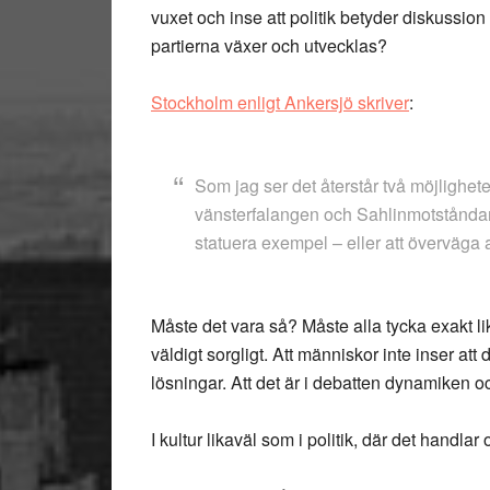
vuxet och inse att politik betyder diskussio
partierna växer och utvecklas?
Stockholm enligt Ankersjö skriver
:
Som jag ser det återstår två möjlighet
vänsterfalangen och Sahlinmotståndarna 
statuera exempel – eller att överväga 
Måste det vara så? Måste alla tycka exakt li
väldigt sorgligt. Att människor inte inser att d
lösningar. Att det är i debatten dynamiken o
I kultur likaväl som i politik, där det handla