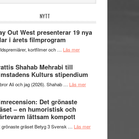
bplatsen
NYTT
y Out West presenterar 19 nya
tlar i årets filmprogram
om
ldspremiärer, kortfilmer och …
Läs mer
Way
Out
attis Shahab Mehrabi till
West
lmstadens Kulturs stipendium
presenterar
om
bror Ali och jag (2026). Shahab …
Läs mer
19
Grattis
nya
Shahab
lmrecension: Det grönaste
titlar
Mehrabi
äset – en humoristisk och
i
till
ärtevarm lättsam kompott
årets
Filmstadens
filmprogram
om
 grönaste gräset Betyg 3 Svensk …
Läs mer
Kulturs
Filmrecension:
stipendium