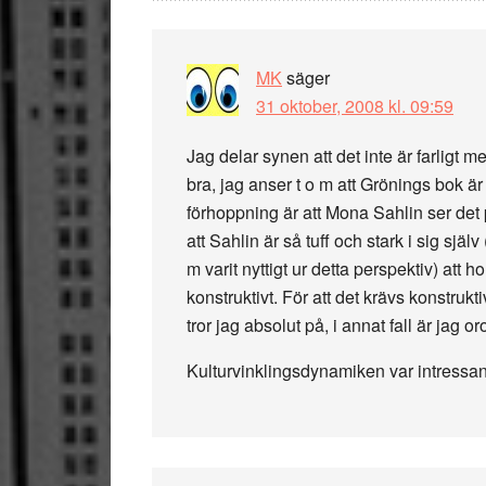
MK
säger
31 oktober, 2008 kl. 09:59
Jag delar synen att det inte är farligt m
bra, jag anser t o m att Grönings bok är
förhoppning är att Mona Sahlin ser det p
att Sahlin är så tuff och stark i sig s
m varit nyttigt ur detta perspektiv) att h
konstruktivt. För att det krävs konstru
tror jag absolut på, i annat fall är jag or
Kulturvinklingsdynamiken var intressant 