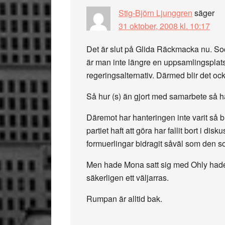
Stig-Björn Ljunggren
säger
31 oktober, 2008 kl. 10:17
Det är slut på Glida Räckmacka nu. Soc
är man inte längre en uppsamlingsplats 
regeringsalternativ. Därmed blir det ock
Så hur (s) än gjort med samarbete så ha
Däremot har hanteringen inte varit så
partiet haft att göra har fallit bort i di
formuerlingar bidragit såväl som den s
Men hade Mona satt sig med Ohly hade d
säkerligen ett väljarras.
Rumpan är alltid bak.