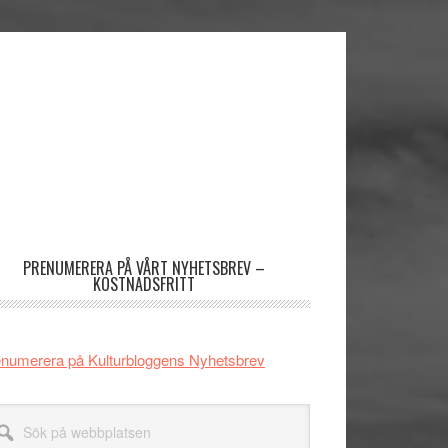
imärt
dofält
PRENUMERERA PÅ VÅRT NYHETSBREV –
KOSTNADSFRITT
numerera på Kulturbloggens Nyhetsbrev
k