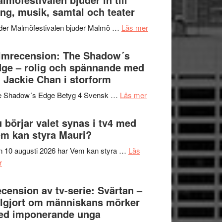
Hannes
ng, musik, samtal och teater
att
Meidal
tänka
om
der Malmöfestivalen bjuder Malmö …
Läs mer
och
på
Malmöfestivalen
Roland
bjuder
lmrecension: The Shadow´s
Pöntinen
in
ge – rolig och spännande med
avslutar
till
 Jackie Chan i storform
Scensommar
sång,
på
om
e Shadow´s Edge Betyg 4 Svensk …
Läs mer
musik,
Artipelag
Filmrecension:
samtal
The
 börjar valet synas i tv4 med
och
Shadow
m kan styra Mauri?
teater
´s
 10 augusti 2026 har Vem kan styra …
Läs
Edge
om
r
–
Nu
rolig
börjar
cension av tv-serie: Svärtan –
och
valet
lgjort om människans mörker
spännande
synas
ed imponerande unga
med
i