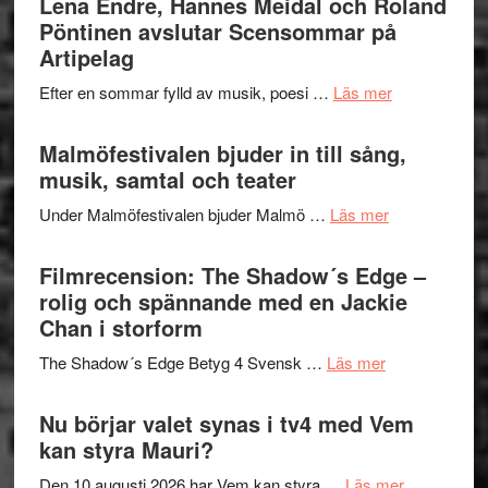
Lena Endre, Hannes Meidal och Roland
Delvis
–
Pöntinen avslutar Scensommar på
bortom
fascineran
Artipelag
genrens
spännand
vidsträckta
om
Efter en sommar fylld av musik, poesi …
Läs mer
och
terräng
Lena
ger
Endre,
Malmöfestivalen bjuder in till sång,
mycket
Hannes
musik, samtal och teater
att
Meidal
tänka
om
Under Malmöfestivalen bjuder Malmö …
Läs mer
och
på
Malmöfestiva
Roland
bjuder
Filmrecension: The Shadow´s Edge –
Pöntinen
in
rolig och spännande med en Jackie
avslutar
till
Chan i storform
Scensommar
sång,
på
om
The Shadow´s Edge Betyg 4 Svensk …
Läs mer
musik,
Artipelag
Filmrecension
samtal
The
Nu börjar valet synas i tv4 med Vem
och
Shadow
kan styra Mauri?
teater
´s
om
Den 10 augusti 2026 har Vem kan styra …
Läs mer