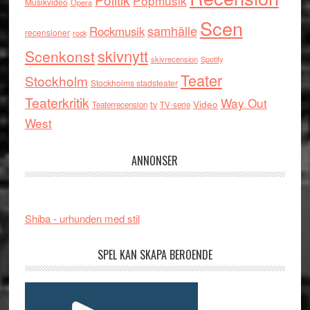
Popmusik
Musikvideo
Opera
Scen
samhälle
Rockmusik
recensioner
rock
skivnytt
Scenkonst
skivrecension
Spotify
Teater
Stockholm
Stockholms stadsteater
Teaterkritik
Way Out
tv
Video
Teaterrecension
TV-serie
West
ANNONSER
Shiba - urhunden med stil
SPEL KAN SKAPA BEROENDE