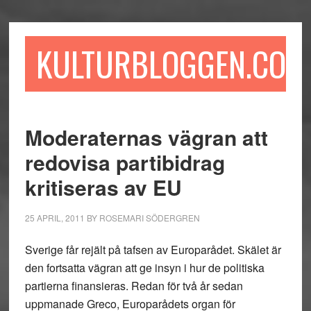
Hoppa
Hoppa
Hoppa
till
till
till
huvudinnehåll
det
sidfot
KULTURBLOGGEN.COM
primära
sidofältet
Moderaternas vägran att
redovisa partibidrag
kritiseras av EU
25 APRIL, 2011
BY
ROSEMARI SÖDERGREN
Sverige får rejält på tafsen av Europarådet. Skälet är
den fortsatta vägran att ge insyn i hur de politiska
partierna finansieras. Redan för två år sedan
uppmanade Greco, Europarådets organ för