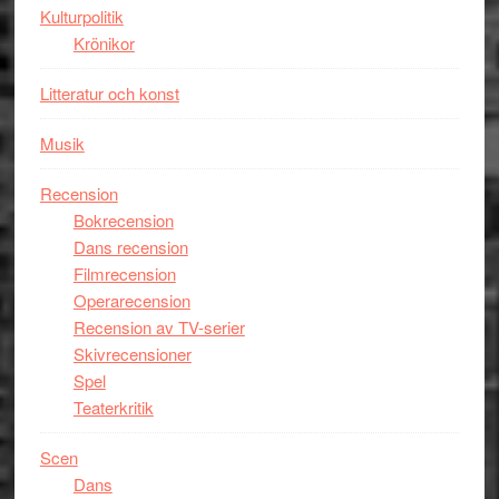
Kulturpolitik
skådespelar
Krönikor
Litteratur och konst
Musik
Recension
Bokrecension
Dans recension
Filmrecension
Operarecension
Recension av TV-serier
Skivrecensioner
Spel
Teaterkritik
Scen
Dans