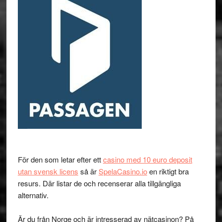
För den som letar efter ett
casino med 10 euro deposit
utan svensk licens
så är
SpelaCasino.io
en riktigt bra
resurs. Där listar de och recenserar alla tillgängliga
alternativ.
Är du från Norge och är intresserad av nätcasinon? På