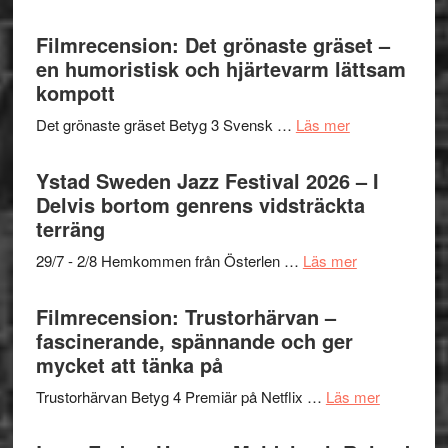
Believe
Grattis
nya
–
Shahab
Filmrecension: Det grönaste gräset –
titlar
Vrach
Mehrabi
en humoristisk och hjärtevarm lättsam
i
Frankenshtey
till
kompott
årets
–
Filmstadens
filmprogram
med
om
Det grönaste gräset Betyg 3 Svensk …
Läs mer
Kulturs
Fox
Filmrecension:
stipendium
Mulder
Det
Ystad Sweden Jazz Festival 2026 – I
och
grönaste
Delvis bortom genrens vidsträckta
Dana
gräset
terräng
Scully
–
om
29/7 - 2/8 Hemkommen från Österlen …
Läs mer
en
Ystad
humoristisk
Sweden
Filmrecension: Trustorhärvan –
och
Jazz
fascinerande, spännande och ger
hjärtevarm
Festival
mycket att tänka på
lättsam
2026
kompott
om
Trustorhärvan Betyg 4 Premiär på Netflix …
Läs mer
–
Filmrecens
I
Trustorhä