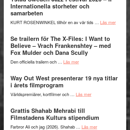
Internationella storheter och
samarbeten
om
KURT ROSENWINKEL tillhör en av vår tids …
Läs mer
Ystad
Swede
Se trailern för The X-Files: I Want to
Jazz
Believe – Vrach Frankenshtey – med
Festiva
Fox Mulder och Dana Scully
2026
om
Den officiella trailern och …
Läs mer
–
Se
II
trailern
Way Out West presenterar 19 nya titlar
Internat
för
i årets filmprogram
storhet
The
och
om
Världspremiärer, kortfilmer och …
Läs mer
X-
samarb
Way
Files:
Out
Grattis Shahab Mehrabi till
I
West
Filmstadens Kulturs stipendium
Want
presenterar
to
om
Farbror Ali och jag (2026). Shahab …
Läs mer
19