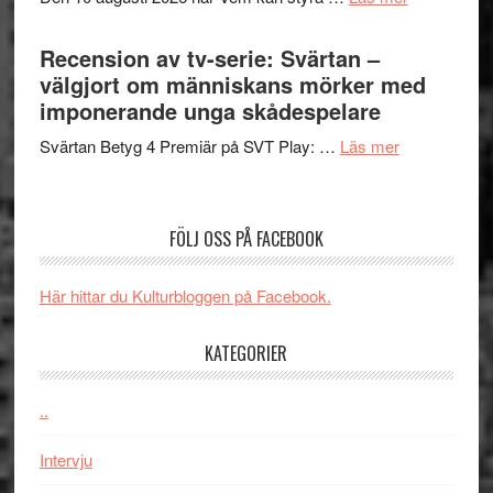
Edge
Nu
–
börjar
Recension av tv-serie: Svärtan –
rolig
valet
välgjort om människans mörker med
och
synas
imponerande unga skådespelare
spännande
i
med
om
Svärtan Betyg 4 Premiär på SVT Play: …
Läs mer
tv4
en
Recension
med
Jackie
av
Vem
Chan
tv-
kan
FÖLJ OSS PÅ FACEBOOK
i
serie:
styra
storform
Svärtan
Mauri?
Här hittar du Kulturbloggen på Facebook.
–
välgjort
KATEGORIER
om
människans
mörker
..
med
Intervju
imponerande
unga