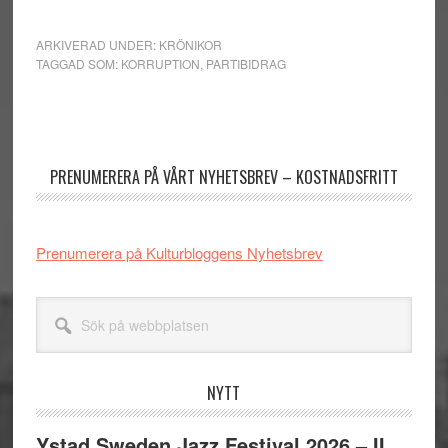
ARKIVERAD UNDER:
KRÖNIKOR
TAGGAD SOM:
KORRUPTION
,
PARTIBIDRAG
Primärt
sidofält
PRENUMERERA PÅ VÅRT NYHETSBREV – KOSTNADSFRITT
Prenumerera på Kulturbloggens Nyhetsbrev
Sök
på
webbplatsen
NYTT
Ystad Sweden Jazz Festival 2026 – II