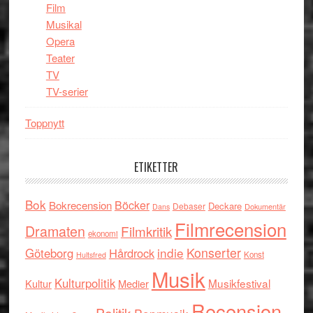
Film
Musikal
Opera
Teater
TV
TV-serier
Toppnytt
ETIKETTER
Bok
Böcker
Bokrecension
Deckare
Debaser
Dokumentär
Dans
Filmrecension
Dramaten
Filmkritik
ekonomi
indie
Konserter
Göteborg
Hårdrock
Konst
Hultsfred
Musik
Kulturpolitik
Musikfestival
Kultur
Medier
Recension
Politik