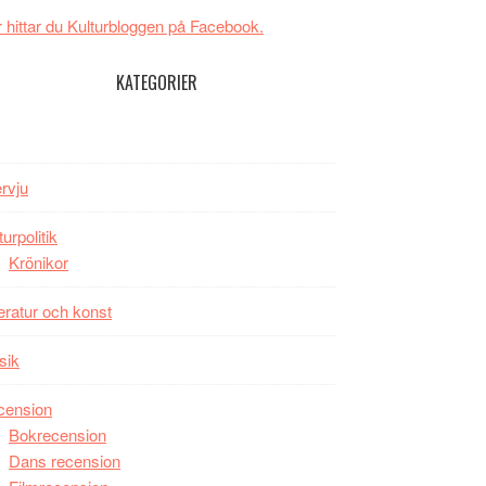
New
Toronto
 hittar du Kulturbloggen på Facebook.
Day
–
KATEGORIER
kan
vara
den
bästa
ervju
Spider-
Man
turpolitik
filmen
Krönikor
någonsin
teratur och konst
sik
cension
Bokrecension
Dans recension