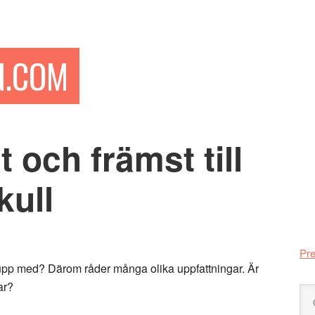
N.COM
 och främst till
Pr
si
kull
Pre
a upp med? Därom råder många olika uppfattningar. Är
ar?
Sö
på