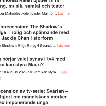
Hannes
ng, musik, samtal och teater
att
Meidal
tänka
om
der Malmöfestivalen bjuder Malmö …
Läs mer
och
på
Malmöfestivalen
Roland
bjuder
lmrecension: The Shadow´s
Pöntinen
in
ge – rolig och spännande med
avslutar
till
 Jackie Chan i storform
Scensommar
sång,
på
om
e Shadow´s Edge Betyg 4 Svensk …
Läs mer
musik,
Artipelag
Filmrecension:
samtal
The
 börjar valet synas i tv4 med
och
Shadow
m kan styra Mauri?
teater
´s
 10 augusti 2026 har Vem kan styra …
Läs
Edge
om
r
–
Nu
rolig
börjar
cension av tv-serie: Svärtan –
och
valet
lgjort om människans mörker
spännande
synas
ed imponerande unga
med
i