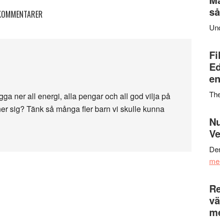
så
KOMMENTARER
Un
Fi
Ed
en
Th
ägga ner all energi, alla pengar och all god vilja på
nner sig? Tänk så många fler barn vi skulle kunna
Nu
Ve
Den
me
Re
vä
m