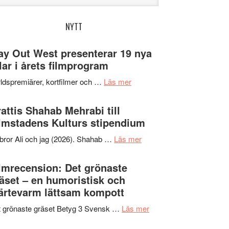
bplatsen
NYTT
y Out West presenterar 19 nya
tlar i årets filmprogram
om
ldspremiärer, kortfilmer och …
Läs mer
Way
Out
attis Shahab Mehrabi till
West
lmstadens Kulturs stipendium
presenterar
om
bror Ali och jag (2026). Shahab …
Läs mer
19
Grattis
nya
Shahab
lmrecension: Det grönaste
titlar
Mehrabi
äset – en humoristisk och
i
till
ärtevarm lättsam kompott
årets
Filmstadens
filmprogram
om
 grönaste gräset Betyg 3 Svensk …
Läs mer
Kulturs
Filmrecension:
stipendium