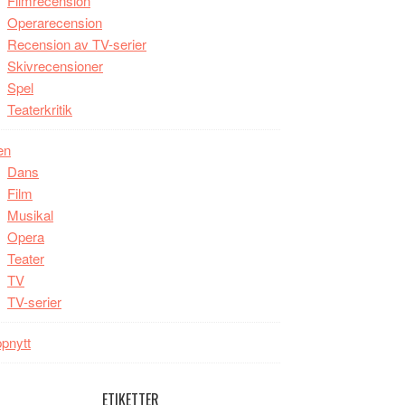
Filmrecension
Operarecension
Recension av TV-serier
Skivrecensioner
Spel
Teaterkritik
en
Dans
Film
Musikal
Opera
Teater
TV
TV-serier
pnytt
ETIKETTER