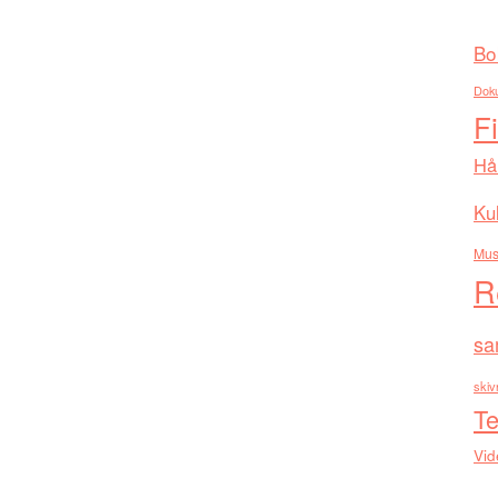
Bo
Dok
F
Hå
Kul
Mus
R
sa
skiv
Te
Vid