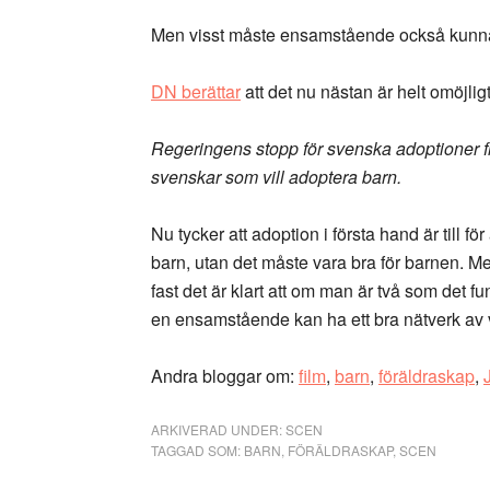
Men visst måste ensamstående också kunna
DN berättar
att det nu nästan är helt omöjli
Regeringens stopp för svenska adoptioner 
svenskar som vill adoptera barn.
Nu tycker att adoption i första hand är till för
barn, utan det måste vara bra för barnen. M
fast det är klart att om man är två som det f
en ensamstående kan ha ett bra nätverk av vä
Andra bloggar om:
film
,
barn
,
föräldraskap
,
ARKIVERAD UNDER:
SCEN
TAGGAD SOM:
BARN
,
FÖRÄLDRASKAP
,
SCEN