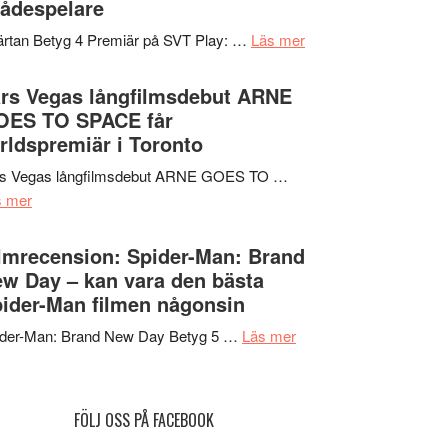
ådespelare
en
tv4
Jackie
om
rtan Betyg 4 Premiär på SVT Play: …
Läs mer
med
Chan
Recension
Vem
i
av
rs Vegas långfilmsdebut ARNE
kan
storform
tv-
OES TO SPACE får
styra
serie:
rldspremiär i Toronto
Mauri?
Svärtan
rs Vegas långfilmsdebut ARNE GOES TO …
–
om
s mer
välgjort
Lars
om
Vegas
lmrecension: Spider-Man: Brand
människans
långfilmsdebut
w Day – kan vara den bästa
mörker
ARNE
ider-Man filmen någonsin
med
GOES
imponerande
om
ider-Man: Brand New Day Betyg 5 …
Läs mer
TO
unga
Filmrecension:
SPACE
skådespelare
Spider-
får
Man:
världspremiär
FÖLJ OSS PÅ FACEBOOK
Brand
i