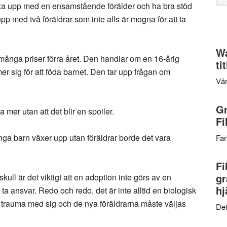
 växa upp med en ensamstående förälder och ha bra stöd
web
pp med två föräldrar som inte alls är mogna för att ta
Wa
 många priser förra året. Den handlar om en 16-årig
ti
r sig för att föda barnet. Den tar upp frågan om
Vär
Gr
ta mer utan att det blir en spoiler.
Fi
ga barn växer upp utan föräldrar borde det vara
Far
Fi
gr
s skull är det viktigt att en adoption inte görs av en
hj
t ta ansvar. Redo och redo, det är inte alltid en biologisk
a trauma med sig och de nya föräldrarna måste väljas
Det