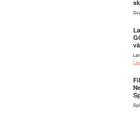
sk
Svä
La
G
vä
La
Lä
Fi
Ne
Sp
Sp