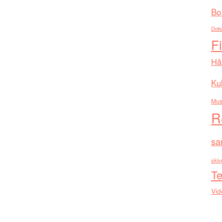
Bo
Dok
F
Hå
Kul
Mus
R
sa
skiv
Te
Vid