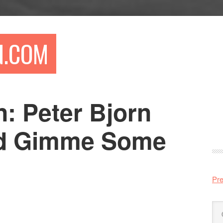
N.COM
: Peter Bjorn
Pr
si
d Gimme Some
Pre
Sö
på