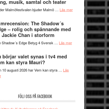
ng, musik, samtal och teater
att
Meidal
tänka
om
der Malmöfestivalen bjuder Malmö …
Läs mer
och
på
Malmöfestivalen
Roland
bjuder
lmrecension: The Shadow´s
Pöntinen
in
ge – rolig och spännande med
avslutar
till
 Jackie Chan i storform
Scensommar
sång,
på
om
e Shadow´s Edge Betyg 4 Svensk …
Läs mer
musik,
Artipelag
Filmrecension:
samtal
The
 börjar valet synas i tv4 med
och
Shadow
m kan styra Mauri?
teater
´s
 10 augusti 2026 har Vem kan styra …
Läs
Edge
om
r
–
Nu
rolig
börjar
och
valet
spännande
FÖLJ OSS PÅ FACEBOOK
synas
med
i
en
 hittar du Kulturbloggen på Facebook.