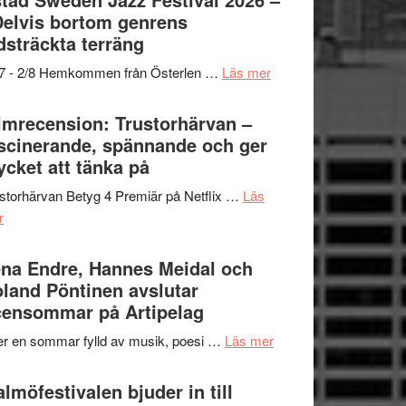
och
grönaste
Delvis bortom genrens
Dana
gräset
dsträckta terräng
Scully
–
om
/7 - 2/8 Hemkommen från Österlen …
Läs mer
en
Ystad
humoristisk
Sweden
lmrecension: Trustorhärvan –
och
Jazz
scinerande, spännande och ger
hjärtevarm
Festival
cket att tänka på
lättsam
2026
kompott
storhärvan Betyg 4 Premiär på Netflix …
Läs
–
om
r
I
Filmrecension:
Delvis
Trustorhärvan
na Endre, Hannes Meidal och
bortom
–
land Pöntinen avslutar
genrens
fascinerande,
ensommar på Artipelag
vidsträckta
spännande
terräng
om
er en sommar fylld av musik, poesi …
Läs mer
och
Lena
ger
Endre,
lmöfestivalen bjuder in till
mycket
Hannes