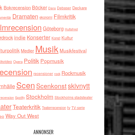
k
Böcker
Bokrecension
Deckare
Debaser
Dans
Dramaten
Filmkritik
umentär
ekonomi
ilmrecension
Göteborg
Hultsfred
indie
Konserter
rdrock
Kultur
Konst
Musik
turpolitik
Musikfestival
Medier
Politik
Popmusik
ikvideo
Opera
ecension
Rockmusik
recensioner
rock
Scen
skivnytt
Scenkonst
mhälle
Stockholm
Stockholms stadsteater
recension
Spotify
ater
Teaterkritik
tv
Teaterrecension
TV-serie
Way Out West
eo
ANNONSER