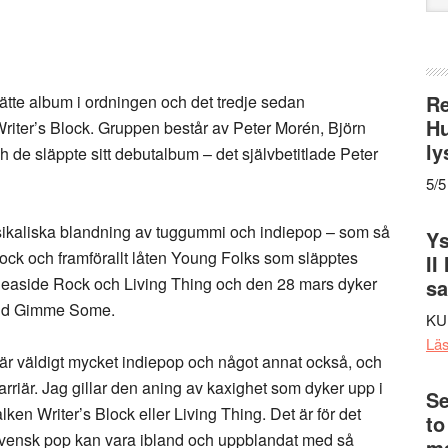
web
Re
tte album i ordningen och det tredje sedan
Hu
riter’s Block. Gruppen består av Peter Morén, Björn
ly
 de släppte sitt debutalbum – det självbetitlade Peter
5/5
sikaliska blandning av tuggummi och indiepop – som så
Ys
ock och framförallt låten Young Folks som släpptes
II
easide Rock och Living Thing och den 28 mars dyker
s
mnd Gimme Some.
KU
Lä
är väldigt mycket indiepop och något annat också, och
rriär. Jag gillar den aning av kaxighet som dyker upp i
Se
valken Writer’s Block eller Living Thing. Det är för det
to
svensk pop kan vara ibland och uppblandat med så
me