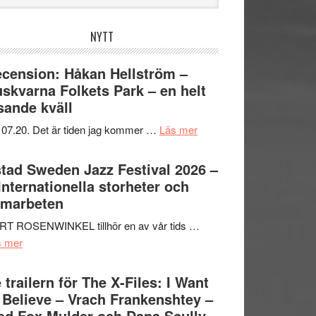
bplatsen
NYTT
cension: Håkan Hellström –
skvarna Folkets Park – en helt
sande kväll
om
 07.20. Det är tiden jag kommer …
Läs mer
Recension:
Håkan
tad Sweden Jazz Festival 2026 –
Hellström
 Internationella storheter och
–
amarbeten
Huskvarna
RT ROSENWINKEL tillhör en av vår tids …
Folkets
om
s mer
Park
Ystad
–
Sweden
 trailern för The X-Files: I Want
en
Jazz
 Believe – Vrach Frankenshtey –
helt
Festival
d Fox Mulder och Dana Scully
lysande