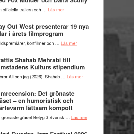
2026
kväll
om
 officiella trailern och …
Läs mer
–
Se
II
trailern
y Out West presenterar 19 nya
Internationella
för
tlar i årets filmprogram
storheter
The
och
om
ldspremiärer, kortfilmer och …
Läs mer
X-
samarbeten
Way
Files:
Out
attis Shahab Mehrabi till
I
West
lmstadens Kulturs stipendium
Want
presenterar
to
om
bror Ali och jag (2026). Shahab …
Läs mer
19
Believe
Grattis
nya
–
Shahab
lmrecension: Det grönaste
titlar
Vrach
Mehrabi
äset – en humoristisk och
i
Frankenshtey
till
ärtevarm lättsam kompott
årets
–
Filmstadens
filmprogram
med
om
 grönaste gräset Betyg 3 Svensk …
Läs mer
Kulturs
Fox
Filmrecension:
stipendium
Mulder
Det
tad Sweden Jazz Festival 2026 –