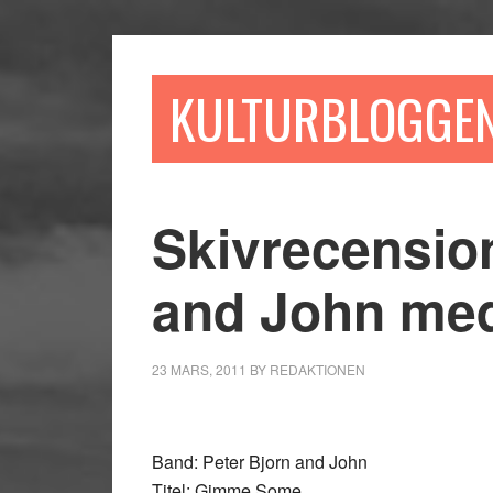
Hoppa
Hoppa
Hoppa
till
till
till
huvudinnehåll
det
sidfot
KULTURBLOGGE
primära
sidofältet
Skivrecension
and John me
23 MARS, 2011
BY
REDAKTIONEN
Band: Peter Bjorn and John
Titel: Gimme Some