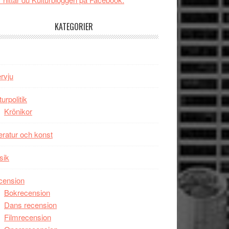
tv4
Jackie
med
Chan
KATEGORIER
Vem
i
kan
storform
styra
Mauri?
ervju
turpolitik
Krönikor
teratur och konst
sik
cension
Bokrecension
Dans recension
Filmrecension