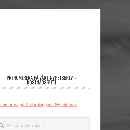
imärt
dofält
PRENUMERERA PÅ VÅRT NYHETSBREV –
KOSTNADSFRITT
numerera på Kulturbloggens Nyhetsbrev
k