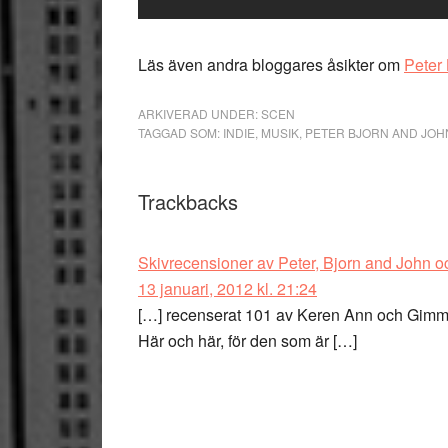
Läs även andra bloggares åsikter om
Peter
ARKIVERAD UNDER:
SCEN
TAGGAD SOM:
INDIE
,
MUSIK
,
PETER BJORN AND JOH
Läsarkommentarer
Trackbacks
Skivrecensioner av Peter, Bjorn and John oc
13 januari, 2012 kl. 21:24
[…] recenserat 101 av Keren Ann och Gimme
Här och här, för den som är […]