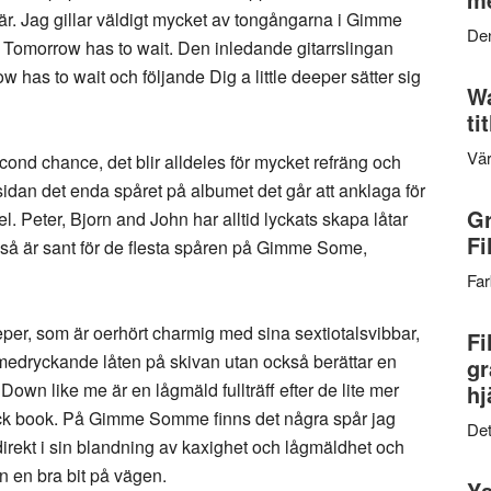
är. Jag gillar väldigt mycket av tongångarna i Gimme
Den
Tomorrow has to wait. Den inledande gitarrslingan
 has to wait och följande Dig a little deeper sätter sig
Wa
ti
Vär
econd chance, det blir alldeles för mycket refräng och
 sidan det enda spåret på albumet det går att anklaga för
Gr
l. Peter, Bjorn and John har alltid lyckats skapa låtar
Fi
också är sant för de flesta spåren på Gimme Some,
Far
eeper, som är oerhört charmig med sina sextiotalsvibbar,
Fi
 medryckande låten på skivan utan också berättar en
gr
å Down like me är en lågmäld fullträff efter de lite mer
hj
ack book. På Gimme Somme finns det några spår jag
Det
 direkt i sin blandning av kaxighet och lågmäldhet och
n en bra bit på vägen.
Ys