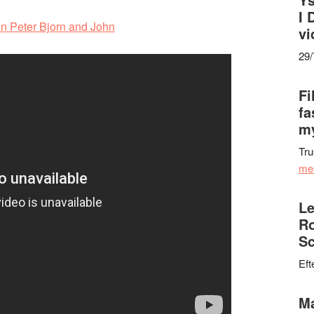
I 
ån Peter Bjorn and John
vi
29
Fi
fa
my
Tru
me
Le
Ro
Sc
Eft
Ma