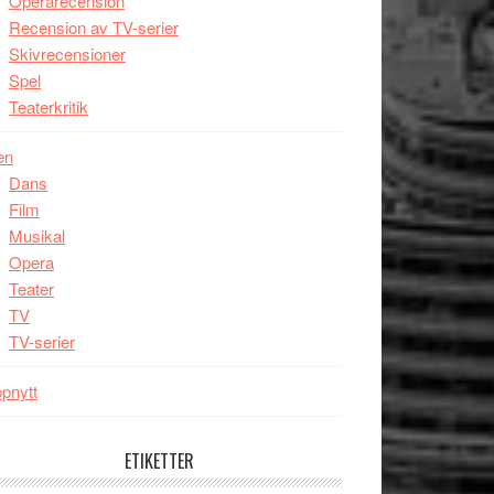
Operarecension
Recension av TV-serier
Skivrecensioner
Spel
Teaterkritik
en
Dans
Film
Musikal
Opera
Teater
TV
TV-serier
pnytt
ETIKETTER