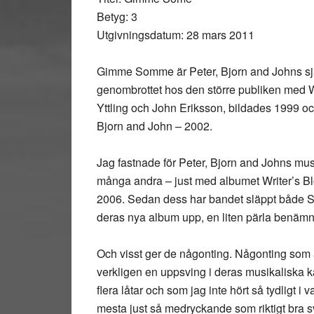
Betyg: 3
Utgivningsdatum: 28 mars 2011
Gimme Somme är Peter, Bjorn and Johns sjä
genombrottet hos den större publiken med W
Yttling och John Eriksson, bildades 1999 och
Bjorn and John – 2002.
Jag fastnade för Peter, Bjorn and Johns mu
många andra – just med albumet Writer’s Bl
2006. Sedan dess har bandet släppt både S
deras nya album upp, en liten pärla benä
Och visst ger de någonting. Någonting som 
verkligen en uppsving i deras musikaliska ka
flera låtar och som jag inte hört så tydligt i 
mesta just så medryckande som riktigt bra 