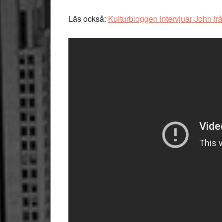
Läs också:
Kulturbloggen intervjuar John fr