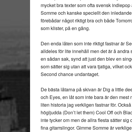
mycket bra texter som ofta svensk indiepop 
Somme och kanske speciellt den inledande 
förebådar något riktigt bra och både Tomorrow
som klister, på en gång.
Den enda låten som inte riktigt fastnar är S
alldeles för lite innehåll men det är å andra
en sådan sak, synd att just den blev en singe
som sätter sig utan att vara tjatiga, vilket 
Second chance undantaget.
De bästa låtarna på skivan är Dig a little d
och Eyes, en låt som inte bara är den mest
liten historia jag verkligen fastnar för. Ocks
högljudda (Don’t let them) Cool Off och Bl
inte tycker om men de allra flesta sätter sig
fina gitarrslingor. Gimme Somme är verklige