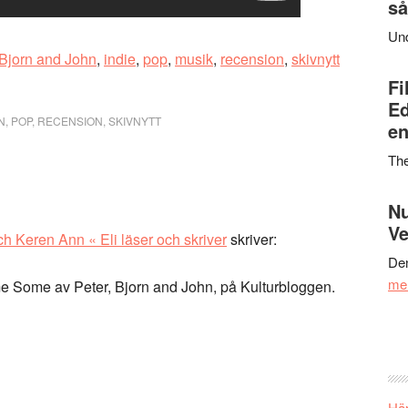
så
Un
 Bjorn and John
,
indie
,
pop
,
musik
,
recension
,
skivnytt
Fi
Ed
N
,
POP
,
RECENSION
,
SKIVNYTT
en
Th
Nu
Ve
h Keren Ann « Eli läser och skriver
skriver:
Den
me
 Some av Peter, Bjorn and John, på Kulturbloggen.
Här