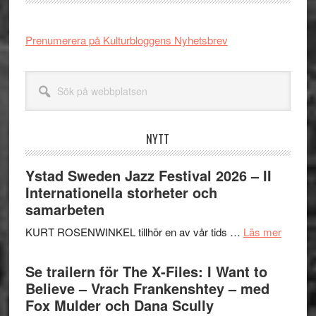
Prenumerera på Kulturbloggens Nyhetsbrev
Sök
på
webbplatsen
NYTT
Ystad Sweden Jazz Festival 2026 – II
Internationella storheter och
samarbeten
om
KURT ROSENWINKEL tillhör en av vår tids …
Läs mer
Ystad
Swede
Se trailern för The X-Files: I Want to
Jazz
Believe – Vrach Frankenshtey – med
Festiva
Fox Mulder och Dana Scully
2026