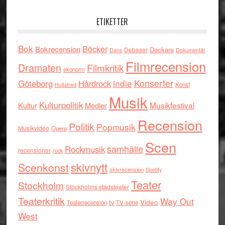
ETIKETTER
Bok
Böcker
Bokrecension
Deckare
Debaser
Dokumentär
Dans
Filmrecension
Dramaten
Filmkritik
ekonomi
indie
Konserter
Göteborg
Hårdrock
Konst
Hultsfred
Musik
Kulturpolitik
Musikfestival
Kultur
Medier
Recension
Politik
Popmusik
Musikvideo
Opera
Scen
samhälle
Rockmusik
recensioner
rock
skivnytt
Scenkonst
skivrecension
Spotify
Teater
Stockholm
Stockholms stadsteater
Teaterkritik
Way Out
tv
Video
Teaterrecension
TV-serie
West