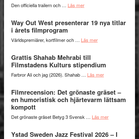
om
Den officiella trailern och …
Läs mer
–
Se
II
trailern
Way Out West presenterar 19 nya titlar
Internat
för
i årets filmprogram
storhet
The
och
om
Världspremiärer, kortfilmer och …
Läs mer
X-
samarb
Way
Files:
Out
Grattis Shahab Mehrabi till
I
West
Filmstadens Kulturs stipendium
Want
presenterar
to
om
Farbror Ali och jag (2026). Shahab …
Läs mer
19
Believe
Grattis
nya
–
Shahab
Filmrecension: Det grönaste gräset –
titlar
Vrach
Mehrabi
en humoristisk och hjärtevarm lättsam
i
Frankenshtey
till
kompott
årets
–
Filmstadens
filmprogram
med
om
Det grönaste gräset Betyg 3 Svensk …
Läs mer
Kulturs
Fox
Filmrecension:
stipendium
Mulder
Det
Ystad Sweden Jazz Festival 2026 – I
och
grönaste