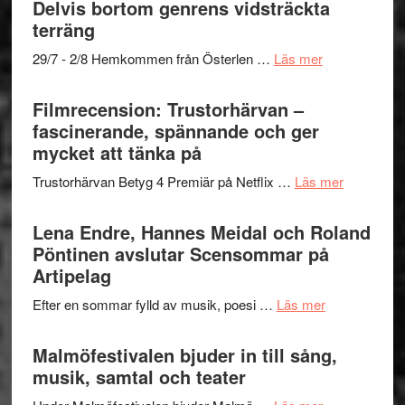
Delvis bortom genrens vidsträckta
Dana
gräset
terräng
Scully
–
om
29/7 - 2/8 Hemkommen från Österlen …
Läs mer
en
Ystad
humoristisk
Sweden
Filmrecension: Trustorhärvan –
och
Jazz
fascinerande, spännande och ger
hjärtevarm
Festival
mycket att tänka på
lättsam
2026
kompott
om
Trustorhärvan Betyg 4 Premiär på Netflix …
Läs mer
–
Filmrecens
I
Trustorhä
Lena Endre, Hannes Meidal och Roland
Delvis
–
Pöntinen avslutar Scensommar på
bortom
fascineran
Artipelag
genrens
spännand
vidsträckta
om
Efter en sommar fylld av musik, poesi …
Läs mer
och
terräng
Lena
ger
Endre,
Malmöfestivalen bjuder in till sång,
mycket
Hannes
musik, samtal och teater
att
Meidal
tänka
om