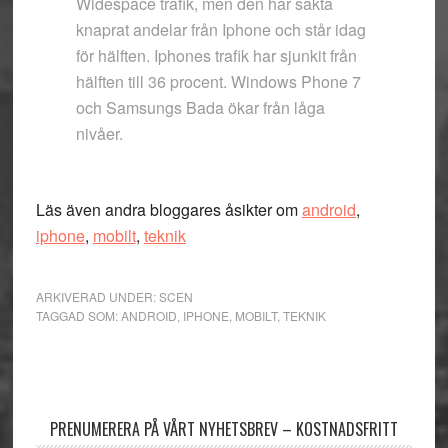
Widespace trafik, men den har sakta
knaprat andelar från Iphone och står idag
för hälften. Iphones trafik har sjunkit från
hälften till 36 procent. Windows Phone 7
och Samsungs Bada ökar från låga
nivåer.
Läs även andra bloggares åsikter om
android
,
iphone
,
mobilt
,
teknik
ARKIVERAD UNDER:
SCEN
TAGGAD SOM:
ANDROID
,
IPHONE
,
MOBILT
,
TEKNIK
Primärt
sidofält
PRENUMERERA PÅ VÅRT NYHETSBREV – KOSTNADSFRITT