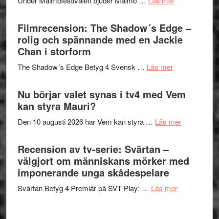
Under Malmöfestivalen bjuder Malmö …
Läs mer
och
på
Malmöfestiva
Roland
bjuder
Filmrecension: The Shadow´s Edge –
Pöntinen
in
rolig och spännande med en Jackie
avslutar
till
Chan i storform
Scensommar
sång,
på
om
The Shadow´s Edge Betyg 4 Svensk …
Läs mer
musik,
Artipelag
Filmrecension
samtal
The
Nu börjar valet synas i tv4 med Vem
och
Shadow
kan styra Mauri?
teater
´s
om
Den 10 augusti 2026 har Vem kan styra …
Läs mer
Edge
Nu
–
börjar
Recension av tv-serie: Svärtan –
rolig
valet
välgjort om människans mörker med
och
synas
imponerande unga skådespelare
spännande
i
med
om
Svärtan Betyg 4 Premiär på SVT Play: …
Läs mer
tv4
en
Recension
med
Jackie
av
Vem
Chan