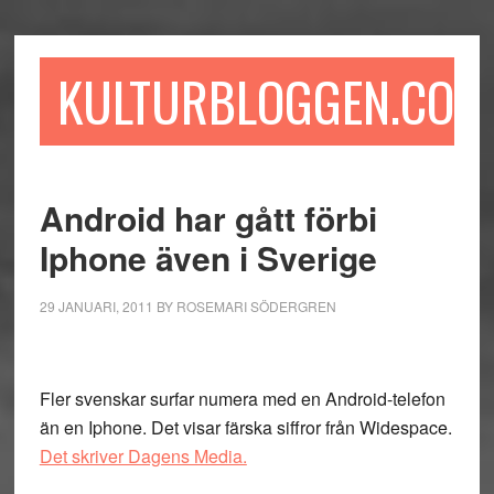
Hoppa
Hoppa
Hoppa
till
till
till
huvudinnehåll
det
sidfot
KULTURBLOGGEN.COM
primära
sidofältet
Android har gått förbi
Iphone även i Sverige
29 JANUARI, 2011
BY
ROSEMARI SÖDERGREN
Fler svenskar surfar numera med en Android-telefon
än en Iphone. Det visar färska siffror från Widespace.
Det skriver Dagens Media.