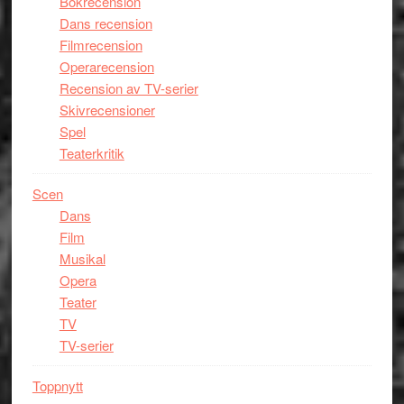
Bokrecension
Dans recension
Filmrecension
Operarecension
Recension av TV-serier
Skivrecensioner
Spel
Teaterkritik
Scen
Dans
Film
Musikal
Opera
Teater
TV
TV-serier
Toppnytt