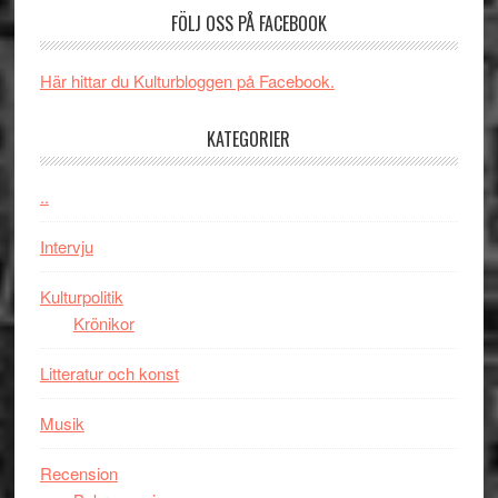
tv-
kan
FÖLJ OSS PÅ FACEBOOK
i
serie:
styra
storform
Svärtan
Mauri?
Här hittar du Kulturbloggen på Facebook.
–
välgjort
KATEGORIER
om
människans
mörker
..
med
Intervju
imponerande
unga
Kulturpolitik
skådespelar
Krönikor
Litteratur och konst
Musik
Recension