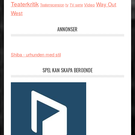
Teaterkritik
Way Out
tv
Video
Teaterrecension
TV-serie
West
ANNONSER
Shiba - urhunden med stil
SPEL KAN SKAPA BEROENDE