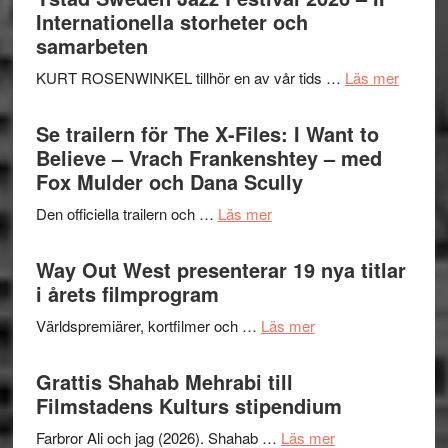
Hellström
Internationella storheter och
–
samarbeten
Huskvarna
om
KURT ROSENWINKEL tillhör en av vår tids …
Läs mer
Folkets
Ystad
Park
Swede
Se trailern för The X-Files: I Want to
–
Jazz
Believe – Vrach Frankenshtey – med
en
Festiva
Fox Mulder och Dana Scully
helt
2026
lysande
om
Den officiella trailern och …
Läs mer
–
kväll
Se
II
trailern
Way Out West presenterar 19 nya titlar
Internat
för
i årets filmprogram
storhet
The
och
om
Världspremiärer, kortfilmer och …
Läs mer
X-
samarb
Way
Files:
Out
Grattis Shahab Mehrabi till
I
West
Filmstadens Kulturs stipendium
Want
presenterar
to
om
Farbror Ali och jag (2026). Shahab …
Läs mer
19