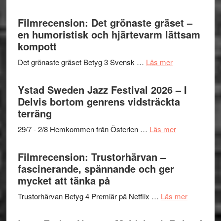
Believe
Grattis
nya
–
Shahab
Filmrecension: Det grönaste gräset –
titlar
Vrach
Mehrabi
en humoristisk och hjärtevarm lättsam
i
Frankenshtey
till
kompott
årets
–
Filmstadens
filmprogram
med
om
Det grönaste gräset Betyg 3 Svensk …
Läs mer
Kulturs
Fox
Filmrecension:
stipendium
Mulder
Det
Ystad Sweden Jazz Festival 2026 – I
och
grönaste
Delvis bortom genrens vidsträckta
Dana
gräset
terräng
Scully
–
om
29/7 - 2/8 Hemkommen från Österlen …
Läs mer
en
Ystad
humoristisk
Sweden
Filmrecension: Trustorhärvan –
och
Jazz
fascinerande, spännande och ger
hjärtevarm
Festival
mycket att tänka på
lättsam
2026
kompott
om
Trustorhärvan Betyg 4 Premiär på Netflix …
Läs mer
–
Filmrecens
I
Trustorhä