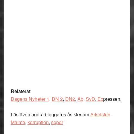
Relaterat:
Dagens Nyheter 1
,
DN 2
,
DN2
,
Ab
,
SvD
,
Ex
pressen,
Läs även andra bloggares åsikter om
Arkelsten
,
Malmö
,
korruption
,
sopor