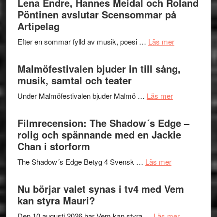
Lena Endre, Hannes Meidal och Roland
Delvis
–
Pöntinen avslutar Scensommar på
bortom
fascineran
Artipelag
genrens
spännand
vidsträckta
om
Efter en sommar fylld av musik, poesi …
Läs mer
och
terräng
Lena
ger
Endre,
Malmöfestivalen bjuder in till sång,
mycket
Hannes
musik, samtal och teater
att
Meidal
tänka
om
Under Malmöfestivalen bjuder Malmö …
Läs mer
och
på
Malmöfestiva
Roland
bjuder
Filmrecension: The Shadow´s Edge –
Pöntinen
in
rolig och spännande med en Jackie
avslutar
till
Chan i storform
Scensommar
sång,
på
om
The Shadow´s Edge Betyg 4 Svensk …
Läs mer
musik,
Artipelag
Filmrecension
samtal
The
Nu börjar valet synas i tv4 med Vem
och
Shadow
kan styra Mauri?
teater
´s
om
Den 10 augusti 2026 har Vem kan styra …
Läs mer