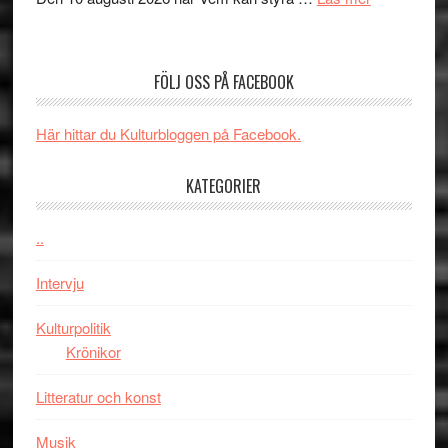
Edge
Nu
–
börjar
rolig
valet
och
FÖLJ OSS PÅ FACEBOOK
synas
spännande
i
med
Här hittar du Kulturbloggen på Facebook.
tv4
en
med
Jackie
KATEGORIER
Vem
Chan
kan
i
styra
..
storform
Mauri?
Intervju
Kulturpolitik
Krönikor
Litteratur och konst
Musik