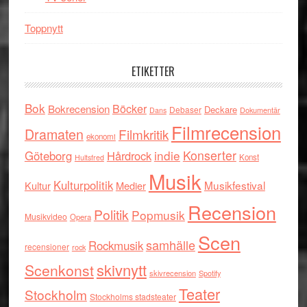
Toppnytt
ETIKETTER
Bok
Böcker
Bokrecension
Deckare
Debaser
Dokumentär
Dans
Filmrecension
Dramaten
Filmkritik
ekonomi
indie
Konserter
Göteborg
Hårdrock
Konst
Hultsfred
Musik
Kulturpolitik
Musikfestival
Kultur
Medier
Recension
Politik
Popmusik
Musikvideo
Opera
Scen
samhälle
Rockmusik
recensioner
rock
skivnytt
Scenkonst
skivrecension
Spotify
Teater
Stockholm
Stockholms stadsteater