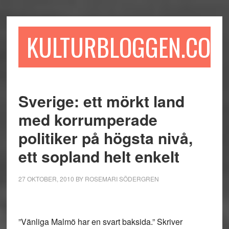
Hoppa
Hoppa
Hoppa
till
till
till
huvudinnehåll
det
sidfot
KULTURBLOGGEN.COM
primära
sidofältet
Sverige: ett mörkt land
med korrumperade
politiker på högsta nivå,
ett sopland helt enkelt
27 OKTOBER, 2010
BY
ROSEMARI SÖDERGREN
”Vänliga Malmö har en svart baksida.” Skriver