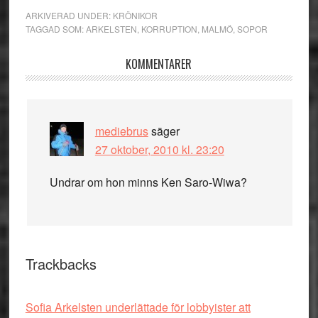
ARKIVERAD UNDER:
KRÖNIKOR
TAGGAD SOM:
ARKELSTEN
,
KORRUPTION
,
MALMÖ
,
SOPOR
Läsarkommentarer
KOMMENTARER
mediebrus
säger
27 oktober, 2010 kl. 23:20
Undrar om hon minns Ken Saro-Wiwa?
Trackbacks
Sofia Arkelsten underlättade för lobbyister att