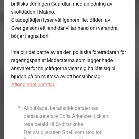
brittiska tidningen Guardian med anledning av
skottdåden i Malmö.
Skadeglädjen lyser väl igenom lite. Bilden av
Sverige som ett land där vi tar hand om varandra
börjar flagna bort.
Inte blir det bättre av att den politiska företrädaren för
regeringspartiet Moderaterna som lägger hade
ansvaret för miljöfrågorna visar sig ha låtit sig bli
bjuden på en mutresa av ett bensinbolag.
Aftonbladet berättar:
Aftonbladet berättar:Moderaternas
partisekreterare Sofia Arkelsten fick en
resa betald till Sydfrankrike.
Det var oljejätten Shell som stod för