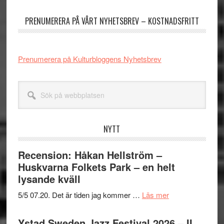
sidofält
PRENUMERERA PÅ VÅRT NYHETSBREV – KOSTNADSFRITT
Prenumerera på Kulturbloggens Nyhetsbrev
Sök
på
webbplatsen
NYTT
Recension: Håkan Hellström –
Huskvarna Folkets Park – en helt
lysande kväll
om
5/5 07.20. Det är tiden jag kommer …
Läs mer
Recension:
Håkan
Ystad Sweden Jazz Festival 2026 – II