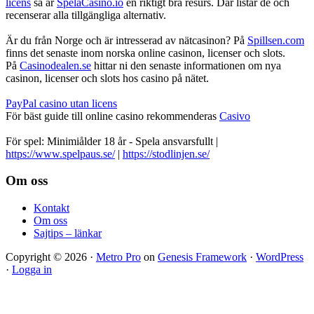
licens
så är
SpelaCasino.io
en riktigt bra resurs. Där listar de och
recenserar alla tillgängliga alternativ.
Är du från Norge och är intresserad av nätcasinon? På
Spillsen.com
finns det senaste inom norska online casinon, licenser och slots.
På
Casinodealen.se
hittar ni den senaste informationen om nya
casinon, licenser och slots hos casino på nätet.
PayPal casino utan licens
För bäst guide till online casino rekommenderas
Casivo
För spel: Minimiålder 18 år - Spela ansvarsfullt |
https://www.spelpaus.se/
|
https://stodlinjen.se/
Footer
Om oss
Kontakt
Om oss
Sajtips – länkar
Copyright © 2026 ·
Metro Pro
on
Genesis Framework
·
WordPress
·
Logga in