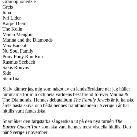
Gramophonedzie
Greis
Inna
Ivri Lider
Karpe Diem
The Kolin
Marco Mengoni
Marina and the Diamonds
Max Barskih
Nu Soul Family
Pony Pony Run Run
Rasmus Seebach
Sakis Rouvas
Sido
Stam1na
Själv känner jag mig som något av en landsförrädare när jag håller
tummarna för min och hela världens best friend forever Marina &
The Diamonds. Hennes debutalbum
The Family Jewels
är ju kanske
årets bästa skiva och båda hennes framträdanden i Sverige i år har
hittills varit fantastiska.
Snart åker den färgstarka sångerskan ut på den nya turnén
The
Burger Queen Tour
som ska vara hennes mest visuella hittills. Den
når Sverige i november: