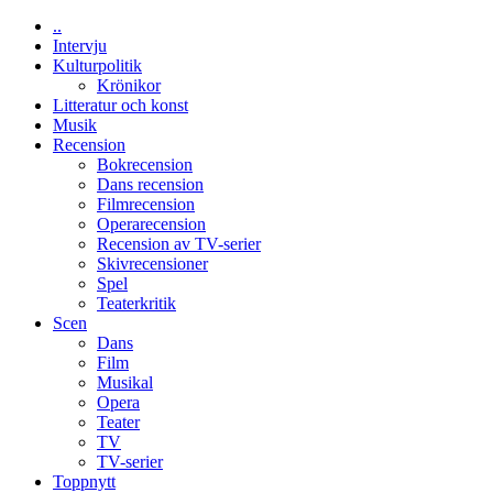
om
..
människans
Intervju
mörker
Kulturpolitik
med
Krönikor
imponerande
Litteratur och konst
unga
Musik
skådespelare
Recension
Bokrecension
Dans recension
Filmrecension
Operarecension
Recension av TV-serier
Skivrecensioner
Spel
Teaterkritik
Scen
Dans
Film
Musikal
Opera
Teater
TV
TV-serier
Toppnytt