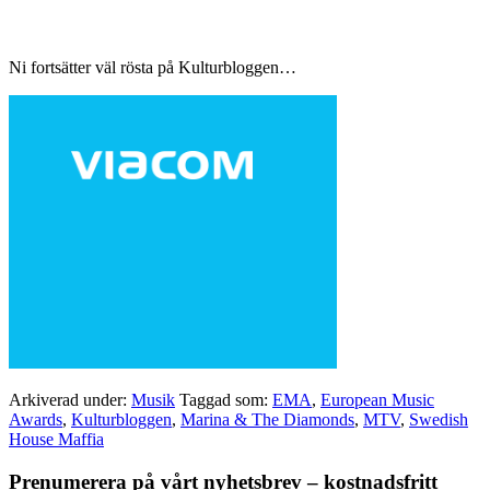
Ni fortsätter väl rösta på Kulturbloggen…
Arkiverad under:
Musik
Taggad som:
EMA
,
European Music
Awards
,
Kulturbloggen
,
Marina & The Diamonds
,
MTV
,
Swedish
House Maffia
Primärt
Prenumerera på vårt nyhetsbrev – kostnadsfritt