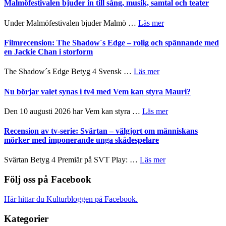
Endre,
Malmöfestivalen bjuder in till sång, musik, samtal och teater
mycket
Hannes
att
Meidal
om
Under Malmöfestivalen bjuder Malmö …
Läs mer
tänka
och
Malmöfestivalen
på
Roland
bjuder
Filmrecension: The Shadow´s Edge – rolig och spännande med
Pöntinen
in
en Jackie Chan i storform
avslutar
till
Scensommar
sång,
om
The Shadow´s Edge Betyg 4 Svensk …
Läs mer
på
musik,
Filmrecension:
Artipelag
samtal
The
Nu börjar valet synas i tv4 med Vem kan styra Mauri?
och
Shadow
teater
´s
om
Den 10 augusti 2026 har Vem kan styra …
Läs mer
Edge
Nu
–
börjar
Recension av tv-serie: Svärtan – välgjort om människans
rolig
valet
mörker med imponerande unga skådespelare
och
synas
spännande
i
om
Svärtan Betyg 4 Premiär på SVT Play: …
Läs mer
med
tv4
Recension
en
med
av
Följ oss på Facebook
Jackie
Vem
tv-
Chan
kan
serie:
i
Här hittar du Kulturbloggen på Facebook.
styra
Svärtan
storform
Mauri?
–
Kategorier
välgjort