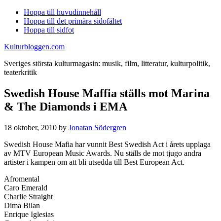
Hoppa till huvudinnehåll
Hoppa till det primära sidofältet
Hoppa till sidfot
Kulturbloggen.com
Sveriges största kulturmagasin: musik, film, litteratur, kulturpolitik,
teaterkritik
Swedish House Maffia ställs mot Marina
& The Diamonds i EMA
18 oktober, 2010
by
Jonatan Södergren
Swedish House Mafia har vunnit Best Swedish Act i årets upplaga
av MTV European Music Awards. Nu ställs de mot tjugo andra
artister i kampen om att bli utsedda till Best European Act.
Afromental
Caro Emerald
Charlie Straight
Dima Bilan
Enrique Iglesias