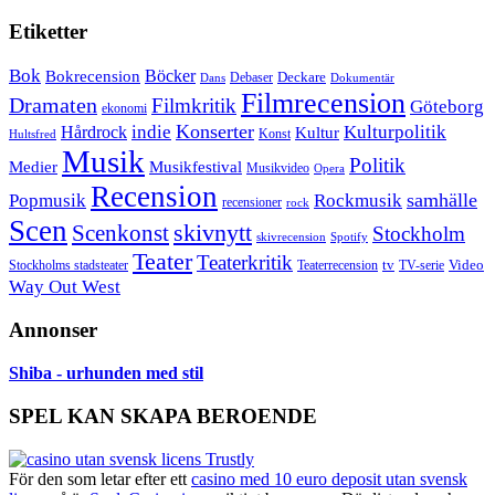
Etiketter
Bok
Bokrecension
Böcker
Deckare
Debaser
Dokumentär
Dans
Filmrecension
Dramaten
Filmkritik
Göteborg
ekonomi
Konserter
Hårdrock
indie
Kulturpolitik
Kultur
Konst
Hultsfred
Musik
Politik
Musikfestival
Medier
Musikvideo
Opera
Recension
samhälle
Popmusik
Rockmusik
recensioner
rock
Scen
skivnytt
Scenkonst
Stockholm
skivrecension
Spotify
Teater
Teaterkritik
Video
Stockholms stadsteater
tv
Teaterrecension
TV-serie
Way Out West
Annonser
Shiba - urhunden med stil
SPEL KAN SKAPA BEROENDE
För den som letar efter ett
casino med 10 euro deposit utan svensk