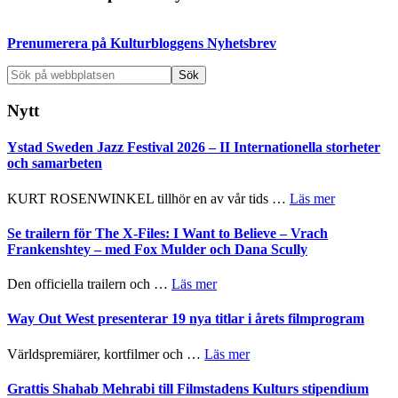
sidofält
Prenumerera på Kulturbloggens Nyhetsbrev
Sök
på
webbplatsen
Nytt
Ystad Sweden Jazz Festival 2026 – II Internationella storheter
och samarbeten
om
KURT ROSENWINKEL tillhör en av vår tids …
Läs mer
Ystad
Sweden
Se trailern för The X-Files: I Want to Believe – Vrach
Jazz
Frankenshtey – med Fox Mulder och Dana Scully
Festival
2026
om
Den officiella trailern och …
Läs mer
–
Se
II
trailern
Way Out West presenterar 19 nya titlar i årets filmprogram
Internatione
för
storheter
The
om
Världspremiärer, kortfilmer och …
Läs mer
och
X-
Way
samarbeten
Files:
Out
Grattis Shahab Mehrabi till Filmstadens Kulturs stipendium
I