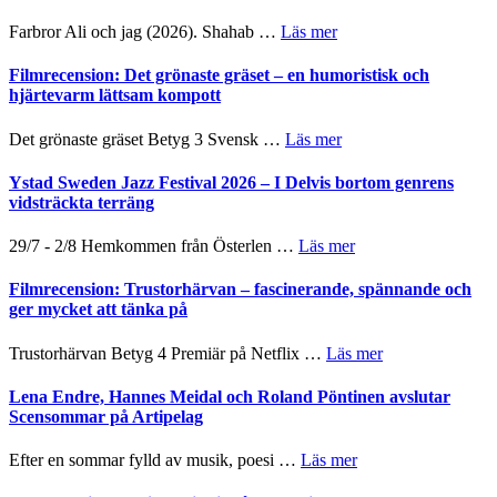
West
Want
presenterar
om
Farbror Ali och jag (2026). Shahab …
Läs mer
to
19
Grattis
Believe
nya
Shahab
Filmrecension: Det grönaste gräset – en humoristisk och
–
titlar
Mehrabi
hjärtevarm lättsam kompott
Vrach
i
till
Frankenshtey
årets
Filmstadens
–
om
Det grönaste gräset Betyg 3 Svensk …
Läs mer
filmprogram
Kulturs
med
Filmrecension:
stipendium
Fox
Det
Ystad Sweden Jazz Festival 2026 – I Delvis bortom genrens
Mulder
grönaste
vidsträckta terräng
och
gräset
Dana
–
om
29/7 - 2/8 Hemkommen från Österlen …
Läs mer
Scully
en
Ystad
humoristisk
Sweden
Filmrecension: Trustorhärvan – fascinerande, spännande och
och
Jazz
ger mycket att tänka på
hjärtevarm
Festival
lättsam
2026
om
Trustorhärvan Betyg 4 Premiär på Netflix …
Läs mer
kompott
–
Filmrecension:
I
Trustorhärvan
Lena Endre, Hannes Meidal och Roland Pöntinen avslutar
Delvis
–
Scensommar på Artipelag
bortom
fascinerande,
genrens
spännande
om
Efter en sommar fylld av musik, poesi …
Läs mer
vidsträckta
och
Lena
terräng
ger