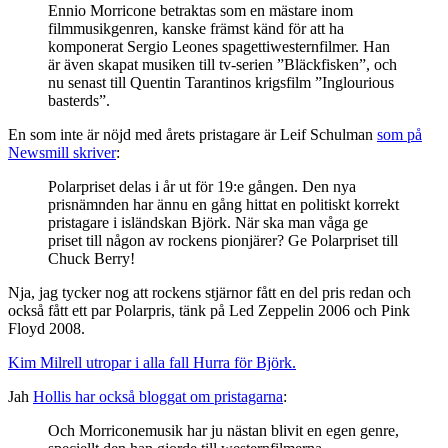
Ennio Morricone betraktas som en mästare inom
filmmusikgenren, kanske främst känd för att ha
komponerat Sergio Leones spagettiwesternfilmer. Han
är även skapat musiken till tv-serien ”Bläckfisken”, och
nu senast till Quentin Tarantinos krigsfilm ”Inglourious
basterds”.
En som inte är nöjd med årets pristagare är Leif Schulman
som på
Newsmill skriver
:
Polarpriset delas i år ut för 19:e gången. Den nya
prisnämnden har ännu en gång hittat en politiskt korrekt
pristagare i isländskan Björk. När ska man våga ge
priset till någon av rockens pionjärer? Ge Polarpriset till
Chuck Berry!
Nja, jag tycker nog att rockens stjärnor fått en del pris redan och
också fått ett par Polarpris, tänk på Led Zeppelin 2006 och Pink
Floyd 2008.
Kim Milrell utropar i alla fall Hurra för Björk.
Jah
Hollis har också bloggat om pristagarna
:
Och Morriconemusik har ju nästan blivit en egen genre,