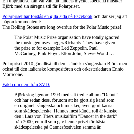
En upprättelse kan väl vara att landets mycket speciella musiker
Björk med sin säregna stil får Polarpriset.
Polarpriset har förstås en gilla-sida på Facebook
och där ser jag att
någon kommenterat:
The Rolling Stones are long overdue for the Polar Music prize!!
The Polar Music Prize organisation have totally ignored
the music geniuses Jagger/Richards. They have given
the prize to for example; Led Zeppelin, Paul
McCartney, Pink Floyd, Elton John, Stevie Wond …
Polarpriset 2010 går alltså till den isländska sångerskan Björk men
också till den italienske kompositören och orkesterledaren Ennio
Morricone.
Fakta om dem från SVD:
Björk slog igenom 1993 med sitt tredje album ”Debut”
och har sedan dess, förutom att ha gjort sig känd som
en originell sångerska och musiker, även gjort karriär
som skådespelerska. Hennes mest kända roll är kanske
den i Lars von Triers musikalfilm ”Dancer in the dark”
från 2000, en roll som gav henne priset för bästa
skådespelerska på Cannesfestivalen samma år.