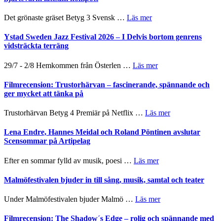
i
till
årets
Filmstadens
om
Det grönaste gräset Betyg 3 Svensk …
Läs mer
filmprogram
Kulturs
Filmrecension:
stipendium
Det
Ystad Sweden Jazz Festival 2026 – I Delvis bortom genrens
grönaste
vidsträckta terräng
gräset
–
om
29/7 - 2/8 Hemkommen från Österlen …
Läs mer
en
Ystad
humoristisk
Sweden
Filmrecension: Trustorhärvan – fascinerande, spännande och
och
Jazz
ger mycket att tänka på
hjärtevarm
Festival
lättsam
2026
om
Trustorhärvan Betyg 4 Premiär på Netflix …
Läs mer
kompott
–
Filmrecension:
I
Trustorhärvan
Lena Endre, Hannes Meidal och Roland Pöntinen avslutar
Delvis
–
Scensommar på Artipelag
bortom
fascinerande,
genrens
spännande
om
Efter en sommar fylld av musik, poesi …
Läs mer
vidsträckta
och
Lena
terräng
ger
Endre,
Malmöfestivalen bjuder in till sång, musik, samtal och teater
mycket
Hannes
att
Meidal
om
Under Malmöfestivalen bjuder Malmö …
Läs mer
tänka
och
Malmöfestivalen
på
Roland
bjuder
Filmrecension: The Shadow´s Edge – rolig och spännande med