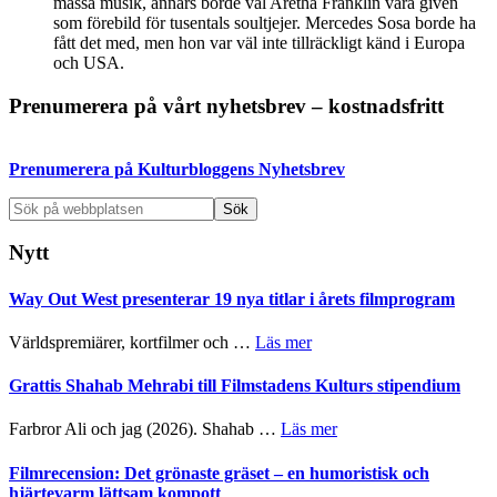
massa musik, annars borde väl Aretha Franklin vara given
som förebild för tusentals soultjejer. Mercedes Sosa borde ha
fått det med, men hon var väl inte tillräckligt känd i Europa
och USA.
Primärt
Prenumerera på vårt nyhetsbrev – kostnadsfritt
sidofält
Prenumerera på Kulturbloggens Nyhetsbrev
Sök
på
webbplatsen
Nytt
Way Out West presenterar 19 nya titlar i årets filmprogram
om
Världspremiärer, kortfilmer och …
Läs mer
Way
Out
Grattis Shahab Mehrabi till Filmstadens Kulturs stipendium
West
presenterar
om
Farbror Ali och jag (2026). Shahab …
Läs mer
19
Grattis
nya
Shahab
Filmrecension: Det grönaste gräset – en humoristisk och
titlar
Mehrabi
hjärtevarm lättsam kompott