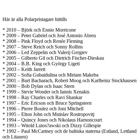
Här är alla Polarpristagare hittills
* 2010 – Björk och Ennio Morricone
* 2009 – Peter Gabriel och José Antonio Abreu
* 2008 – Pink Floyd och Renée Fleming
* 2007 – Steve Reich och Sonny Rollins
* 2006 – Led Zeppelin och Valerij Gergiev
* 2005 – Gilberto Gil och Dietrich Fischer-Dieskau
* 2004 – B.B. King och György Ligeti
* 2003 – Keith Jarrett
* 2002 – Sofia Gubaidulina och Miriam Makeba
* 2001 – Burt Bacharach, Robert Moog och Karlheinz Stockhausen
* 2000 – Bob Dylan och Isaac Stern
* 1999 – Stevie Wonder och Iannis Xenakis
* 1998 – Ray Charles och Ravi Shankar
* 1997 – Eric Ericson och Bruce Springsteen
* 1996 – Pierre Boulez och Joni Mitchell
* 1995 – Elton John och Mstislav Rostropovitj
* 1994 – Quincy Jones och Nikolaus Harnoncourt
* 1993 – Witold Lutos?awski och Dizzy Gillespie
* 1992 – Paul McCartney och de baltiska staterna (Estland, Lettland
och Litauen)