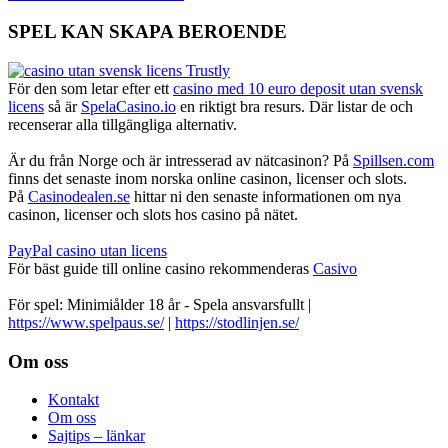
SPEL KAN SKAPA BEROENDE
För den som letar efter ett
casino med 10 euro deposit utan svensk
licens
så är
SpelaCasino.io
en riktigt bra resurs. Där listar de och
recenserar alla tillgängliga alternativ.
Är du från Norge och är intresserad av nätcasinon? På
Spillsen.com
finns det senaste inom norska online casinon, licenser och slots.
På
Casinodealen.se
hittar ni den senaste informationen om nya
casinon, licenser och slots hos casino på nätet.
PayPal casino utan licens
För bäst guide till online casino rekommenderas
Casivo
För spel: Minimiålder 18 år - Spela ansvarsfullt |
https://www.spelpaus.se/
|
https://stodlinjen.se/
Footer
Om oss
Kontakt
Om oss
Sajtips – länkar