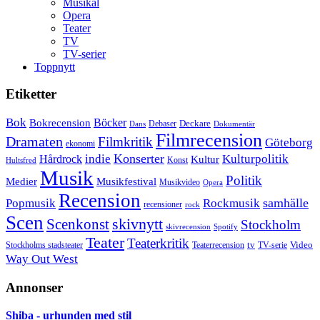
Musikal
Opera
Teater
TV
TV-serier
Toppnytt
Etiketter
Bok
Bokrecension
Böcker
Deckare
Debaser
Dokumentär
Dans
Filmrecension
Dramaten
Filmkritik
Göteborg
ekonomi
Konserter
Hårdrock
indie
Kulturpolitik
Kultur
Konst
Hultsfred
Musik
Politik
Musikfestival
Medier
Musikvideo
Opera
Recension
samhälle
Popmusik
Rockmusik
recensioner
rock
Scen
skivnytt
Scenkonst
Stockholm
skivrecension
Spotify
Teater
Teaterkritik
Video
Stockholms stadsteater
tv
Teaterrecension
TV-serie
Way Out West
Annonser
Shiba - urhunden med stil