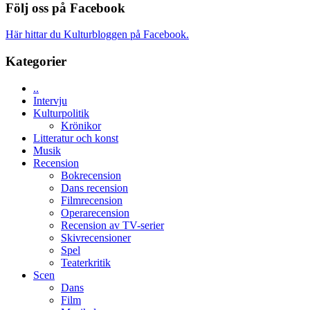
SPACE
Spider-
Följ oss på Facebook
unga
får
Man:
skådespelare
världspremi
Brand
Här hittar du Kulturbloggen på Facebook.
i
New
Toronto
Day
Kategorier
–
kan
..
vara
Intervju
den
Kulturpolitik
bästa
Krönikor
Spider-
Litteratur och konst
Man
Musik
filmen
Recension
någonsin
Bokrecension
Dans recension
Filmrecension
Operarecension
Recension av TV-serier
Skivrecensioner
Spel
Teaterkritik
Scen
Dans
Film