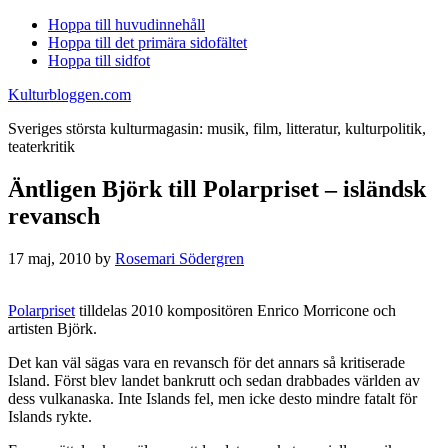
Hoppa till huvudinnehåll
Hoppa till det primära sidofältet
Hoppa till sidfot
Kulturbloggen.com
Sveriges största kulturmagasin: musik, film, litteratur, kulturpolitik,
teaterkritik
Äntligen Björk till Polarpriset – isländsk
revansch
17 maj, 2010
by
Rosemari Södergren
Polarpriset
tilldelas 2010 kompositören Enrico Morricone och
artisten Björk.
Det kan väl sägas vara en revansch för det annars så kritiserade
Island. Först blev landet bankrutt och sedan drabbades världen av
dess vulkanaska. Inte Islands fel, men icke desto mindre fatalt för
Islands rykte.