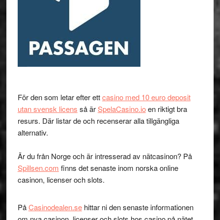
För den som letar efter ett
casino med 10 euro deposit
utan svensk licens
så är
SpelaCasino.io
en riktigt bra
resurs. Där listar de och recenserar alla tillgängliga
alternativ.
Är du från Norge och är intresserad av nätcasinon? På
Spillsen.com
finns det senaste inom norska online
casinon, licenser och slots.
På
Casinodealen.se
hittar ni den senaste informationen
om nya casinon, licenser och slots hos casino på nätet.