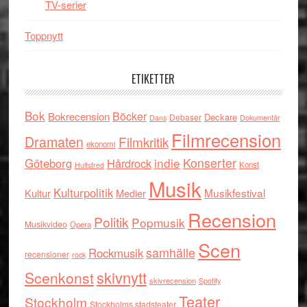
TV-serier
Toppnytt
ETIKETTER
Bok
Böcker
Bokrecension
Deckare
Debaser
Dokumentär
Dans
Filmrecension
Dramaten
Filmkritik
ekonomi
indie
Konserter
Göteborg
Hårdrock
Konst
Hultsfred
Musik
Kulturpolitik
Musikfestival
Kultur
Medier
Recension
Politik
Popmusik
Musikvideo
Opera
Scen
samhälle
Rockmusik
recensioner
rock
skivnytt
Scenkonst
skivrecension
Spotify
Teater
Stockholm
Stockholms stadsteater