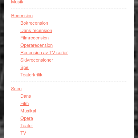
Musik
Recension
Bokrecension
Dans recension
Filmrecension
Operarecension
Recension av TV-serier
Skivrecensioner
Spel
Teaterkritik
Scen
Dans
Film
Musikal
Opera
Teater
TV