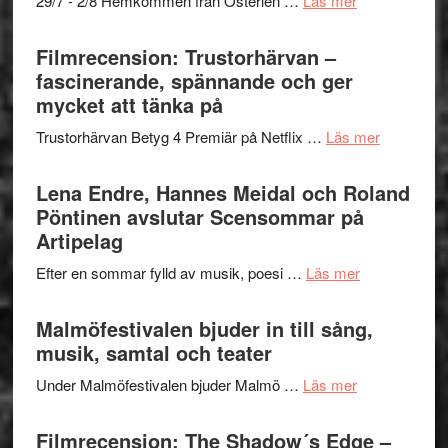
29/7 - 2/8 Hemkommen från Österlen …
Läs mer
en
Ystad
humoristisk
Sweden
Filmrecension: Trustorhärvan –
och
Jazz
fascinerande, spännande och ger
hjärtevarm
Festival
mycket att tänka på
lättsam
2026
kompott
om
Trustorhärvan Betyg 4 Premiär på Netflix …
Läs mer
–
Filmrecens
I
Trustorhä
Lena Endre, Hannes Meidal och Roland
Delvis
–
Pöntinen avslutar Scensommar på
bortom
fascineran
Artipelag
genrens
spännand
vidsträckta
om
Efter en sommar fylld av musik, poesi …
Läs mer
och
terräng
Lena
ger
Endre,
Malmöfestivalen bjuder in till sång,
mycket
Hannes
musik, samtal och teater
att
Meidal
tänka
om
Under Malmöfestivalen bjuder Malmö …
Läs mer
och
på
Malmöfestiva
Roland
bjuder
Filmrecension: The Shadow´s Edge –
Pöntinen