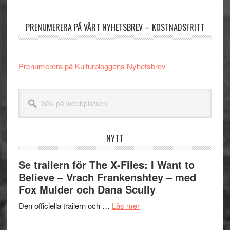
sidofält
PRENUMERERA PÅ VÅRT NYHETSBREV – KOSTNADSFRITT
Prenumerera på Kulturbloggens Nyhetsbrev
Sök
på
webbplatsen
NYTT
Se trailern för The X-Files: I Want to
Believe – Vrach Frankenshtey – med
Fox Mulder och Dana Scully
om
Den officiella trailern och …
Läs mer
Se
trailern