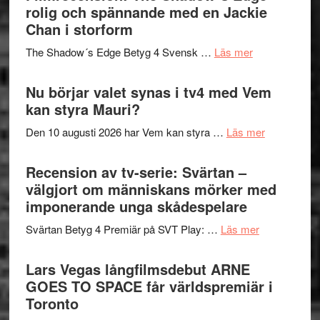
in
rolig och spännande med en Jackie
avslutar
till
Chan i storform
Scensommar
sång,
på
om
The Shadow´s Edge Betyg 4 Svensk …
Läs mer
musik,
Artipelag
Filmrecension
samtal
The
Nu börjar valet synas i tv4 med Vem
och
Shadow
kan styra Mauri?
teater
´s
om
Den 10 augusti 2026 har Vem kan styra …
Läs mer
Edge
Nu
–
börjar
Recension av tv-serie: Svärtan –
rolig
valet
välgjort om människans mörker med
och
synas
imponerande unga skådespelare
spännande
i
med
om
Svärtan Betyg 4 Premiär på SVT Play: …
Läs mer
tv4
en
Recension
med
Jackie
av
Lars Vegas långfilmsdebut ARNE
Vem
Chan
tv-
GOES TO SPACE får världspremiär i
kan
i
serie:
Toronto
styra
storform
Svärtan
Mauri?