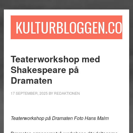
Hoppa
Hoppa
Hoppa
till
till
till
huvudinnehåll
det
sidfot
KULTURBLOGGEN.COM
primära
sidofältet
Teaterworkshop med
Shakespeare på
Dramaten
17 SEPTEMBER, 2025
BY
REDAKTIONEN
Teaterworkshop på Dramaten Foto Hans Malm