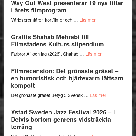
Way Out West presenterar 19 nya titlar
för
i årets filmprogram
The
om
Världspremiärer, kortfilmer och …
Läs mer
X-
Way
Files:
Out
Grattis Shahab Mehrabi till
I
West
Filmstadens Kulturs stipendium
Want
presenterar
to
om
Farbror Ali och jag (2026). Shahab …
Läs mer
19
Believe
Grattis
nya
–
Shahab
Filmrecension: Det grönaste gräset –
titlar
Vrach
Mehrabi
en humoristisk och hjärtevarm lättsam
i
Frankenshtey
till
kompott
årets
–
Filmstadens
filmprogram
med
om
Det grönaste gräset Betyg 3 Svensk …
Läs mer
Kulturs
Fox
Filmrecension:
stipendium
Mulder
Det
Ystad Sweden Jazz Festival 2026 – I
och
grönaste
Delvis bortom genrens vidsträckta
Dana
gräset
terräng
Scully
–
om