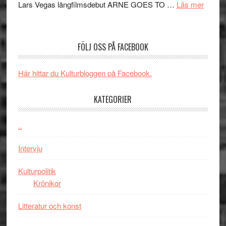
om
Lars Vegas långfilmsdebut ARNE GOES TO …
Läs mer
–
Lars
välgjort
Vegas
om
långfi
människans
FÖLJ OSS PÅ FACEBOOK
ARNE
mörker
GOES
med
Här hittar du Kulturbloggen på Facebook.
TO
imponerande
SPAC
unga
KATEGORIER
får
skådespelar
världs
i
..
Toront
Intervju
Kulturpolitik
Krönikor
Litteratur och konst