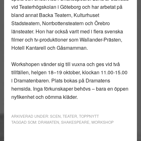
vid Teaterhögskolan i Göteborg och har arbetat på
bland annat Backa Teatern, Kulturhuset
Stadsteatern, Norrbottensteatern och Örebro
länsteater. Hon har också varit med i flera svenska
filmer och tv-produktioner som Wallander-Prästen,
Hotell Kantarell och Gåsmamman.
Workshopen vänder sig till vuxna och ges vid två
tillfällen, helgen 18–19 oktober, klockan 11.00-15.00
i Dramatenbaren. Plats bokas på Dramatens
hemsida. Inga förkunskaper behövs – bara en öppen
nyfikenhet och oömma kläder.
ARKIVERAD UNDER:
SCEN
,
TEATER
,
TOPPNYTT
TAGGAD SOM:
DRAMATEN
,
SHAKESPEARE
,
WORKSHOP
Primärt