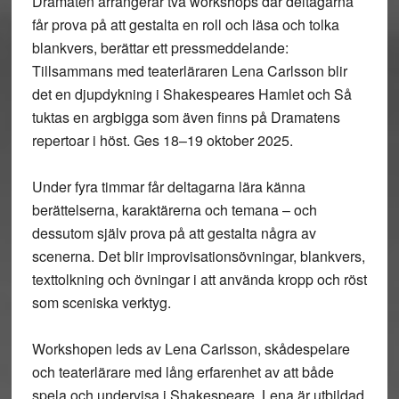
Dramaten arrangerar två workshops där deltagarna
får prova på att gestalta en roll och läsa och tolka
blankvers, berättar ett pressmeddelande:
Tillsammans med teaterläraren Lena Carlsson blir
det en djupdykning i Shakespeares Hamlet och Så
tuktas en argbigga som även finns på Dramatens
repertoar i höst. Ges 18–19 oktober 2025.
Under fyra timmar får deltagarna lära känna
berättelserna, karaktärerna och temana – och
dessutom själv prova på att gestalta några av
scenerna. Det blir improvisationsövningar, blankvers,
texttolkning och övningar i att använda kropp och röst
som sceniska verktyg.
Workshopen leds av Lena Carlsson, skådespelare
och teaterlärare med lång erfarenhet av att både
spela och undervisa i Shakespeare. Lena är utbildad