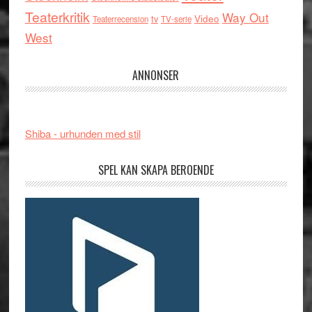
Teaterkritik
Way Out
tv
Video
Teaterrecension
TV-serie
West
ANNONSER
Shiba - urhunden med stil
SPEL KAN SKAPA BEROENDE