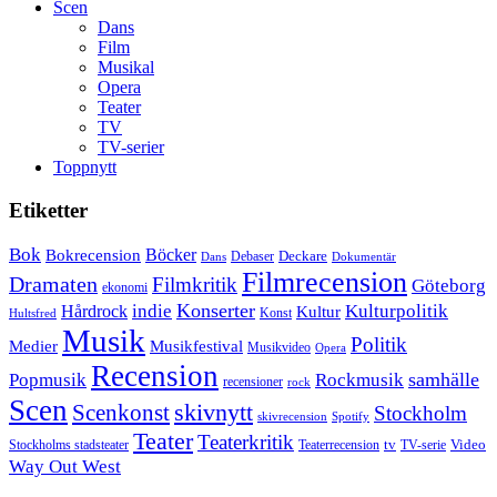
Scen
Dans
Film
Musikal
Opera
Teater
TV
TV-serier
Toppnytt
Etiketter
Bok
Bokrecension
Böcker
Deckare
Debaser
Dokumentär
Dans
Filmrecension
Dramaten
Filmkritik
Göteborg
ekonomi
Konserter
Hårdrock
indie
Kulturpolitik
Kultur
Konst
Hultsfred
Musik
Politik
Musikfestival
Medier
Musikvideo
Opera
Recension
samhälle
Popmusik
Rockmusik
recensioner
rock
Scen
skivnytt
Scenkonst
Stockholm
skivrecension
Spotify
Teater
Teaterkritik
Video
Stockholms stadsteater
tv
Teaterrecension
TV-serie
Way Out West