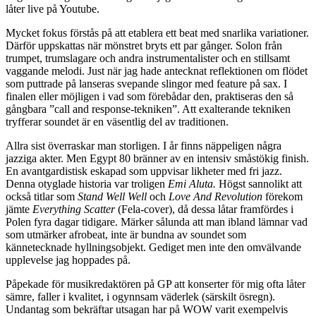
låter live på Youtube.
Mycket fokus förstås på att etablera ett beat med snarlika variationer.
Därför uppskattas när mönstret bryts ett par gånger. Solon från
trumpet, trumslagare och andra instrumentalister och en stillsamt
vaggande melodi. Just när jag hade antecknat reflektionen om flödet
som puttrade på lanseras svepande slingor med feature på sax. I
finalen eller möjligen i vad som förebådar den, praktiseras den så
gångbara ”call and response-tekniken”. Att exalterande tekniken
tryfferar soundet är en väsentlig del av traditionen.
Allra sist överraskar man storligen. I år finns näppeligen några
jazziga akter. Men Egypt 80 bränner av en intensiv småstökig finish.
En avantgardistisk eskapad som uppvisar likheter med fri jazz.
Denna otyglade historia var troligen
Emi Aluta.
Högst sannolikt att
också titlar som
Stand Well Well
och
Love And Revolution
förekom
jämte
Everything Scatter
(Fela-cover), då dessa låtar framfördes i
Polen fyra dagar tidigare. Märker sålunda att man ibland lämnar vad
som utmärker afrobeat, inte är bundna av soundet som
kännetecknade hyllningsobjekt. Gediget men inte den omvälvande
upplevelse jag hoppades på.
Påpekade för musikredaktören på GP att konserter för mig ofta låter
sämre, faller i kvalitet, i ogynnsam väderlek (särskilt ösregn).
Undantag som bekräftar utsagan har på WOW varit exempelvis