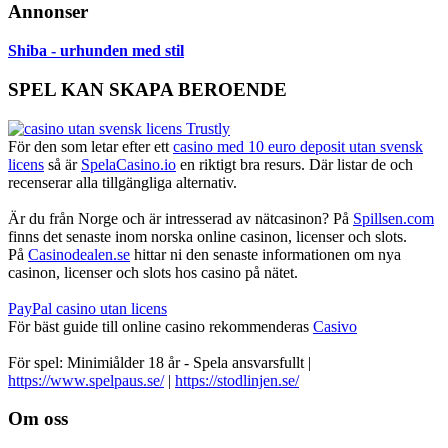
Annonser
Shiba - urhunden med stil
SPEL KAN SKAPA BEROENDE
För den som letar efter ett
casino med 10 euro deposit utan svensk
licens
så är
SpelaCasino.io
en riktigt bra resurs. Där listar de och
recenserar alla tillgängliga alternativ.
Är du från Norge och är intresserad av nätcasinon? På
Spillsen.com
finns det senaste inom norska online casinon, licenser och slots.
På
Casinodealen.se
hittar ni den senaste informationen om nya
casinon, licenser och slots hos casino på nätet.
PayPal casino utan licens
För bäst guide till online casino rekommenderas
Casivo
För spel: Minimiålder 18 år - Spela ansvarsfullt |
https://www.spelpaus.se/
|
https://stodlinjen.se/
Footer
Om oss