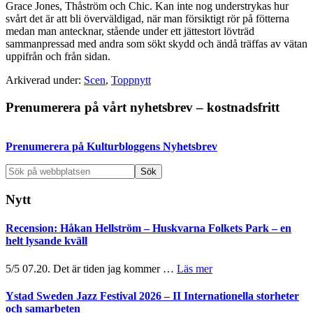
Grace Jones, Thåström och Chic. Kan inte nog understrykas hur
svårt det är att bli överväldigad, när man försiktigt rör på fötterna
medan man antecknar, stående under ett jättestort lövträd
sammanpressad med andra som sökt skydd och ändå träffas av vätan
uppifrån och från sidan.
Arkiverad under:
Scen
,
Toppnytt
Primärt
Prenumerera på vårt nyhetsbrev – kostnadsfritt
sidofält
Prenumerera på Kulturbloggens Nyhetsbrev
Sök
på
webbplatsen
Nytt
Recension: Håkan Hellström – Huskvarna Folkets Park – en
helt lysande kväll
om
5/5 07.20. Det är tiden jag kommer …
Läs mer
Recension:
Håkan
Ystad Sweden Jazz Festival 2026 – II Internationella storheter
Hellström
och samarbeten