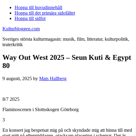
Hoppa till huvudinnehåll
Hoppa till det primära sidofältet
Hoppa till sidfot
Kulturbloggen.com
Sveriges största kulturmagasin: musik, film, litteratur, kulturpolitik,
teaterkritik
Way Out West 2025 – Seun Kuti & Egypt
80
9 augusti, 2025
by
Mats Hallberg
8/7 2025
Flaminoscenen i Slottsskogen Göteborg
3
En konsert jag bespetsat mig på och skyndade mig att hinna till med
start mitt på eftermiddagen, otacksam placering i schemat. Det är