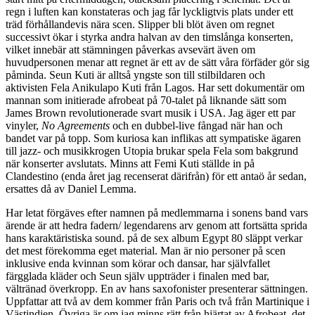
regn i luften kan konstateras och jag får lyckligtvis plats under ett
träd förhållandevis nära scen. Slipper bli blöt även om regnet
successivt ökar i styrka andra halvan av den timslånga konserten,
vilket innebär att stämningen påverkas avsevärt även om
huvudpersonen menar att regnet är ett av de sätt våra förfäder gör sig
påminda. Seun Kuti är alltså yngste son till stilbildaren och
aktivisten Fela Anikulapo Kuti från Lagos. Har sett dokumentär om
mannan som initierade afrobeat på 70-talet på liknande sätt som
James Brown revolutionerade svart musik i USA. Jag äger ett par
vinyler,
No Agreements
och en dubbel-live fångad när han och
bandet var på topp. Som kuriosa kan inflikas att sympatiske ägaren
till jazz- och musikkrogen Utopia brukar spela Fela som bakgrund
när konserter avslutats. Minns att Femi Kuti ställde in på
Clandestino (enda året jag recenserat därifrån) för ett antaö år sedan,
ersattes då av Daniel Lemma.
Har letat förgäves efter namnen på medlemmarna i sonens band vars
ärende är att hedra fadern/ legendarens arv genom att fortsätta sprida
hans karaktäristiska sound. på de sex album Egypt 80 släppt verkar
det mest förekomma eget material. Man är nio personer på scen
inklusive enda kvinnan som körar och dansar, har självfallet
färgglada kläder och Seun själv uppträder i finalen med bar,
vältränad överkropp. En av hans saxofonister presenterar sättningen.
Uppfattar att två av dem kommer från Paris och två från Martinique i
Västindien. Övriga är om jag minns rätt från hjärtat av Afrobeat, det