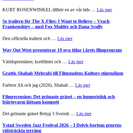
–
Huskvarna
om
KURT ROSENWINKEL tillhör en av vår tids …
Läs mer
Folkets
Ystad
Park
Sweden
Se trailern för The X-Files: I Want to Believe – Vrach
–
Jazz
Frankenshtey – med Fox Mulder och Dana Scully
en
Festival
helt
2026
om
Den officiella trailern och …
Läs mer
lysande
–
Se
kväll
II
trailern
Way Out West presenterar 19 nya titlar i årets filmprogram
Internatione
för
storheter
The
om
Världspremiärer, kortfilmer och …
Läs mer
och
X-
Way
samarbeten
Files:
Out
Grattis Shahab Mehrabi till Filmstadens Kulturs stipendium
I
West
Want
presenterar
om
Farbror Ali och jag (2026). Shahab …
Läs mer
to
19
Grattis
Believe
nya
Shahab
Filmrecension: Det grönaste gräset – en humoristisk och
–
titlar
Mehrabi
hjärtevarm lättsam kompott
Vrach
i
till
Frankenshtey
årets
Filmstadens
–
om
Det grönaste gräset Betyg 3 Svensk …
Läs mer
filmprogram
Kulturs
med
Filmrecension:
stipendium
Fox
Det
Ystad Sweden Jazz Festival 2026 – I Delvis bortom genrens
Mulder
grönaste
vidsträckta terräng