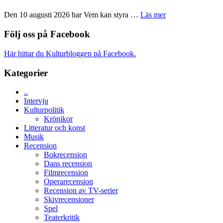
Shadow
teater
´s
om
Den 10 augusti 2026 har Vem kan styra …
Läs mer
Edge
Nu
–
börjar
Följ oss på Facebook
rolig
valet
och
synas
Här hittar du Kulturbloggen på Facebook.
spännande
i
med
tv4
Kategorier
en
med
Jackie
Vem
Chan
..
kan
i
Intervju
styra
storform
Kulturpolitik
Mauri?
Krönikor
Litteratur och konst
Musik
Recension
Bokrecension
Dans recension
Filmrecension
Operarecension
Recension av TV-serier
Skivrecensioner
Spel
Teaterkritik