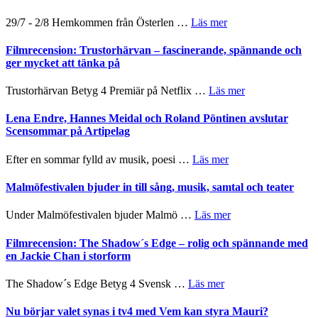
och
gräset
Dana
–
om
29/7 - 2/8 Hemkommen från Österlen …
Läs mer
Scully
en
Ystad
humoristisk
Sweden
Filmrecension: Trustorhärvan – fascinerande, spännande och
och
Jazz
ger mycket att tänka på
hjärtevarm
Festival
lättsam
2026
om
Trustorhärvan Betyg 4 Premiär på Netflix …
Läs mer
kompott
–
Filmrecension:
I
Trustorhärvan
Lena Endre, Hannes Meidal och Roland Pöntinen avslutar
Delvis
–
Scensommar på Artipelag
bortom
fascinerande,
genrens
spännande
om
Efter en sommar fylld av musik, poesi …
Läs mer
vidsträckta
och
Lena
terräng
ger
Endre,
Malmöfestivalen bjuder in till sång, musik, samtal och teater
mycket
Hannes
att
Meidal
om
Under Malmöfestivalen bjuder Malmö …
Läs mer
tänka
och
Malmöfestivalen
på
Roland
bjuder
Filmrecension: The Shadow´s Edge – rolig och spännande med
Pöntinen
in
en Jackie Chan i storform
avslutar
till
Scensommar
sång,
om
The Shadow´s Edge Betyg 4 Svensk …
Läs mer
på
musik,
Filmrecension:
Artipelag
samtal
The
Nu börjar valet synas i tv4 med Vem kan styra Mauri?
och