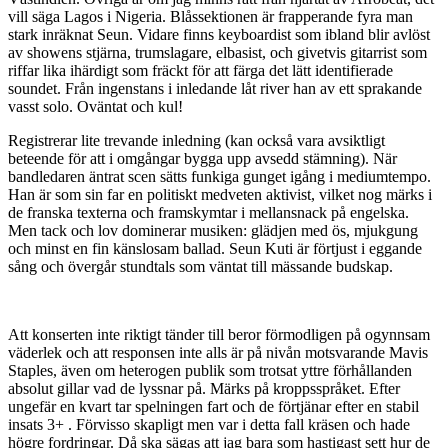
vill säga Lagos i Nigeria. Blåssektionen är frapperande fyra man
stark inräknat Seun. Vidare finns keyboardist som ibland blir avlöst
av showens stjärna, trumslagare, elbasist, och givetvis gitarrist som
riffar lika ihärdigt som fräckt för att färga det lätt identifierade
soundet. Från ingenstans i inledande låt river han av ett sprakande
vasst solo. Oväntat och kul!
Registrerar lite trevande inledning (kan också vara avsiktligt
beteende för att i omgångar bygga upp avsedd stämning). När
bandledaren äntrat scen sätts funkiga gunget igång i mediumtempo.
Han är som sin far en politiskt medveten aktivist, vilket nog märks i
de franska texterna och framskymtar i mellansnack på engelska.
Men tack och lov dominerar musiken: glädjen med ös, mjukgung
och minst en fin känslosam ballad. Seun Kuti är förtjust i eggande
sång och övergår stundtals som väntat till mässande budskap.
Att konserten inte riktigt tänder till beror förmodligen på ogynnsam
väderlek och att responsen inte alls är på nivån motsvarande Mavis
Staples, även om heterogen publik som trotsat yttre förhållanden
absolut gillar vad de lyssnar på. Märks på kroppsspråket. Efter
ungefär en kvart tar spelningen fart och de förtjänar efter en stabil
insats 3+ . Förvisso skapligt men var i detta fall kräsen och hade
högre fordringar. Då ska sägas att jag bara som hastigast sett hur de