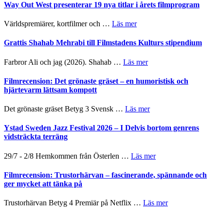
trailern
Way Out West presenterar 19 nya titlar i årets filmprogram
Internatione
för
storheter
The
om
Världspremiärer, kortfilmer och …
Läs mer
och
X-
Way
samarbeten
Files:
Out
Grattis Shahab Mehrabi till Filmstadens Kulturs stipendium
I
West
Want
presenterar
om
Farbror Ali och jag (2026). Shahab …
Läs mer
to
19
Grattis
Believe
nya
Shahab
Filmrecension: Det grönaste gräset – en humoristisk och
–
titlar
Mehrabi
hjärtevarm lättsam kompott
Vrach
i
till
Frankenshtey
årets
Filmstadens
–
om
Det grönaste gräset Betyg 3 Svensk …
Läs mer
filmprogram
Kulturs
med
Filmrecension:
stipendium
Fox
Det
Ystad Sweden Jazz Festival 2026 – I Delvis bortom genrens
Mulder
grönaste
vidsträckta terräng
och
gräset
Dana
–
om
29/7 - 2/8 Hemkommen från Österlen …
Läs mer
Scully
en
Ystad
humoristisk
Sweden
Filmrecension: Trustorhärvan – fascinerande, spännande och
och
Jazz
ger mycket att tänka på
hjärtevarm
Festival
lättsam
2026
om
Trustorhärvan Betyg 4 Premiär på Netflix …
Läs mer
kompott
–
Filmrecension:
I