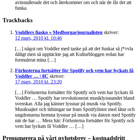
avinstallerade det och återkommer om och när de får det att
funka.
Trackbacks
Voddlers fiasko « Medborgarjournalisten
skriver:
12 mars, 2010 kl. 10:46
[…] något om Voddler med tanke på att det funkar så j*¤vla
dåligt men så upptäckte jag att Kulturbloggen redan har
formulerat mina […]
Förlusterna fortsätter för Spotify och vem har lyckats få
Voddler … | 8C
skriver:
17 mars, 2010 kl. 23:20
[…] Förlusterna fortsätter för Spotify och vem har lyckats få
Voddler … Spotify har revolutionerat musiklyssnandet bland
svenskar. Alla jag känner lyssnar på musik via Spotify.
Musiksajter och tidningar tar fram Spotifylistor med låtar och
ungdomarna hemma lyssnar på musik via datorn med Spotify
när de har … Mera här: Förlusterna fortsätter för Spotify och
vem har lyckats få Voddler … […]
Primärt
Prenumerera på vårt nyhetsbrev – kostnadsfritt