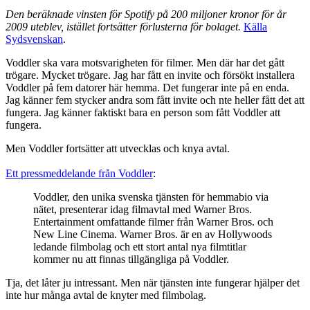
Den beräknade vinsten för Spotify på 200 miljoner kronor för år
2009 uteblev, istället fortsätter förlusterna för bolaget.
Källa
Sydsvenskan
.
Voddler ska vara motsvarigheten för filmer. Men där har det gått
trögare. Mycket trögare. Jag har fått en invite och försökt installera
Voddler på fem datorer här hemma. Det fungerar inte på en enda.
Jag känner fem stycker andra som fått invite och nte heller fått det att
fungera. Jag känner faktiskt bara en person som fått Voddler att
fungera.
Men Voddler fortsätter att utvecklas och knya avtal.
Ett pressmeddelande från Voddler
:
Voddler, den unika svenska tjänsten för hemmabio via
nätet, presenterar idag filmavtal med Warner Bros.
Entertainment omfattande filmer från Warner Bros. och
New Line Cinema. Warner Bros. är en av Hollywoods
ledande filmbolag och ett stort antal nya filmtitlar
kommer nu att finnas tillgängliga på Voddler.
Tja, det låter ju intressant. Men när tjänsten inte fungerar hjälper det
inte hur många avtal de knyter med filmbolag.