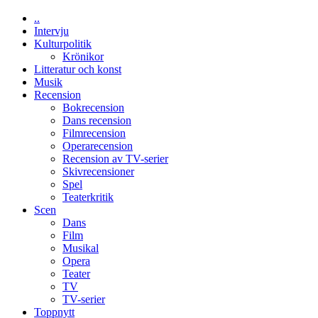
Jackie
Vem
Chan
..
kan
i
Intervju
styra
storform
Kulturpolitik
Mauri?
Krönikor
Litteratur och konst
Musik
Recension
Bokrecension
Dans recension
Filmrecension
Operarecension
Recension av TV-serier
Skivrecensioner
Spel
Teaterkritik
Scen
Dans
Film
Musikal
Opera
Teater
TV
TV-serier
Toppnytt