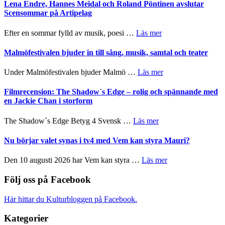
Trustorhärvan
Lena Endre, Hannes Meidal och Roland Pöntinen avslutar
Delvis
–
Scensommar på Artipelag
bortom
fascinerande,
genrens
spännande
om
Efter en sommar fylld av musik, poesi …
Läs mer
vidsträckta
och
Lena
terräng
ger
Endre,
Malmöfestivalen bjuder in till sång, musik, samtal och teater
mycket
Hannes
att
Meidal
om
Under Malmöfestivalen bjuder Malmö …
Läs mer
tänka
och
Malmöfestivalen
på
Roland
bjuder
Filmrecension: The Shadow´s Edge – rolig och spännande med
Pöntinen
in
en Jackie Chan i storform
avslutar
till
Scensommar
sång,
om
The Shadow´s Edge Betyg 4 Svensk …
Läs mer
på
musik,
Filmrecension:
Artipelag
samtal
The
Nu börjar valet synas i tv4 med Vem kan styra Mauri?
och
Shadow
teater
´s
om
Den 10 augusti 2026 har Vem kan styra …
Läs mer
Edge
Nu
–
börjar
Följ oss på Facebook
rolig
valet
och
synas
Här hittar du Kulturbloggen på Facebook.
spännande
i
med
tv4
Kategorier
en
med