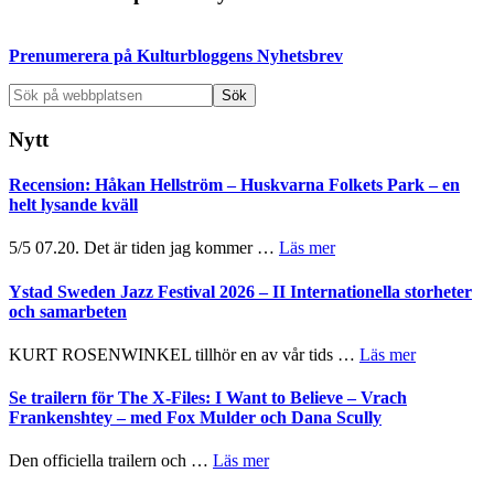
sidofält
Prenumerera på Kulturbloggens Nyhetsbrev
Sök
på
webbplatsen
Nytt
Recension: Håkan Hellström – Huskvarna Folkets Park – en
helt lysande kväll
om
5/5 07.20. Det är tiden jag kommer …
Läs mer
Recension:
Håkan
Ystad Sweden Jazz Festival 2026 – II Internationella storheter
Hellström
och samarbeten
–
Huskvarna
om
KURT ROSENWINKEL tillhör en av vår tids …
Läs mer
Folkets
Ystad
Park
Sweden
Se trailern för The X-Files: I Want to Believe – Vrach
–
Jazz
Frankenshtey – med Fox Mulder och Dana Scully
en
Festival
helt
2026
om
Den officiella trailern och …
Läs mer
lysande
–
Se
kväll
II