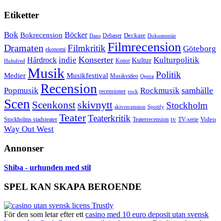
Etiketter
Bok
Bokrecension
Böcker
Deckare
Debaser
Dokumentär
Dans
Filmrecension
Dramaten
Filmkritik
Göteborg
ekonomi
Konserter
Hårdrock
indie
Kulturpolitik
Kultur
Konst
Hultsfred
Musik
Politik
Musikfestival
Medier
Musikvideo
Opera
Recension
samhälle
Popmusik
Rockmusik
recensioner
rock
Scen
skivnytt
Scenkonst
Stockholm
skivrecension
Spotify
Teater
Teaterkritik
Video
Stockholms stadsteater
tv
Teaterrecension
TV-serie
Way Out West
Annonser
Shiba - urhunden med stil
SPEL KAN SKAPA BEROENDE
För den som letar efter ett
casino med 10 euro deposit utan svensk