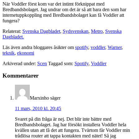
När Voddler först kom var det intimt förknippat med
Bredbandsbolaget. Jag undrar om det är så att bara den som har
internetuppkoppling med Bredbandsbolaget kan få Voddler att
fungera?
Relaterat:
Svenska Dagbladet
,
Sydsvenskan
,
Metro
,
Svenska
Dagbladet.
Läs även andra bloggares åsikter om
spotify
,
voddler
,
Warner
,
teknik
,
ekonomi
Arkiverad under:
Scen
Taggad som:
Spotify
,
Voddler
Läsarkommentarer
Kommentarer
Marxinho
säger
11 mars, 2010 kl. 20:45
Svaret på din fråga är nej. Det blir inte bättre med
Bredbandsbolaget. Jag har försökt installera Voddler hela
kvällen utan att få det att fungera. Tvärtom får Voddler min
trådlösa router att tappa kontakten med nätet! Så jag