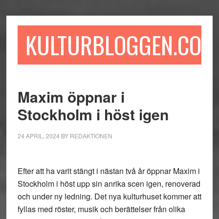
Hoppa
Hoppa
Hoppa
till
till
till
huvudinnehåll
det
sidfot
KULTURBLOGGEN.COM
primära
sidofältet
Maxim öppnar i
Stockholm i höst igen
24 APRIL, 2024
BY
REDAKTIONEN
Efter att ha varit stängt i nästan två år öppnar Maxim i
Stockholm i höst upp sin anrika scen igen, renoverad
och under ny ledning. Det nya kulturhuset kommer att
fyllas med röster, musik och berättelser från olika