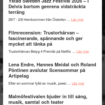
Ystad Sweden Jazz Festival 2026 – I
och
grönaste
Delvis bortom genrens vidsträckta
Dana
gräset
terräng
Scully
–
om
29/7 - 2/8 Hemkommen från Österlen …
Läs mer
en
Ystad
humoristisk
Sweden
Filmrecension: Trustorhärvan –
och
Jazz
fascinerande, spännande och ger
hjärtevarm
Festival
mycket att tänka på
lättsam
2026
kompott
om
Trustorhärvan Betyg 4 Premiär på Netflix …
Läs mer
–
Filmrecens
I
Trustorhä
Lena Endre, Hannes Meidal och Roland
Delvis
–
Pöntinen avslutar Scensommar på
bortom
fascineran
Artipelag
genrens
spännand
vidsträckta
om
Efter en sommar fylld av musik, poesi …
Läs mer
och
terräng
Lena
ger
Endre,
Malmöfestivalen bjuder in till sång,
mycket
Hannes
musik, samtal och teater
att