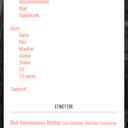
Skivrecensioner
Spel
Teaterkritik
Scen
Dans
Film
Musikal
Opera
Teater
TV
TV-serier
Toppnytt
ETIKETTER
Bok
Böcker
Bokrecension
Deckare
Debaser
Dokumentär
Dans