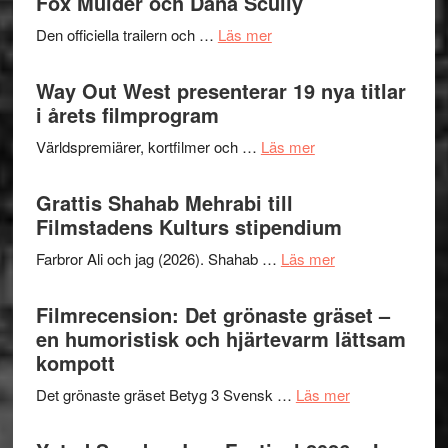
Fox Mulder och Dana Scully
helt
2026
lysande
om
Den officiella trailern och …
Läs mer
–
kväll
Se
II
trailern
Way Out West presenterar 19 nya titlar
Internat
för
i årets filmprogram
storhet
The
och
om
Världspremiärer, kortfilmer och …
Läs mer
X-
samarb
Way
Files:
Out
Grattis Shahab Mehrabi till
I
West
Filmstadens Kulturs stipendium
Want
presenterar
to
om
Farbror Ali och jag (2026). Shahab …
Läs mer
19
Believe
Grattis
nya
–
Shahab
Filmrecension: Det grönaste gräset –
titlar
Vrach
Mehrabi
en humoristisk och hjärtevarm lättsam
i
Frankenshtey
till
kompott
årets
–
Filmstadens
filmprogram
med
om
Det grönaste gräset Betyg 3 Svensk …
Läs mer
Kulturs
Fox
Filmrecension:
stipendium
Mulder
Det