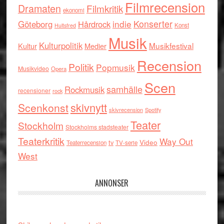
Filmrecension
Dramaten
Filmkritik
ekonomi
indie
Konserter
Göteborg
Hårdrock
Konst
Hultsfred
Musik
Kulturpolitik
Musikfestival
Kultur
Medier
Recension
Politik
Popmusik
Musikvideo
Opera
Scen
samhälle
Rockmusik
recensioner
rock
skivnytt
Scenkonst
skivrecension
Spotify
Teater
Stockholm
Stockholms stadsteater
Teaterkritik
Way Out
tv
Video
Teaterrecension
TV-serie
West
ANNONSER