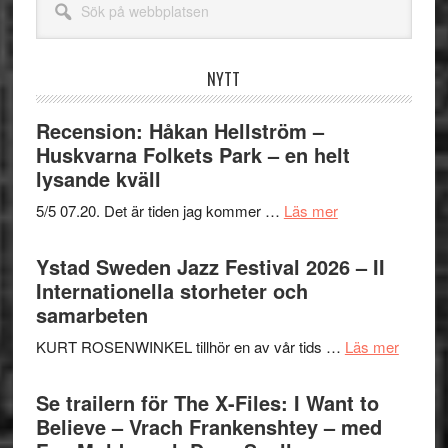
på
webbplatsen
NYTT
Recension: Håkan Hellström –
Huskvarna Folkets Park – en helt
lysande kväll
om
5/5 07.20. Det är tiden jag kommer …
Läs mer
Recension:
Håkan
Ystad Sweden Jazz Festival 2026 – II
Hellström
Internationella storheter och
–
samarbeten
Huskvarna
om
KURT ROSENWINKEL tillhör en av vår tids …
Läs mer
Folkets
Ystad
Park
Swede
Se trailern för The X-Files: I Want to
–
Jazz
Believe – Vrach Frankenshtey – med
en
Festiva