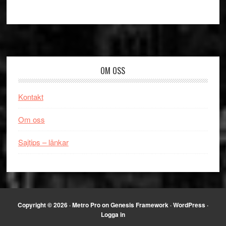
Footer
OM OSS
Kontakt
Om oss
Sajtips – länkar
Copyright © 2026 ·
Metro Pro
on
Genesis Framework
·
WordPress
·
Logga in