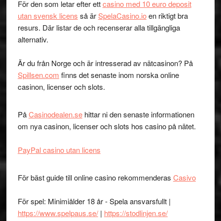
För den som letar efter ett
casino med 10 euro deposit
utan svensk licens
så är
SpelaCasino.io
en riktigt bra
resurs. Där listar de och recenserar alla tillgängliga
alternativ.
Är du från Norge och är intresserad av nätcasinon? På
Spillsen.com
finns det senaste inom norska online
casinon, licenser och slots.
På
Casinodealen.se
hittar ni den senaste informationen
om nya casinon, licenser och slots hos casino på nätet.
PayPal casino utan licens
För bäst guide till online casino rekommenderas
Casivo
För spel: Minimiålder 18 år - Spela ansvarsfullt |
https://www.spelpaus.se/
|
https://stodlinjen.se/