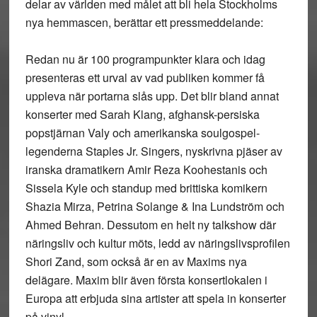
delar av världen med målet att bli hela Stockholms
nya hemmascen, berättar ett pressmeddelande:
Redan nu är 100 programpunkter klara och idag
presenteras ett urval av vad publiken kommer få
uppleva när portarna slås upp. Det blir bland annat
konserter med Sarah Klang, afghansk-persiska
popstjärnan Valy och amerikanska soulgospel-
legenderna Staples Jr. Singers, nyskrivna pjäser av
iranska dramatikern Amir Reza Koohestanis och
Sissela Kyle och standup med brittiska komikern
Shazia Mirza, Petrina Solange & Ina Lundström och
Ahmed Behran. Dessutom en helt ny talkshow där
näringsliv och kultur möts, ledd av näringslivsprofilen
Shori Zand, som också är en av Maxims nya
delägare. Maxim blir även första konsertlokalen i
Europa att erbjuda sina artister att spela in konserter
på vinyl.