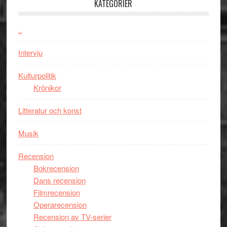
KATEGORIER
Vem
Chan
kan
i
styra
..
storform
Mauri?
Intervju
Kulturpolitik
Krönikor
Litteratur och konst
Musik
Recension
Bokrecension
Dans recension
Filmrecension
Operarecension
Recension av TV-serier