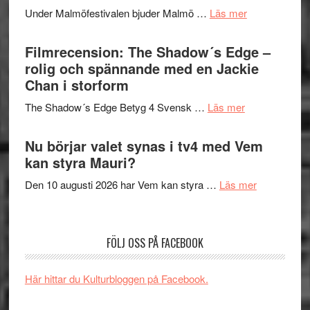
Meidal
tänka
om
Under Malmöfestivalen bjuder Malmö …
Läs mer
och
på
Malmöfestiva
Roland
bjuder
Filmrecension: The Shadow´s Edge –
Pöntinen
in
rolig och spännande med en Jackie
avslutar
till
Chan i storform
Scensommar
sång,
på
om
The Shadow´s Edge Betyg 4 Svensk …
Läs mer
musik,
Artipelag
Filmrecension
samtal
The
Nu börjar valet synas i tv4 med Vem
och
Shadow
kan styra Mauri?
teater
´s
om
Den 10 augusti 2026 har Vem kan styra …
Läs mer
Edge
Nu
–
börjar
rolig
valet
och
FÖLJ OSS PÅ FACEBOOK
synas
spännande
i
med
Här hittar du Kulturbloggen på Facebook.
tv4
en
med
Jackie