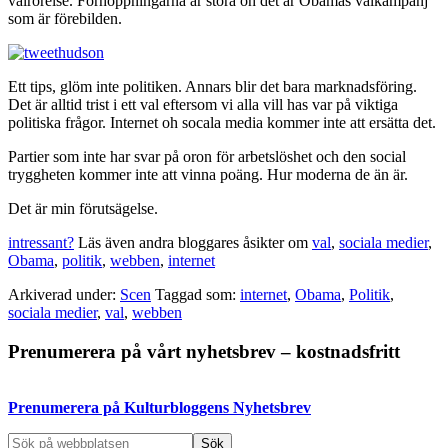
valrörelse. Förhoppningarna är stora oh det är Obamas valkampanj
som är förebilden.
Ett tips, glöm inte politiken. Annars blir det bara marknadsföring.
Det är alltid trist i ett val eftersom vi alla vill has var på viktiga
politiska frågor. Internet oh socala media kommer inte att ersätta det.
Partier som inte har svar på oron för arbetslöshet och den social
tryggheten kommer inte att vinna poäng. Hur moderna de än är.
Det är min förutsägelse.
intressant?
Läs även andra bloggares åsikter om
val
,
sociala medier
,
Obama
,
politik
,
webben
,
internet
Arkiverad under:
Scen
Taggad som:
internet
,
Obama
,
Politik
,
sociala medier
,
val
,
webben
Primärt
Prenumerera på vårt nyhetsbrev – kostnadsfritt
sidofält
Prenumerera på Kulturbloggens Nyhetsbrev
Sök