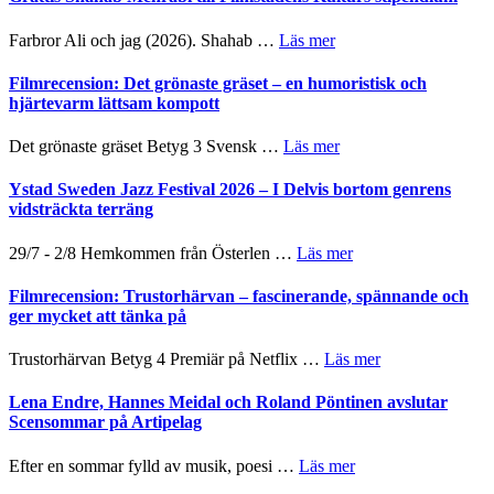
I
West
Want
presenterar
om
Farbror Ali och jag (2026). Shahab …
Läs mer
to
19
Grattis
Believe
nya
Shahab
Filmrecension: Det grönaste gräset – en humoristisk och
–
titlar
Mehrabi
hjärtevarm lättsam kompott
Vrach
i
till
Frankenshtey
årets
Filmstadens
–
om
Det grönaste gräset Betyg 3 Svensk …
Läs mer
filmprogram
Kulturs
med
Filmrecension:
stipendium
Fox
Det
Ystad Sweden Jazz Festival 2026 – I Delvis bortom genrens
Mulder
grönaste
vidsträckta terräng
och
gräset
Dana
–
om
29/7 - 2/8 Hemkommen från Österlen …
Läs mer
Scully
en
Ystad
humoristisk
Sweden
Filmrecension: Trustorhärvan – fascinerande, spännande och
och
Jazz
ger mycket att tänka på
hjärtevarm
Festival
lättsam
2026
om
Trustorhärvan Betyg 4 Premiär på Netflix …
Läs mer
kompott
–
Filmrecension:
I
Trustorhärvan
Lena Endre, Hannes Meidal och Roland Pöntinen avslutar
Delvis
–
Scensommar på Artipelag
bortom
fascinerande,
genrens
spännande
om
Efter en sommar fylld av musik, poesi …
Läs mer
vidsträckta
och
Lena
terräng