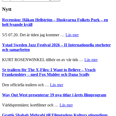
på
webbplatsen
Nytt
Recension: Håkan Hellström – Huskvarna Folkets Park – en
helt lysande kväll
om
5/5 07.20. Det är tiden jag kommer …
Läs mer
Recension:
Håkan
Ystad Sweden Jazz Festival 2026 – II Internationella storheter
Hellström
och samarbeten
–
Huskvarna
om
KURT ROSENWINKEL tillhör en av vår tids …
Läs mer
Folkets
Ystad
Park
Sweden
Se trailern för The X-Files: I Want to Believe – Vrach
–
Jazz
Frankenshtey – med Fox Mulder och Dana Scully
en
Festival
helt
2026
om
Den officiella trailern och …
Läs mer
lysande
–
Se
kväll
II
trailern
Way Out West presenterar 19 nya titlar i årets filmprogram
Internatione
för
storheter
The
om
Världspremiärer, kortfilmer och …
Läs mer
och
X-
Way
samarbeten
Files:
Out
Grattis Shahab Mehrabi till Filmstadens Kulturs stipendium