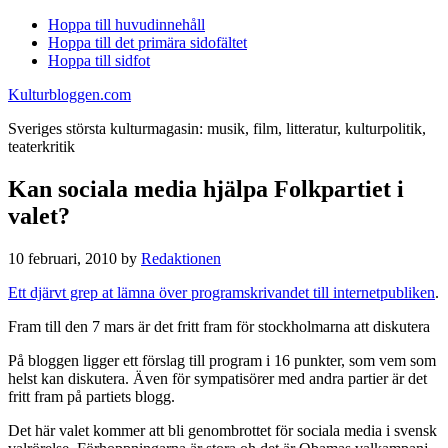
Hoppa till huvudinnehåll
Hoppa till det primära sidofältet
Hoppa till sidfot
Kulturbloggen.com
Sveriges största kulturmagasin: musik, film, litteratur, kulturpolitik,
teaterkritik
Kan sociala media hjälpa Folkpartiet i
valet?
10 februari, 2010
by
Redaktionen
Ett djärvt grep at lämna över programskrivandet till internetpubliken
.
Fram till den 7 mars är det fritt fram för stockholmarna att diskutera
På bloggen ligger ett förslag till program i 16 punkter, som vem som
helst kan diskutera. Även för sympatisörer med andra partier är det
fritt fram på partiets blogg.
Det här valet kommer att bli genombrottet för sociala media i svensk