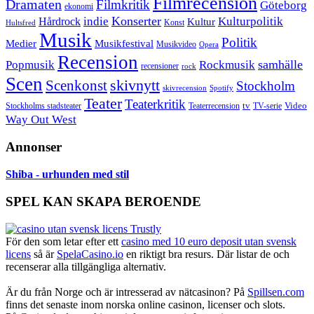
Filmrecension
Dramaten
Filmkritik
Göteborg
ekonomi
Konserter
Hårdrock
indie
Kulturpolitik
Kultur
Konst
Hultsfred
Musik
Politik
Musikfestival
Medier
Musikvideo
Opera
Recension
samhälle
Popmusik
Rockmusik
recensioner
rock
Scen
skivnytt
Scenkonst
Stockholm
skivrecension
Spotify
Teater
Teaterkritik
Video
Stockholms stadsteater
tv
Teaterrecension
TV-serie
Way Out West
Annonser
Shiba - urhunden med stil
SPEL KAN SKAPA BEROENDE
För den som letar efter ett
casino med 10 euro deposit utan svensk
licens
så är
SpelaCasino.io
en riktigt bra resurs. Där listar de och
recenserar alla tillgängliga alternativ.
Är du från Norge och är intresserad av nätcasinon? På
Spillsen.com
finns det senaste inom norska online casinon, licenser och slots.