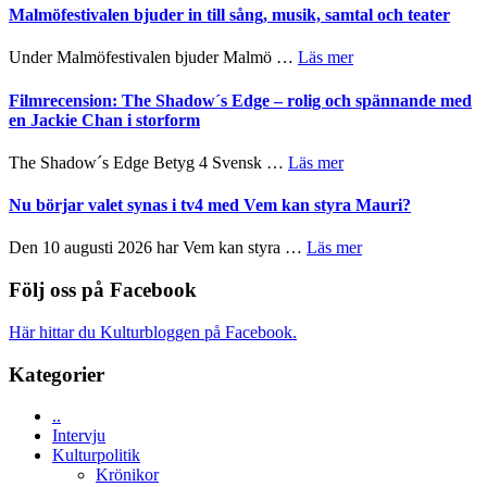
ger
Endre,
Malmöfestivalen bjuder in till sång, musik, samtal och teater
mycket
Hannes
att
Meidal
om
Under Malmöfestivalen bjuder Malmö …
Läs mer
tänka
och
Malmöfestivalen
på
Roland
bjuder
Filmrecension: The Shadow´s Edge – rolig och spännande med
Pöntinen
in
en Jackie Chan i storform
avslutar
till
Scensommar
sång,
om
The Shadow´s Edge Betyg 4 Svensk …
Läs mer
på
musik,
Filmrecension:
Artipelag
samtal
The
Nu börjar valet synas i tv4 med Vem kan styra Mauri?
och
Shadow
teater
´s
om
Den 10 augusti 2026 har Vem kan styra …
Läs mer
Edge
Nu
–
börjar
Följ oss på Facebook
rolig
valet
och
synas
Här hittar du Kulturbloggen på Facebook.
spännande
i
med
tv4
Kategorier
en
med
Jackie
Vem
Chan
..
kan
i
Intervju
styra
storform
Kulturpolitik
Mauri?
Krönikor