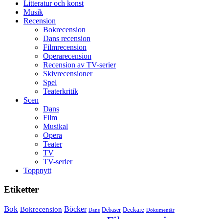
Litteratur och konst
Musik
Recension
Bokrecension
Dans recension
Filmrecension
Operarecension
Recension av TV-serier
Skivrecensioner
Spel
Teaterkritik
Scen
Dans
Film
Musikal
Opera
Teater
TV
TV-serier
Toppnytt
Etiketter
Bok
Bokrecension
Böcker
Deckare
Debaser
Dokumentär
Dans